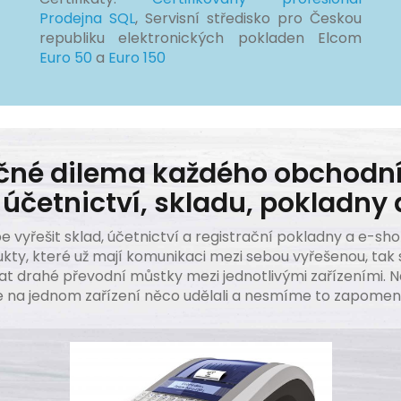
Prodejna SQL
, Servisní středisko pro Českou
republiku elektronických pokladen Elcom
Euro 50
a
Euro 150
čné dilema každého obchodní
 účetnictví, skladu, pokladny
pe vyřešit sklad, účetnictví a registrační pokladny a e-sh
ukty, které už mají komunikaci mezi sebou vyřešenou, tak s
drahé převodní můstky mezi jednotlivými zařízeními. Na
e na jednom zařízení něco udělali a nesmíme to zapomen