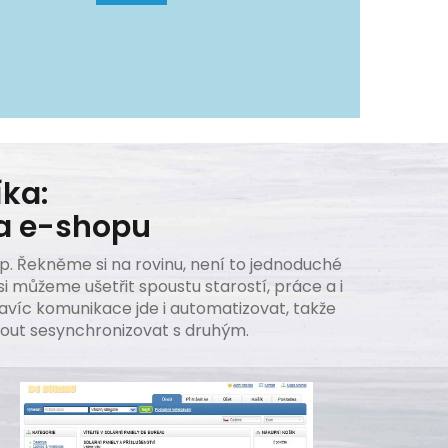
ka:
 a e-shopu
op. Řekněme si na rovinu, není to jednoduché
i můžeme ušetřit spoustu starostí, práce a i
víc komunikace jde i automatizovat, takže
out sesynchronizovat s druhým.