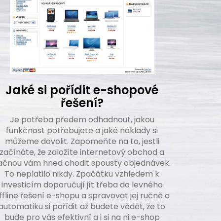
Jaké si pořídit e-shopové
řešení?
Je potřeba předem odhadnout, jakou
funkčnost potřebujete a jaké náklady si
můžeme dovolit. Zapomeňte na to, jestli
začínáte, že založíte internetový obchod a
ačnou vám hned chodit spousty objednávek.
To neplatilo nikdy. Zpočátku vzhledem k
investicím doporučují jít třeba do levného
ffline řešení e-shopu a spravovat jej ručně a
automatiku si pořídit až budete vědět, že to
bude pro vás efektivní a i si na ni e-shop