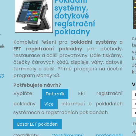
Pokladní
systémy,
dotykové
registrační
pokladny
.
c
Kompletní řešení pro
pokladní systémy
a
t
né
EET registrační pokladny
pro obchody,
v
restaurace a další provozovny. Dále tiskárny,
k
čtečky čárových kódů, displeje, váhy, datové
ú
terminály a další. Přímé propojení na účetní
k
program Money S3.
S3
V
Potřebujete návrh?
Vyplňte
EET registrační
Dotazník
pokladny.
informací o pokladních
Více
systémech a registračních pokladnách.
T
Bazar EET pokladen
4
Certifikáty:
Certifikovaný profesionál