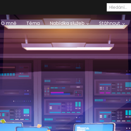
O mně
Téma
Nabídka služeb
Stáhnout