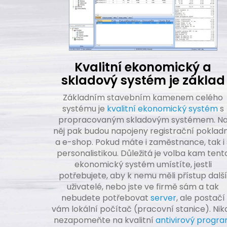
Kvalitní ekonomický a
skladový systém je základ
Základním stavebním kamenem celého
systému je
kvalitní ekonomický systém
s
propracovaným skladovým systémem. N
něj pak budou napojeny registrační poklad
a e-shop. Pokud máte i zaměstnance, tak i 
personalistikou. Důležitá je volba kam tent
ekonomický systém umístíte, jestli
potřebujete, aby k nemu měli přístup další
uživatelé, nebo jste ve firmě sám a tak
nebudete potřebovat
server
, ale postačí
vám lokální počítač (pracovní stanice). Nik
nezapomeňte na kvalitní
antivirový progr