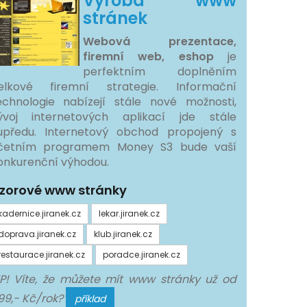
Výroba www
stránek
Webová prezentace,
firemní web, eshop
je
perfektním doplněním
elkové firemní strategie. Informační
echnologie nabízejí stále nové možnosti,
ývoj internetových aplikací jde stále
upředu. Internetový obchod propojený s
četním programem Money S3 bude vaší
onkurenční výhodou.
zorové www stránky
kadernice.jiranek.cz
lekar.jiranek.cz
doprava.jiranek.cz
klub.jiranek.cz
restaurace.jiranek.cz
poradce.jiranek.cz
IP! Víte, že můžete mít www stránky už od
99,- Kč/rok?
příklad