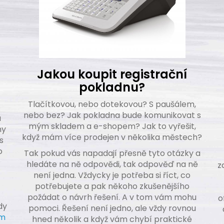
Jakou koupit registrační
pokladnu?
Tlačítkovou, nebo dotekovou? S paušálem,
nebo bez? Jak pokladna bude komunikovat s
a
mým skladem a e-shopem? Jak to vyřešit,
ny
když mám více prodejen v několika městech?
s
o
Tak pokud vás napadají přesně tyto otázky a
hledáte na ně odpovědi, tak odpověď na ně
z
není jedna. Vždycky je potřeba si říct, co
potřebujete a pak někoho zkušenějšího
požádat o návrh řešení. A v tom vám mohu
o
dy
pomoci. Řešení není jedno, ale vždy rovnou
am
hned několik a když vám chybí praktické