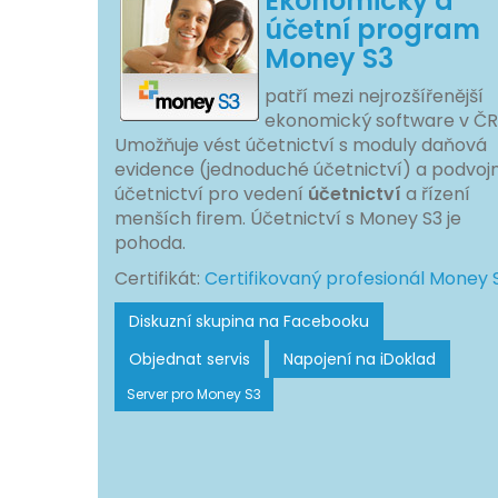
Ekonomický a
účetní program
Money S3
patří mezi nejrozšířenější
ekonomický software v ČR
Umožňuje vést účetnictví s moduly daňová
evidence (jednoduché účetnictví) a podvoj
účetnictví pro vedení
účetnictví
a řízení
menších firem. Účetnictví s Money S3 je
pohoda.
Certifikát:
Certifikovaný profesionál Money 
Diskuzní skupina na Facebooku
Objednat servis
Napojení na iDoklad
Server pro Money S3