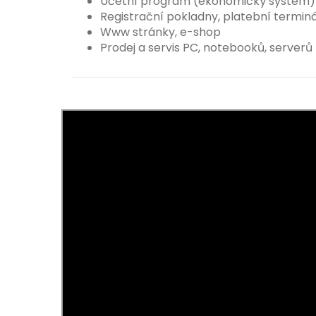
Účetní program (ekonomický systém)
Registrační pokladny, platební terminá
Www stránky, e-shop
Prodej a servis PC, notebooků, serverů