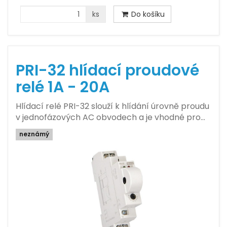
ks
Do košíku
PRI-32 hlídací proudové
relé 1A - 20A
Hlídací relé PRI-32 slouží k hlídání úrovně proudu
v jednofázových AC obvodech a je vhodné pro…
neznámý