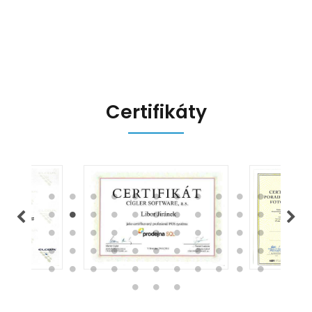
přináší, a jak se na ně můžete
připravit.
Certifikáty