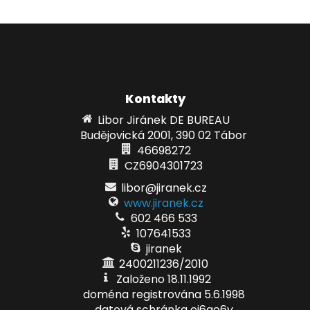
Kontakty
Libor Jiránek DE BUREAU
Budějovická 2001, 390 02 Tábor
46698272
CZ6904301723
libor@jiranek.cz
www.jiranek.cz
602 466 533
107641533
jiranek
2400211236/2010
Založeno 18.11.1992
doména registrována 5.6.1998
datová schránka ei6ae6v