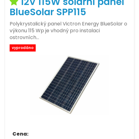
12V 115W solární panel
BlueSolar SPP115
Polykrystalický panel Victron Energy BlueSolar o
výkonu 115 Wp je vhodný pro instalaci
ostrovních…
vyprodáno
Cena: