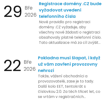
29
Registrace domény .CZ bude
zahrnuje přípravu technické
Bře
platformy a legislativních změn,
vyžadovat uvedení
2026
které by měly být předloženy do
telefonního čísla
konce tohoto roku. Očekává se,
Nové pravidlo pro registraci
že tato fáze umožní adaptaci
domény .CZ vyžaduje, aby
systémů a rozšíření podpory pro
všechny nové žádosti o registraci
podnikatele, přičemž všechny
obsahovaly platné telefonní číslo.
potřebné technologie by měly
Tato aktualizace má za cíl zvýšit
být dostupné k testování v rámci
bezpečnost a transparentnost
pilotního programu. Druhá fáze,
při správě doménových jmen v
plánovaná na první pololetí
22
Pokladna musí šlapat, i když
České republice. Povinnost uvést
následujícího roku, je zaměřena
Bře
telefonní číslo se týká všech
už vám zavření provozovny
na školení a edukaci uživatelů,
2026
nově registrovaných domén, a
nehrozí
včetně přípravy materiálů a
také může ovlivnit stávající
Takže, vážení obchodníci a
školení pro zaměstnavatele a
majitele domén při aktualizaci
provozovatelé, zase je to tady.
účetní firmy. V této fázi dojde
jejich údajů.
Další kolo EET, tentokrát s
také k oficiálnímu spuštění
číslovkou 2.0. Za těch třicet let, co
systému pro vybrané segmenty
se vrtám v registračních
podnikání. Třetí a konečná fáze
pokladnách, jsem viděl už ledacos.
plánovaná na druhé pololetí roku