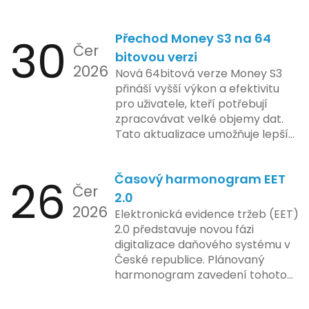
Zatímco Apple tvrdí, že veškeré
funkcionality elektronické evidence
jejich inovace kladou důraz na
tržeb v bezpečném a
bezpečnost a ochranu spotřebitelů,
30
Přechod Money S3 na 64
kontrolovaném prostředí. Uživatelé
Čer
regulační orgány různých zemí jsou
mají možnost předem se seznámit s
bitovou verzi
na pozoru a sledují vývoj celého
2026
aktualizacemi, a tím lépe připravit
Nová 64bitová verze Money S3
případu velmi bedlivě. Vedení
své systémy na oficiální zavedení
přináší vyšší výkon a efektivitu
společnosti zatím neposkytlo
nového systému.
pro uživatele, kteří potřebují
podrobnější informace o
zpracovávat velké objemy dat.
konkrétních záměrech či časové
Tato aktualizace umožňuje lepší
ose zavedení této technologie.
správu paměti a rychlejší provoz
aplikace, což je klíčové pro
26
Časový harmonogram EET
podniky s náročnými účetními
Čer
procesy.
2.0
2026
Elektronická evidence tržeb (EET)
2.0 představuje novou fázi
digitalizace daňového systému v
České republice. Plánovaný
harmonogram zavedení tohoto
systému zahrnuje několik
klíčových etap. První fáze