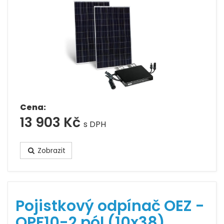
Cena:
13 903 Kč
s DPH
Zobrazit
Pojistkový odpínač OEZ -
OPF10-2 pól (10x38)