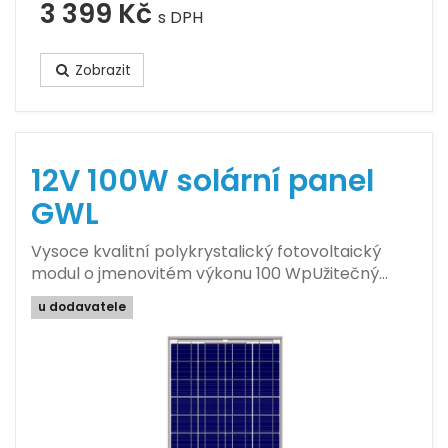
3 399 Kč
s DPH
Zobrazit
12V 100W solární panel
GWL
Vysoce kvalitní polykrystalický fotovoltaický
modul o jmenovitém výkonu 100 WpUžitečný…
u dodavatele