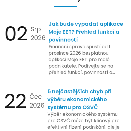
02
Jak bude vypadat aplikace
Srp
Moje EET? Přehled funkcí a
2026
povinností
Finanční správa spustí od 1.
prosince 2026 bezplatnou
aplikaci Moje EET pro malé
podnikatele. Podívejte se na
přehled funkcí, povinností a
nejčastějších otázek.
22
5 nejčastějších chyb při
Čec
výběru ekonomického
2026
systému pro OSVČ
Výběr ekonomického systému
pro OSVČ může být klíčový pro
efektivní řízení podnikání, ale je