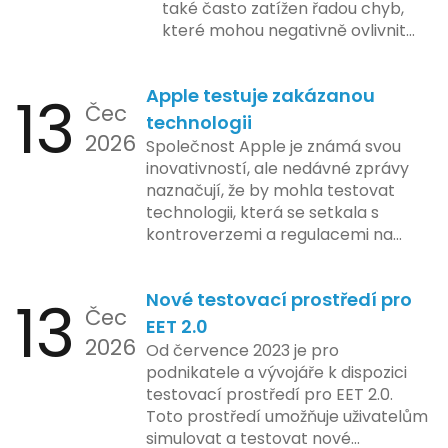
také často zatížen řadou chyb,
které mohou negativně ovlivnit
podnikání. Zde se podíváme na
pět nejčastějších chyb, kterých
13
Apple testuje zakázanou
by se podnikatelé měli vyvarovat.
Čec
technologii
2026
Společnost Apple je známá svou
inovativností, ale nedávné zprávy
naznačují, že by mohla testovat
technologii, která se setkala s
kontroverzemi a regulacemi na
různých trzích. Podle zasvěcených
zdrojů Apple zkoumá možnosti
13
Nové testovací prostředí pro
implementace funkce, která by
Čec
mohla porušovat určité zákonné
EET 2.0
2026
limity na ochranu osobních údajů.
Od července 2023 je pro
Tato technologie se zaměřuje na
podnikatele a vývojáře k dispozici
pokročilé sledování uživatelských
testovací prostředí pro EET 2.0.
aktivit, což vyvolalo obavy ohledně
Toto prostředí umožňuje uživatelům
soukromí a ochrany dat uživatelů.
simulovat a testovat nové