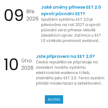
Od elektronických tlačítkových
2024 zahrnuje kompletní
09
Jaké změny přinese EET 2.0
pokladen, co se občas zasekly, až
integraci systému EET 2.0 do
Bře
po ty nejmodernější dotykové
praxe, s povinností prodejců
oproti původní EET?
2026
systémy, co umí pomalu i kafe
zapojit se do nového systému,
Spuštění systému EET 2.0 je
uvařit. A jedno vím jistě: legislativa
včetně zvýšeného dohledu nad
plánováno na rok 2027 a oproti
se mění, ale základní pravidlo
dodržováním pravidel.
původní verzi přinese několik
zůstává – pokladna musí šlapat
zásadních úprav. Zatímco u EET
jako hodinky. Jinak jsou problémy.
1.0 vznikala povinnost evidovat
tržbu podle formy platby – tedy
zda šlo o hotovost nebo
10
Jste připraveni na EET 2.0?
bezhotovostní transakci – nově
Úno
se má tato povinnost odvíjet od
Česká republika se připravuje na
2026
povahy podnikatelské činnosti a
zavedení nového systému
způsobu interakce se
elektronické evidence tržeb,
zákazníkem.
známého jako EET 2.0. Tento systém
přináší modernizaci a zefektivnění
dosavadního procesu, což by mělo
usnadnit život podnikatelům i
kontrolním orgánům. Podívejme se
Archív
na hlavní změny, které EET 2.0