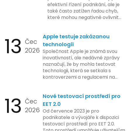
efektivní řízení podnikání, ale je
také často zatížen řadou chyb,
které mohou negativně ovlivnit
podnikání. Zde se podíváme na
pět nejčastějších chyb, kterých
13
Apple testuje zakázanou
by se podnikatelé měli vyvarovat.
Čec
technologii
2026
Společnost Apple je známá svou
inovativností, ale nedávné zprávy
naznačují, že by mohla testovat
technologii, která se setkala s
kontroverzemi a regulacemi na
různých trzích. Podle zasvěcených
zdrojů Apple zkoumá možnosti
13
Nové testovací prostředí pro
implementace funkce, která by
Čec
mohla porušovat určité zákonné
EET 2.0
2026
limity na ochranu osobních údajů.
Od července 2023 je pro
Tato technologie se zaměřuje na
podnikatele a vývojáře k dispozici
pokročilé sledování uživatelských
testovací prostředí pro EET 2.0.
aktivit, což vyvolalo obavy ohledně
Toto prostředí umožňuje uživatelům