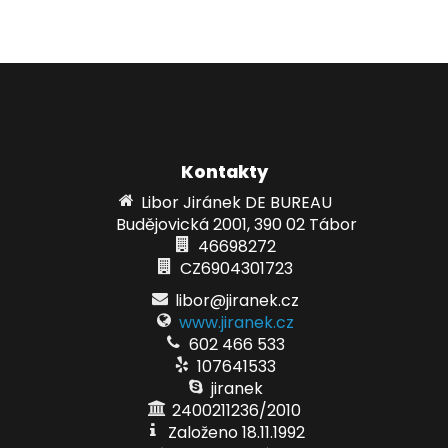
Kontakty
Libor Jiránek DE BUREAU
Budějovická 2001, 390 02 Tábor
46698272
CZ6904301723
libor@jiranek.cz
www.jiranek.cz
602 466 533
107641533
jiranek
2400211236/2010
Založeno 18.11.1992