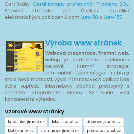
Certifikáty:
Certifikovaný profesionál Prodejna SQL
,
Servisní středisko pro Českou republiku
elektronických pokladen Elcom
Euro 50
a
Euro 150
Výroba www stránek
Webová prezentace, firemní web,
eshop
je perfektním doplněním
celkové firemní strategie.
Informační technologie nabízejí
stále nové možnosti, vývoj internetových aplikací jde
stále kupředu. Internetový obchod propojený s
účetním programem Money S3 bude vaší
konkurenční výhodou.
Vzorové www stránky
kadernice.jiranek.cz
lekar.jiranek.cz
doprava.jiranek.cz
klub.jiranek.cz
restaurace.jiranek.cz
poradce.jiranek.cz