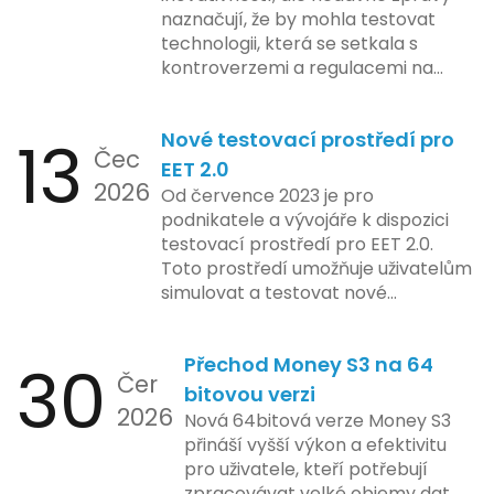
naznačují, že by mohla testovat
technologii, která se setkala s
kontroverzemi a regulacemi na
různých trzích. Podle zasvěcených
zdrojů Apple zkoumá možnosti
13
Nové testovací prostředí pro
implementace funkce, která by
Čec
mohla porušovat určité zákonné
EET 2.0
2026
limity na ochranu osobních údajů.
Od července 2023 je pro
Tato technologie se zaměřuje na
podnikatele a vývojáře k dispozici
pokročilé sledování uživatelských
testovací prostředí pro EET 2.0.
aktivit, což vyvolalo obavy ohledně
Toto prostředí umožňuje uživatelům
soukromí a ochrany dat uživatelů.
simulovat a testovat nové
Zatímco Apple tvrdí, že veškeré
funkcionality elektronické evidence
jejich inovace kladou důraz na
tržeb v bezpečném a
bezpečnost a ochranu spotřebitelů,
30
Přechod Money S3 na 64
kontrolovaném prostředí. Uživatelé
Čer
regulační orgány různých zemí jsou
mají možnost předem se seznámit s
bitovou verzi
na pozoru a sledují vývoj celého
2026
aktualizacemi, a tím lépe připravit
Nová 64bitová verze Money S3
případu velmi bedlivě. Vedení
své systémy na oficiální zavedení
přináší vyšší výkon a efektivitu
společnosti zatím neposkytlo
nového systému.
pro uživatele, kteří potřebují
podrobnější informace o
zpracovávat velké objemy dat.