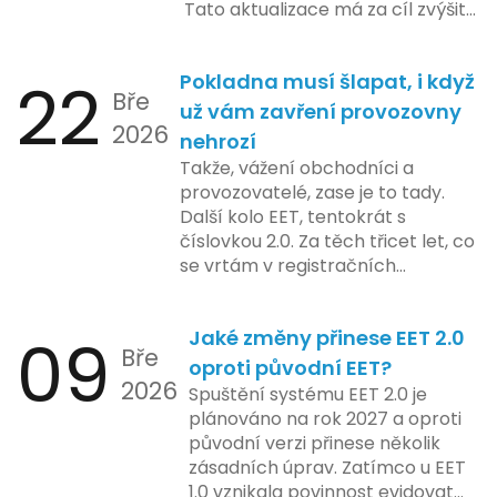
Tato aktualizace má za cíl zvýšit
být dostupné k testování v rámci
bezpečnost a transparentnost
pilotního programu. Druhá fáze,
při správě doménových jmen v
plánovaná na první pololetí
22
Pokladna musí šlapat, i když
České republice. Povinnost uvést
následujícího roku, je zaměřena
Bře
telefonní číslo se týká všech
už vám zavření provozovny
na školení a edukaci uživatelů,
2026
nově registrovaných domén, a
nehrozí
včetně přípravy materiálů a
také může ovlivnit stávající
Takže, vážení obchodníci a
školení pro zaměstnavatele a
majitele domén při aktualizaci
provozovatelé, zase je to tady.
účetní firmy. V této fázi dojde
jejich údajů.
Další kolo EET, tentokrát s
také k oficiálnímu spuštění
číslovkou 2.0. Za těch třicet let, co
systému pro vybrané segmenty
se vrtám v registračních
podnikání. Třetí a konečná fáze
pokladnách, jsem viděl už ledacos.
plánovaná na druhé pololetí roku
Od elektronických tlačítkových
2024 zahrnuje kompletní
09
Jaké změny přinese EET 2.0
pokladen, co se občas zasekly, až
integraci systému EET 2.0 do
Bře
po ty nejmodernější dotykové
praxe, s povinností prodejců
oproti původní EET?
2026
systémy, co umí pomalu i kafe
zapojit se do nového systému,
Spuštění systému EET 2.0 je
uvařit. A jedno vím jistě: legislativa
včetně zvýšeného dohledu nad
plánováno na rok 2027 a oproti
se mění, ale základní pravidlo
dodržováním pravidel.
původní verzi přinese několik
zůstává – pokladna musí šlapat
zásadních úprav. Zatímco u EET
jako hodinky. Jinak jsou problémy.
1.0 vznikala povinnost evidovat