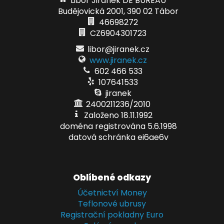
Libor Jiránek DE BUREAU
Budějovická 2001, 390 02 Tábor
46698272
CZ6904301723
libor@jiranek.cz
www.jiranek.cz
602 466 533
107641533
jiranek
2400211236/2010
Založeno 18.11.1992
doména registrována 5.6.1998
datová schránka ei6ae6v
Oblíbené odkazy
Účetnictví Money
Teflonové ubrusy
Registrační pokladny Euro