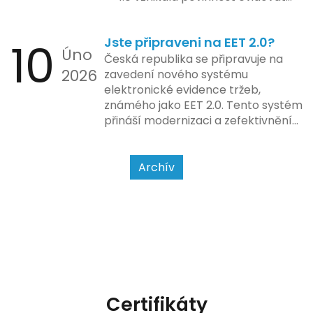
tržbu podle formy platby – tedy
zda šlo o hotovost nebo
10
Jste připraveni na EET 2.0?
bezhotovostní transakci – nově
Úno
se má tato povinnost odvíjet od
Česká republika se připravuje na
2026
povahy podnikatelské činnosti a
zavedení nového systému
způsobu interakce se
elektronické evidence tržeb,
zákazníkem.
známého jako EET 2.0. Tento systém
přináší modernizaci a zefektivnění
dosavadního procesu, což by mělo
usnadnit život podnikatelům i
kontrolním orgánům. Podívejme se
Archív
na hlavní změny, které EET 2.0
přináší, a jak se na ně můžete
připravit.
Certifikáty