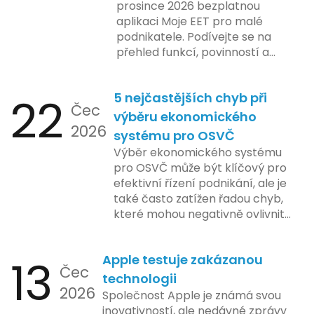
prosince 2026 bezplatnou
aplikaci Moje EET pro malé
podnikatele. Podívejte se na
přehled funkcí, povinností a
nejčastějších otázek.
22
5 nejčastějších chyb při
Čec
výběru ekonomického
2026
systému pro OSVČ
Výběr ekonomického systému
pro OSVČ může být klíčový pro
efektivní řízení podnikání, ale je
také často zatížen řadou chyb,
které mohou negativně ovlivnit
podnikání. Zde se podíváme na
pět nejčastějších chyb, kterých
13
Apple testuje zakázanou
by se podnikatelé měli vyvarovat.
Čec
technologii
2026
Společnost Apple je známá svou
inovativností, ale nedávné zprávy