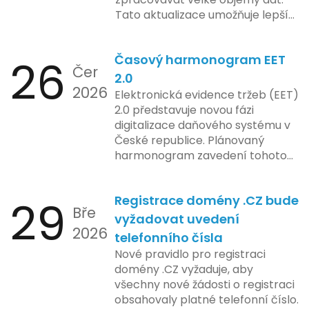
konkrétních záměrech či časové
Tato aktualizace umožňuje lepší
ose zavedení této technologie.
správu paměti a rychlejší provoz
aplikace, což je klíčové pro
26
Časový harmonogram EET
podniky s náročnými účetními
Čer
procesy.
2.0
2026
Elektronická evidence tržeb (EET)
2.0 představuje novou fázi
digitalizace daňového systému v
České republice. Plánovaný
harmonogram zavedení tohoto
systému zahrnuje několik
klíčových etap. První fáze
29
Registrace domény .CZ bude
zahrnuje přípravu technické
Bře
platformy a legislativních změn,
vyžadovat uvedení
2026
které by měly být předloženy do
telefonního čísla
konce tohoto roku. Očekává se,
Nové pravidlo pro registraci
že tato fáze umožní adaptaci
domény .CZ vyžaduje, aby
systémů a rozšíření podpory pro
všechny nové žádosti o registraci
podnikatele, přičemž všechny
obsahovaly platné telefonní číslo.
potřebné technologie by měly