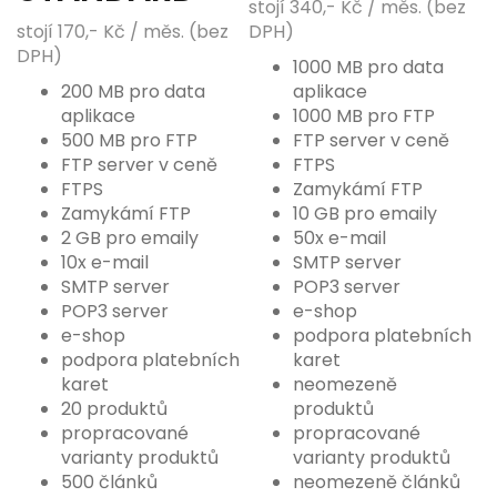
stojí 340,- Kč / měs.
(bez
stojí 170,- Kč / měs. (bez
DPH)
DPH)
1000 MB pro data
200 MB pro data
aplikace
aplikace
1000 MB pro FTP
500 MB pro FTP
FTP server v ceně
FTP server v ceně
FTPS
FTPS
Zamykámí FTP
Zamykámí FTP
10 GB pro emaily
2 GB pro emaily
50x e-mail
10x e-mail
SMTP server
SMTP server
POP3 server
POP3 server
e-shop
e-shop
podpora platebních
podpora platebních
karet
karet
neomezeně
20 produktů
produktů
propracované
propracované
varianty produktů
varianty produktů
500 článků
neomezeně článků