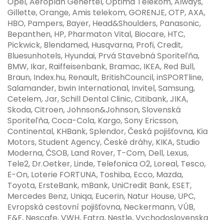
Opel, Aeroplan Genertel, Optima Telekom, Always,
Gillette, Orange, Amis telekom, GORENJE, OTP, AXA,
HBO, Pampers, Bayer, Head&Shoulders, Panasonic,
Bepanthen, HP, Pharmaton Vital, Biocare, HTC,
Pickwick, Blendamed, Husqvarna, Profi, Credit,
Bluesunhotels, Hyundai, Prvá Stavebná Sporiteľňa,
BMW, Ikar, Raiffeisenbank, Bramac, IKEA, Red Bull,
Braun, Index.hu, Renault, BritishCouncil, inSPORTline,
Salamander, bwin International, Invitel, Samsung,
Cetelem, Jar, Schill Dental Clinic, Citibank, JIKA,
Skoda, Citroen, Johnson&Johnson, Slovenská
Sporiteľňa, Coca-Cola, Kargo, Sony Ericsson,
Continental, KHBank, Splendor, Česká pojišťovna, Kia
Motors, Student Agency, České dráhy, KIKA, Studio
Moderna, ČSOB, Land Rover, T-Com, Dell, Lexus,
Tele2, Dr.Oetker, Linde, Telefonica O2, Loreal, Tesco,
E-On, Loterie FORTUNA, Toshiba, Ecco, Mazda,
Toyota, ErsteBank, mBank, UniCredit Bank, ESET,
Mercedes Benz, Uniqa, Eucerin, Natur House, UPC,
Evropská cestovní pojišťovna, Neckermann, VÚB,
F&F, Nescafe, VWH, Fatra, Nestle, Vychodoslovenska