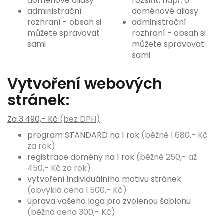
doménové aliasy
rozšířit, např. o
administrační
doménové aliasy
rozhraní - obsah si
administrační
můžete spravovat
rozhraní - obsah si
sami
můžete spravovat
sami
Vytvoření webových
stránek:
Za 3.490,- Kč
(bez DPH)
program STANDARD na 1 rok
(běžně 1.680,- Kč
za rok
)
registrace domény na 1 rok
(běžně 250,- až
450,- Kč za rok)
vytvoření individuálního motivu stránek
(obvyklá cena 1.500,- Kč)
úprava vašeho loga pro zvolenou šablonu
(běžná cena 300,- Kč)