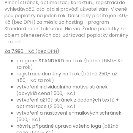
Plnění stránek, optimalizaci, korekturu, registraci do
vyhledávačů, atd. atd si provádí uživatel sám. V ceně
jsou poplatky na jeden rok. Další roky platíte jen 140,-
Kč
(bez DPH)
za měsíc za hosting - program
Standard roční fakturací. Nic víc. Žádné poplatky za
objem přenesených dat, udržovací poplatky domény
... apod.
Za 7.990,- Kč
(bez DPH)
program STANDARD na 1 rok
(běžně 1.680,- Kč
za rok)
registrace domény na 1 rok
(běžně 250,- až
450,- Kč za rok)
vytvoření individuálního motivu stránek
(obvyklá cena 1.500,- Kč)
vytvoření až 10ti stránek z dodaných textů +
optimalizace
(2.500,- Kč)
vytvoření a nastavení e-mailových schránek
(500,- Kč)
návrh, případně úprava vašeho loga
(běžná
cena 1.500,- Kč)