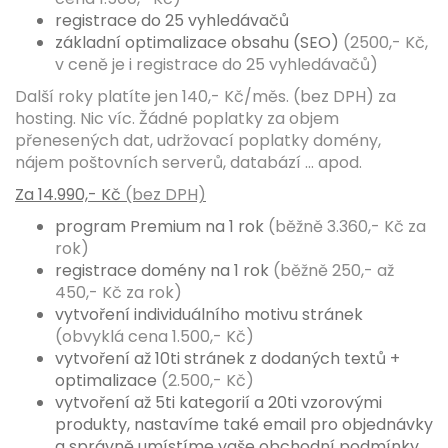
registrace do 25 vyhledávačů
základní optimalizace obsahu (SEO)
(2500,- Kč,
v ceně je i registrace do 25 vyhledávačů)
Další roky platíte jen 140,- Kč/měs.
(bez DPH)
za
hosting. Nic víc. Žádné poplatky za objem
přenesených dat, udržovací poplatky domény,
nájem poštovních serverů, databází ... apod.
Za 14.990,- Kč
(bez DPH)
program Premium na 1 rok
(běžně 3.360,- Kč za
rok)
registrace domény na 1 rok
(běžně 250,- až
450,- Kč za rok)
vytvoření individuálního motivu stránek
(obvyklá cena 1.500,- Kč)
vytvoření až 10ti stránek z dodaných textů +
optimalizace
(2.500,- Kč)
vytvoření až 5ti kategorií a 20ti vzorovými
produkty, nastavíme také email pro objednávky
a správně umístíme vaše obchodní podmínky