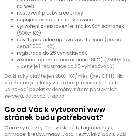
na web
nastavení platby a dopravy
napojení eshopu na srovnávače
vytvoření a nastavení e-mailových schránek
(500,- Kč)
návrh, případně úprava vašeho loga
(běžná
cena 1.500,- Kč)
registrace do 25 vyhledávačů
základní optimalizace obsahu (SEO)
(2500,- Kč,
v ceně je i registrace do 25 vyhledávačů)
Další roky platíte jen 280,- Kč/měs.
(bez DPH)
. Nic
víc. Žádné poplatky za objem přenesených dat,
udržovací poplatky domény, nájem poštovních
serverů, databází ... apod.
Co od Vás k vytvoření www
stránek budu potřebovat?
Obrázky a texty. Tzn. veškeré fotografie, loga,
animace, kresby, mapy ... atd. Texty, jako popis Vaší