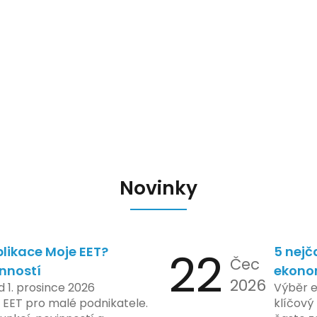
Novinky
likace Moje EET?
22
5 nejč
Čec
inností
ekono
2026
d 1. prosince 2026
Výběr 
 EET pro malé podnikatele.
klíčový 