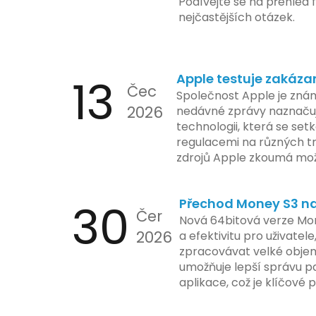
Podívejte se na přehled f
nejčastějších otázek.
13
Apple testuje zakáza
Čec
Společnost Apple je znám
2026
nedávné zprávy naznačuj
technologii, která se set
regulacemi na různých t
zdrojů Apple zkoumá mo
funkce, která by mohla 
limity na ochranu osobní
30
Přechod Money S3 na 
se zaměřuje na pokročilé
Čer
aktivit, což vyvolalo oba
Nová 64bitová verze Mon
2026
ochrany dat uživatelů. Za
a efektivitu pro uživatele
veškeré jejich inovace k
zpracovávat velké objem
a ochranu spotřebitelů, 
umožňuje lepší správu pa
zemí jsou na pozoru a sle
aplikace, což je klíčové
velmi bedlivě. Vedení sp
účetními procesy.
podrobnější informace o