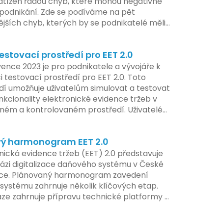
atížen řadou chyb, které mohou negativně
t podnikání. Zde se podíváme na pět
ějších chyb, kterých by se podnikatelé měli
at.
estovací prostředí pro EET 2.0
ence 2023 je pro podnikatele a vývojáře k
i testovací prostředí pro EET 2.0. Toto
dí umožňuje uživatelům simulovat a testovat
nkcionality elektronické evidence tržeb v
ém a kontrolovaném prostředí. Uživatelé
žnost předem se seznámit s aktualizacemi,
pe připravit své systémy na oficiální
ý harmonogram EET 2.0
í nového systému.
nická evidence tržeb (EET) 2.0 představuje
ázi digitalizace daňového systému v České
ice. Plánovaný harmonogram zavedení
systému zahrnuje několik klíčových etap.
áze zahrnuje přípravu technické platformy a
tivních změn, které by měly být předloženy
e tohoto roku. Očekává se, že tato fáze