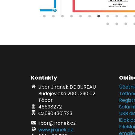
Kontakty
Oblíb
Libor Jiránek DE BUREAU
Účetni
Budějovická 2001, 390 02
Teflon
Tábor
Regist
46698272
Solárn
CZ6904301723
USB dis
iDokla
libor@jiranek.cz
FileMa
www.jiranek.cz
email