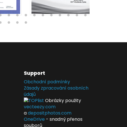
Support
Obchodní podmínky
Zásady zpracování osobních
údajů
Obrázky použity
vecteezy.com
a
depositphotos.com
OneDrive
- snadný přenos
souborů