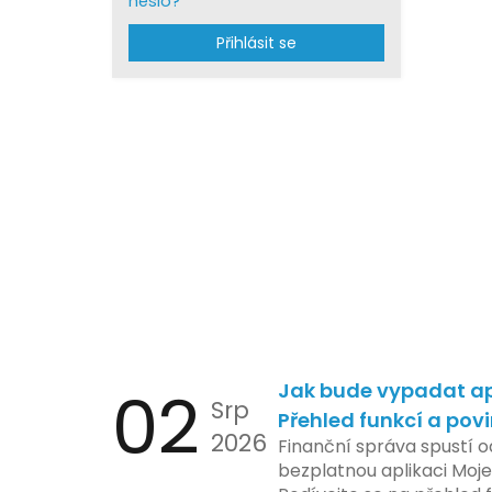
heslo?
Přihlásit se
02
Jak bude vypadat ap
Srp
Přehled funkcí a pov
2026
Finanční správa spustí o
bezplatnou aplikaci Moje