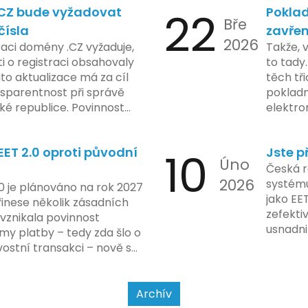
.CZ bude vyžadovat
22
Poklad
 technologie.
umožní
Bře
podnik
čísla
zavřen
2026
technol
raci domény .CZ vyžaduje,
Takže, 
rámci p
 o registraci obsahovaly
to tady.
na prvn
ato aktualizace má za cíl
těch tři
na škol
nsparentnost při správě
pokladn
materiá
é republice. Povinnost
elektro
firmy. 
 týká všech nově
zasekly
systém
 také může ovlivnit
co umí p
konečn
ET 2.0 oproti původní
10
Jste p
ři aktualizaci jejich údajů.
legislat
Úno
2024 za
pokladn
Česká r
do prax
2026
problé
systému
0 je plánováno na rok 2027
nového
jako EE
řinese několik zásadních
dodržo
zefekti
 vznikala povinnost
usnadni
my platby – tedy zda šlo o
Podívej
ostní transakci – nově se
a jak se
jet od povahy
a způsobu interakce se
Archív