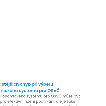
astějších chyb při výběru
mického systému pro OSVČ
ekonomického systému pro OSVČ může být
pro efektivní řízení podnikání, ale je také