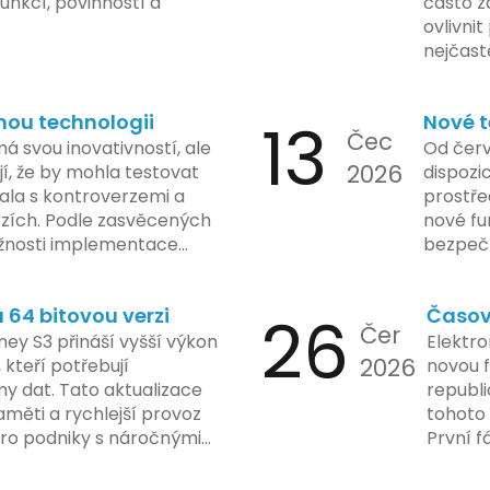
unkcí, povinností a
často z
ovlivni
nejčast
vyvarov
nou technologii
13
Nové t
Čec
á svou inovativností, ale
Od červ
2026
í, že by mohla testovat
dispozic
kala s kontroverzemi a
prostře
rzích. Podle zasvěcených
nové fu
žnosti implementace
bezpečn
porušovat určité zákonné
mají mo
ch údajů. Tato technologie
a tím lé
64 bitovou verzi
26
Časov
 sledování uživatelských
zaveden
Čer
vy ohledně soukromí a
ey S3 přináší vyšší výkon
Elektro
tímco Apple tvrdí, že
2026
, kteří potřebují
novou f
ladou důraz na bezpečnost
y dat. Tato aktualizace
republ
regulační orgány různých
měti a rychlejší provoz
tohoto 
dují vývoj celého případu
 pro podniky s náročnými
První f
olečnosti zatím neposkytlo
legisla
 konkrétních záměrech či
do konc