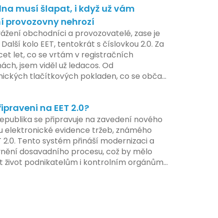
na musí šlapat, i když už vám
 adaptaci systémů a rozšíření podpory pro
atele, přičemž všechny potřebné
í provozovny nehrozí
ogie by měly být dostupné k testování v
vážení obchodníci a provozovatelé, zase je
ilotního programu. Druhá fáze, plánovaná
 Další kolo EET, tentokrát s číslovkou 2.0. Za
í pololetí následujícího roku, je zaměřena
cet let, co se vrtám v registračních
ení a edukaci uživatelů, včetně přípravy
ách, jsem viděl už ledacos. Od
lů a školení pro zaměstnavatele a účetní
nických tlačítkových pokladen, co se občas
V této fázi dojde také k oficiálnímu spuštění
, až po ty nejmodernější dotykové systémy,
u pro vybrané segmenty podnikání. Třetí a
omalu i kafe uvařit. A jedno vím jistě:
á fáze plánovaná na druhé pololetí roku
řipraveni na EET 2.0?
iva se mění, ale základní pravidlo zůstává –
hrnuje kompletní integraci systému EET 2.0
a musí šlapat jako hodinky. Jinak jsou
epublika se připravuje na zavedení nového
e, s povinností prodejců zapojit se do
my.
 elektronické evidence tržeb, známého
 systému, včetně zvýšeného dohledu nad
T 2.0. Tento systém přináší modernizaci a
váním pravidel.
vnění dosavadního procesu, což by mělo
t život podnikatelům i kontrolním orgánům.
me se na hlavní změny, které EET 2.0 přináší,
 na ně můžete připravit.