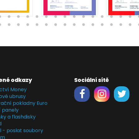
ené odkazy
Sociální sítě
ctví Money
ové ubrusy
rační pokladny Euro
í panely
ky a flashdisky
d
il - poslat soubory
em