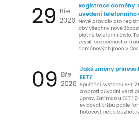
29
Registrace domény 
časové ose zavedení této
Bře
uvedení telefonního 
2026
Nové pravidlo pro regist
aby všechny nové žádosti
platné telefonní číslo. T
zvýšit bezpečnost a tra
doménových jmen v Česk
uvést telefonní číslo se
registrovaných domén, a
09
Jaké změny přinese E
stávající majitele domén p
Bře
EET?
2026
Spuštění systému EET 2.
a oproti původní verzi p
úprav. Zatímco u EET 1.0
evidovat tržbu podle for
hotovost nebo bezhotov
má tato povinnost odví
podnikatelské činnosti 
zákazníkem.