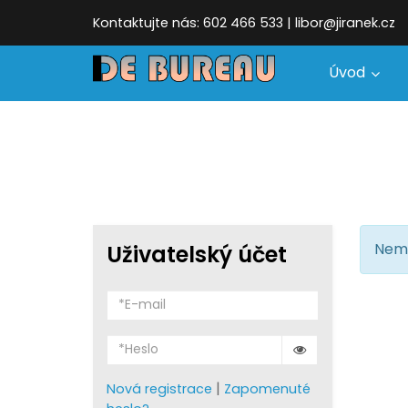
Kontaktujte nás: 602 466 533 | libor@jiranek.cz
Úvod
Nemá
Uživatelský účet
|
Nová registrace
Zapomenuté