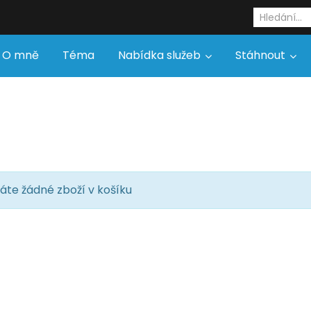
O mně
Téma
Nabídka služeb
Stáhnout
te žádné zboží v košíku