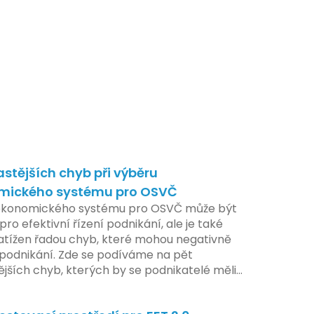
astějších chyb při výběru
mického systému pro OSVČ
ekonomického systému pro OSVČ může být
pro efektivní řízení podnikání, ale je také
atížen řadou chyb, které mohou negativně
t podnikání. Zde se podíváme na pět
ějších chyb, kterých by se podnikatelé měli
at.