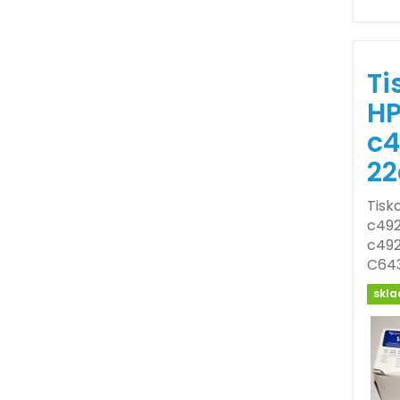
Ti
HP
c4
22
Tisk
c492
c492
C643
skl