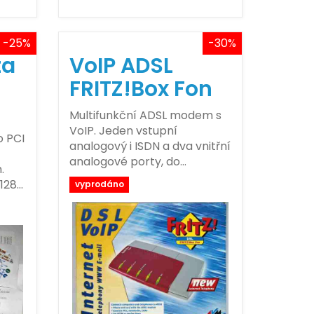
-25%
-30%
ta
VoIP ADSL
FRITZ!Box Fon
Multifunkční ADSL modem s
VoIP. Jeden vstupní
 PCI
analogový i ISDN a dva vnitřní
analogové porty, do…
.
 128…
vyprodáno