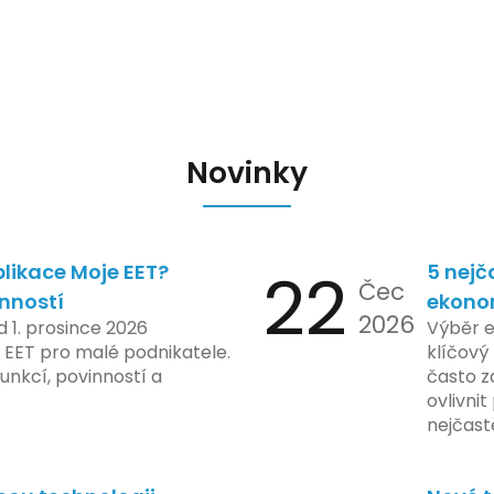
Novinky
likace Moje EET?
22
5 nejč
Čec
inností
ekono
2026
d 1. prosince 2026
Výběr 
 EET pro malé podnikatele.
klíčový 
unkcí, povinností a
často z
ovlivni
nejčast
vyvarov