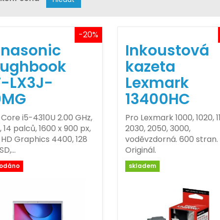
-20%
nasonic
Inkoustová
oughbook
kazeta
-LX3J-
Lexmark
0MG
13400HC
l Core i5-4310U 2.00 GHz,
Pro Lexmark 1000, 1020, 1
 14 palců, 1600 x 900 px,
2030, 2050, 3000,
l HD Graphics 4400, 128
voděvzdorná. 600 stran.
SD,…
Originál.
rodáno
skladem