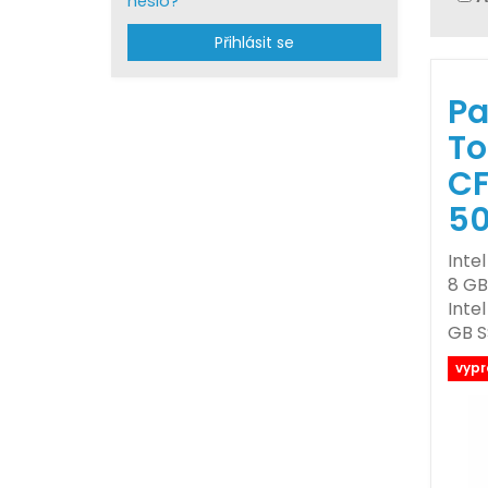
heslo?
Přihlásit se
Pa
T
CF
5
Inte
8 GB,
Inte
GB S
vyp