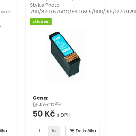
Stylus Photo
Epson
790/870/875DC/890/895/900/915/1270/129
skladem
,
Cena:
59 Kč
s DPH
50 Kč
s DPH
íku
ks
Do košíku