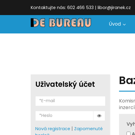
Kontaktujte nás: 602 466 533 | libor@jiranek.cz
Úvod
Ba
Uživatelský účet
Komisn
inzerc
Vyh
|
Nová registrace
Zapomenuté
A