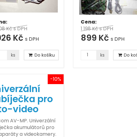
na:
Cena:
08 Kč
s DPH
1 198 Kč
s DPH
926 Kč
899 Kč
s DPH
s DPH
ks
Do košíku
ks
Do koš
-10%
iverzální
bíječka pro
to-video
om AV-MP. Univerzální
ječka akumulátorů pro
aparáty a videokamery.