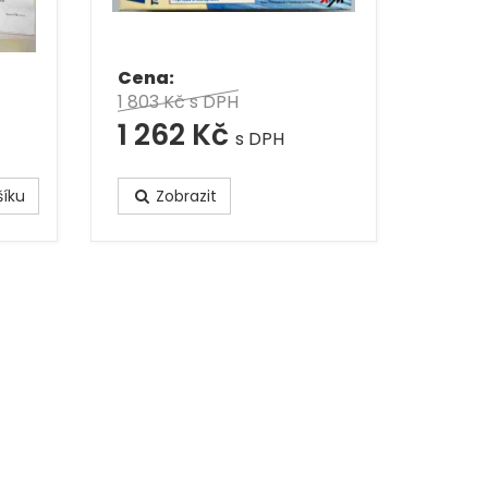
Cena:
1 803 Kč
s DPH
1 262 Kč
s DPH
íku
Zobrazit