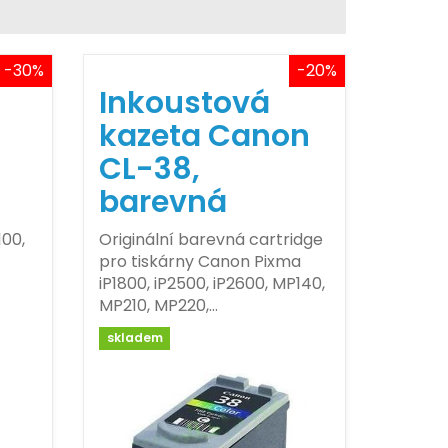
-30%
-20%
Inkoustová
kazeta Canon
CL-38,
barevná
100,
Originální barevná cartridge
pro tiskárny Canon Pixma
iP1800, iP2500, iP2600, MP140,
MP210, MP220,…
skladem