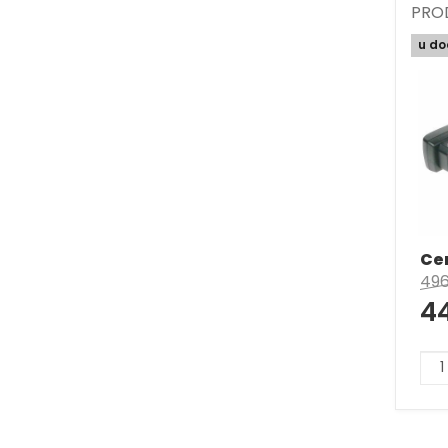
PRO
u do
Ce
49
4