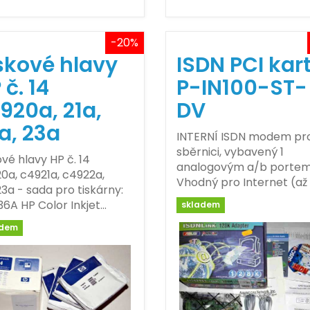
-20%
skové hlavy
ISDN PCI kar
 č. 14
P-IN100-ST-
920a, 21a,
DV
a, 23a
INTERNÍ ISDN modem pro
sběrnici, vybavený 1
ové hlavy HP č. 14
analogovým a/b portem
0a, c4921a, c4922a,
Vhodný pro Internet (až
3a - sada pro tiskárny:
6A HP Color Inkjet…
skladem
adem