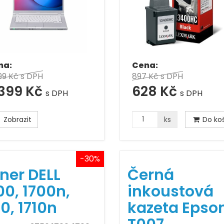
na:
Cena:
99 Kč
s DPH
897 Kč
s DPH
 399 Kč
628 Kč
s DPH
s DPH
Zobrazit
ks
Do koš
-30%
ner DELL
Černá
00, 1700n,
inkoustová
10, 1710n
kazeta Epso