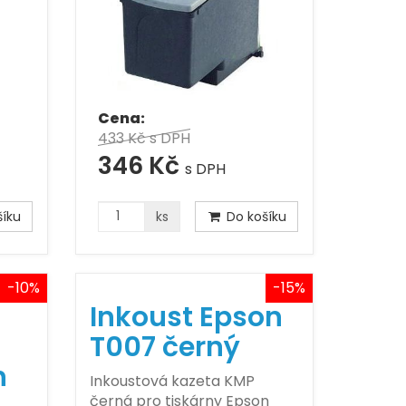
Cena:
433 Kč
s DPH
346 Kč
s DPH
íku
ks
Do košíku
-10%
-15%
Inkoust Epson
T007 černý
n
Inkoustová kazeta KMP
černá pro tiskárny Epson