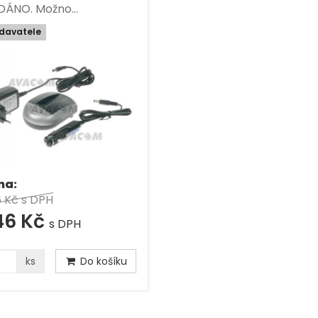
DÁNO. Možno…
davatele
na:
6 Kč
s DPH
46 Kč
s DPH
ks
Do košíku