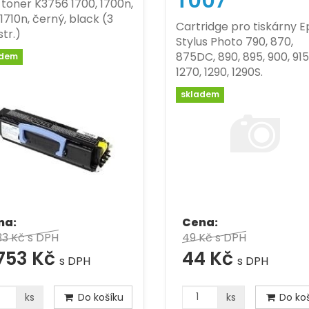
T007
 toner K3756 1700, 1700n,
 1710n, černý, black (3
Cartridge pro tiskárny 
tr.)
Stylus Photo 790, 870,
875DC, 890, 895, 900, 915
adem
1270, 1290, 1290S.
skladem
na:
Cena:
33 Kč
s DPH
49 Kč
s DPH
753 Kč
44 Kč
s DPH
s DPH
ks
Do košíku
ks
Do koš