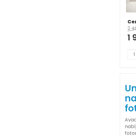
Ce
2 4
1 
Un
na
fo
Avac
nabí
foto