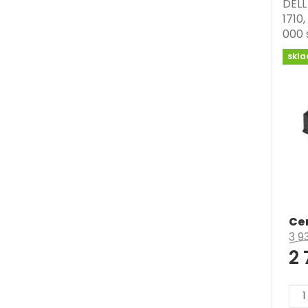
DELL
1710,
000 s
skl
Ce
3 9
2 