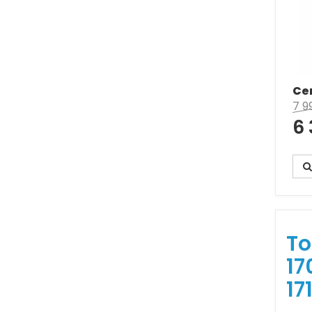
Ce
7 9
6
To
17
17