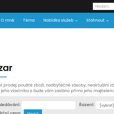
O mně
Téma
Nabídka služeb
Stáhnout
zar
í prodej, použité zboží, nadbytečné zásoby, neaktuální z
í jeho vlastníka a bude vám zasláno přímo jeho majitelem
ledávání:
Řazení:
kční cena
Hledat