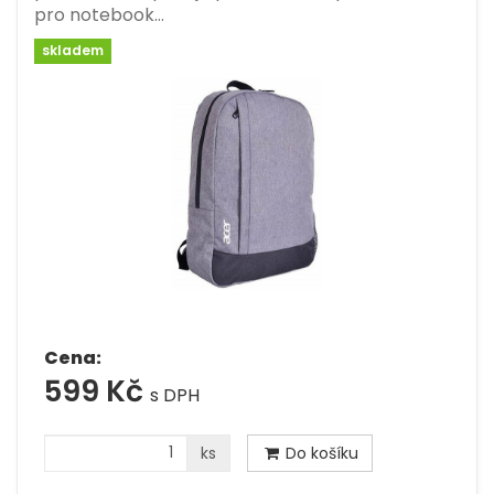
pro notebook…
skladem
Cena:
599 Kč
s DPH
ks
Do košíku