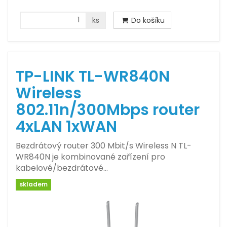
ks
Do košíku
TP-LINK TL-WR840N
Wireless
802.11n/300Mbps router
4xLAN 1xWAN
Bezdrátový router 300 Mbit/s Wireless N TL-
WR840N je kombinované zařízení pro
kabelové/bezdrátové…
skladem