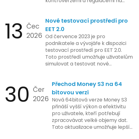
kontroverzemi a regulacemi na
různých trzích. Podle zasvěcených
zdrojů Apple zkoumá možnosti
13
Nové testovací prostředí pro
implementace funkce, která by
Čec
mohla porušovat určité zákonné
EET 2.0
2026
limity na ochranu osobních údajů.
Od července 2023 je pro
Tato technologie se zaměřuje na
podnikatele a vývojáře k dispozici
pokročilé sledování uživatelských
testovací prostředí pro EET 2.0.
aktivit, což vyvolalo obavy ohledně
Toto prostředí umožňuje uživatelům
soukromí a ochrany dat uživatelů.
simulovat a testovat nové
Zatímco Apple tvrdí, že veškeré
funkcionality elektronické evidence
jejich inovace kladou důraz na
tržeb v bezpečném a
bezpečnost a ochranu spotřebitelů,
30
Přechod Money S3 na 64
kontrolovaném prostředí. Uživatelé
Čer
regulační orgány různých zemí jsou
mají možnost předem se seznámit s
bitovou verzi
na pozoru a sledují vývoj celého
2026
aktualizacemi, a tím lépe připravit
Nová 64bitová verze Money S3
případu velmi bedlivě. Vedení
své systémy na oficiální zavedení
přináší vyšší výkon a efektivitu
společnosti zatím neposkytlo
nového systému.
pro uživatele, kteří potřebují
podrobnější informace o
zpracovávat velké objemy dat.
konkrétních záměrech či časové
Tato aktualizace umožňuje lepší
ose zavedení této technologie.
správu paměti a rychlejší provoz