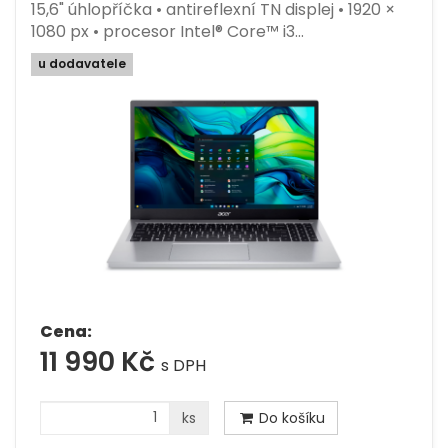
15,6" úhlopříčka • antireflexní TN displej • 1920 ×
1080 px • procesor Intel® Core™ i3…
u dodavatele
Cena:
11 990 Kč
s DPH
ks
Do košíku