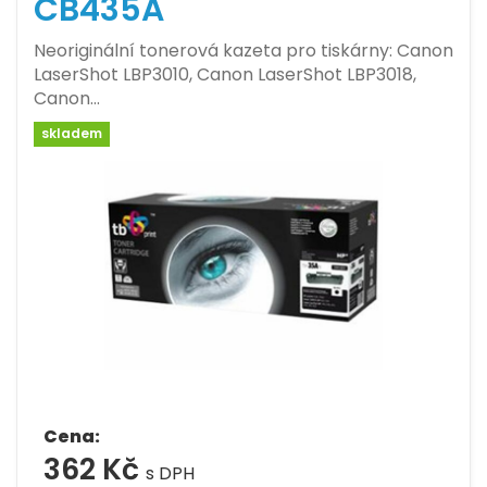
CB435A
Neoriginální tonerová kazeta pro tiskárny: Canon
LaserShot LBP3010, Canon LaserShot LBP3018,
Canon…
skladem
Cena:
362 Kč
s DPH