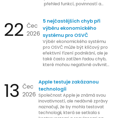
přehled funkcí, povinností a
nejčastějších otázek.
22
5 nejčastějších chyb při
Čec
výběru ekonomického
2026
systému pro OSVČ
Výběr ekonomického systému
pro OSVČ může být klíčový pro
efektivní řízení podnikání, ale je
také často zatížen řadou chyb,
které mohou negativně ovlivnit
podnikání. Zde se podíváme na
pět nejčastějších chyb, kterých
13
Apple testuje zakázanou
by se podnikatelé měli vyvarovat.
Čec
technologii
2026
Společnost Apple je známá svou
inovativností, ale nedávné zprávy
naznačují, že by mohla testovat
technologii, která se setkala s