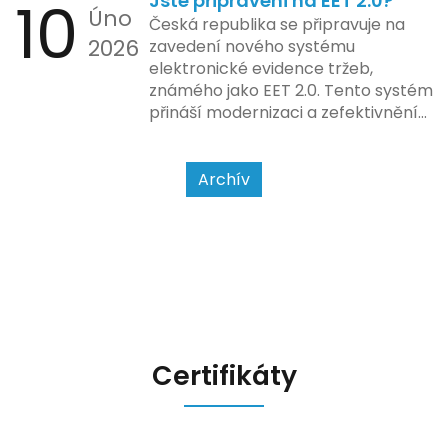
10
Jste připraveni na EET 2.0?
bezhotovostní transakci – nově
Úno
se má tato povinnost odvíjet od
Česká republika se připravuje na
2026
povahy podnikatelské činnosti a
zavedení nového systému
způsobu interakce se
elektronické evidence tržeb,
zákazníkem.
známého jako EET 2.0. Tento systém
přináší modernizaci a zefektivnění
dosavadního procesu, což by mělo
usnadnit život podnikatelům i
kontrolním orgánům. Podívejme se
Archív
na hlavní změny, které EET 2.0
přináší, a jak se na ně můžete
připravit.
Certifikáty