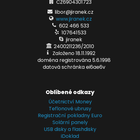
CZ6904301723
libor@jiranek.cz
www.jiranek.cz
602 466 533
107641533
jiranek
2400211236/2010
Založeno 18.11.1992
doména registrována 5.6.1998
datová schránka ei6ae6v
Oblíbené odkazy
Účetnictví Money
Teflonové ubrusy
Registrační pokladny Euro
Solární panely
USB disky a flashdisky
iDoklad