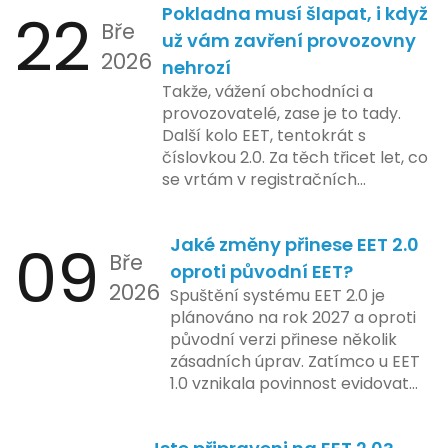
plánovaná na první pololetí
22
Pokladna musí šlapat, i když
České republice. Povinnost uvést
následujícího roku, je zaměřena
Bře
telefonní číslo se týká všech
už vám zavření provozovny
na školení a edukaci uživatelů,
2026
nově registrovaných domén, a
nehrozí
včetně přípravy materiálů a
také může ovlivnit stávající
Takže, vážení obchodníci a
školení pro zaměstnavatele a
majitele domén při aktualizaci
provozovatelé, zase je to tady.
účetní firmy. V této fázi dojde
jejich údajů.
Další kolo EET, tentokrát s
také k oficiálnímu spuštění
číslovkou 2.0. Za těch třicet let, co
systému pro vybrané segmenty
se vrtám v registračních
podnikání. Třetí a konečná fáze
pokladnách, jsem viděl už ledacos.
plánovaná na druhé pololetí roku
Od elektronických tlačítkových
2024 zahrnuje kompletní
09
Jaké změny přinese EET 2.0
pokladen, co se občas zasekly, až
integraci systému EET 2.0 do
Bře
po ty nejmodernější dotykové
praxe, s povinností prodejců
oproti původní EET?
2026
systémy, co umí pomalu i kafe
zapojit se do nového systému,
Spuštění systému EET 2.0 je
uvařit. A jedno vím jistě: legislativa
včetně zvýšeného dohledu nad
plánováno na rok 2027 a oproti
se mění, ale základní pravidlo
dodržováním pravidel.
původní verzi přinese několik
zůstává – pokladna musí šlapat
zásadních úprav. Zatímco u EET
jako hodinky. Jinak jsou problémy.
1.0 vznikala povinnost evidovat
tržbu podle formy platby – tedy
zda šlo o hotovost nebo