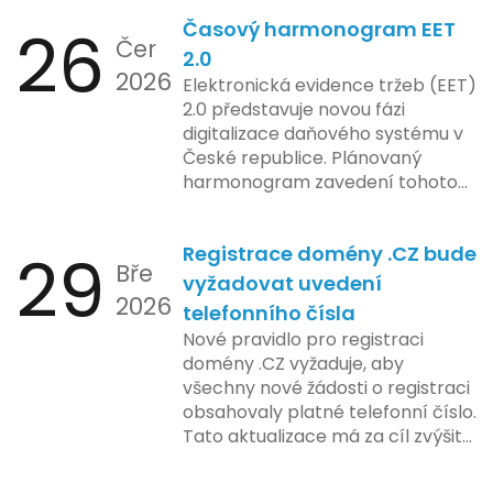
aplikace, což je klíčové pro
26
Časový harmonogram EET
podniky s náročnými účetními
Čer
procesy.
2.0
2026
Elektronická evidence tržeb (EET)
2.0 představuje novou fázi
digitalizace daňového systému v
České republice. Plánovaný
harmonogram zavedení tohoto
systému zahrnuje několik
klíčových etap. První fáze
29
Registrace domény .CZ bude
zahrnuje přípravu technické
Bře
platformy a legislativních změn,
vyžadovat uvedení
2026
které by měly být předloženy do
telefonního čísla
konce tohoto roku. Očekává se,
Nové pravidlo pro registraci
že tato fáze umožní adaptaci
domény .CZ vyžaduje, aby
systémů a rozšíření podpory pro
všechny nové žádosti o registraci
podnikatele, přičemž všechny
obsahovaly platné telefonní číslo.
potřebné technologie by měly
Tato aktualizace má za cíl zvýšit
být dostupné k testování v rámci
bezpečnost a transparentnost
pilotního programu. Druhá fáze,
při správě doménových jmen v