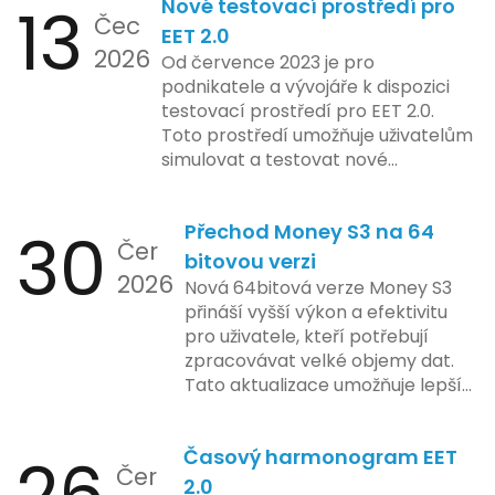
13
Nové testovací prostředí pro
implementace funkce, která by
Čec
mohla porušovat určité zákonné
EET 2.0
2026
limity na ochranu osobních údajů.
Od července 2023 je pro
Tato technologie se zaměřuje na
podnikatele a vývojáře k dispozici
pokročilé sledování uživatelských
testovací prostředí pro EET 2.0.
aktivit, což vyvolalo obavy ohledně
Toto prostředí umožňuje uživatelům
soukromí a ochrany dat uživatelů.
simulovat a testovat nové
Zatímco Apple tvrdí, že veškeré
funkcionality elektronické evidence
jejich inovace kladou důraz na
tržeb v bezpečném a
bezpečnost a ochranu spotřebitelů,
30
Přechod Money S3 na 64
kontrolovaném prostředí. Uživatelé
Čer
regulační orgány různých zemí jsou
mají možnost předem se seznámit s
bitovou verzi
na pozoru a sledují vývoj celého
2026
aktualizacemi, a tím lépe připravit
Nová 64bitová verze Money S3
případu velmi bedlivě. Vedení
své systémy na oficiální zavedení
přináší vyšší výkon a efektivitu
společnosti zatím neposkytlo
nového systému.
pro uživatele, kteří potřebují
podrobnější informace o
zpracovávat velké objemy dat.
konkrétních záměrech či časové
Tato aktualizace umožňuje lepší
ose zavedení této technologie.
správu paměti a rychlejší provoz
aplikace, což je klíčové pro
26
Časový harmonogram EET
podniky s náročnými účetními
Čer
procesy.
2.0