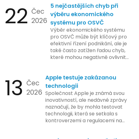
22
5 nejčastějších chyb při
Čec
výběru ekonomického
2026
systému pro OSVČ
Výběr ekonomického systému
pro OSVČ může být klíčový pro
efektivní řízení podnikání, ale je
také často zatížen řadou chyb,
které mohou negativně ovlivnit
podnikání. Zde se podíváme na
pět nejčastějších chyb, kterých
13
Apple testuje zakázanou
by se podnikatelé měli vyvarovat.
Čec
technologii
2026
Společnost Apple je známá svou
inovativností, ale nedávné zprávy
naznačují, že by mohla testovat
technologii, která se setkala s
kontroverzemi a regulacemi na
různých trzích. Podle zasvěcených
zdrojů Apple zkoumá možnosti