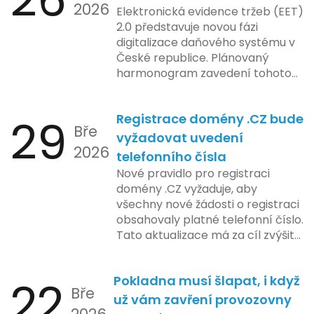
2026
Elektronická evidence tržeb (EET)
2.0 představuje novou fázi
digitalizace daňového systému v
České republice. Plánovaný
harmonogram zavedení tohoto
systému zahrnuje několik
klíčových etap. První fáze
29
Registrace domény .CZ bude
zahrnuje přípravu technické
Bře
platformy a legislativních změn,
vyžadovat uvedení
2026
které by měly být předloženy do
telefonního čísla
konce tohoto roku. Očekává se,
Nové pravidlo pro registraci
že tato fáze umožní adaptaci
domény .CZ vyžaduje, aby
systémů a rozšíření podpory pro
všechny nové žádosti o registraci
podnikatele, přičemž všechny
obsahovaly platné telefonní číslo.
potřebné technologie by měly
Tato aktualizace má za cíl zvýšit
být dostupné k testování v rámci
bezpečnost a transparentnost
pilotního programu. Druhá fáze,
při správě doménových jmen v
plánovaná na první pololetí
22
Pokladna musí šlapat, i když
České republice. Povinnost uvést
následujícího roku, je zaměřena
Bře
telefonní číslo se týká všech
už vám zavření provozovny
na školení a edukaci uživatelů,
nově registrovaných domén, a