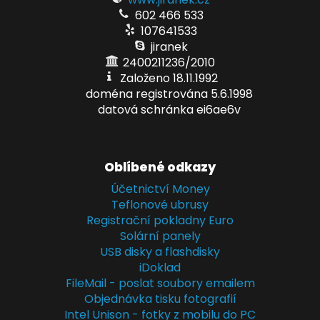
602 466 533
107641533
jiranek
2400211236/2010
Založeno 18.11.1992
doména registrována 5.6.1998
datová schránka ei6ae6v
Oblíbené odkazy
Účetnictví Money
Teflonové ubrusy
Registrační pokladny Euro
Solární panely
USB disky a flashdisky
iDoklad
FileMail - poslat soubory emailem
Objednávka tisku fotografií
Intel Unison - fotky z mobilu do PC