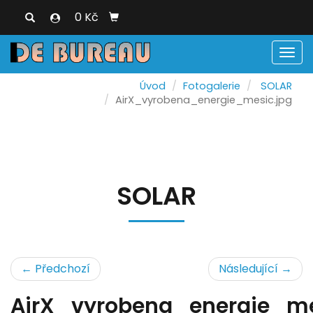
0 Kč
Men
Úvod
Fotogalerie
SOLAR
AirX_vyrobena_energie_mesic.jpg
SOLAR
← Předchozí
Následující →
AirX_vyrobena_energie_me