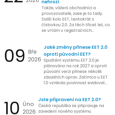
2026
nehrozí
včetně přípravy materiálů a
také může ovlivnit stávající
Takže, vážení obchodníci a
školení pro zaměstnavatele a
majitele domén při aktualizaci
provozovatelé, zase je to tady.
účetní firmy. V této fázi dojde
jejich údajů.
Další kolo EET, tentokrát s
také k oficiálnímu spuštění
číslovkou 2.0. Za těch třicet let, co
systému pro vybrané segmenty
se vrtám v registračních
podnikání. Třetí a konečná fáze
pokladnách, jsem viděl už ledacos.
plánovaná na druhé pololetí roku
Od elektronických tlačítkových
2024 zahrnuje kompletní
09
Jaké změny přinese EET 2.0
pokladen, co se občas zasekly, až
integraci systému EET 2.0 do
Bře
po ty nejmodernější dotykové
praxe, s povinností prodejců
oproti původní EET?
2026
systémy, co umí pomalu i kafe
zapojit se do nového systému,
Spuštění systému EET 2.0 je
uvařit. A jedno vím jistě: legislativa
včetně zvýšeného dohledu nad
plánováno na rok 2027 a oproti
se mění, ale základní pravidlo
dodržováním pravidel.
původní verzi přinese několik
zůstává – pokladna musí šlapat
zásadních úprav. Zatímco u EET
jako hodinky. Jinak jsou problémy.
1.0 vznikala povinnost evidovat
tržbu podle formy platby – tedy
zda šlo o hotovost nebo
10
Jste připraveni na EET 2.0?
bezhotovostní transakci – nově
Úno
se má tato povinnost odvíjet od
Česká republika se připravuje na
2026
povahy podnikatelské činnosti a
zavedení nového systému