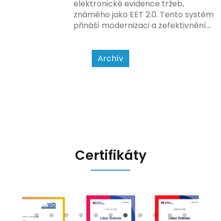
způsobu interakce se
elektronické evidence tržeb,
zákazníkem.
známého jako EET 2.0. Tento systém
přináší modernizaci a zefektivnění
dosavadního procesu, což by mělo
usnadnit život podnikatelům i
kontrolním orgánům. Podívejme se
Archív
na hlavní změny, které EET 2.0
přináší, a jak se na ně můžete
připravit.
Certifikáty