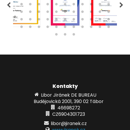
Kontakty
Libor Jiránek DE BUREAU
Budějovická 2001, 390 02 Tábor
46698272
CZ6904301723
libor@jiranek.cz
www.jiranek.cz