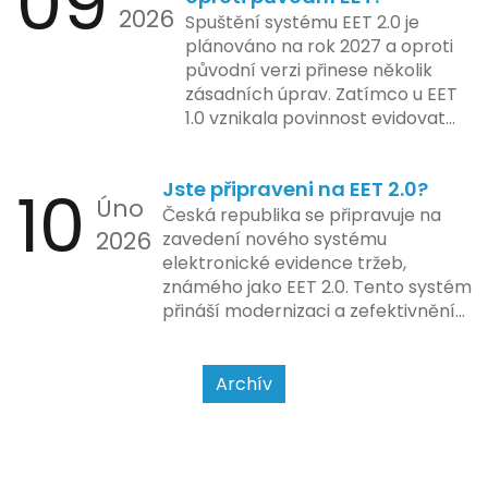
09
2026
systémy, co umí pomalu i kafe
zapojit se do nového systému,
Spuštění systému EET 2.0 je
uvařit. A jedno vím jistě: legislativa
včetně zvýšeného dohledu nad
plánováno na rok 2027 a oproti
se mění, ale základní pravidlo
dodržováním pravidel.
původní verzi přinese několik
zůstává – pokladna musí šlapat
zásadních úprav. Zatímco u EET
jako hodinky. Jinak jsou problémy.
1.0 vznikala povinnost evidovat
tržbu podle formy platby – tedy
zda šlo o hotovost nebo
10
Jste připraveni na EET 2.0?
bezhotovostní transakci – nově
Úno
se má tato povinnost odvíjet od
Česká republika se připravuje na
2026
povahy podnikatelské činnosti a
zavedení nového systému
způsobu interakce se
elektronické evidence tržeb,
zákazníkem.
známého jako EET 2.0. Tento systém
přináší modernizaci a zefektivnění
dosavadního procesu, což by mělo
usnadnit život podnikatelům i
kontrolním orgánům. Podívejme se
Archív
na hlavní změny, které EET 2.0
přináší, a jak se na ně můžete
připravit.