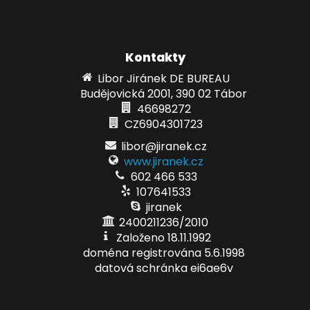
Kontakty
Libor Jiránek DE BUREAU
Budějovická 2001, 390 02 Tábor
46698272
CZ6904301723
libor@jiranek.cz
www.jiranek.cz
602 466 533
107641533
jiranek
2400211236/2010
Založeno 18.11.1992
doména registrována 5.6.1998
datová schránka ei6ae6v