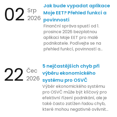
02
Jak bude vypadat aplikace
Srp
Moje EET? Přehled funkcí a
2026
povinností
Finanční správa spustí od 1.
prosince 2026 bezplatnou
aplikaci Moje EET pro malé
podnikatele. Podívejte se na
přehled funkcí, povinností a
nejčastějších otázek.
22
5 nejčastějších chyb při
Čec
výběru ekonomického
2026
systému pro OSVČ
Výběr ekonomického systému
pro OSVČ může být klíčový pro
efektivní řízení podnikání, ale je
také často zatížen řadou chyb,
které mohou negativně ovlivnit
podnikání. Zde se podíváme na