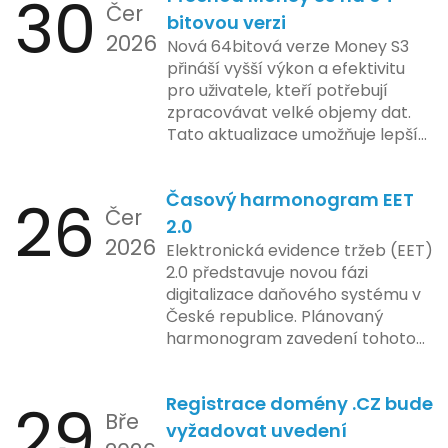
30
Čer
regulační orgány různých zemí jsou
mají možnost předem se seznámit s
bitovou verzi
na pozoru a sledují vývoj celého
2026
aktualizacemi, a tím lépe připravit
Nová 64bitová verze Money S3
případu velmi bedlivě. Vedení
své systémy na oficiální zavedení
přináší vyšší výkon a efektivitu
společnosti zatím neposkytlo
nového systému.
pro uživatele, kteří potřebují
podrobnější informace o
zpracovávat velké objemy dat.
konkrétních záměrech či časové
Tato aktualizace umožňuje lepší
ose zavedení této technologie.
správu paměti a rychlejší provoz
aplikace, což je klíčové pro
26
Časový harmonogram EET
podniky s náročnými účetními
Čer
procesy.
2.0
2026
Elektronická evidence tržeb (EET)
2.0 představuje novou fázi
digitalizace daňového systému v
České republice. Plánovaný
harmonogram zavedení tohoto
systému zahrnuje několik
klíčových etap. První fáze
29
Registrace domény .CZ bude
zahrnuje přípravu technické
Bře
platformy a legislativních změn,
vyžadovat uvedení