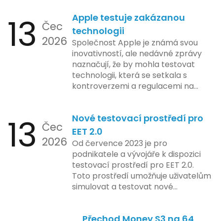
pět nejčastějších chyb, kterých
13
Apple testuje zakázanou
by se podnikatelé měli vyvarovat.
Čec
technologii
2026
Společnost Apple je známá svou
inovativností, ale nedávné zprávy
naznačují, že by mohla testovat
technologii, která se setkala s
kontroverzemi a regulacemi na
různých trzích. Podle zasvěcených
zdrojů Apple zkoumá možnosti
13
Nové testovací prostředí pro
implementace funkce, která by
Čec
mohla porušovat určité zákonné
EET 2.0
2026
limity na ochranu osobních údajů.
Od července 2023 je pro
Tato technologie se zaměřuje na
podnikatele a vývojáře k dispozici
pokročilé sledování uživatelských
testovací prostředí pro EET 2.0.
aktivit, což vyvolalo obavy ohledně
Toto prostředí umožňuje uživatelům
soukromí a ochrany dat uživatelů.
simulovat a testovat nové
Zatímco Apple tvrdí, že veškeré
funkcionality elektronické evidence
jejich inovace kladou důraz na
tržeb v bezpečném a
bezpečnost a ochranu spotřebitelů,
Přechod Money S3 na 64
kontrolovaném prostředí. Uživatelé