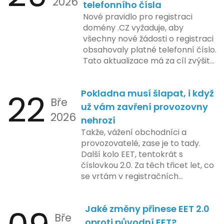
2026
které by měly být předloženy do
telefonního čísla
konce tohoto roku. Očekává se,
Nové pravidlo pro registraci
že tato fáze umožní adaptaci
domény .CZ vyžaduje, aby
systémů a rozšíření podpory pro
všechny nové žádosti o registraci
podnikatele, přičemž všechny
obsahovaly platné telefonní číslo.
potřebné technologie by měly
Tato aktualizace má za cíl zvýšit
být dostupné k testování v rámci
bezpečnost a transparentnost
pilotního programu. Druhá fáze,
při správě doménových jmen v
plánovaná na první pololetí
22
Pokladna musí šlapat, i když
České republice. Povinnost uvést
následujícího roku, je zaměřena
Bře
telefonní číslo se týká všech
už vám zavření provozovny
na školení a edukaci uživatelů,
2026
nově registrovaných domén, a
nehrozí
včetně přípravy materiálů a
také může ovlivnit stávající
Takže, vážení obchodníci a
školení pro zaměstnavatele a
majitele domén při aktualizaci
provozovatelé, zase je to tady.
účetní firmy. V této fázi dojde
jejich údajů.
Další kolo EET, tentokrát s
také k oficiálnímu spuštění
číslovkou 2.0. Za těch třicet let, co
systému pro vybrané segmenty
se vrtám v registračních
podnikání. Třetí a konečná fáze
pokladnách, jsem viděl už ledacos.
plánovaná na druhé pololetí roku
Od elektronických tlačítkových
2024 zahrnuje kompletní
Jaké změny přinese EET 2.0
pokladen, co se občas zasekly, až
integraci systému EET 2.0 do
Bře
po ty nejmodernější dotykové
praxe, s povinností prodejců
oproti původní EET?