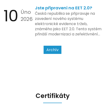
zda šlo o hotovost nebo
10
Jste připraveni na EET 2.0?
bezhotovostní transakci – nově
Úno
se má tato povinnost odvíjet od
Česká republika se připravuje na
2026
povahy podnikatelské činnosti a
zavedení nového systému
způsobu interakce se
elektronické evidence tržeb,
zákazníkem.
známého jako EET 2.0. Tento systém
přináší modernizaci a zefektivnění
dosavadního procesu, což by mělo
usnadnit život podnikatelům i
kontrolním orgánům. Podívejme se
Archív
na hlavní změny, které EET 2.0
přináší, a jak se na ně můžete
připravit.
Certifikáty