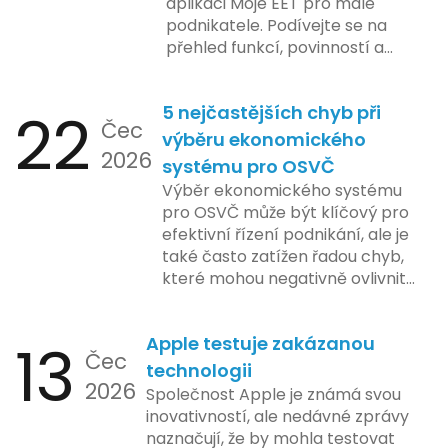
aplikaci Moje EET pro malé
podnikatele. Podívejte se na
přehled funkcí, povinností a
nejčastějších otázek.
22
5 nejčastějších chyb při
Čec
výběru ekonomického
2026
systému pro OSVČ
Výběr ekonomického systému
pro OSVČ může být klíčový pro
efektivní řízení podnikání, ale je
také často zatížen řadou chyb,
které mohou negativně ovlivnit
podnikání. Zde se podíváme na
pět nejčastějších chyb, kterých
13
Apple testuje zakázanou
by se podnikatelé měli vyvarovat.
Čec
technologii
2026
Společnost Apple je známá svou
inovativností, ale nedávné zprávy
naznačují, že by mohla testovat