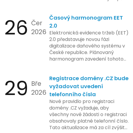
ose zavedení této technologie.
správu paměti a rychlejší provoz
aplikace, což je klíčové pro
26
Časový harmonogram EET
podniky s náročnými účetními
Čer
procesy.
2.0
2026
Elektronická evidence tržeb (EET)
2.0 představuje novou fázi
digitalizace daňového systému v
České republice. Plánovaný
harmonogram zavedení tohoto
systému zahrnuje několik
klíčových etap. První fáze
29
Registrace domény .CZ bude
zahrnuje přípravu technické
Bře
platformy a legislativních změn,
vyžadovat uvedení
2026
které by měly být předloženy do
telefonního čísla
konce tohoto roku. Očekává se,
Nové pravidlo pro registraci
že tato fáze umožní adaptaci
domény .CZ vyžaduje, aby
systémů a rozšíření podpory pro
všechny nové žádosti o registraci
podnikatele, přičemž všechny
obsahovaly platné telefonní číslo.
potřebné technologie by měly
Tato aktualizace má za cíl zvýšit
být dostupné k testování v rámci