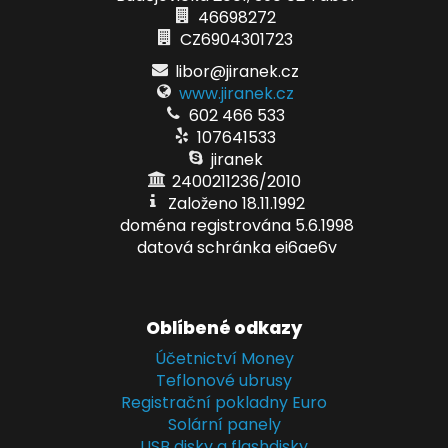
46698272
CZ6904301723
libor@jiranek.cz
www.jiranek.cz
602 466 533
107641533
jiranek
2400211236/2010
Založeno 18.11.1992
doména registrována 5.6.1998
datová schránka ei6ae6v
Oblíbené odkazy
Účetnictví Money
Teflonové ubrusy
Registrační pokladny Euro
Solární panely
USB disky a flashdisky