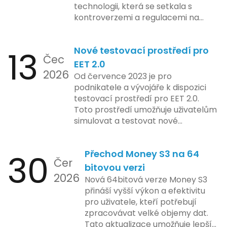
technologii, která se setkala s
kontroverzemi a regulacemi na
různých trzích. Podle zasvěcených
zdrojů Apple zkoumá možnosti
13
Nové testovací prostředí pro
implementace funkce, která by
Čec
mohla porušovat určité zákonné
EET 2.0
2026
limity na ochranu osobních údajů.
Od července 2023 je pro
Tato technologie se zaměřuje na
podnikatele a vývojáře k dispozici
pokročilé sledování uživatelských
testovací prostředí pro EET 2.0.
aktivit, což vyvolalo obavy ohledně
Toto prostředí umožňuje uživatelům
soukromí a ochrany dat uživatelů.
simulovat a testovat nové
Zatímco Apple tvrdí, že veškeré
funkcionality elektronické evidence
jejich inovace kladou důraz na
tržeb v bezpečném a
bezpečnost a ochranu spotřebitelů,
30
Přechod Money S3 na 64
kontrolovaném prostředí. Uživatelé
Čer
regulační orgány různých zemí jsou
mají možnost předem se seznámit s
bitovou verzi
na pozoru a sledují vývoj celého
2026
aktualizacemi, a tím lépe připravit
Nová 64bitová verze Money S3
případu velmi bedlivě. Vedení
své systémy na oficiální zavedení
přináší vyšší výkon a efektivitu
společnosti zatím neposkytlo
nového systému.
pro uživatele, kteří potřebují
podrobnější informace o
zpracovávat velké objemy dat.
konkrétních záměrech či časové
Tato aktualizace umožňuje lepší