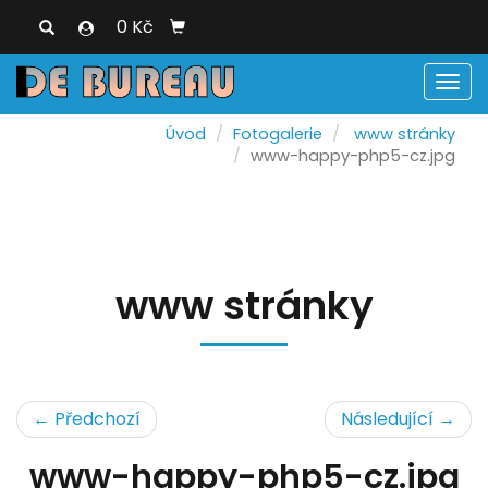
0 Kč
Men
Úvod
Fotogalerie
www stránky
www-happy-php5-cz.jpg
www stránky
← Předchozí
Následující →
www-happy-php5-cz.jpg