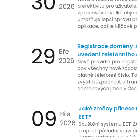
30
2026
ochrany dat uživatelů. Za
a efektivitu pro uživatele
veškeré jejich inovace k
zpracovávat velké objem
a ochranu spotřebitelů, 
umožňuje lepší správu pa
zemí jsou na pozoru a sle
aplikace, což je klíčové
velmi bedlivě. Vedení sp
účetními procesy.
podrobnější informace o
29
Registrace domény 
časové ose zavedení této
Bře
uvedení telefonního 
2026
Nové pravidlo pro regist
aby všechny nové žádosti
platné telefonní číslo. T
zvýšit bezpečnost a tra
doménových jmen v Česk
uvést telefonní číslo se
registrovaných domén, a
09
Jaké změny přinese E
stávající majitele domén p
Bře
EET?
2026
Spuštění systému EET 2.
a oproti původní verzi p