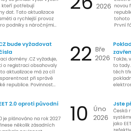
26
tímco Apple tvrdí, že
2026
, kteří potřebují
novou f
ladou důraz na bezpečnost
y dat. Tato aktualizace
republ
regulační orgány různých
měti a rychlejší provoz
tohoto 
dují vývoj celého případu
 pro podniky s náročnými
První f
olečnosti zatím neposkytlo
legisla
 konkrétních záměrech či
do konc
.CZ bude vyžadovat
22
Poklad
 technologie.
umožní
Bře
podnik
čísla
zavřen
2026
technol
raci domény .CZ vyžaduje,
Takže, 
rámci p
 o registraci obsahovaly
to tady.
na prvn
ato aktualizace má za cíl
těch tři
na škol
nsparentnost při správě
pokladn
materiá
é republice. Povinnost
elektro
firmy. 
 týká všech nově
zasekly
systém
 také může ovlivnit
co umí p
konečn
ET 2.0 oproti původní
10
Jste p
ři aktualizaci jejich údajů.
legislat
Úno
2024 za
pokladn
Česká r
do prax
2026
problé
systému
0 je plánováno na rok 2027
nového
jako EE
řinese několik zásadních
dodržo
zefekti