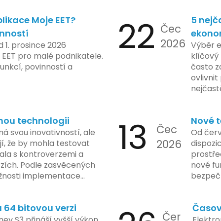
likace Moje EET?
22
5 nejč
Čec
inností
ekono
2026
d 1. prosince 2026
Výběr 
 EET pro malé podnikatele.
klíčový 
unkcí, povinností a
často z
ovlivni
nejčast
vyvarov
nou technologii
13
Nové t
Čec
á svou inovativností, ale
Od červ
2026
í, že by mohla testovat
dispozic
kala s kontroverzemi a
prostře
rzích. Podle zasvěcených
nové fu
žnosti implementace
bezpečn
porušovat určité zákonné
mají mo
ch údajů. Tato technologie
a tím lé
64 bitovou verzi
Časov
 sledování uživatelských
zaveden
Čer
vy ohledně soukromí a
ey S3 přináší vyšší výkon
Elektro