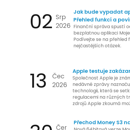
02
Jak bude vypadat ap
Srp
Přehled funkcí a pov
2026
Finanční správa spustí o
bezplatnou aplikaci Moje
Podívejte se na přehled f
nejčastějších otázek.
13
Apple testuje zakáza
Čec
Společnost Apple je znám
2026
nedávné zprávy naznačuj
technologii, která se set
regulacemi na různých t
zdrojů Apple zkoumá mo
funkce, která by mohla 
limity na ochranu osobní
Přechod Money S3 na 
se zaměřuje na pokročilé
Čer
aktivit, což vyvolalo oba
Nová 64bitová verze Mon