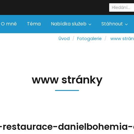
O mně
Téma
Nabídka služeb
Stáhnout
Úvod
Fotogalerie
www strán
www stránky
restaurace-danielbohemia-c