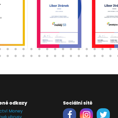
ené odkazy
Sociální sítě
ctví Money
ové ubrusy