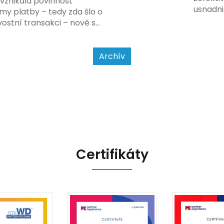
 vznikala povinnost
usnadni
my platby – tedy zda šlo o
Podívej
ostní transakci – nově se
a jak se
jet od povahy
a způsobu interakce se
Archív
Certifikáty