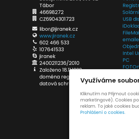
Tábor
Regist
46698272
Solárn
CZ6904301723
USB dis
iDokla
libor@jiranek.cz
FileMa
www.jiranek.cz
email
602 466 533
Objedn
107641533
Intel U
jiranek
PC
2400211236/2010
FOTOma
Založeno 18.11.1992
fotodá
doména registrována 5.6.1998
Využíváme soubor
EET po
datová schránka ei6ae6v
EET se
Kliknutím na Přijmout cook
marketingové). Cookies pou
reklam. To jaké cookies b
Prohlášení o cookies.