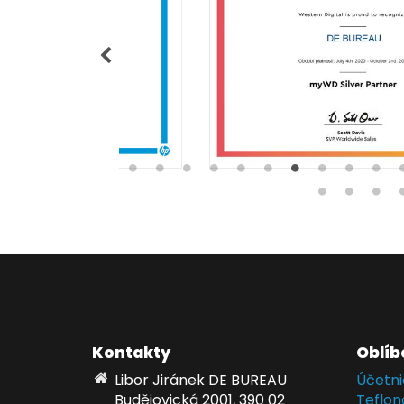
Kontakty
Oblíb
Libor Jiránek DE BUREAU
Účetni
Budějovická 2001, 390 02
Teflon