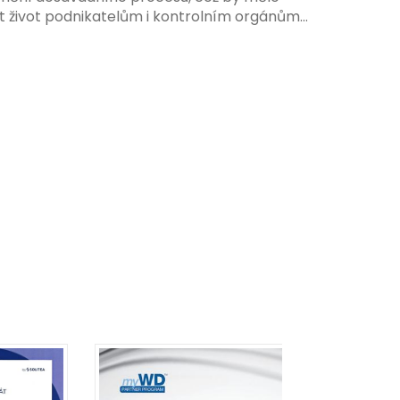
t život podnikatelům i kontrolním orgánům.
me se na hlavní změny, které EET 2.0 přináší,
 na ně můžete připravit.