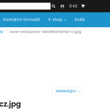
0 Kč
Kontaktní formulář
E-shop
Košík
ky
www-restaurace-danielbohemia-cz.jpg
Následující →
z.jpg