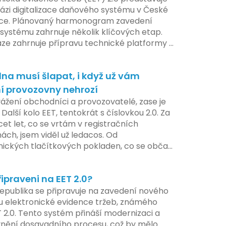
ázi digitalizace daňového systému v České
ice. Plánovaný harmonogram zavedení
systému zahrnuje několik klíčových etap.
áze zahrnuje přípravu technické platformy a
tivních změn, které by měly být předloženy
e tohoto roku. Očekává se, že tato fáze
na musí šlapat, i když už vám
 adaptaci systémů a rozšíření podpory pro
atele, přičemž všechny potřebné
í provozovny nehrozí
ogie by měly být dostupné k testování v
vážení obchodníci a provozovatelé, zase je
ilotního programu. Druhá fáze, plánovaná
 Další kolo EET, tentokrát s číslovkou 2.0. Za
í pololetí následujícího roku, je zaměřena
cet let, co se vrtám v registračních
ení a edukaci uživatelů, včetně přípravy
ách, jsem viděl už ledacos. Od
lů a školení pro zaměstnavatele a účetní
nických tlačítkových pokladen, co se občas
V této fázi dojde také k oficiálnímu spuštění
, až po ty nejmodernější dotykové systémy,
u pro vybrané segmenty podnikání. Třetí a
omalu i kafe uvařit. A jedno vím jistě:
á fáze plánovaná na druhé pololetí roku
řipraveni na EET 2.0?
iva se mění, ale základní pravidlo zůstává –
hrnuje kompletní integraci systému EET 2.0
a musí šlapat jako hodinky. Jinak jsou
epublika se připravuje na zavedení nového
e, s povinností prodejců zapojit se do
my.
 elektronické evidence tržeb, známého
 systému, včetně zvýšeného dohledu nad
T 2.0. Tento systém přináší modernizaci a
váním pravidel.
vnění dosavadního procesu, což by mělo