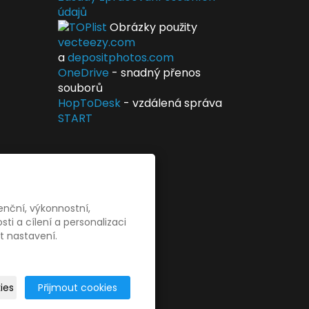
údajů
Obrázky použity
vecteezy.com
a
depositphotos.com
OneDrive
- snadný přenos
souborů
HopToDesk
- vzdálená správa
START
enční, výkonnostní,
i a cílení a personalizaci
t nastavení.
ies
Přijmout cookies