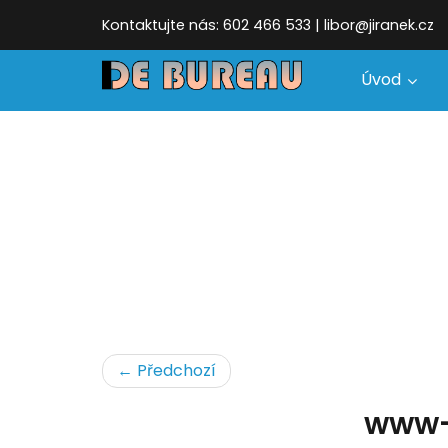
Kontaktujte nás: 602 466 533 | libor@jiranek.cz
Úvod
← Předchozí
www-