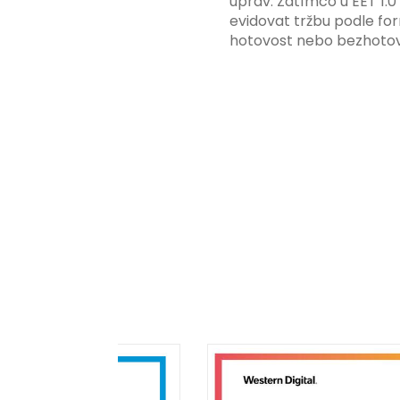
úprav. Zatímco u EET 1.0
evidovat tržbu podle for
hotovost nebo bezhotov
má tato povinnost odví
podnikatelské činnosti 
zákazníkem.