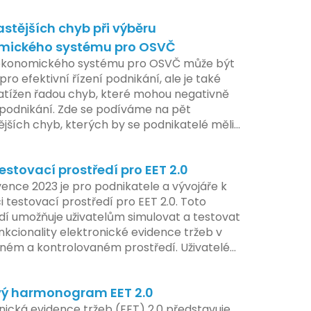
astějších chyb při výběru
mického systému pro OSVČ
ekonomického systému pro OSVČ může být
pro efektivní řízení podnikání, ale je také
atížen řadou chyb, které mohou negativně
t podnikání. Zde se podíváme na pět
ějších chyb, kterých by se podnikatelé měli
at.
estovací prostředí pro EET 2.0
ence 2023 je pro podnikatele a vývojáře k
i testovací prostředí pro EET 2.0. Toto
dí umožňuje uživatelům simulovat a testovat
nkcionality elektronické evidence tržeb v
ém a kontrolovaném prostředí. Uživatelé
žnost předem se seznámit s aktualizacemi,
pe připravit své systémy na oficiální
ý harmonogram EET 2.0
í nového systému.
nická evidence tržeb (EET) 2.0 představuje