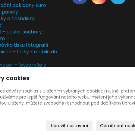
rační pokladny Euro
í panely
ky a flashdisky
d
il - poslat soubory
em
ávka tisku fotografií
nison - fotky z mobilu do
ker - fotografie a
rky
y cookies
kladny
rvis
ies dáváte souhlas s uložením vybraných cookies (nutné, prefer
žíváme pro lepší fungování našeho webu, měření jeho výkonnost
udou uloženy, můžete svobodně rozhodnout pod tlačítkem Upravi
© 2026
Libor Jiránek DE BUREAU
|
Mapa webu
Upravit nastavení
Odmítnout cook