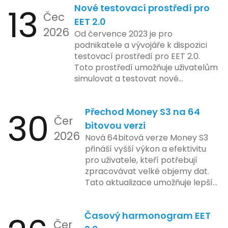
13
Nové testovací prostředí pro
implementace funkce, která by
Čec
mohla porušovat určité zákonné
EET 2.0
2026
limity na ochranu osobních údajů.
Od července 2023 je pro
Tato technologie se zaměřuje na
podnikatele a vývojáře k dispozici
pokročilé sledování uživatelských
testovací prostředí pro EET 2.0.
aktivit, což vyvolalo obavy ohledně
Toto prostředí umožňuje uživatelům
soukromí a ochrany dat uživatelů.
simulovat a testovat nové
Zatímco Apple tvrdí, že veškeré
funkcionality elektronické evidence
jejich inovace kladou důraz na
tržeb v bezpečném a
bezpečnost a ochranu spotřebitelů,
30
Přechod Money S3 na 64
kontrolovaném prostředí. Uživatelé
Čer
regulační orgány různých zemí jsou
mají možnost předem se seznámit s
bitovou verzi
na pozoru a sledují vývoj celého
2026
aktualizacemi, a tím lépe připravit
Nová 64bitová verze Money S3
případu velmi bedlivě. Vedení
své systémy na oficiální zavedení
přináší vyšší výkon a efektivitu
společnosti zatím neposkytlo
nového systému.
pro uživatele, kteří potřebují
podrobnější informace o
zpracovávat velké objemy dat.
konkrétních záměrech či časové
Tato aktualizace umožňuje lepší
ose zavedení této technologie.
správu paměti a rychlejší provoz
aplikace, což je klíčové pro
Časový harmonogram EET
podniky s náročnými účetními
Čer
procesy.