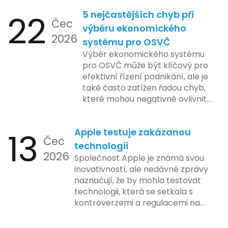
22
5 nejčastějších chyb při
Čec
výběru ekonomického
2026
systému pro OSVČ
Výběr ekonomického systému
pro OSVČ může být klíčový pro
efektivní řízení podnikání, ale je
také často zatížen řadou chyb,
které mohou negativně ovlivnit
podnikání. Zde se podíváme na
pět nejčastějších chyb, kterých
13
Apple testuje zakázanou
by se podnikatelé měli vyvarovat.
Čec
technologii
2026
Společnost Apple je známá svou
inovativností, ale nedávné zprávy
naznačují, že by mohla testovat
technologii, která se setkala s
kontroverzemi a regulacemi na
různých trzích. Podle zasvěcených
zdrojů Apple zkoumá možnosti