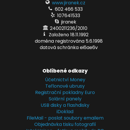
www.jiranek.cz
602 466 533
107641533
jiranek
2400211236/2010
Založeno 18.11.1992
doména registrována 5.6.1998
datová schránka ei6ae6v
Oblíbené odkazy
Účetnictví Money
Teflonové ubrusy
Registrační pokladny Euro
Solární panely
USB disky a flashdisky
iDoklad
FileMail - poslat soubory emailem
Objednávka tisku fotografií