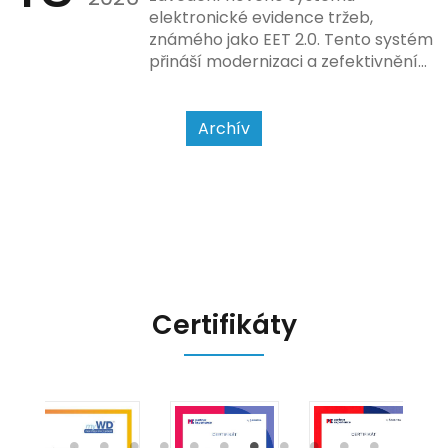
způsobu interakce se
elektronické evidence tržeb,
zákazníkem.
známého jako EET 2.0. Tento systém
přináší modernizaci a zefektivnění
dosavadního procesu, což by mělo
usnadnit život podnikatelům i
kontrolním orgánům. Podívejme se
Archív
na hlavní změny, které EET 2.0
přináší, a jak se na ně můžete
připravit.
Certifikáty