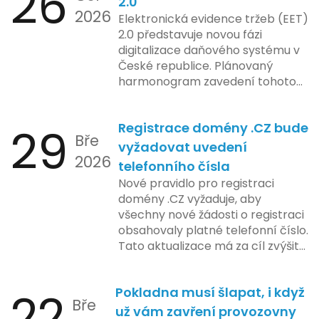
26
2.0
2026
Elektronická evidence tržeb (EET)
2.0 představuje novou fázi
digitalizace daňového systému v
České republice. Plánovaný
harmonogram zavedení tohoto
systému zahrnuje několik
klíčových etap. První fáze
29
Registrace domény .CZ bude
zahrnuje přípravu technické
Bře
platformy a legislativních změn,
vyžadovat uvedení
2026
které by měly být předloženy do
telefonního čísla
konce tohoto roku. Očekává se,
Nové pravidlo pro registraci
že tato fáze umožní adaptaci
domény .CZ vyžaduje, aby
systémů a rozšíření podpory pro
všechny nové žádosti o registraci
podnikatele, přičemž všechny
obsahovaly platné telefonní číslo.
potřebné technologie by měly
Tato aktualizace má za cíl zvýšit
být dostupné k testování v rámci
bezpečnost a transparentnost
pilotního programu. Druhá fáze,
při správě doménových jmen v
plánovaná na první pololetí
22
Pokladna musí šlapat, i když
České republice. Povinnost uvést
následujícího roku, je zaměřena
Bře
telefonní číslo se týká všech
už vám zavření provozovny
na školení a edukaci uživatelů,