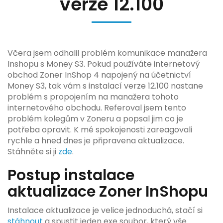
verze 12.100
Včera jsem odhalil problém komunikace manažera
Inshopu s Money S3. Pokud používáte internetový
obchod Zoner InShop 4 napojený na účetnictví
Money S3, tak vám s instalací verze 12.100 nastane
problém s propojením na manažera tohoto
internetového obchodu. Referoval jsem tento
problém kolegům v Zoneru a popsal jim co je
potřeba opravit. K mé spokojenosti zareagovali
rychle a hned dnes je připravena aktualizace.
Stáhněte si ji
zde
.
Postup instalace
aktualizace Zoner InShopu
Instalace aktualizace je velice jednoduchá, stačí si
stáhnout
a spustit jeden exe soubor, který vše