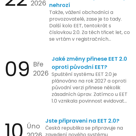
2026
nově registrovaných domén, a
nehrozí
včetně přípravy materiálů a
také může ovlivnit stávající
Takže, vážení obchodníci a
školení pro zaměstnavatele a
majitele domén při aktualizaci
provozovatelé, zase je to tady.
účetní firmy. V této fázi dojde
jejich údajů.
Další kolo EET, tentokrát s
také k oficiálnímu spuštění
číslovkou 2.0. Za těch třicet let, co
systému pro vybrané segmenty
se vrtám v registračních
podnikání. Třetí a konečná fáze
pokladnách, jsem viděl už ledacos.
plánovaná na druhé pololetí roku
Od elektronických tlačítkových
2024 zahrnuje kompletní
09
Jaké změny přinese EET 2.0
pokladen, co se občas zasekly, až
integraci systému EET 2.0 do
Bře
po ty nejmodernější dotykové
praxe, s povinností prodejců
oproti původní EET?
2026
systémy, co umí pomalu i kafe
zapojit se do nového systému,
Spuštění systému EET 2.0 je
uvařit. A jedno vím jistě: legislativa
včetně zvýšeného dohledu nad
plánováno na rok 2027 a oproti
se mění, ale základní pravidlo
dodržováním pravidel.
původní verzi přinese několik
zůstává – pokladna musí šlapat
zásadních úprav. Zatímco u EET
jako hodinky. Jinak jsou problémy.
1.0 vznikala povinnost evidovat
tržbu podle formy platby – tedy
zda šlo o hotovost nebo
10
Jste připraveni na EET 2.0?
bezhotovostní transakci – nově
Úno
se má tato povinnost odvíjet od
Česká republika se připravuje na
2026
povahy podnikatelské činnosti a
zavedení nového systému