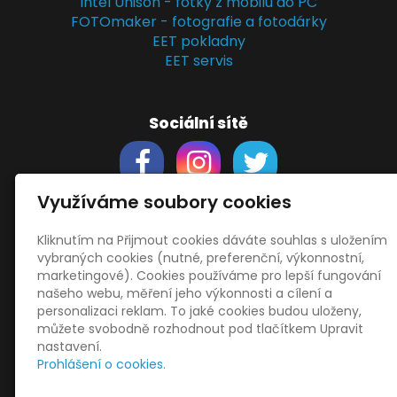
Intel Unison - fotky z mobilu do PC
FOTOmaker - fotografie a fotodárky
EET pokladny
EET servis
Sociální sítě
Využíváme soubory cookies
Kliknutím na Přijmout cookies dáváte souhlas s uložením
Support
vybraných cookies (nutné, preferenční, výkonnostní,
Obchodní podmínky
marketingové). Cookies používáme pro lepší fungování
Zásady zpracování osobních údajů
našeho webu, měření jeho výkonnosti a cílení a
Obrázky použity
vecteezy.com
personalizaci reklam. To jaké cookies budou uloženy,
můžete svobodně rozhodnout pod tlačítkem Upravit
a
depositphotos.com
nastavení.
OneDrive
- snadný přenos souborů
Prohlášení o cookies.
HopToDesk
- vzdálená správa
START