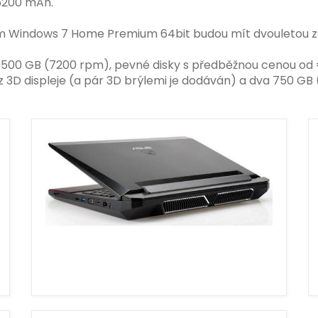
 5200 mAh.
m Windows 7 Home Premium 64bit budou mít dvouletou z
va 500 GB (7200 rpm), pevné disky s předběžnou cenou od
 Hz 3D displeje (a pár 3D brýlemi je dodáván) a dva 750 G