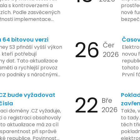
kala s kontroverzemi a
prostře
rzích. Podle zasvěcených
nové fu
žnosti implementace
bezpečn
porušovat určité zákonné
mají mo
ch údajů. Tato technologie
a tím lé
64 bitovou verzi
26
Časov
 sledování uživatelských
zaveden
Čer
vy ohledně soukromí a
ey S3 přináší vyšší výkon
Elektro
tímco Apple tvrdí, že
2026
, kteří potřebují
novou f
ladou důraz na bezpečnost
y dat. Tato aktualizace
republ
regulační orgány různých
měti a rychlejší provoz
tohoto 
dují vývoj celého případu
 pro podniky s náročnými
První f
olečnosti zatím neposkytlo
legisla
 konkrétních záměrech či
do konc
.CZ bude vyžadovat
22
Poklad
 technologie.
umožní
Bře
podnik
čísla
zavřen
2026
technol
raci domény .CZ vyžaduje,
Takže, 
rámci p
 o registraci obsahovaly
to tady.
na prvn
ato aktualizace má za cíl
těch tři
na škol
nsparentnost při správě
pokladn
materiá
é republice. Povinnost
elektro