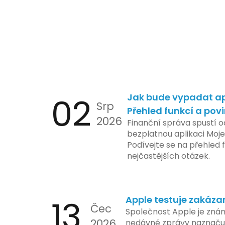
02
Jak bude vypadat ap
Srp
Přehled funkcí a pov
2026
Finanční správa spustí o
bezplatnou aplikaci Moje
Podívejte se na přehled f
nejčastějších otázek.
13
Apple testuje zakáza
Čec
Společnost Apple je znám
2026
nedávné zprávy naznačuj