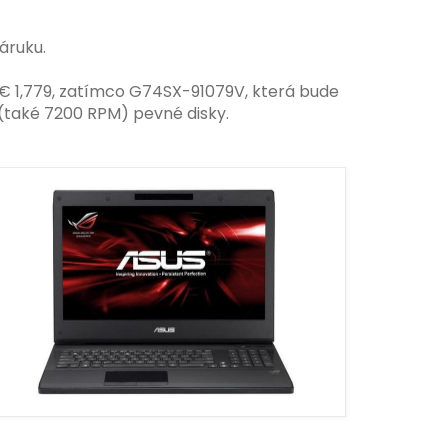
áruku.
 € 1,779, zatímco G74SX-91079V, která bude
B (také 7200 RPM) pevné disky.