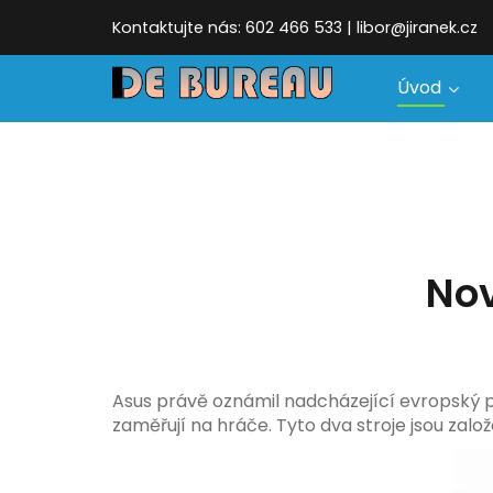
Kontaktujte nás: 602 466 533 | libor@jiranek.cz
Úvod
Nov
Asus právě oznámil nadcházející evropský 
zaměřují na hráče. Tyto dva stroje jsou zal