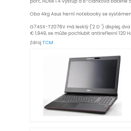
port, HDMI 1.4 výstup a 8-článková baterie
Oba 4kg Asus herní notebooky se systéme
G74SX-TZ078V má lesklý ('2 D ') displej, d
€ 1,949, se může pochlubit antireflexní 120
Zdroj
TCM