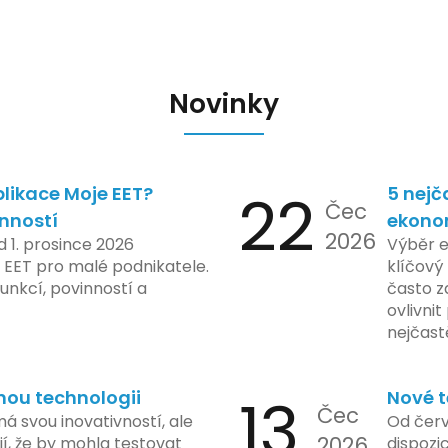
Novinky
likace Moje EET?
22
5 nejč
Čec
inností
ekono
2026
d 1. prosince 2026
Výběr 
 EET pro malé podnikatele.
klíčový 
unkcí, povinností a
často z
ovlivni
nejčast
vyvarov
nou technologii
13
Nové t
Čec
á svou inovativností, ale
Od červ
2026
í, že by mohla testovat
dispozic