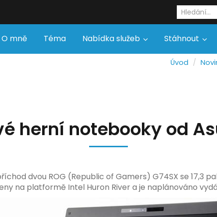
O mně
Téma
Nabídka služeb
Stáhnout
Úvod
Novi
é herní notebooky od A
příchod dvou ROG (Republic of Gamers) G74SX se 17,3 pa
oženy na platformě Intel Huron River a je naplánováno vyd