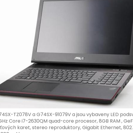
4SX-TZ078V a G74SX-91079V a jsou vybaveny LED podsvíce
,0 GHz Core i7-2630QM quad-core procesor, 8GB RAM , Ge
ch karet, stereo reproduktory, Gigabit Ethernet, 802.11 b