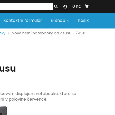
0 Kč
Kontaktní formulář
E-shop
Košík
nky
Nové herní notebooky od Asusu G74SX
susu
lcovým displejem notebooku, které se
ání v polovině července.