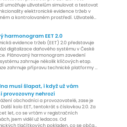
dí umožňuje uživatelům simulovat a testovat
nkcionality elektronické evidence tržeb v
ém a kontrolovaném prostředí. Uživatelé
žnost předem se seznámit s aktualizacemi,
pe připravit své systémy na oficiální
ý harmonogram EET 2.0
í nového systému.
nická evidence tržeb (EET) 2.0 představuje
ázi digitalizace daňového systému v České
ice. Plánovaný harmonogram zavedení
systému zahrnuje několik klíčových etap.
áze zahrnuje přípravu technické platformy a
tivních změn, které by měly být předloženy
e tohoto roku. Očekává se, že tato fáze
na musí šlapat, i když už vám
 adaptaci systémů a rozšíření podpory pro
atele, přičemž všechny potřebné
í provozovny nehrozí
ogie by měly být dostupné k testování v
vážení obchodníci a provozovatelé, zase je
ilotního programu. Druhá fáze, plánovaná
 Další kolo EET, tentokrát s číslovkou 2.0. Za
í pololetí následujícího roku, je zaměřena
cet let, co se vrtám v registračních
ení a edukaci uživatelů, včetně přípravy
ách, jsem viděl už ledacos. Od
lů a školení pro zaměstnavatele a účetní
nických tlačítkových pokladen, co se občas