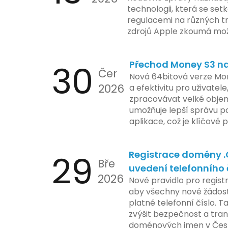
technologii, která se set
regulacemi na různých t
zdrojů Apple zkoumá mo
funkce, která by mohla 
limity na ochranu osobní
30
Přechod Money S3 na 
se zaměřuje na pokročilé
Čer
aktivit, což vyvolalo oba
Nová 64bitová verze Mon
2026
ochrany dat uživatelů. Za
a efektivitu pro uživatele
veškeré jejich inovace k
zpracovávat velké objem
a ochranu spotřebitelů, 
umožňuje lepší správu pa
zemí jsou na pozoru a sle
aplikace, což je klíčové
velmi bedlivě. Vedení sp
účetními procesy.
podrobnější informace o
29
Registrace domény 
časové ose zavedení této
Bře
uvedení telefonního 
2026
Nové pravidlo pro regist
aby všechny nové žádosti
platné telefonní číslo. T
zvýšit bezpečnost a tra
doménových jmen v Česk