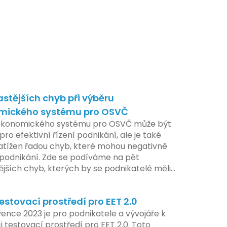
astějších chyb při výběru
mického systému pro OSVČ
ekonomického systému pro OSVČ může být
pro efektivní řízení podnikání, ale je také
atížen řadou chyb, které mohou negativně
t podnikání. Zde se podíváme na pět
ějších chyb, kterých by se podnikatelé měli
at.
estovací prostředí pro EET 2.0
ence 2023 je pro podnikatele a vývojáře k
i testovací prostředí pro EET 2.0. Toto