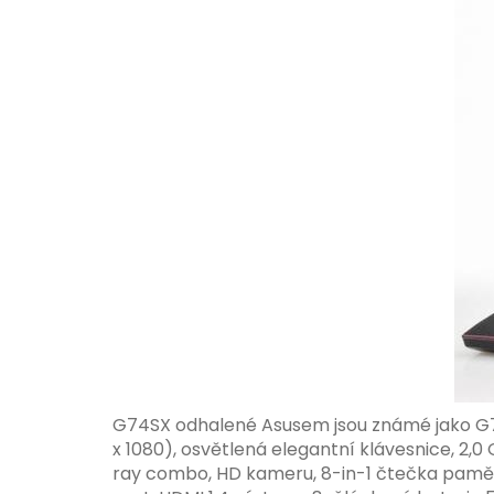
G74SX odhalené Asusem jsou známé jako G7
x 1080), osvětlená elegantní klávesnice, 2
ray combo, HD kameru, 8-in-1 čtečka paměťový