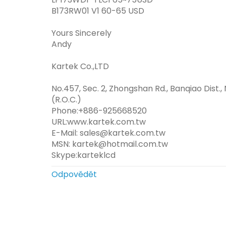
B173RW01 V1 60-65 USD
Yours Sincerely
Andy
Kartek Co.,LTD
No.457, Sec. 2, Zhongshan Rd., Banqiao Dist.,
(R.O.C.)
Phone:+886-925668520
URL:www.kartek.com.tw
E-Mail: sales@kartek.com.tw
MSN: kartek@hotmail.com.tw
Skype:karteklcd
Odpovědět