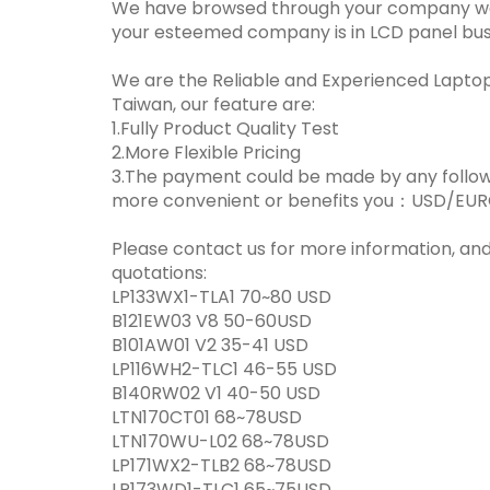
We have browsed through your company we
your esteemed company is in LCD panel bus
We are the Reliable and Experienced Laptop
Taiwan, our feature are:
1.Fully Product Quality Test
2.More Flexible Pricing
3.The payment could be made by any following
more convenient or benefits you：USD/E
Please contact us for more information, and 
quotations:
LP133WX1-TLA1 70~80 USD
B121EW03 V8 50-60USD
B101AW01 V2 35-41 USD
LP116WH2-TLC1 46-55 USD
B140RW02 V1 40-50 USD
LTN170CT01 68~78USD
LTN170WU-L02 68~78USD
LP171WX2-TLB2 68~78USD
LP173WD1-TLC1 65~75USD