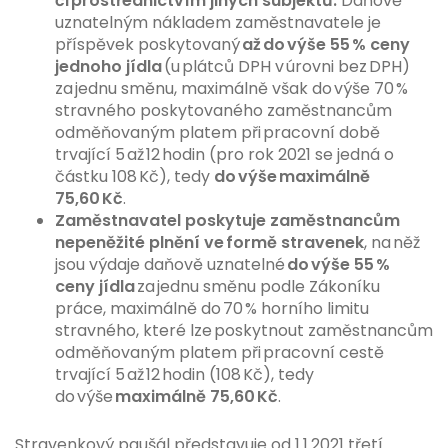
či prostřednictvím jiných subjektů.
Daňově
uznatelným nákladem zaměstnavatele je
příspěvek poskytovaný
až do výše 55 % ceny
jednoho jídla
(u plátců DPH v úrovni bez DPH)
za jednu směnu, maximálně však do výše 70 %
stravného poskytovaného zaměstnancům
odměňovaným platem při pracovní době
trvající 5 až 12 hodin (pro rok 2021 se jedná o
částku 108 Kč), tedy
do výše maximálně
75,60 Kč
.
Zaměstnavatel poskytuje zaměstnancům
nepeněžité plnění ve formě stravenek
, na něž
jsou výdaje daňově uznatelné
do výše 55 %
ceny jídla
za jednu směnu podle Zákoníku
práce, maximálně do 70 % horního limitu
stravného, které lze poskytnout zaměstnancům
odměňovaným platem při pracovní cestě
trvající 5 až 12 hodin (108 Kč), tedy
do výše
maximálně 75,60 Kč
.
Stravenkový paušál představuje od 1.1.2021 třetí