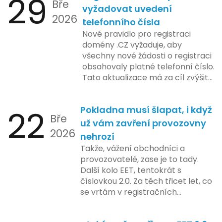
29
Bře
platformy a legislativních změn,
vyžadovat uvedení
2026
které by měly být předloženy do
telefonního čísla
konce tohoto roku. Očekává se,
Nové pravidlo pro registraci
že tato fáze umožní adaptaci
domény .CZ vyžaduje, aby
systémů a rozšíření podpory pro
všechny nové žádosti o registraci
podnikatele, přičemž všechny
obsahovaly platné telefonní číslo.
potřebné technologie by měly
Tato aktualizace má za cíl zvýšit
být dostupné k testování v rámci
bezpečnost a transparentnost
pilotního programu. Druhá fáze,
při správě doménových jmen v
plánovaná na první pololetí
22
Pokladna musí šlapat, i když
České republice. Povinnost uvést
následujícího roku, je zaměřena
Bře
telefonní číslo se týká všech
už vám zavření provozovny
na školení a edukaci uživatelů,
2026
nově registrovaných domén, a
nehrozí
včetně přípravy materiálů a
také může ovlivnit stávající
Takže, vážení obchodníci a
školení pro zaměstnavatele a
majitele domén při aktualizaci
provozovatelé, zase je to tady.
účetní firmy. V této fázi dojde
jejich údajů.
Další kolo EET, tentokrát s
také k oficiálnímu spuštění
číslovkou 2.0. Za těch třicet let, co
systému pro vybrané segmenty
se vrtám v registračních
podnikání. Třetí a konečná fáze
pokladnách, jsem viděl už ledacos.
plánovaná na druhé pololetí roku
Od elektronických tlačítkových
2024 zahrnuje kompletní