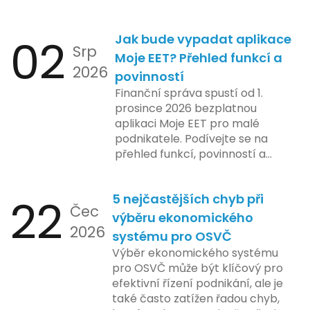
02
Jak bude vypadat aplikace
Srp
Moje EET? Přehled funkcí a
2026
povinností
Finanční správa spustí od 1.
prosince 2026 bezplatnou
aplikaci Moje EET pro malé
podnikatele. Podívejte se na
přehled funkcí, povinností a
nejčastějších otázek.
22
5 nejčastějších chyb při
Čec
výběru ekonomického
2026
systému pro OSVČ
Výběr ekonomického systému
pro OSVČ může být klíčový pro
efektivní řízení podnikání, ale je
také často zatížen řadou chyb,