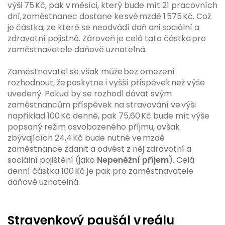
výši 75 Kč, pak v měsíci, který bude mít 21 pracovních
dní, zaměstnanec dostane ke své mzdě 1 575 Kč. Což
je částka, ze které se neodvádí daň ani sociální a
zdravotní pojistné. Zároveň je celá tato částka pro
zaměstnavatele daňově uznatelná.
Zaměstnavatel se však může bez omezení
rozhodnout, že poskytne i vyšší příspěvek než výše
uvedený. Pokud by se rozhodl dávat svým
zaměstnancům příspěvek na stravování ve výši
například 100 Kč denně, pak 75,60 Kč bude mít výše
popsaný režim osvobozeného příjmu, avšak
zbývajících 24,4 Kč bude nutné ve mzdě
zaměstnance zdanit a odvést z něj zdravotní a
sociální pojištění (jako
Nepeněžní příjem
). Celá
denní částka 100 Kč je pak pro zaměstnavatele
daňově uznatelná.
Stravenkový paušál v reálu