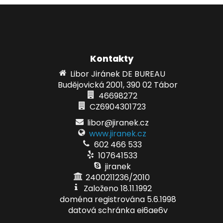
Kontakty
Libor Jiránek DE BUREAU
Budějovická 2001, 390 02 Tábor
46698272
CZ6904301723
libor@jiranek.cz
www.jiranek.cz
602 466 533
107641533
jiranek
2400211236/2010
Založeno 18.11.1992
doména registrována 5.6.1998
datová schránka ei6ae6v