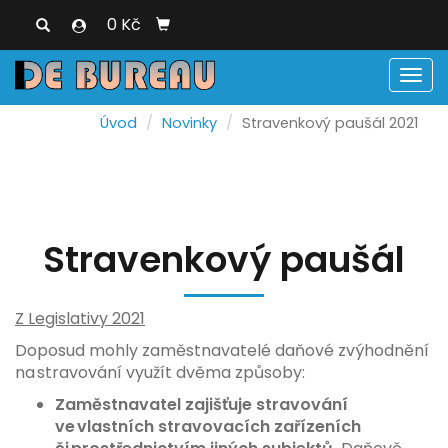
0 Kč
Men
Úvod
Novinky
Stravenkový paušál 2021
Stravenkový paušál
Z Legislativy 2021
Doposud mohly zaměstnavatelé daňové zvýhodnění
na stravování využít dvěma způsoby:
Zaměstnavatel zajišťuje stravování
ve vlastních stravovacích zařízeních