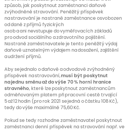
způsob, jak poskytnout zaměstnanci daňově
zvýhodněné stravování. Peněžitý příspěvek
na stravování je na straně zaměstnance osvobozen
od daně z příjmů fyzických
osob a ani nevstupuje do vyměřovacích základů
pro odvod sociálního a zdravotního pojištění.
Na straně zaměstnavatele je tento peněžitý výdaj
daňově uznatelným výdajem na dosažení, zajištění
a udržení příjmů.
Aby se jednalo o daňově a odvodově zvýhodněný
příspěvek na stravování,
musí být poskytnut
na jednu směnu až do výše 70 % horní hranice
stravného
, které lze poskytnout zaměstnancům
odměňovaným platem při pracovní cestě trvající
5 až 12 hodin (pro rok 2021 se jedná o částku 108 Kč),
tedy do výše maximálně 75,60 Kč.
Pokud se tedy rozhodne zaměstnavatel poskytnout
zaměstnanci denní příspěvek na stravování např. ve