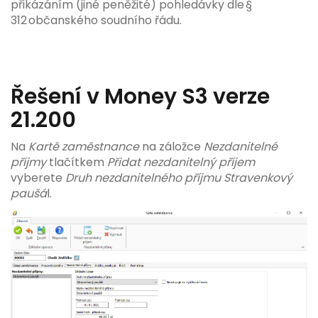
přikázáním (jiné peněžité) pohledávky dle §
312 občanského soudního řádu.
Řešení v Money S3 verze
21.200
Na
Kartě zaměstnance
na záložce
Nezdanitelné
příjmy
tlačítkem
Přidat nezdanitelný příjem
vyberete
Druh nezdanitelného příjmu Stravenkový
paušá
l.