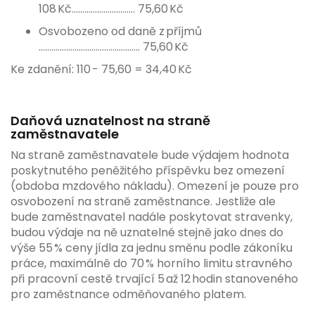
108 Kč………………………… 75,60 Kč
Osvobozeno od daně z příjmů
………………………………………… 75,60 Kč
Ke zdanění: 110 - 75,60 = 34,40 Kč
Daňová uznatelnost na straně
zaměstnavatele
Na straně zaměstnavatele bude výdajem hodnota
poskytnutého peněžitého příspěvku bez omezení
(obdoba mzdového nákladu). Omezení je pouze pro
osvobození na straně zaměstnance. Jestliže ale
bude zaměstnavatel nadále poskytovat stravenky,
budou výdaje na ně uznatelné stejně jako dnes do
výše 55 % ceny jídla za jednu směnu podle zákoníku
práce, maximálně do 70 % horního limitu stravného
při pracovní cestě trvající 5 až 12 hodin stanoveného
pro zaměstnance odměňovaného platem.