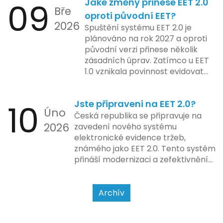
09
Jaké změny přinese EET 2.0
pokladen, co se občas zasekly, až
integraci systému EET 2.0 do
Bře
po ty nejmodernější dotykové
praxe, s povinností prodejců
oproti původní EET?
2026
systémy, co umí pomalu i kafe
zapojit se do nového systému,
Spuštění systému EET 2.0 je
uvařit. A jedno vím jistě: legislativa
včetně zvýšeného dohledu nad
plánováno na rok 2027 a oproti
se mění, ale základní pravidlo
dodržováním pravidel.
původní verzi přinese několik
zůstává – pokladna musí šlapat
zásadních úprav. Zatímco u EET
jako hodinky. Jinak jsou problémy.
1.0 vznikala povinnost evidovat
tržbu podle formy platby – tedy
zda šlo o hotovost nebo
10
Jste připraveni na EET 2.0?
bezhotovostní transakci – nově
Úno
se má tato povinnost odvíjet od
Česká republika se připravuje na
2026
povahy podnikatelské činnosti a
zavedení nového systému
způsobu interakce se
elektronické evidence tržeb,
zákazníkem.
známého jako EET 2.0. Tento systém
přináší modernizaci a zefektivnění
dosavadního procesu, což by mělo
usnadnit život podnikatelům i
kontrolním orgánům. Podívejme se
Archív
na hlavní změny, které EET 2.0
přináší, a jak se na ně můžete