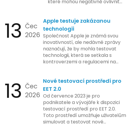
které mohou negativně ovlivnit
podnikání. Zde se podíváme na
pět nejčastějších chyb, kterých
13
Apple testuje zakázanou
by se podnikatelé měli vyvarovat.
Čec
technologii
2026
Společnost Apple je známá svou
inovativností, ale nedávné zprávy
naznačují, že by mohla testovat
technologii, která se setkala s
kontroverzemi a regulacemi na
různých trzích. Podle zasvěcených
zdrojů Apple zkoumá možnosti
13
Nové testovací prostředí pro
implementace funkce, která by
Čec
mohla porušovat určité zákonné
EET 2.0
2026
limity na ochranu osobních údajů.
Od července 2023 je pro
Tato technologie se zaměřuje na
podnikatele a vývojáře k dispozici
pokročilé sledování uživatelských
testovací prostředí pro EET 2.0.
aktivit, což vyvolalo obavy ohledně
Toto prostředí umožňuje uživatelům
soukromí a ochrany dat uživatelů.
simulovat a testovat nové
Zatímco Apple tvrdí, že veškeré
funkcionality elektronické evidence