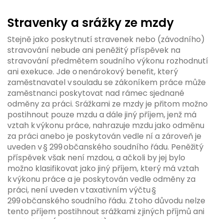
Stravenky a srážky ze mzdy
Stejně jako poskytnutí stravenek nebo (závodního)
stravování nebude ani peněžitý příspěvek na
stravování předmětem soudního výkonu rozhodnutí
ani exekuce. Jde o nenárokový benefit, který
zaměstnavatel v souladu se zákoníkem práce může
zaměstnanci poskytovat nad rámec sjednané
odměny za práci. Srážkami ze mzdy je přitom možno
postihnout pouze mzdu a dále jiný příjem, jenž má
vztah k výkonu práce, nahrazuje mzdu jako odměnu
za práci anebo je poskytován vedle ní a zároveň je
uveden v § 299 občanského soudního řádu. Peněžitý
příspěvek však není mzdou, a ačkoli by jej bylo
možno klasifikovat jako jiný příjem, který má vztah
k výkonu práce a je poskytován vedle odměny za
práci, není uveden v taxativním výčtu §
299 občanského soudního řádu. Z toho důvodu nelze
tento příjem postihnout srážkami z jiných příjmů ani