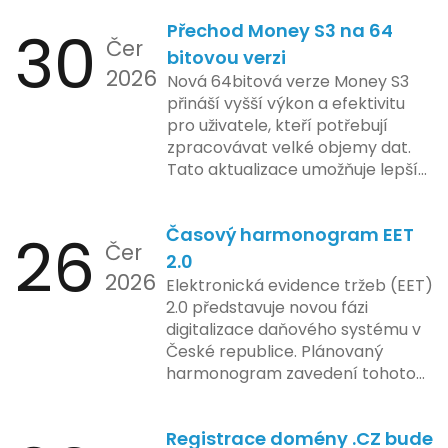
jejich inovace kladou důraz na
tržeb v bezpečném a
bezpečnost a ochranu spotřebitelů,
30
Přechod Money S3 na 64
kontrolovaném prostředí. Uživatelé
Čer
regulační orgány různých zemí jsou
mají možnost předem se seznámit s
bitovou verzi
na pozoru a sledují vývoj celého
2026
aktualizacemi, a tím lépe připravit
Nová 64bitová verze Money S3
případu velmi bedlivě. Vedení
své systémy na oficiální zavedení
přináší vyšší výkon a efektivitu
společnosti zatím neposkytlo
nového systému.
pro uživatele, kteří potřebují
podrobnější informace o
zpracovávat velké objemy dat.
konkrétních záměrech či časové
Tato aktualizace umožňuje lepší
ose zavedení této technologie.
správu paměti a rychlejší provoz
aplikace, což je klíčové pro
26
Časový harmonogram EET
podniky s náročnými účetními
Čer
procesy.
2.0
2026
Elektronická evidence tržeb (EET)
2.0 představuje novou fázi
digitalizace daňového systému v
České republice. Plánovaný
harmonogram zavedení tohoto
systému zahrnuje několik
klíčových etap. První fáze
Registrace domény .CZ bude
zahrnuje přípravu technické