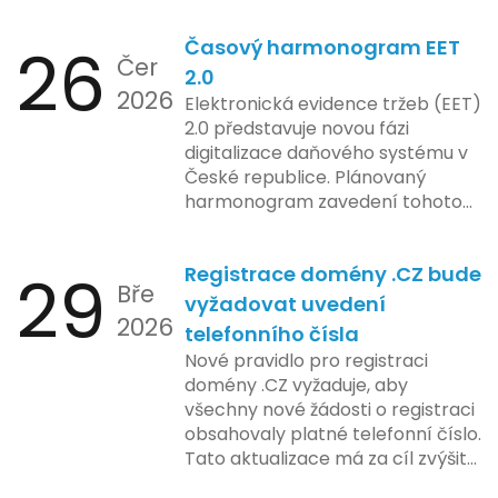
aplikace, což je klíčové pro
26
Časový harmonogram EET
podniky s náročnými účetními
Čer
procesy.
2.0
2026
Elektronická evidence tržeb (EET)
2.0 představuje novou fázi
digitalizace daňového systému v
České republice. Plánovaný
harmonogram zavedení tohoto
systému zahrnuje několik
klíčových etap. První fáze
29
Registrace domény .CZ bude
zahrnuje přípravu technické
Bře
platformy a legislativních změn,
vyžadovat uvedení
2026
které by měly být předloženy do
telefonního čísla
konce tohoto roku. Očekává se,
Nové pravidlo pro registraci
že tato fáze umožní adaptaci
domény .CZ vyžaduje, aby
systémů a rozšíření podpory pro
všechny nové žádosti o registraci
podnikatele, přičemž všechny
obsahovaly platné telefonní číslo.
potřebné technologie by měly
Tato aktualizace má za cíl zvýšit
být dostupné k testování v rámci
bezpečnost a transparentnost
pilotního programu. Druhá fáze,