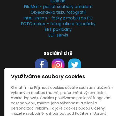
iDoklad
FileMail - poslat soubory emailem
Objednávka tisku fotografií
Intel Unison - fotky z mobilu do PC
FOTOmaker - fotografie a fotodárky
EET pokladny
EET servis
Sociální sítě
Využíváme soubory cookies
Kliknutím na Přijmout cookies dáváte souhlas s uložením
Support
vybraných cookies (nutné, preferenční, výkonnostní,
Obchodní podmínky
marketingové). Cookies používáme pro lepší fungování
Zásady zpracování osobních údajů
našeho webu, měření jeho výkonnosti a cílení a
Obrázky použity
vecteezy.com
personalizaci reklam. To jaké cookies budou uloženy,
můžete svobodně rozhodnout pod tlačítkem Upravit
a
depositphotos.com