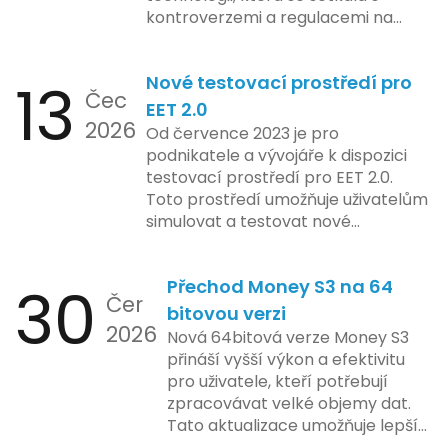
kontroverzemi a regulacemi na
různých trzích. Podle zasvěcených
zdrojů Apple zkoumá možnosti
13
Nové testovací prostředí pro
implementace funkce, která by
Čec
mohla porušovat určité zákonné
EET 2.0
2026
limity na ochranu osobních údajů.
Od července 2023 je pro
Tato technologie se zaměřuje na
podnikatele a vývojáře k dispozici
pokročilé sledování uživatelských
testovací prostředí pro EET 2.0.
aktivit, což vyvolalo obavy ohledně
Toto prostředí umožňuje uživatelům
soukromí a ochrany dat uživatelů.
simulovat a testovat nové
Zatímco Apple tvrdí, že veškeré
funkcionality elektronické evidence
jejich inovace kladou důraz na
tržeb v bezpečném a
bezpečnost a ochranu spotřebitelů,
30
Přechod Money S3 na 64
kontrolovaném prostředí. Uživatelé
Čer
regulační orgány různých zemí jsou
mají možnost předem se seznámit s
bitovou verzi
na pozoru a sledují vývoj celého
2026
aktualizacemi, a tím lépe připravit
Nová 64bitová verze Money S3
případu velmi bedlivě. Vedení
své systémy na oficiální zavedení
přináší vyšší výkon a efektivitu
společnosti zatím neposkytlo
nového systému.
pro uživatele, kteří potřebují
podrobnější informace o
zpracovávat velké objemy dat.
konkrétních záměrech či časové
Tato aktualizace umožňuje lepší
ose zavedení této technologie.
správu paměti a rychlejší provoz