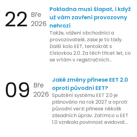
při správě doménových jmen v
plánovaná na první pololetí
22
Pokladna musí šlapat, i když
České republice. Povinnost uvést
následujícího roku, je zaměřena
Bře
telefonní číslo se týká všech
už vám zavření provozovny
na školení a edukaci uživatelů,
2026
nově registrovaných domén, a
nehrozí
včetně přípravy materiálů a
také může ovlivnit stávající
Takže, vážení obchodníci a
školení pro zaměstnavatele a
majitele domén při aktualizaci
provozovatelé, zase je to tady.
účetní firmy. V této fázi dojde
jejich údajů.
Další kolo EET, tentokrát s
také k oficiálnímu spuštění
číslovkou 2.0. Za těch třicet let, co
systému pro vybrané segmenty
se vrtám v registračních
podnikání. Třetí a konečná fáze
pokladnách, jsem viděl už ledacos.
plánovaná na druhé pololetí roku
Od elektronických tlačítkových
2024 zahrnuje kompletní
09
Jaké změny přinese EET 2.0
pokladen, co se občas zasekly, až
integraci systému EET 2.0 do
Bře
po ty nejmodernější dotykové
praxe, s povinností prodejců
oproti původní EET?
2026
systémy, co umí pomalu i kafe
zapojit se do nového systému,
Spuštění systému EET 2.0 je
uvařit. A jedno vím jistě: legislativa
včetně zvýšeného dohledu nad
plánováno na rok 2027 a oproti
se mění, ale základní pravidlo
dodržováním pravidel.
původní verzi přinese několik
zůstává – pokladna musí šlapat
zásadních úprav. Zatímco u EET
jako hodinky. Jinak jsou problémy.
1.0 vznikala povinnost evidovat
tržbu podle formy platby – tedy
zda šlo o hotovost nebo