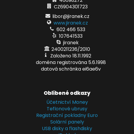
46698272
CZ6904301723
libor@jiranek.cz
www.jiranek.cz
602 466 533
107641533
jiranek
2400211236/2010
Založeno 18.11.1992
doména registrována 5.6.1998
datová schránka ei6ae6v
Oblíbené odkazy
Účetnictví Money
Teflonové ubrusy
Registrační pokladny Euro
Solární panely
USB disky a flashdisky