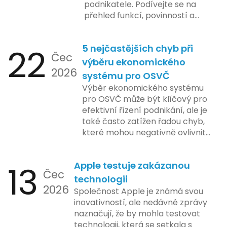
podnikatele. Podívejte se na
přehled funkcí, povinností a
nejčastějších otázek.
22
5 nejčastějších chyb při
Čec
výběru ekonomického
2026
systému pro OSVČ
Výběr ekonomického systému
pro OSVČ může být klíčový pro
efektivní řízení podnikání, ale je
také často zatížen řadou chyb,
které mohou negativně ovlivnit
podnikání. Zde se podíváme na
pět nejčastějších chyb, kterých
13
Apple testuje zakázanou
by se podnikatelé měli vyvarovat.
Čec
technologii
2026
Společnost Apple je známá svou
inovativností, ale nedávné zprávy
naznačují, že by mohla testovat
technologii, která se setkala s