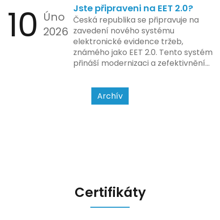
10
Jste připraveni na EET 2.0?
bezhotovostní transakci – nově
Úno
se má tato povinnost odvíjet od
Česká republika se připravuje na
2026
povahy podnikatelské činnosti a
zavedení nového systému
způsobu interakce se
elektronické evidence tržeb,
zákazníkem.
známého jako EET 2.0. Tento systém
přináší modernizaci a zefektivnění
dosavadního procesu, což by mělo
usnadnit život podnikatelům i
kontrolním orgánům. Podívejme se
Archív
na hlavní změny, které EET 2.0
přináší, a jak se na ně můžete
připravit.
Certifikáty