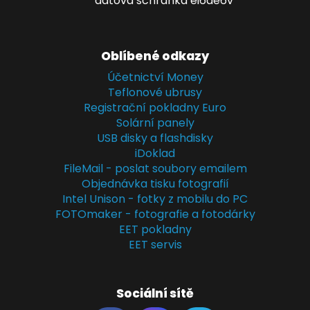
datová schránka ei6ae6v
Oblíbené odkazy
Účetnictví Money
Teflonové ubrusy
Registrační pokladny Euro
Solární panely
USB disky a flashdisky
iDoklad
FileMail - poslat soubory emailem
Objednávka tisku fotografií
Intel Unison - fotky z mobilu do PC
FOTOmaker - fotografie a fotodárky
EET pokladny
EET servis
Sociální sítě