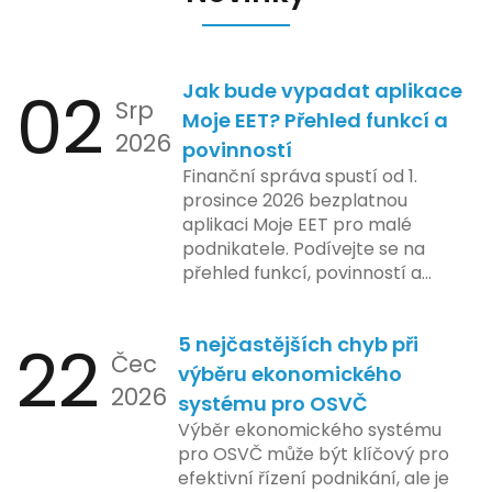
02
Jak bude vypadat aplikace
Srp
Moje EET? Přehled funkcí a
2026
povinností
Finanční správa spustí od 1.
prosince 2026 bezplatnou
aplikaci Moje EET pro malé
podnikatele. Podívejte se na
přehled funkcí, povinností a
nejčastějších otázek.
22
5 nejčastějších chyb při
Čec
výběru ekonomického
2026
systému pro OSVČ
Výběr ekonomického systému
pro OSVČ může být klíčový pro
efektivní řízení podnikání, ale je