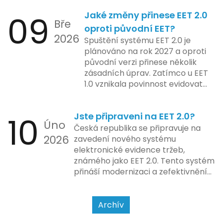
Od elektronických tlačítkových
2024 zahrnuje kompletní
09
Jaké změny přinese EET 2.0
pokladen, co se občas zasekly, až
integraci systému EET 2.0 do
Bře
po ty nejmodernější dotykové
praxe, s povinností prodejců
oproti původní EET?
2026
systémy, co umí pomalu i kafe
zapojit se do nového systému,
Spuštění systému EET 2.0 je
uvařit. A jedno vím jistě: legislativa
včetně zvýšeného dohledu nad
plánováno na rok 2027 a oproti
se mění, ale základní pravidlo
dodržováním pravidel.
původní verzi přinese několik
zůstává – pokladna musí šlapat
zásadních úprav. Zatímco u EET
jako hodinky. Jinak jsou problémy.
1.0 vznikala povinnost evidovat
tržbu podle formy platby – tedy
zda šlo o hotovost nebo
10
Jste připraveni na EET 2.0?
bezhotovostní transakci – nově
Úno
se má tato povinnost odvíjet od
Česká republika se připravuje na
2026
povahy podnikatelské činnosti a
zavedení nového systému
způsobu interakce se
elektronické evidence tržeb,
zákazníkem.
známého jako EET 2.0. Tento systém
přináší modernizaci a zefektivnění
dosavadního procesu, což by mělo
usnadnit život podnikatelům i
kontrolním orgánům. Podívejme se
Archív
na hlavní změny, které EET 2.0