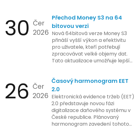
Zatímco Apple tvrdí, že veškeré
funkcionality elektronické evidence
jejich inovace kladou důraz na
tržeb v bezpečném a
bezpečnost a ochranu spotřebitelů,
30
Přechod Money S3 na 64
kontrolovaném prostředí. Uživatelé
Čer
regulační orgány různých zemí jsou
mají možnost předem se seznámit s
bitovou verzi
na pozoru a sledují vývoj celého
2026
aktualizacemi, a tím lépe připravit
Nová 64bitová verze Money S3
případu velmi bedlivě. Vedení
své systémy na oficiální zavedení
přináší vyšší výkon a efektivitu
společnosti zatím neposkytlo
nového systému.
pro uživatele, kteří potřebují
podrobnější informace o
zpracovávat velké objemy dat.
konkrétních záměrech či časové
Tato aktualizace umožňuje lepší
ose zavedení této technologie.
správu paměti a rychlejší provoz
aplikace, což je klíčové pro
26
Časový harmonogram EET
podniky s náročnými účetními
Čer
procesy.
2.0
2026
Elektronická evidence tržeb (EET)
2.0 představuje novou fázi
digitalizace daňového systému v
České republice. Plánovaný
harmonogram zavedení tohoto
systému zahrnuje několik
klíčových etap. První fáze