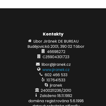
Kontakty
Libor Jiránek DE BUREAU
Budějovická 2001, 390 02 Tábor
46698272
CZ6904301723
libor@jiranek.cz
www.jiranek.cz
602 466 533
107641533
jiranek
2400211236/2010
Založeno 18.11.1992
doména registrována 5.6.1998