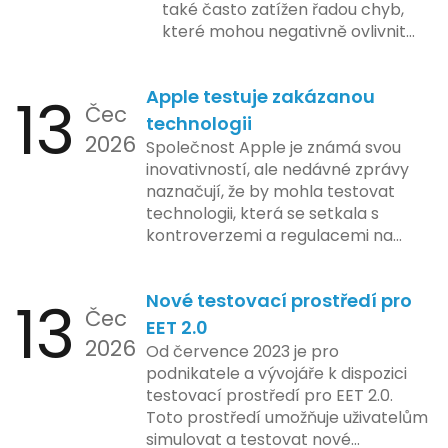
také často zatížen řadou chyb,
které mohou negativně ovlivnit
podnikání. Zde se podíváme na
pět nejčastějších chyb, kterých
13
Apple testuje zakázanou
by se podnikatelé měli vyvarovat.
Čec
technologii
2026
Společnost Apple je známá svou
inovativností, ale nedávné zprávy
naznačují, že by mohla testovat
technologii, která se setkala s
kontroverzemi a regulacemi na
různých trzích. Podle zasvěcených
zdrojů Apple zkoumá možnosti
13
Nové testovací prostředí pro
implementace funkce, která by
Čec
mohla porušovat určité zákonné
EET 2.0
2026
limity na ochranu osobních údajů.
Od července 2023 je pro
Tato technologie se zaměřuje na
podnikatele a vývojáře k dispozici
pokročilé sledování uživatelských
testovací prostředí pro EET 2.0.
aktivit, což vyvolalo obavy ohledně
Toto prostředí umožňuje uživatelům
soukromí a ochrany dat uživatelů.
simulovat a testovat nové