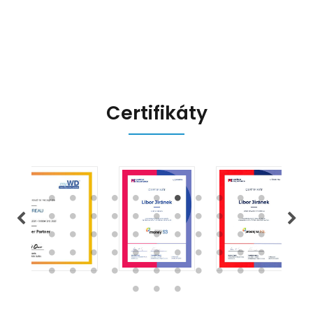
přináší, a jak se na ně můžete
připravit.
Certifikáty