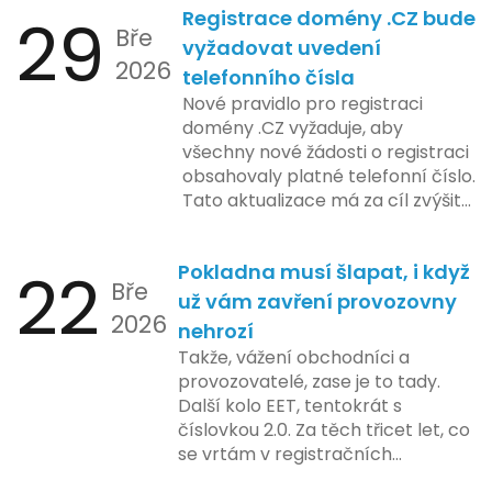
29
Registrace domény .CZ bude
zahrnuje přípravu technické
Bře
platformy a legislativních změn,
vyžadovat uvedení
2026
které by měly být předloženy do
telefonního čísla
konce tohoto roku. Očekává se,
Nové pravidlo pro registraci
že tato fáze umožní adaptaci
domény .CZ vyžaduje, aby
systémů a rozšíření podpory pro
všechny nové žádosti o registraci
podnikatele, přičemž všechny
obsahovaly platné telefonní číslo.
potřebné technologie by měly
Tato aktualizace má za cíl zvýšit
být dostupné k testování v rámci
bezpečnost a transparentnost
pilotního programu. Druhá fáze,
při správě doménových jmen v
plánovaná na první pololetí
22
Pokladna musí šlapat, i když
České republice. Povinnost uvést
následujícího roku, je zaměřena
Bře
telefonní číslo se týká všech
už vám zavření provozovny
na školení a edukaci uživatelů,
2026
nově registrovaných domén, a
nehrozí
včetně přípravy materiálů a
také může ovlivnit stávající
Takže, vážení obchodníci a
školení pro zaměstnavatele a
majitele domén při aktualizaci
provozovatelé, zase je to tady.
účetní firmy. V této fázi dojde
jejich údajů.
Další kolo EET, tentokrát s
také k oficiálnímu spuštění
číslovkou 2.0. Za těch třicet let, co
systému pro vybrané segmenty
se vrtám v registračních
podnikání. Třetí a konečná fáze
pokladnách, jsem viděl už ledacos.
plánovaná na druhé pololetí roku