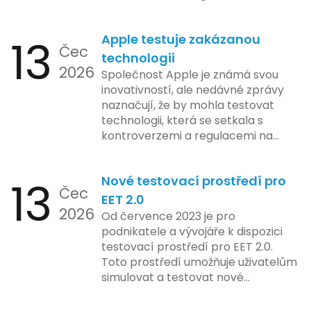
podnikání. Zde se podíváme na
pět nejčastějších chyb, kterých
13
Apple testuje zakázanou
by se podnikatelé měli vyvarovat.
Čec
technologii
2026
Společnost Apple je známá svou
inovativností, ale nedávné zprávy
naznačují, že by mohla testovat
technologii, která se setkala s
kontroverzemi a regulacemi na
různých trzích. Podle zasvěcených
zdrojů Apple zkoumá možnosti
13
Nové testovací prostředí pro
implementace funkce, která by
Čec
mohla porušovat určité zákonné
EET 2.0
2026
limity na ochranu osobních údajů.
Od července 2023 je pro
Tato technologie se zaměřuje na
podnikatele a vývojáře k dispozici
pokročilé sledování uživatelských
testovací prostředí pro EET 2.0.
aktivit, což vyvolalo obavy ohledně
Toto prostředí umožňuje uživatelům
soukromí a ochrany dat uživatelů.
simulovat a testovat nové
Zatímco Apple tvrdí, že veškeré
funkcionality elektronické evidence
jejich inovace kladou důraz na
tržeb v bezpečném a