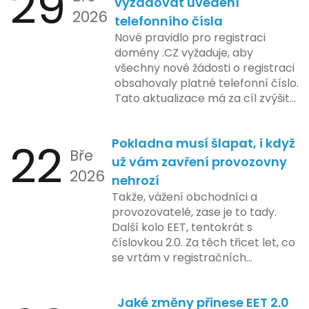
29
vyžadovat uvedení
2026
které by měly být předloženy do
telefonního čísla
konce tohoto roku. Očekává se,
Nové pravidlo pro registraci
že tato fáze umožní adaptaci
domény .CZ vyžaduje, aby
systémů a rozšíření podpory pro
všechny nové žádosti o registraci
podnikatele, přičemž všechny
obsahovaly platné telefonní číslo.
potřebné technologie by měly
Tato aktualizace má za cíl zvýšit
být dostupné k testování v rámci
bezpečnost a transparentnost
pilotního programu. Druhá fáze,
při správě doménových jmen v
plánovaná na první pololetí
22
Pokladna musí šlapat, i když
České republice. Povinnost uvést
následujícího roku, je zaměřena
Bře
telefonní číslo se týká všech
už vám zavření provozovny
na školení a edukaci uživatelů,
2026
nově registrovaných domén, a
nehrozí
včetně přípravy materiálů a
také může ovlivnit stávající
Takže, vážení obchodníci a
školení pro zaměstnavatele a
majitele domén při aktualizaci
provozovatelé, zase je to tady.
účetní firmy. V této fázi dojde
jejich údajů.
Další kolo EET, tentokrát s
také k oficiálnímu spuštění
číslovkou 2.0. Za těch třicet let, co
systému pro vybrané segmenty
se vrtám v registračních
podnikání. Třetí a konečná fáze
pokladnách, jsem viděl už ledacos.
plánovaná na druhé pololetí roku
Od elektronických tlačítkových
2024 zahrnuje kompletní
Jaké změny přinese EET 2.0
pokladen, co se občas zasekly, až
integraci systému EET 2.0 do