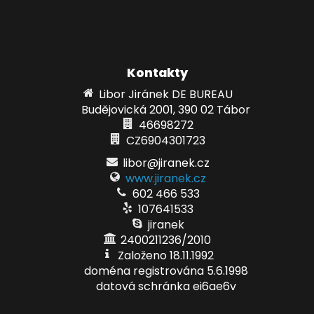
Kontakty
Libor Jiránek DE BUREAU
Budějovická 2001, 390 02 Tábor
46698272
CZ6904301723
libor@jiranek.cz
www.jiranek.cz
602 466 533
107641533
jiranek
2400211236/2010
Založeno 18.11.1992
doména registrována 5.6.1998
datová schránka ei6ae6v