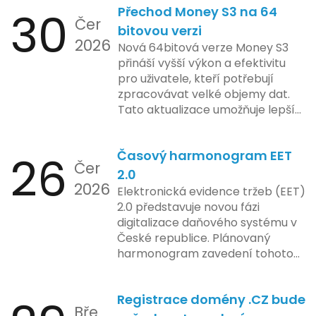
bezpečnost a ochranu spotřebitelů,
30
Přechod Money S3 na 64
kontrolovaném prostředí. Uživatelé
Čer
regulační orgány různých zemí jsou
mají možnost předem se seznámit s
bitovou verzi
na pozoru a sledují vývoj celého
2026
aktualizacemi, a tím lépe připravit
Nová 64bitová verze Money S3
případu velmi bedlivě. Vedení
své systémy na oficiální zavedení
přináší vyšší výkon a efektivitu
společnosti zatím neposkytlo
nového systému.
pro uživatele, kteří potřebují
podrobnější informace o
zpracovávat velké objemy dat.
konkrétních záměrech či časové
Tato aktualizace umožňuje lepší
ose zavedení této technologie.
správu paměti a rychlejší provoz
aplikace, což je klíčové pro
26
Časový harmonogram EET
podniky s náročnými účetními
Čer
procesy.
2.0
2026
Elektronická evidence tržeb (EET)
2.0 představuje novou fázi
digitalizace daňového systému v
České republice. Plánovaný
harmonogram zavedení tohoto
systému zahrnuje několik
klíčových etap. První fáze
Registrace domény .CZ bude
zahrnuje přípravu technické
Bře
platformy a legislativních změn,