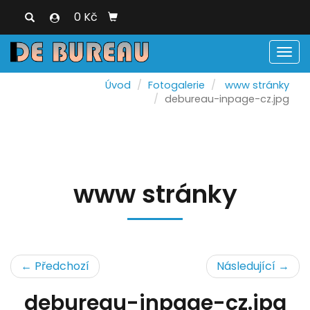
0 Kč
Men
Úvod
Fotogalerie
www stránky
debureau-inpage-cz.jpg
www stránky
← Předchozí
Následující →
debureau-inpage-cz.jpg