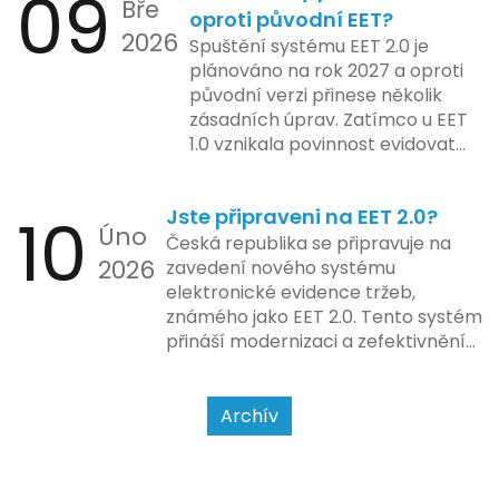
09
Bře
po ty nejmodernější dotykové
praxe, s povinností prodejců
oproti původní EET?
2026
systémy, co umí pomalu i kafe
zapojit se do nového systému,
Spuštění systému EET 2.0 je
uvařit. A jedno vím jistě: legislativa
včetně zvýšeného dohledu nad
plánováno na rok 2027 a oproti
se mění, ale základní pravidlo
dodržováním pravidel.
původní verzi přinese několik
zůstává – pokladna musí šlapat
zásadních úprav. Zatímco u EET
jako hodinky. Jinak jsou problémy.
1.0 vznikala povinnost evidovat
tržbu podle formy platby – tedy
zda šlo o hotovost nebo
10
Jste připraveni na EET 2.0?
bezhotovostní transakci – nově
Úno
se má tato povinnost odvíjet od
Česká republika se připravuje na
2026
povahy podnikatelské činnosti a
zavedení nového systému
způsobu interakce se
elektronické evidence tržeb,
zákazníkem.
známého jako EET 2.0. Tento systém
přináší modernizaci a zefektivnění
dosavadního procesu, což by mělo
usnadnit život podnikatelům i
kontrolním orgánům. Podívejme se
Archív
na hlavní změny, které EET 2.0
přináší, a jak se na ně můžete
připravit.