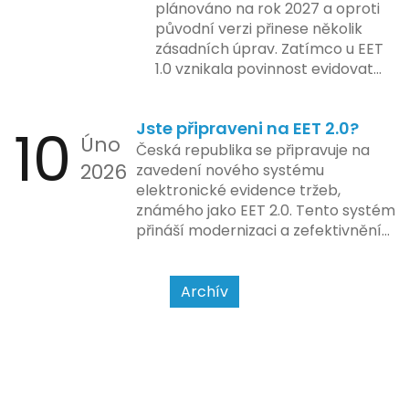
uvařit. A jedno vím jistě: legislativa
včetně zvýšeného dohledu nad
plánováno na rok 2027 a oproti
se mění, ale základní pravidlo
dodržováním pravidel.
původní verzi přinese několik
zůstává – pokladna musí šlapat
zásadních úprav. Zatímco u EET
jako hodinky. Jinak jsou problémy.
1.0 vznikala povinnost evidovat
tržbu podle formy platby – tedy
zda šlo o hotovost nebo
10
Jste připraveni na EET 2.0?
bezhotovostní transakci – nově
Úno
se má tato povinnost odvíjet od
Česká republika se připravuje na
2026
povahy podnikatelské činnosti a
zavedení nového systému
způsobu interakce se
elektronické evidence tržeb,
zákazníkem.
známého jako EET 2.0. Tento systém
přináší modernizaci a zefektivnění
dosavadního procesu, což by mělo
usnadnit život podnikatelům i
kontrolním orgánům. Podívejme se
Archív
na hlavní změny, které EET 2.0
přináší, a jak se na ně můžete
připravit.