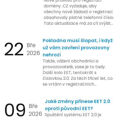
Nové pravidlo pro registraci
že tato fáze umožní adaptaci
domény .CZ vyžaduje, aby
systémů a rozšíření podpory pro
všechny nové žádosti o registraci
podnikatele, přičemž všechny
obsahovaly platné telefonní číslo.
potřebné technologie by měly
Tato aktualizace má za cíl zvýšit
být dostupné k testování v rámci
bezpečnost a transparentnost
pilotního programu. Druhá fáze,
při správě doménových jmen v
plánovaná na první pololetí
22
Pokladna musí šlapat, i když
České republice. Povinnost uvést
následujícího roku, je zaměřena
Bře
telefonní číslo se týká všech
už vám zavření provozovny
na školení a edukaci uživatelů,
2026
nově registrovaných domén, a
nehrozí
včetně přípravy materiálů a
také může ovlivnit stávající
Takže, vážení obchodníci a
školení pro zaměstnavatele a
majitele domén při aktualizaci
provozovatelé, zase je to tady.
účetní firmy. V této fázi dojde
jejich údajů.
Další kolo EET, tentokrát s
také k oficiálnímu spuštění
číslovkou 2.0. Za těch třicet let, co
systému pro vybrané segmenty
se vrtám v registračních
podnikání. Třetí a konečná fáze
pokladnách, jsem viděl už ledacos.
plánovaná na druhé pololetí roku
Od elektronických tlačítkových
2024 zahrnuje kompletní
09
Jaké změny přinese EET 2.0
pokladen, co se občas zasekly, až
integraci systému EET 2.0 do
Bře
po ty nejmodernější dotykové
praxe, s povinností prodejců
oproti původní EET?
2026
systémy, co umí pomalu i kafe
zapojit se do nového systému,
Spuštění systému EET 2.0 je