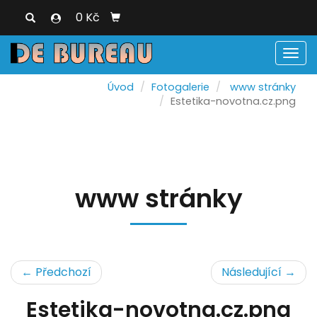
0 Kč
Men
Úvod
Fotogalerie
www stránky
Estetika-novotna.cz.png
www stránky
← Předchozí
Následující →
Estetika-novotna.cz.png