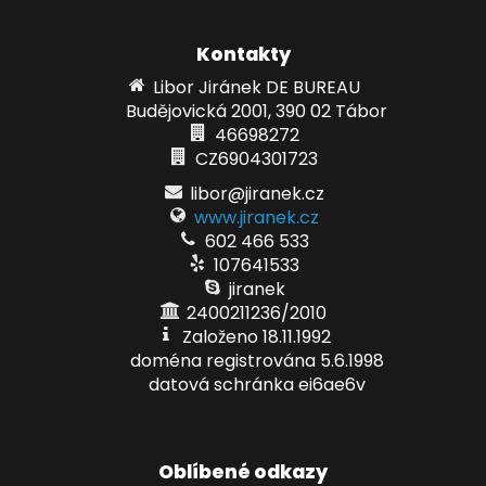
Kontakty
Libor Jiránek DE BUREAU
Budějovická 2001, 390 02 Tábor
46698272
CZ6904301723
libor@jiranek.cz
www.jiranek.cz
602 466 533
107641533
jiranek
2400211236/2010
Založeno 18.11.1992
doména registrována 5.6.1998
datová schránka ei6ae6v
Oblíbené odkazy