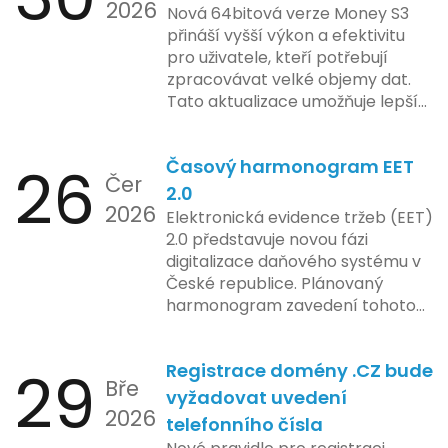
na pozoru a sledují vývoj celého
2026
aktualizacemi, a tím lépe připravit
Nová 64bitová verze Money S3
případu velmi bedlivě. Vedení
své systémy na oficiální zavedení
přináší vyšší výkon a efektivitu
společnosti zatím neposkytlo
nového systému.
pro uživatele, kteří potřebují
podrobnější informace o
zpracovávat velké objemy dat.
konkrétních záměrech či časové
Tato aktualizace umožňuje lepší
ose zavedení této technologie.
správu paměti a rychlejší provoz
aplikace, což je klíčové pro
26
Časový harmonogram EET
podniky s náročnými účetními
Čer
procesy.
2.0
2026
Elektronická evidence tržeb (EET)
2.0 představuje novou fázi
digitalizace daňového systému v
České republice. Plánovaný
harmonogram zavedení tohoto
systému zahrnuje několik
klíčových etap. První fáze
29
Registrace domény .CZ bude
zahrnuje přípravu technické
Bře
platformy a legislativních změn,
vyžadovat uvedení
2026
které by měly být předloženy do
telefonního čísla
konce tohoto roku. Očekává se,