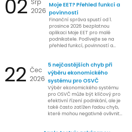
02
Srp
Moje EET? Přehled funkcí a
2026
povinností
Finanční správa spustí od 1.
prosince 2026 bezplatnou
aplikaci Moje EET pro malé
podnikatele. Podívejte se na
přehled funkcí, povinností a
nejčastějších otázek.
22
5 nejčastějších chyb při
Čec
výběru ekonomického
2026
systému pro OSVČ
Výběr ekonomického systému
pro OSVČ může být klíčový pro
efektivní řízení podnikání, ale je
také často zatížen řadou chyb,
které mohou negativně ovlivnit
podnikání. Zde se podíváme na
pět nejčastějších chyb, kterých