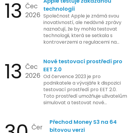
13
Apple testuje zakázanou
by se podnikatelé měli vyvarovat.
Čec
technologii
2026
Společnost Apple je známá svou
inovativností, ale nedávné zprávy
naznačují, že by mohla testovat
technologii, která se setkala s
kontroverzemi a regulacemi na
různých trzích. Podle zasvěcených
zdrojů Apple zkoumá možnosti
13
Nové testovací prostředí pro
implementace funkce, která by
Čec
mohla porušovat určité zákonné
EET 2.0
2026
limity na ochranu osobních údajů.
Od července 2023 je pro
Tato technologie se zaměřuje na
podnikatele a vývojáře k dispozici
pokročilé sledování uživatelských
testovací prostředí pro EET 2.0.
aktivit, což vyvolalo obavy ohledně
Toto prostředí umožňuje uživatelům
soukromí a ochrany dat uživatelů.
simulovat a testovat nové
Zatímco Apple tvrdí, že veškeré
funkcionality elektronické evidence
jejich inovace kladou důraz na
tržeb v bezpečném a
bezpečnost a ochranu spotřebitelů,
30
Přechod Money S3 na 64
kontrolovaném prostředí. Uživatelé
Čer
regulační orgány různých zemí jsou
mají možnost předem se seznámit s
bitovou verzi