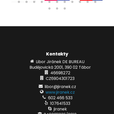
Kontakty
Libor Jiránek DE BUREAU
Budějovická 2001, 390 02 Tábor
46698272
CZ6904301723
libor@jiranek.cz
www.jiranek.cz
602 466 533
107641533
jiranek