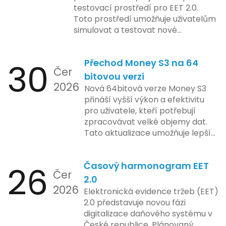
pokročilé sledování uživatelských
testovací prostředí pro EET 2.0.
aktivit, což vyvolalo obavy ohledně
Toto prostředí umožňuje uživatelům
soukromí a ochrany dat uživatelů.
simulovat a testovat nové
Zatímco Apple tvrdí, že veškeré
funkcionality elektronické evidence
jejich inovace kladou důraz na
tržeb v bezpečném a
bezpečnost a ochranu spotřebitelů,
30
Přechod Money S3 na 64
kontrolovaném prostředí. Uživatelé
Čer
regulační orgány různých zemí jsou
mají možnost předem se seznámit s
bitovou verzi
na pozoru a sledují vývoj celého
2026
aktualizacemi, a tím lépe připravit
Nová 64bitová verze Money S3
případu velmi bedlivě. Vedení
své systémy na oficiální zavedení
přináší vyšší výkon a efektivitu
společnosti zatím neposkytlo
nového systému.
pro uživatele, kteří potřebují
podrobnější informace o
zpracovávat velké objemy dat.
konkrétních záměrech či časové
Tato aktualizace umožňuje lepší
ose zavedení této technologie.
správu paměti a rychlejší provoz
aplikace, což je klíčové pro
26
Časový harmonogram EET
podniky s náročnými účetními
Čer
procesy.
2.0
2026
Elektronická evidence tržeb (EET)
2.0 představuje novou fázi
digitalizace daňového systému v
České republice. Plánovaný