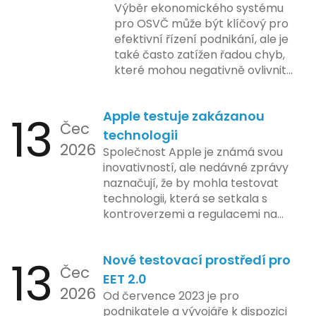
Výběr ekonomického systému
pro OSVČ může být klíčový pro
efektivní řízení podnikání, ale je
také často zatížen řadou chyb,
které mohou negativně ovlivnit
podnikání. Zde se podíváme na
pět nejčastějších chyb, kterých
13
Apple testuje zakázanou
by se podnikatelé měli vyvarovat.
Čec
technologii
2026
Společnost Apple je známá svou
inovativností, ale nedávné zprávy
naznačují, že by mohla testovat
technologii, která se setkala s
kontroverzemi a regulacemi na
různých trzích. Podle zasvěcených
zdrojů Apple zkoumá možnosti
13
Nové testovací prostředí pro
implementace funkce, která by
Čec
mohla porušovat určité zákonné
EET 2.0
2026
limity na ochranu osobních údajů.
Od července 2023 je pro
Tato technologie se zaměřuje na
podnikatele a vývojáře k dispozici