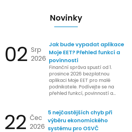
Novinky
02
Jak bude vypadat aplikace
Srp
Moje EET? Přehled funkcí a
2026
povinností
Finanční správa spustí od 1.
prosince 2026 bezplatnou
aplikaci Moje EET pro malé
podnikatele. Podívejte se na
přehled funkcí, povinností a
nejčastějších otázek.
22
5 nejčastějších chyb při
Čec
výběru ekonomického
2026
systému pro OSVČ