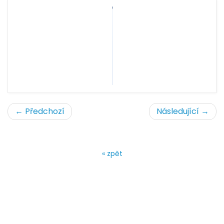
← Předchozí
Následující →
« zpět