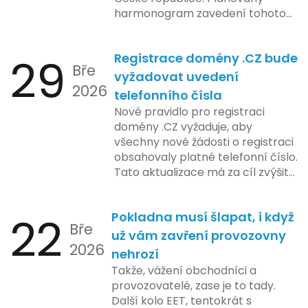
harmonogram zavedení tohoto
systému zahrnuje několik
klíčových etap. První fáze
29
Registrace domény .CZ bude
zahrnuje přípravu technické
Bře
platformy a legislativních změn,
vyžadovat uvedení
2026
které by měly být předloženy do
telefonního čísla
konce tohoto roku. Očekává se,
Nové pravidlo pro registraci
že tato fáze umožní adaptaci
domény .CZ vyžaduje, aby
systémů a rozšíření podpory pro
všechny nové žádosti o registraci
podnikatele, přičemž všechny
obsahovaly platné telefonní číslo.
potřebné technologie by měly
Tato aktualizace má za cíl zvýšit
být dostupné k testování v rámci
bezpečnost a transparentnost
pilotního programu. Druhá fáze,
při správě doménových jmen v
plánovaná na první pololetí
22
Pokladna musí šlapat, i když
České republice. Povinnost uvést
následujícího roku, je zaměřena
Bře
telefonní číslo se týká všech
už vám zavření provozovny
na školení a edukaci uživatelů,
2026
nově registrovaných domén, a
nehrozí
včetně přípravy materiálů a
také může ovlivnit stávající
Takže, vážení obchodníci a
školení pro zaměstnavatele a
majitele domén při aktualizaci
provozovatelé, zase je to tady.
účetní firmy. V této fázi dojde
jejich údajů.
Další kolo EET, tentokrát s
také k oficiálnímu spuštění