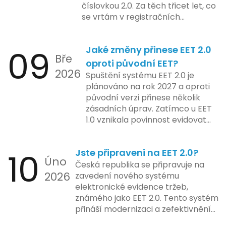
číslovkou 2.0. Za těch třicet let, co
systému pro vybrané segmenty
se vrtám v registračních
podnikání. Třetí a konečná fáze
pokladnách, jsem viděl už ledacos.
plánovaná na druhé pololetí roku
Od elektronických tlačítkových
2024 zahrnuje kompletní
09
Jaké změny přinese EET 2.0
pokladen, co se občas zasekly, až
integraci systému EET 2.0 do
Bře
po ty nejmodernější dotykové
praxe, s povinností prodejců
oproti původní EET?
2026
systémy, co umí pomalu i kafe
zapojit se do nového systému,
Spuštění systému EET 2.0 je
uvařit. A jedno vím jistě: legislativa
včetně zvýšeného dohledu nad
plánováno na rok 2027 a oproti
se mění, ale základní pravidlo
dodržováním pravidel.
původní verzi přinese několik
zůstává – pokladna musí šlapat
zásadních úprav. Zatímco u EET
jako hodinky. Jinak jsou problémy.
1.0 vznikala povinnost evidovat
tržbu podle formy platby – tedy
zda šlo o hotovost nebo
10
Jste připraveni na EET 2.0?
bezhotovostní transakci – nově
Úno
se má tato povinnost odvíjet od
Česká republika se připravuje na
2026
povahy podnikatelské činnosti a
zavedení nového systému
způsobu interakce se
elektronické evidence tržeb,
zákazníkem.
známého jako EET 2.0. Tento systém
přináší modernizaci a zefektivnění
dosavadního procesu, což by mělo