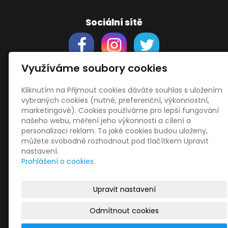
Sociální sítě
Využíváme soubory cookies
Kliknutím na Přijmout cookies dáváte souhlas s uložením
Support
vybraných cookies (nutné, preferenční, výkonnostní,
Obchodní podmínky
marketingové). Cookies používáme pro lepší fungování
Zásady zpracování osobních údajů
našeho webu, měření jeho výkonnosti a cílení a
Obrázky použity
vecteezy.com
personalizaci reklam. To jaké cookies budou uloženy,
můžete svobodně rozhodnout pod tlačítkem Upravit
a
depositphotos.com
nastavení.
OneDrive
- snadný přenos souborů
Prohlášení o cookies.
HopToDesk
- vzdálená správa
START
Upravit nastavení
Odmítnout cookies
© 2026
Libor Jiránek DE BUREAU
|
Mapa webu