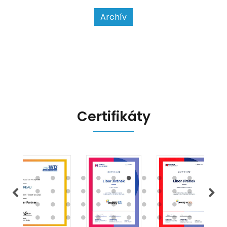
usnadnit život podnikatelům i
kontrolním orgánům. Podívejme se
Archív
na hlavní změny, které EET 2.0
přináší, a jak se na ně můžete
připravit.
Certifikáty