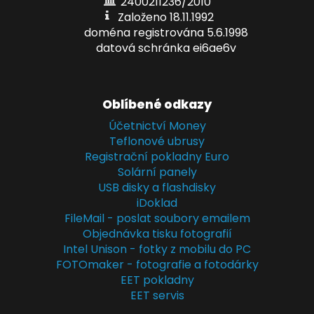
2400211236/2010
Založeno 18.11.1992
doména registrována 5.6.1998
datová schránka ei6ae6v
Oblíbené odkazy
Účetnictví Money
Teflonové ubrusy
Registrační pokladny Euro
Solární panely
USB disky a flashdisky
iDoklad
FileMail - poslat soubory emailem
Objednávka tisku fotografií
Intel Unison - fotky z mobilu do PC
FOTOmaker - fotografie a fotodárky
EET pokladny
EET servis