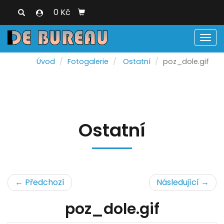
0 Kč
Men
Úvod
Fotogalerie
Ostatní
poz_dole.gif
Ostatní
← Předchozí
Následující →
poz_dole.gif