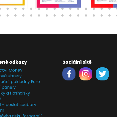
ené odkazy
Sociální sítě
ctví Money
ové ubrusy
rační pokladny Euro
í panely
ky a flashdisky
d
il - poslat soubory
em
ávka tisku fotografií