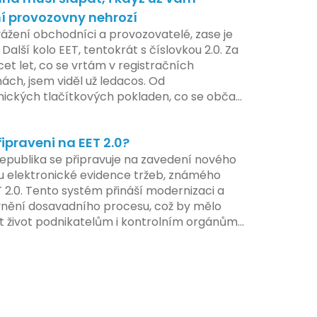
atele, přičemž všechny potřebné
í provozovny nehrozí
ogie by měly být dostupné k testování v
vážení obchodníci a provozovatelé, zase je
ilotního programu. Druhá fáze, plánovaná
 Další kolo EET, tentokrát s číslovkou 2.0. Za
í pololetí následujícího roku, je zaměřena
cet let, co se vrtám v registračních
ení a edukaci uživatelů, včetně přípravy
ách, jsem viděl už ledacos. Od
lů a školení pro zaměstnavatele a účetní
nických tlačítkových pokladen, co se občas
V této fázi dojde také k oficiálnímu spuštění
, až po ty nejmodernější dotykové systémy,
u pro vybrané segmenty podnikání. Třetí a
omalu i kafe uvařit. A jedno vím jistě:
á fáze plánovaná na druhé pololetí roku
řipraveni na EET 2.0?
iva se mění, ale základní pravidlo zůstává –
hrnuje kompletní integraci systému EET 2.0
a musí šlapat jako hodinky. Jinak jsou
epublika se připravuje na zavedení nového
e, s povinností prodejců zapojit se do
my.
 elektronické evidence tržeb, známého
 systému, včetně zvýšeného dohledu nad
T 2.0. Tento systém přináší modernizaci a
váním pravidel.
vnění dosavadního procesu, což by mělo
t život podnikatelům i kontrolním orgánům.
me se na hlavní změny, které EET 2.0 přináší,
 na ně můžete připravit.