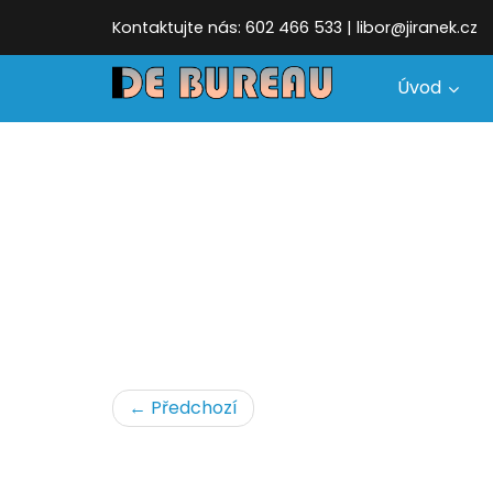
Kontaktujte nás: 602 466 533 | libor@jiranek.cz
Úvod
← Předchozí