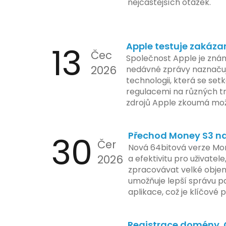
nejčastějších otázek.
13
Apple testuje zakáza
Čec
Společnost Apple je znám
2026
nedávné zprávy naznačuj
technologii, která se set
regulacemi na různých t
zdrojů Apple zkoumá mo
funkce, která by mohla 
limity na ochranu osobní
30
Přechod Money S3 na 
se zaměřuje na pokročilé
Čer
aktivit, což vyvolalo oba
Nová 64bitová verze Mon
2026
ochrany dat uživatelů. Za
a efektivitu pro uživatele
veškeré jejich inovace k
zpracovávat velké objem
a ochranu spotřebitelů, 
umožňuje lepší správu pa
zemí jsou na pozoru a sle
aplikace, což je klíčové
velmi bedlivě. Vedení sp
účetními procesy.
podrobnější informace o
Registrace domény 
časové ose zavedení této