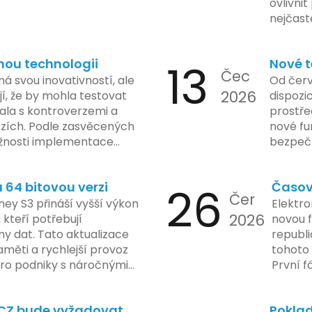
ovlivni
nejčast
vyvarov
nou technologii
13
Nové t
Čec
á svou inovativností, ale
Od červ
2026
í, že by mohla testovat
dispozic
kala s kontroverzemi a
prostře
rzích. Podle zasvěcených
nové fu
žnosti implementace
bezpečn
porušovat určité zákonné
mají mo
ch údajů. Tato technologie
a tím lé
64 bitovou verzi
26
Časov
 sledování uživatelských
zaveden
Čer
vy ohledně soukromí a
ey S3 přináší vyšší výkon
Elektro
tímco Apple tvrdí, že
2026
, kteří potřebují
novou f
ladou důraz na bezpečnost
y dat. Tato aktualizace
republ
regulační orgány různých
měti a rychlejší provoz
tohoto 
dují vývoj celého případu
 pro podniky s náročnými
První f
olečnosti zatím neposkytlo
legisla
 konkrétních záměrech či
do konc
.CZ bude vyžadovat
Poklad
 technologie.
umožní