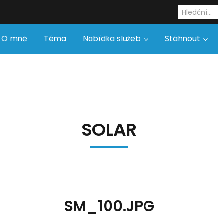
O mně
Téma
Nabídka služeb
Stáhnout
SOLAR
SM_100.JPG