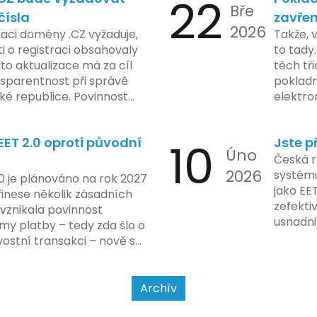
22
Bře
podnik
čísla
zavřen
2026
technol
raci domény .CZ vyžaduje,
Takže, 
rámci p
 o registraci obsahovaly
to tady.
na prvn
ato aktualizace má za cíl
těch tři
na škol
nsparentnost při správě
pokladn
materiá
é republice. Povinnost
elektro
firmy. 
 týká všech nově
zasekly
systém
 také může ovlivnit
co umí p
konečn
ET 2.0 oproti původní
10
Jste p
ři aktualizaci jejich údajů.
legislat
Úno
2024 za
pokladn
Česká r
do prax
2026
problé
systému
0 je plánováno na rok 2027
nového
jako EE
řinese několik zásadních
dodržo
zefekti
 vznikala povinnost
usnadni
my platby – tedy zda šlo o
Podívej
ostní transakci – nově se
a jak se
jet od povahy
a způsobu interakce se
Archív