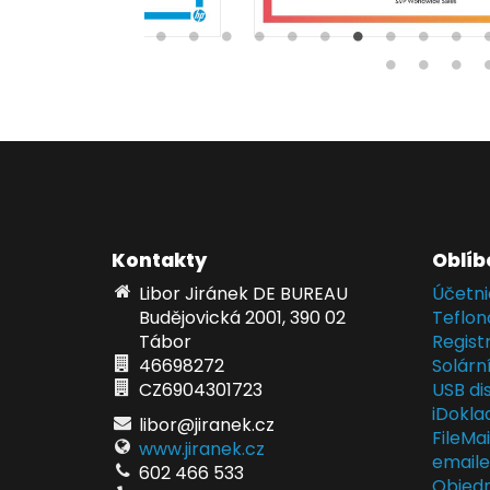
Kontakty
Oblíb
Libor Jiránek DE BUREAU
Účetni
Budějovická 2001, 390 02
Teflon
Tábor
Regist
46698272
Solárn
CZ6904301723
USB dis
iDokla
libor@jiranek.cz
FileMa
www.jiranek.cz
email
602 466 533
Objedn