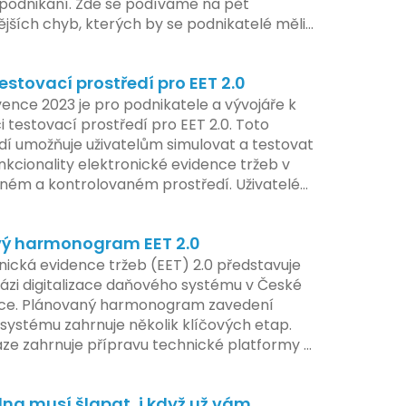
t podnikání. Zde se podíváme na pět
ějších chyb, kterých by se podnikatelé měli
at.
estovací prostředí pro EET 2.0
ence 2023 je pro podnikatele a vývojáře k
i testovací prostředí pro EET 2.0. Toto
dí umožňuje uživatelům simulovat a testovat
nkcionality elektronické evidence tržeb v
ém a kontrolovaném prostředí. Uživatelé
žnost předem se seznámit s aktualizacemi,
pe připravit své systémy na oficiální
ý harmonogram EET 2.0
í nového systému.
nická evidence tržeb (EET) 2.0 představuje
ázi digitalizace daňového systému v České
ice. Plánovaný harmonogram zavedení
systému zahrnuje několik klíčových etap.
áze zahrnuje přípravu technické platformy a
tivních změn, které by měly být předloženy
e tohoto roku. Očekává se, že tato fáze
na musí šlapat, i když už vám
 adaptaci systémů a rozšíření podpory pro