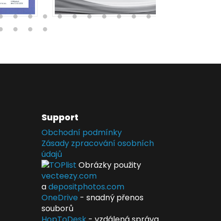
Support
Obchodní podmínky
Zásady zpracování osobních
údajů
Obrázky použity
vecteezy.com
a
depositphotos.com
OneDrive
- snadný přenos
souborů
HopToDesk
- vzdálená správa