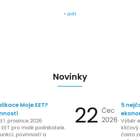
« zpět
Novinky
likace Moje EET?
22
5 nejč
Čec
inností
ekono
2026
d 1. prosince 2026
Výběr 
 EET pro malé podnikatele.
klíčový 
unkcí, povinností a
často z