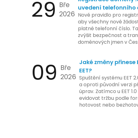
29
Bře
uvedení telefonního 
2026
Nové pravidlo pro regist
aby všechny nové žádosti
platné telefonní číslo. T
zvýšit bezpečnost a tra
doménových jmen v Česk
uvést telefonní číslo se
registrovaných domén, a
09
Jaké změny přinese E
stávající majitele domén p
Bře
EET?
2026
Spuštění systému EET 2.
a oproti původní verzi p
úprav. Zatímco u EET 1.0
evidovat tržbu podle for
hotovost nebo bezhotov
má tato povinnost odví
podnikatelské činnosti 
zákazníkem.