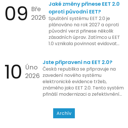
09
Jaké změny přinese EET 2.0
pokladen, co se občas zasekly, až
integraci systému EET 2.0 do
Bře
po ty nejmodernější dotykové
praxe, s povinností prodejců
oproti původní EET?
2026
systémy, co umí pomalu i kafe
zapojit se do nového systému,
Spuštění systému EET 2.0 je
uvařit. A jedno vím jistě: legislativa
včetně zvýšeného dohledu nad
plánováno na rok 2027 a oproti
se mění, ale základní pravidlo
dodržováním pravidel.
původní verzi přinese několik
zůstává – pokladna musí šlapat
zásadních úprav. Zatímco u EET
jako hodinky. Jinak jsou problémy.
1.0 vznikala povinnost evidovat
tržbu podle formy platby – tedy
zda šlo o hotovost nebo
10
Jste připraveni na EET 2.0?
bezhotovostní transakci – nově
Úno
se má tato povinnost odvíjet od
Česká republika se připravuje na
2026
povahy podnikatelské činnosti a
zavedení nového systému
způsobu interakce se
elektronické evidence tržeb,
zákazníkem.
známého jako EET 2.0. Tento systém
přináší modernizaci a zefektivnění
dosavadního procesu, což by mělo
usnadnit život podnikatelům i
kontrolním orgánům. Podívejme se
Archív
na hlavní změny, které EET 2.0
přináší, a jak se na ně můžete