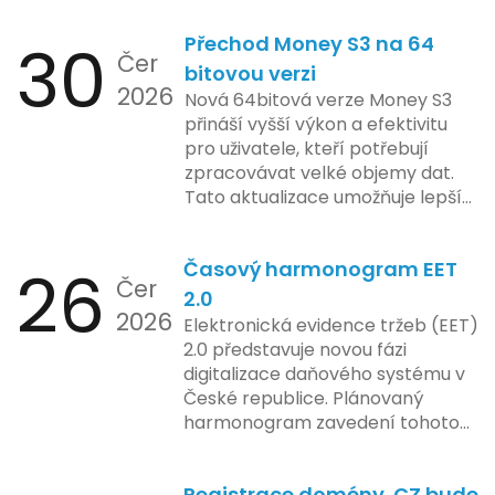
jejich inovace kladou důraz na
tržeb v bezpečném a
bezpečnost a ochranu spotřebitelů,
30
Přechod Money S3 na 64
kontrolovaném prostředí. Uživatelé
Čer
regulační orgány různých zemí jsou
mají možnost předem se seznámit s
bitovou verzi
na pozoru a sledují vývoj celého
2026
aktualizacemi, a tím lépe připravit
Nová 64bitová verze Money S3
případu velmi bedlivě. Vedení
své systémy na oficiální zavedení
přináší vyšší výkon a efektivitu
společnosti zatím neposkytlo
nového systému.
pro uživatele, kteří potřebují
podrobnější informace o
zpracovávat velké objemy dat.
konkrétních záměrech či časové
Tato aktualizace umožňuje lepší
ose zavedení této technologie.
správu paměti a rychlejší provoz
aplikace, což je klíčové pro
26
Časový harmonogram EET
podniky s náročnými účetními
Čer
procesy.
2.0
2026
Elektronická evidence tržeb (EET)
2.0 představuje novou fázi
digitalizace daňového systému v
České republice. Plánovaný
harmonogram zavedení tohoto
systému zahrnuje několik
klíčových etap. První fáze
Registrace domény .CZ bude