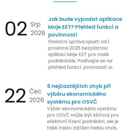
02
Jak bude vypadat aplikace
Srp
Moje EET? Přehled funkcí a
2026
povinností
Finanční správa spustí od 1.
prosince 2026 bezplatnou
aplikaci Moje EET pro malé
podnikatele. Podívejte se na
přehled funkcí, povinností a
nejčastějších otázek.
22
5 nejčastějších chyb při
Čec
výběru ekonomického
2026
systému pro OSVČ
Výběr ekonomického systému
pro OSVČ může být klíčový pro
efektivní řízení podnikání, ale je
také často zatížen řadou chyb,