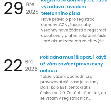
29
zahrnuje přípravu technické
Bře
platformy a legislativních změn,
vyžadovat uvedení
2026
které by měly být předloženy do
telefonního čísla
konce tohoto roku. Očekává se,
Nové pravidlo pro registraci
že tato fáze umožní adaptaci
domény .CZ vyžaduje, aby
systémů a rozšíření podpory pro
všechny nové žádosti o registraci
podnikatele, přičemž všechny
obsahovaly platné telefonní číslo.
potřebné technologie by měly
Tato aktualizace má za cíl zvýšit
být dostupné k testování v rámci
bezpečnost a transparentnost
pilotního programu. Druhá fáze,
při správě doménových jmen v
plánovaná na první pololetí
22
Pokladna musí šlapat, i když
České republice. Povinnost uvést
následujícího roku, je zaměřena
Bře
telefonní číslo se týká všech
už vám zavření provozovny
na školení a edukaci uživatelů,
2026
nově registrovaných domén, a
nehrozí
včetně přípravy materiálů a
také může ovlivnit stávající
Takže, vážení obchodníci a
školení pro zaměstnavatele a
majitele domén při aktualizaci
provozovatelé, zase je to tady.
účetní firmy. V této fázi dojde
jejich údajů.
Další kolo EET, tentokrát s
také k oficiálnímu spuštění
číslovkou 2.0. Za těch třicet let, co
systému pro vybrané segmenty
se vrtám v registračních
podnikání. Třetí a konečná fáze
pokladnách, jsem viděl už ledacos.
plánovaná na druhé pololetí roku
Od elektronických tlačítkových
2024 zahrnuje kompletní