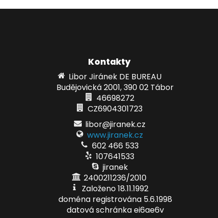
Kontakty
Libor Jiránek DE BUREAU
Budějovická 2001, 390 02 Tábor
46698272
CZ6904301723
libor@jiranek.cz
www.jiranek.cz
602 466 533
107641533
jiranek
2400211236/2010
Založeno 18.11.1992
doména registrována 5.6.1998
datová schránka ei6ae6v