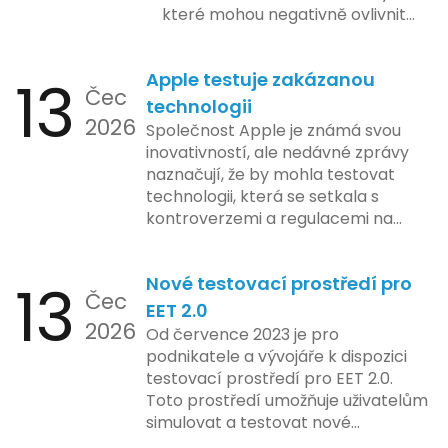
které mohou negativně ovlivnit
podnikání. Zde se podíváme na
pět nejčastějších chyb, kterých
13
Apple testuje zakázanou
by se podnikatelé měli vyvarovat.
Čec
technologii
2026
Společnost Apple je známá svou
inovativností, ale nedávné zprávy
naznačují, že by mohla testovat
technologii, která se setkala s
kontroverzemi a regulacemi na
různých trzích. Podle zasvěcených
zdrojů Apple zkoumá možnosti
13
Nové testovací prostředí pro
implementace funkce, která by
Čec
mohla porušovat určité zákonné
EET 2.0
2026
limity na ochranu osobních údajů.
Od července 2023 je pro
Tato technologie se zaměřuje na
podnikatele a vývojáře k dispozici
pokročilé sledování uživatelských
testovací prostředí pro EET 2.0.
aktivit, což vyvolalo obavy ohledně
Toto prostředí umožňuje uživatelům
soukromí a ochrany dat uživatelů.
simulovat a testovat nové
Zatímco Apple tvrdí, že veškeré
funkcionality elektronické evidence