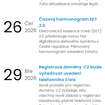
konkrétních záměrech či časové
Tato aktualizace umožňuje lepší
ose zavedení této technologie.
správu paměti a rychlejší provoz
aplikace, což je klíčové pro
26
Časový harmonogram EET
podniky s náročnými účetními
Čer
procesy.
2.0
2026
Elektronická evidence tržeb (EET)
2.0 představuje novou fázi
digitalizace daňového systému v
České republice. Plánovaný
harmonogram zavedení tohoto
systému zahrnuje několik
klíčových etap. První fáze
29
Registrace domény .CZ bude
zahrnuje přípravu technické
Bře
platformy a legislativních změn,
vyžadovat uvedení
2026
které by měly být předloženy do
telefonního čísla
konce tohoto roku. Očekává se,
Nové pravidlo pro registraci
že tato fáze umožní adaptaci
domény .CZ vyžaduje, aby
systémů a rozšíření podpory pro
všechny nové žádosti o registraci
podnikatele, přičemž všechny
obsahovaly platné telefonní číslo.
potřebné technologie by měly