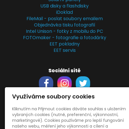
USB disky a flashdisky
iDoklad
FileMail - poslat soubory emailem
Objednávka tisku fotografií
Intel Unison - fotky z mobilu do PC
FOTOmaker - fotografie a fotodárky
EET pokladny
EET servis
Sociální sítě
Využíváme soubory cookies
Kliknutím na Přijmout cookies dáváte souhlas s uložením
Support
vybraných cookies (nutné, preferenční, výkonnostní,
Obchodní podmínky
marketingové). Cookies používáme pro lepší fungování
Zásady zpracování osobních údajů
našeho webu, měření jeho výkonnosti a cílení a