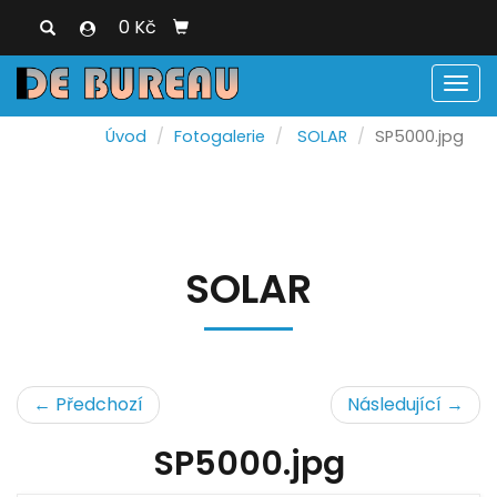
0 Kč
Men
Úvod
Fotogalerie
SOLAR
SP5000.jpg
SOLAR
← Předchozí
Následující →
SP5000.jpg