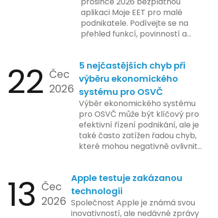
prosince 2026 bezplatnou
aplikaci Moje EET pro malé
podnikatele. Podívejte se na
přehled funkcí, povinností a
nejčastějších otázek.
22
5 nejčastějších chyb při
Čec
výběru ekonomického
2026
systému pro OSVČ
Výběr ekonomického systému
pro OSVČ může být klíčový pro
efektivní řízení podnikání, ale je
také často zatížen řadou chyb,
které mohou negativně ovlivnit
podnikání. Zde se podíváme na
pět nejčastějších chyb, kterých
13
Apple testuje zakázanou
by se podnikatelé měli vyvarovat.
Čec
technologii
2026
Společnost Apple je známá svou
inovativností, ale nedávné zprávy