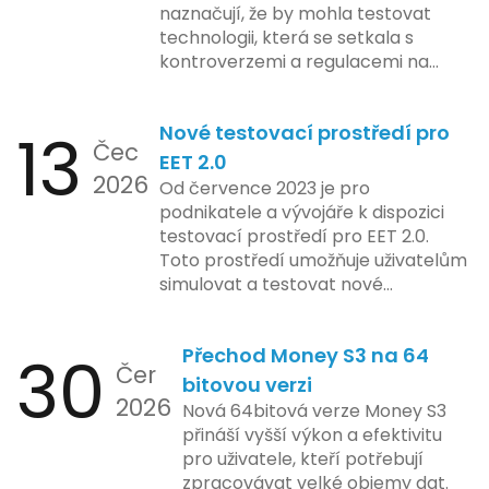
naznačují, že by mohla testovat
technologii, která se setkala s
kontroverzemi a regulacemi na
různých trzích. Podle zasvěcených
zdrojů Apple zkoumá možnosti
13
Nové testovací prostředí pro
implementace funkce, která by
Čec
mohla porušovat určité zákonné
EET 2.0
2026
limity na ochranu osobních údajů.
Od července 2023 je pro
Tato technologie se zaměřuje na
podnikatele a vývojáře k dispozici
pokročilé sledování uživatelských
testovací prostředí pro EET 2.0.
aktivit, což vyvolalo obavy ohledně
Toto prostředí umožňuje uživatelům
soukromí a ochrany dat uživatelů.
simulovat a testovat nové
Zatímco Apple tvrdí, že veškeré
funkcionality elektronické evidence
jejich inovace kladou důraz na
tržeb v bezpečném a
bezpečnost a ochranu spotřebitelů,
30
Přechod Money S3 na 64
kontrolovaném prostředí. Uživatelé
Čer
regulační orgány různých zemí jsou
mají možnost předem se seznámit s
bitovou verzi
na pozoru a sledují vývoj celého
2026
aktualizacemi, a tím lépe připravit
Nová 64bitová verze Money S3
případu velmi bedlivě. Vedení
své systémy na oficiální zavedení
přináší vyšší výkon a efektivitu
společnosti zatím neposkytlo
nového systému.
pro uživatele, kteří potřebují
podrobnější informace o
zpracovávat velké objemy dat.