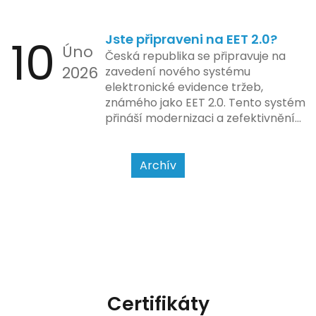
tržbu podle formy platby – tedy
zda šlo o hotovost nebo
10
Jste připraveni na EET 2.0?
bezhotovostní transakci – nově
Úno
se má tato povinnost odvíjet od
Česká republika se připravuje na
2026
povahy podnikatelské činnosti a
zavedení nového systému
způsobu interakce se
elektronické evidence tržeb,
zákazníkem.
známého jako EET 2.0. Tento systém
přináší modernizaci a zefektivnění
dosavadního procesu, což by mělo
usnadnit život podnikatelům i
kontrolním orgánům. Podívejme se
Archív
na hlavní změny, které EET 2.0
přináší, a jak se na ně můžete
připravit.
Certifikáty