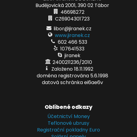
Budějovická 2001, 390 02 Tábor
46698272
CZ6904301723
libor@jiranek.cz
www.jiranek.cz
602 466 533
107641533
jiranek
2400211236/2010
Založeno 18.11.1992
doména registrována 5.6.1998
datová schránka ei6ae6v
Oblíbené odkazy
Účetnictví Money
Teflonové ubrusy
Registrační pokladny Euro
Solární panely