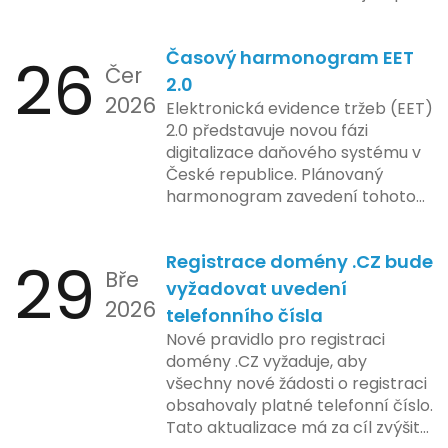
ose zavedení této technologie.
správu paměti a rychlejší provoz
aplikace, což je klíčové pro
26
Časový harmonogram EET
podniky s náročnými účetními
Čer
procesy.
2.0
2026
Elektronická evidence tržeb (EET)
2.0 představuje novou fázi
digitalizace daňového systému v
České republice. Plánovaný
harmonogram zavedení tohoto
systému zahrnuje několik
klíčových etap. První fáze
29
Registrace domény .CZ bude
zahrnuje přípravu technické
Bře
platformy a legislativních změn,
vyžadovat uvedení
2026
které by měly být předloženy do
telefonního čísla
konce tohoto roku. Očekává se,
Nové pravidlo pro registraci
že tato fáze umožní adaptaci
domény .CZ vyžaduje, aby
systémů a rozšíření podpory pro
všechny nové žádosti o registraci
podnikatele, přičemž všechny
obsahovaly platné telefonní číslo.
potřebné technologie by měly
Tato aktualizace má za cíl zvýšit
být dostupné k testování v rámci