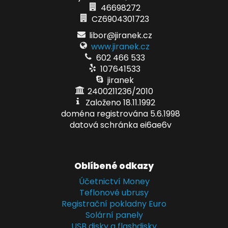
46698272
CZ6904301723
libor@jiranek.cz
www.jiranek.cz
602 466 533
107641533
jiranek
2400211236/2010
Založeno 18.11.1992
doména registrována 5.6.1998
datová schránka ei6ae6v
Oblíbené odkazy
Účetnictví Money
Teflonové ubrusy
Registrační pokladny Euro
Solární panely
USB disky a flashdisky