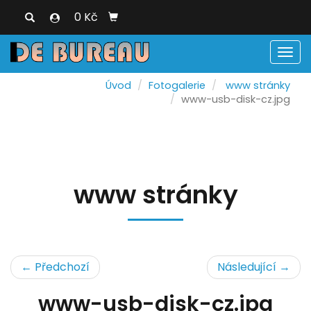
0 Kč
Men
Úvod
Fotogalerie
www stránky
www-usb-disk-cz.jpg
www stránky
← Předchozí
Následující →
www-usb-disk-cz.jpg