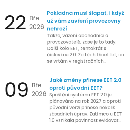
bezpečnost a transparentnost
pilotního programu. Druhá fáze,
při správě doménových jmen v
plánovaná na první pololetí
22
Pokladna musí šlapat, i když
České republice. Povinnost uvést
následujícího roku, je zaměřena
Bře
telefonní číslo se týká všech
už vám zavření provozovny
na školení a edukaci uživatelů,
2026
nově registrovaných domén, a
nehrozí
včetně přípravy materiálů a
také může ovlivnit stávající
Takže, vážení obchodníci a
školení pro zaměstnavatele a
majitele domén při aktualizaci
provozovatelé, zase je to tady.
účetní firmy. V této fázi dojde
jejich údajů.
Další kolo EET, tentokrát s
také k oficiálnímu spuštění
číslovkou 2.0. Za těch třicet let, co
systému pro vybrané segmenty
se vrtám v registračních
podnikání. Třetí a konečná fáze
pokladnách, jsem viděl už ledacos.
plánovaná na druhé pololetí roku
Od elektronických tlačítkových
2024 zahrnuje kompletní
09
Jaké změny přinese EET 2.0
pokladen, co se občas zasekly, až
integraci systému EET 2.0 do
Bře
po ty nejmodernější dotykové
praxe, s povinností prodejců
oproti původní EET?
2026
systémy, co umí pomalu i kafe
zapojit se do nového systému,
Spuštění systému EET 2.0 je
uvařit. A jedno vím jistě: legislativa
včetně zvýšeného dohledu nad
plánováno na rok 2027 a oproti
se mění, ale základní pravidlo
dodržováním pravidel.
původní verzi přinese několik
zůstává – pokladna musí šlapat
zásadních úprav. Zatímco u EET
jako hodinky. Jinak jsou problémy.
1.0 vznikala povinnost evidovat
tržbu podle formy platby – tedy