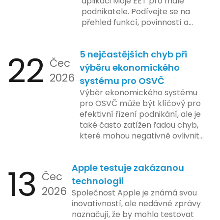
aplikaci Moje EET pro malé
podnikatele. Podívejte se na
přehled funkcí, povinností a
nejčastějších otázek.
22
5 nejčastějších chyb při
Čec
výběru ekonomického
2026
systému pro OSVČ
Výběr ekonomického systému
pro OSVČ může být klíčový pro
efektivní řízení podnikání, ale je
také často zatížen řadou chyb,
které mohou negativně ovlivnit
podnikání. Zde se podíváme na
pět nejčastějších chyb, kterých
13
Apple testuje zakázanou
by se podnikatelé měli vyvarovat.
Čec
technologii
2026
Společnost Apple je známá svou
inovativností, ale nedávné zprávy
naznačují, že by mohla testovat