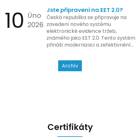
zda šlo o hotovost nebo
10
Jste připraveni na EET 2.0?
bezhotovostní transakci – nově
Úno
se má tato povinnost odvíjet od
Česká republika se připravuje na
2026
povahy podnikatelské činnosti a
zavedení nového systému
způsobu interakce se
elektronické evidence tržeb,
zákazníkem.
známého jako EET 2.0. Tento systém
přináší modernizaci a zefektivnění
dosavadního procesu, což by mělo
usnadnit život podnikatelům i
kontrolním orgánům. Podívejme se
Archív
na hlavní změny, které EET 2.0
přináší, a jak se na ně můžete
připravit.
Certifikáty