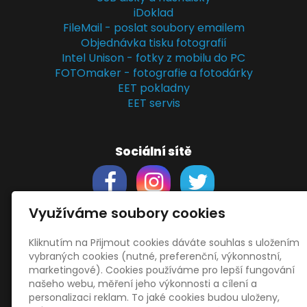
iDoklad
FileMail - poslat soubory emailem
Objednávka tisku fotografií
Intel Unison - fotky z mobilu do PC
FOTOmaker - fotografie a fotodárky
EET pokladny
EET servis
Sociální sítě
Využíváme soubory cookies
Kliknutím na Přijmout cookies dáváte souhlas s uložením
Support
vybraných cookies (nutné, preferenční, výkonnostní,
Obchodní podmínky
marketingové). Cookies používáme pro lepší fungování
Zásady zpracování osobních údajů
našeho webu, měření jeho výkonnosti a cílení a
Obrázky použity
vecteezy.com
personalizaci reklam. To jaké cookies budou uloženy,