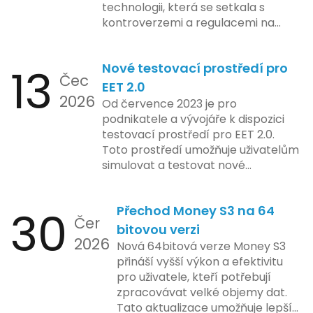
technologii, která se setkala s
kontroverzemi a regulacemi na
různých trzích. Podle zasvěcených
zdrojů Apple zkoumá možnosti
13
Nové testovací prostředí pro
implementace funkce, která by
Čec
mohla porušovat určité zákonné
EET 2.0
2026
limity na ochranu osobních údajů.
Od července 2023 je pro
Tato technologie se zaměřuje na
podnikatele a vývojáře k dispozici
pokročilé sledování uživatelských
testovací prostředí pro EET 2.0.
aktivit, což vyvolalo obavy ohledně
Toto prostředí umožňuje uživatelům
soukromí a ochrany dat uživatelů.
simulovat a testovat nové
Zatímco Apple tvrdí, že veškeré
funkcionality elektronické evidence
jejich inovace kladou důraz na
tržeb v bezpečném a
bezpečnost a ochranu spotřebitelů,
30
Přechod Money S3 na 64
kontrolovaném prostředí. Uživatelé
Čer
regulační orgány různých zemí jsou
mají možnost předem se seznámit s
bitovou verzi
na pozoru a sledují vývoj celého
2026
aktualizacemi, a tím lépe připravit
Nová 64bitová verze Money S3
případu velmi bedlivě. Vedení
své systémy na oficiální zavedení
přináší vyšší výkon a efektivitu
společnosti zatím neposkytlo
nového systému.
pro uživatele, kteří potřebují
podrobnější informace o
zpracovávat velké objemy dat.
konkrétních záměrech či časové
Tato aktualizace umožňuje lepší