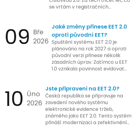
číslovkou 2.0. Za těch třicet let, co
systému pro vybrané segmenty
se vrtám v registračních
podnikání. Třetí a konečná fáze
pokladnách, jsem viděl už ledacos.
plánovaná na druhé pololetí roku
Od elektronických tlačítkových
2024 zahrnuje kompletní
09
Jaké změny přinese EET 2.0
pokladen, co se občas zasekly, až
integraci systému EET 2.0 do
Bře
po ty nejmodernější dotykové
praxe, s povinností prodejců
oproti původní EET?
2026
systémy, co umí pomalu i kafe
zapojit se do nového systému,
Spuštění systému EET 2.0 je
uvařit. A jedno vím jistě: legislativa
včetně zvýšeného dohledu nad
plánováno na rok 2027 a oproti
se mění, ale základní pravidlo
dodržováním pravidel.
původní verzi přinese několik
zůstává – pokladna musí šlapat
zásadních úprav. Zatímco u EET
jako hodinky. Jinak jsou problémy.
1.0 vznikala povinnost evidovat
tržbu podle formy platby – tedy
zda šlo o hotovost nebo
10
Jste připraveni na EET 2.0?
bezhotovostní transakci – nově
Úno
se má tato povinnost odvíjet od
Česká republika se připravuje na
2026
povahy podnikatelské činnosti a
zavedení nového systému
způsobu interakce se
elektronické evidence tržeb,
zákazníkem.
známého jako EET 2.0. Tento systém
přináší modernizaci a zefektivnění
dosavadního procesu, což by mělo
usnadnit život podnikatelům i