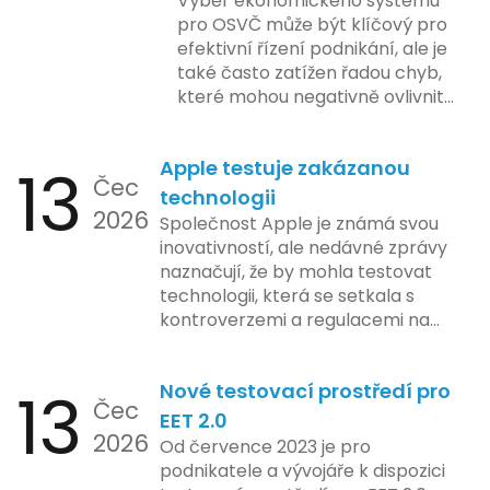
Výběr ekonomického systému
pro OSVČ může být klíčový pro
efektivní řízení podnikání, ale je
také často zatížen řadou chyb,
které mohou negativně ovlivnit
podnikání. Zde se podíváme na
pět nejčastějších chyb, kterých
13
Apple testuje zakázanou
by se podnikatelé měli vyvarovat.
Čec
technologii
2026
Společnost Apple je známá svou
inovativností, ale nedávné zprávy
naznačují, že by mohla testovat
technologii, která se setkala s
kontroverzemi a regulacemi na
různých trzích. Podle zasvěcených
zdrojů Apple zkoumá možnosti
13
Nové testovací prostředí pro
implementace funkce, která by
Čec
mohla porušovat určité zákonné
EET 2.0
2026
limity na ochranu osobních údajů.
Od července 2023 je pro
Tato technologie se zaměřuje na
podnikatele a vývojáře k dispozici
pokročilé sledování uživatelských