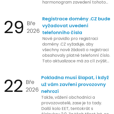
harmonogram zavedení tohoto
systému zahrnuje několik
klíčových etap. První fáze
29
Registrace domény .CZ bude
zahrnuje přípravu technické
Bře
platformy a legislativních změn,
vyžadovat uvedení
2026
které by měly být předloženy do
telefonního čísla
konce tohoto roku. Očekává se,
Nové pravidlo pro registraci
že tato fáze umožní adaptaci
domény .CZ vyžaduje, aby
systémů a rozšíření podpory pro
všechny nové žádosti o registraci
podnikatele, přičemž všechny
obsahovaly platné telefonní číslo.
potřebné technologie by měly
Tato aktualizace má za cíl zvýšit
být dostupné k testování v rámci
bezpečnost a transparentnost
pilotního programu. Druhá fáze,
při správě doménových jmen v
plánovaná na první pololetí
22
Pokladna musí šlapat, i když
České republice. Povinnost uvést
následujícího roku, je zaměřena
Bře
telefonní číslo se týká všech
už vám zavření provozovny
na školení a edukaci uživatelů,
2026
nově registrovaných domén, a
nehrozí
včetně přípravy materiálů a
také může ovlivnit stávající
Takže, vážení obchodníci a
školení pro zaměstnavatele a
majitele domén při aktualizaci
provozovatelé, zase je to tady.
účetní firmy. V této fázi dojde
jejich údajů.
Další kolo EET, tentokrát s
také k oficiálnímu spuštění