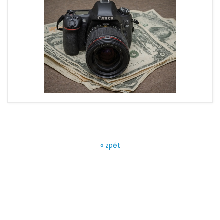
« zpět