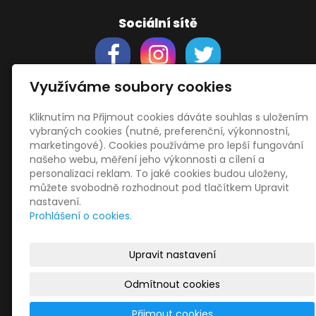
Sociální sítě
Využíváme soubory cookies
Kliknutím na Přijmout cookies dáváte souhlas s uložením
Support
vybraných cookies (nutné, preferenční, výkonnostní,
Obchodní podmínky
marketingové). Cookies používáme pro lepší fungování
Zásady zpracování osobních údajů
našeho webu, měření jeho výkonnosti a cílení a
Obrázky použity
vecteezy.com
personalizaci reklam. To jaké cookies budou uloženy,
můžete svobodně rozhodnout pod tlačítkem Upravit
a
depositphotos.com
nastavení.
OneDrive
- snadný přenos souborů
Prohlášení o cookies.
HopToDesk
- vzdálená správa
START
Upravit nastavení
Odmítnout cookies
© 2026
Libor Jiránek DE BUREAU
|
Mapa webu
Přijmout cookies