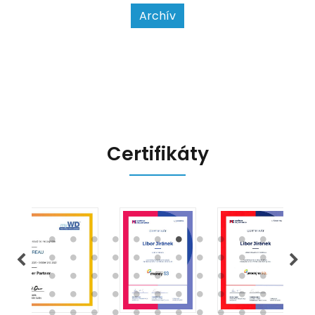
kontrolním orgánům. Podívejme se
Archív
na hlavní změny, které EET 2.0
přináší, a jak se na ně můžete
připravit.
Certifikáty