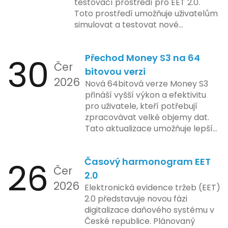
testovací prostředí pro EET 2.0.
aktivit, což vyvolalo obavy ohledně
Toto prostředí umožňuje uživatelům
soukromí a ochrany dat uživatelů.
simulovat a testovat nové
Zatímco Apple tvrdí, že veškeré
funkcionality elektronické evidence
jejich inovace kladou důraz na
tržeb v bezpečném a
bezpečnost a ochranu spotřebitelů,
30
Přechod Money S3 na 64
kontrolovaném prostředí. Uživatelé
Čer
regulační orgány různých zemí jsou
mají možnost předem se seznámit s
bitovou verzi
na pozoru a sledují vývoj celého
2026
aktualizacemi, a tím lépe připravit
Nová 64bitová verze Money S3
případu velmi bedlivě. Vedení
své systémy na oficiální zavedení
přináší vyšší výkon a efektivitu
společnosti zatím neposkytlo
nového systému.
pro uživatele, kteří potřebují
podrobnější informace o
zpracovávat velké objemy dat.
konkrétních záměrech či časové
Tato aktualizace umožňuje lepší
ose zavedení této technologie.
správu paměti a rychlejší provoz
aplikace, což je klíčové pro
26
Časový harmonogram EET
podniky s náročnými účetními
Čer
procesy.
2.0
2026
Elektronická evidence tržeb (EET)
2.0 představuje novou fázi
digitalizace daňového systému v
České republice. Plánovaný