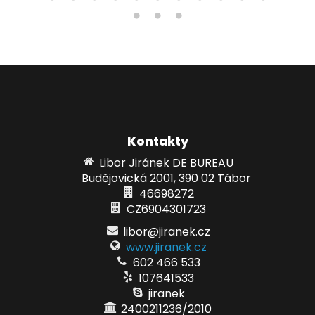
Kontakty
Libor Jiránek DE BUREAU
Budějovická 2001, 390 02 Tábor
46698272
CZ6904301723
libor@jiranek.cz
www.jiranek.cz
602 466 533
107641533
jiranek
2400211236/2010