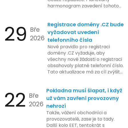
harmonogram zavedení tohoto
systému zahrnuje několik
klíčových etap. První fáze
29
Registrace domény .CZ bude
zahrnuje přípravu technické
Bře
platformy a legislativních změn,
vyžadovat uvedení
2026
které by měly být předloženy do
telefonního čísla
konce tohoto roku. Očekává se,
Nové pravidlo pro registraci
že tato fáze umožní adaptaci
domény .CZ vyžaduje, aby
systémů a rozšíření podpory pro
všechny nové žádosti o registraci
podnikatele, přičemž všechny
obsahovaly platné telefonní číslo.
potřebné technologie by měly
Tato aktualizace má za cíl zvýšit
být dostupné k testování v rámci
bezpečnost a transparentnost
pilotního programu. Druhá fáze,
při správě doménových jmen v
plánovaná na první pololetí
22
Pokladna musí šlapat, i když
České republice. Povinnost uvést
následujícího roku, je zaměřena
Bře
telefonní číslo se týká všech
už vám zavření provozovny
na školení a edukaci uživatelů,
2026
nově registrovaných domén, a
nehrozí
včetně přípravy materiálů a
také může ovlivnit stávající
Takže, vážení obchodníci a
školení pro zaměstnavatele a
majitele domén při aktualizaci
provozovatelé, zase je to tady.
účetní firmy. V této fázi dojde
jejich údajů.
Další kolo EET, tentokrát s
také k oficiálnímu spuštění