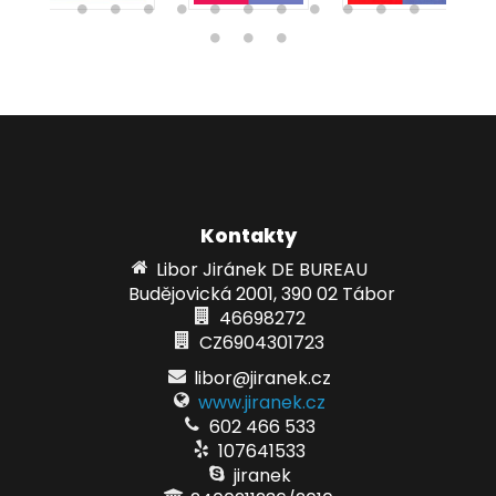
Kontakty
Libor Jiránek DE BUREAU
Budějovická 2001, 390 02 Tábor
46698272
CZ6904301723
libor@jiranek.cz
www.jiranek.cz
602 466 533
107641533
jiranek