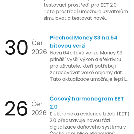
pokročilé sledování uživatelských
testovací prostředí pro EET 2.0.
aktivit, což vyvolalo obavy ohledně
Toto prostředí umožňuje uživatelům
soukromí a ochrany dat uživatelů.
simulovat a testovat nové
Zatímco Apple tvrdí, že veškeré
funkcionality elektronické evidence
jejich inovace kladou důraz na
tržeb v bezpečném a
bezpečnost a ochranu spotřebitelů,
30
Přechod Money S3 na 64
kontrolovaném prostředí. Uživatelé
Čer
regulační orgány různých zemí jsou
mají možnost předem se seznámit s
bitovou verzi
na pozoru a sledují vývoj celého
2026
aktualizacemi, a tím lépe připravit
Nová 64bitová verze Money S3
případu velmi bedlivě. Vedení
své systémy na oficiální zavedení
přináší vyšší výkon a efektivitu
společnosti zatím neposkytlo
nového systému.
pro uživatele, kteří potřebují
podrobnější informace o
zpracovávat velké objemy dat.
konkrétních záměrech či časové
Tato aktualizace umožňuje lepší
ose zavedení této technologie.
správu paměti a rychlejší provoz
aplikace, což je klíčové pro
26
Časový harmonogram EET
podniky s náročnými účetními
Čer
procesy.
2.0
2026
Elektronická evidence tržeb (EET)
2.0 představuje novou fázi
digitalizace daňového systému v
České republice. Plánovaný