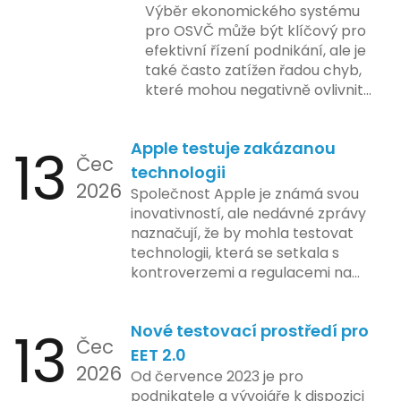
Výběr ekonomického systému
pro OSVČ může být klíčový pro
efektivní řízení podnikání, ale je
také často zatížen řadou chyb,
které mohou negativně ovlivnit
podnikání. Zde se podíváme na
pět nejčastějších chyb, kterých
13
Apple testuje zakázanou
by se podnikatelé měli vyvarovat.
Čec
technologii
2026
Společnost Apple je známá svou
inovativností, ale nedávné zprávy
naznačují, že by mohla testovat
technologii, která se setkala s
kontroverzemi a regulacemi na
různých trzích. Podle zasvěcených
zdrojů Apple zkoumá možnosti
13
Nové testovací prostředí pro
implementace funkce, která by
Čec
mohla porušovat určité zákonné
EET 2.0
2026
limity na ochranu osobních údajů.
Od července 2023 je pro
Tato technologie se zaměřuje na
podnikatele a vývojáře k dispozici