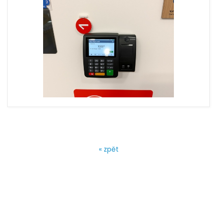
« zpět