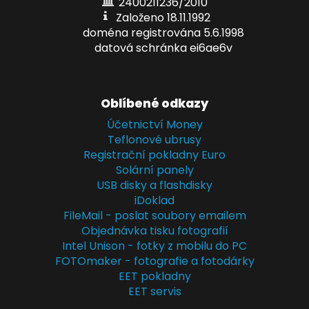
2400211236/2010
Založeno 18.11.1992
doména registrována 5.6.1998
datová schránka ei6ae6v
Oblíbené odkazy
Účetnictví Money
Teflonové ubrusy
Registrační pokladny Euro
Solární panely
USB disky a flashdisky
iDoklad
FileMail - poslat soubory emailem
Objednávka tisku fotografií
Intel Unison - fotky z mobilu do PC
FOTOmaker - fotografie a fotodárky
EET pokladny
EET servis