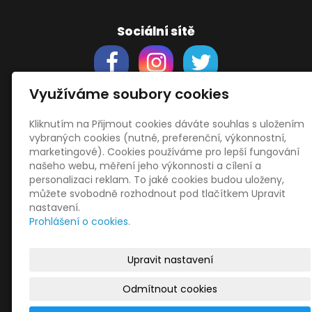
Sociální sítě
Využíváme soubory cookies
Kliknutím na Přijmout cookies dáváte souhlas s uložením
Support
vybraných cookies (nutné, preferenční, výkonnostní,
Obchodní podmínky
marketingové). Cookies používáme pro lepší fungování
Zásady zpracování osobních údajů
našeho webu, měření jeho výkonnosti a cílení a
Obrázky použity
vecteezy.com
personalizaci reklam. To jaké cookies budou uloženy,
můžete svobodně rozhodnout pod tlačítkem Upravit
a
depositphotos.com
nastavení.
OneDrive
- snadný přenos souborů
Prohlášení o cookies.
HopToDesk
- vzdálená správa
START
Upravit nastavení
Odmítnout cookies
© 2026
Libor Jiránek DE BUREAU
|
Mapa webu