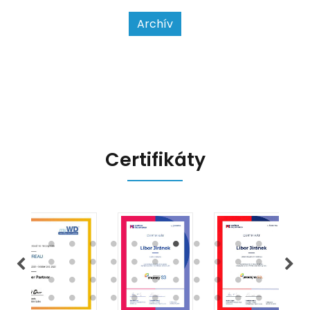
usnadnit život podnikatelům i
kontrolním orgánům. Podívejme se
Archív
na hlavní změny, které EET 2.0
přináší, a jak se na ně můžete
připravit.
Certifikáty