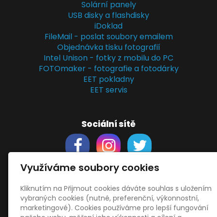
Solární panely
USB disky a flashdisky
iDoklad
FileMail - poslat soubory emailem
Objednávka tisku fotografií
Intel Unison - fotky z mobilu do PC
FOTOmaker - fotografie a fotodárky
EET pokladny
EET servis
Sociální sítě
Využíváme soubory cookies
Kliknutím na Přijmout cookies dáváte souhlas s uložením
Support
vybraných cookies (nutné, preferenční, výkonnostní,
Obchodní podmínky
marketingové). Cookies používáme pro lepší fungování
Zásady zpracování osobních údajů