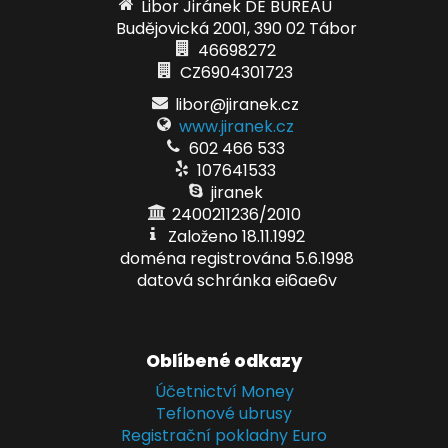
Libor Jiránek DE BUREAU
Budějovická 2001, 390 02 Tábor
46698272
CZ6904301723
libor@jiranek.cz
www.jiranek.cz
602 466 533
107641533
jiranek
2400211236/2010
Založeno 18.11.1992
doména registrována 5.6.1998
datová schránka ei6ae6v
Oblíbené odkazy
Účetnictví Money
Teflonové ubrusy
Registrační pokladny Euro