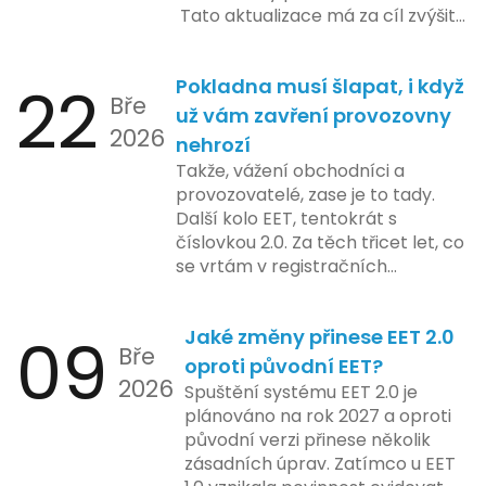
potřebné technologie by měly
Tato aktualizace má za cíl zvýšit
být dostupné k testování v rámci
bezpečnost a transparentnost
pilotního programu. Druhá fáze,
při správě doménových jmen v
plánovaná na první pololetí
22
Pokladna musí šlapat, i když
České republice. Povinnost uvést
následujícího roku, je zaměřena
Bře
telefonní číslo se týká všech
už vám zavření provozovny
na školení a edukaci uživatelů,
2026
nově registrovaných domén, a
nehrozí
včetně přípravy materiálů a
také může ovlivnit stávající
Takže, vážení obchodníci a
školení pro zaměstnavatele a
majitele domén při aktualizaci
provozovatelé, zase je to tady.
účetní firmy. V této fázi dojde
jejich údajů.
Další kolo EET, tentokrát s
také k oficiálnímu spuštění
číslovkou 2.0. Za těch třicet let, co
systému pro vybrané segmenty
se vrtám v registračních
podnikání. Třetí a konečná fáze
pokladnách, jsem viděl už ledacos.
plánovaná na druhé pololetí roku
Od elektronických tlačítkových
2024 zahrnuje kompletní
09
Jaké změny přinese EET 2.0
pokladen, co se občas zasekly, až
integraci systému EET 2.0 do
Bře
po ty nejmodernější dotykové
praxe, s povinností prodejců
oproti původní EET?
2026
systémy, co umí pomalu i kafe
zapojit se do nového systému,
Spuštění systému EET 2.0 je
uvařit. A jedno vím jistě: legislativa
včetně zvýšeného dohledu nad
plánováno na rok 2027 a oproti
se mění, ale základní pravidlo
dodržováním pravidel.
původní verzi přinese několik
zůstává – pokladna musí šlapat
zásadních úprav. Zatímco u EET
jako hodinky. Jinak jsou problémy.