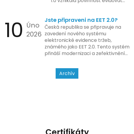
1.0 vznikala povinnost evidovat
tržbu podle formy platby – tedy
zda šlo o hotovost nebo
10
Jste připraveni na EET 2.0?
bezhotovostní transakci – nově
Úno
se má tato povinnost odvíjet od
Česká republika se připravuje na
2026
povahy podnikatelské činnosti a
zavedení nového systému
způsobu interakce se
elektronické evidence tržeb,
zákazníkem.
známého jako EET 2.0. Tento systém
přináší modernizaci a zefektivnění
dosavadního procesu, což by mělo
usnadnit život podnikatelům i
kontrolním orgánům. Podívejme se
Archív
na hlavní změny, které EET 2.0
přináší, a jak se na ně můžete
připravit.
Certifikáty