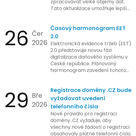
zpracovávat velké objemy dat.
konkrétních záměrech či časové
Tato aktualizace umožňuje lepší
ose zavedení této technologie.
správu paměti a rychlejší provoz
aplikace, což je klíčové pro
26
Časový harmonogram EET
podniky s náročnými účetními
Čer
procesy.
2.0
2026
Elektronická evidence tržeb (EET)
2.0 představuje novou fázi
digitalizace daňového systému v
České republice. Plánovaný
harmonogram zavedení tohoto
systému zahrnuje několik
klíčových etap. První fáze
29
Registrace domény .CZ bude
zahrnuje přípravu technické
Bře
platformy a legislativních změn,
vyžadovat uvedení
2026
které by měly být předloženy do
telefonního čísla
konce tohoto roku. Očekává se,
Nové pravidlo pro registraci
že tato fáze umožní adaptaci
domény .CZ vyžaduje, aby
systémů a rozšíření podpory pro
všechny nové žádosti o registraci
podnikatele, přičemž všechny
obsahovaly platné telefonní číslo.