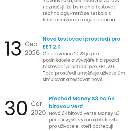
inovativností, ale nedávné zprávy
naznačují, že by mohla testovat
technologii, která se setkala s
kontroverzemi a regulacemi na
různých trzích. Podle zasvěcených
zdrojů Apple zkoumá možnosti
13
Nové testovací prostředí pro
implementace funkce, která by
Čec
mohla porušovat určité zákonné
EET 2.0
2026
limity na ochranu osobních údajů.
Od července 2023 je pro
Tato technologie se zaměřuje na
podnikatele a vývojáře k dispozici
pokročilé sledování uživatelských
testovací prostředí pro EET 2.0.
aktivit, což vyvolalo obavy ohledně
Toto prostředí umožňuje uživatelům
soukromí a ochrany dat uživatelů.
simulovat a testovat nové
Zatímco Apple tvrdí, že veškeré
funkcionality elektronické evidence
jejich inovace kladou důraz na
tržeb v bezpečném a
bezpečnost a ochranu spotřebitelů,
30
Přechod Money S3 na 64
kontrolovaném prostředí. Uživatelé
Čer
regulační orgány různých zemí jsou
mají možnost předem se seznámit s
bitovou verzi
na pozoru a sledují vývoj celého
2026
aktualizacemi, a tím lépe připravit
Nová 64bitová verze Money S3
případu velmi bedlivě. Vedení
své systémy na oficiální zavedení
přináší vyšší výkon a efektivitu
společnosti zatím neposkytlo
nového systému.
pro uživatele, kteří potřebují
podrobnější informace o