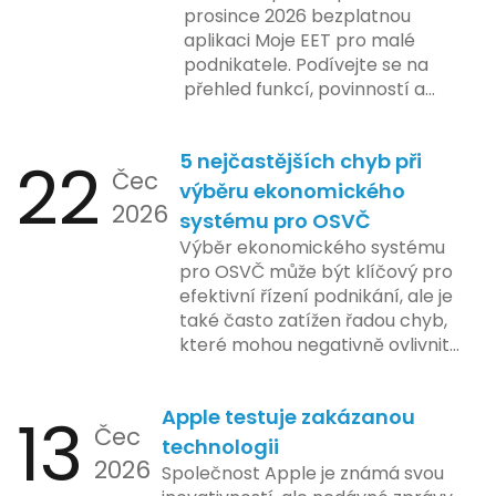
prosince 2026 bezplatnou
aplikaci Moje EET pro malé
podnikatele. Podívejte se na
přehled funkcí, povinností a
nejčastějších otázek.
22
5 nejčastějších chyb při
Čec
výběru ekonomického
2026
systému pro OSVČ
Výběr ekonomického systému
pro OSVČ může být klíčový pro
efektivní řízení podnikání, ale je
také často zatížen řadou chyb,
které mohou negativně ovlivnit
podnikání. Zde se podíváme na
pět nejčastějších chyb, kterých
13
Apple testuje zakázanou
by se podnikatelé měli vyvarovat.
Čec
technologii
2026
Společnost Apple je známá svou