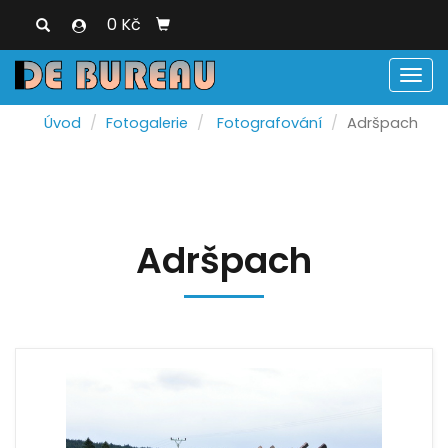
0 Kč
Men
Úvod
Fotogalerie
Fotografování
Adršpach
Adršpach