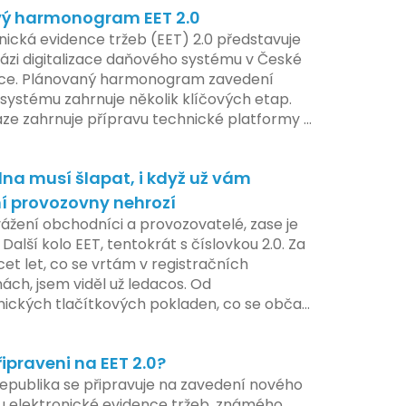
ý harmonogram EET 2.0
í nového systému.
nická evidence tržeb (EET) 2.0 představuje
ázi digitalizace daňového systému v České
ice. Plánovaný harmonogram zavedení
systému zahrnuje několik klíčových etap.
áze zahrnuje přípravu technické platformy a
tivních změn, které by měly být předloženy
e tohoto roku. Očekává se, že tato fáze
na musí šlapat, i když už vám
 adaptaci systémů a rozšíření podpory pro
atele, přičemž všechny potřebné
í provozovny nehrozí
ogie by měly být dostupné k testování v
vážení obchodníci a provozovatelé, zase je
ilotního programu. Druhá fáze, plánovaná
 Další kolo EET, tentokrát s číslovkou 2.0. Za
í pololetí následujícího roku, je zaměřena
cet let, co se vrtám v registračních
ení a edukaci uživatelů, včetně přípravy
ách, jsem viděl už ledacos. Od
lů a školení pro zaměstnavatele a účetní
nických tlačítkových pokladen, co se občas
V této fázi dojde také k oficiálnímu spuštění
, až po ty nejmodernější dotykové systémy,
u pro vybrané segmenty podnikání. Třetí a
omalu i kafe uvařit. A jedno vím jistě:
á fáze plánovaná na druhé pololetí roku
řipraveni na EET 2.0?
iva se mění, ale základní pravidlo zůstává –
hrnuje kompletní integraci systému EET 2.0
a musí šlapat jako hodinky. Jinak jsou
epublika se připravuje na zavedení nového
e, s povinností prodejců zapojit se do
my.
 elektronické evidence tržeb, známého