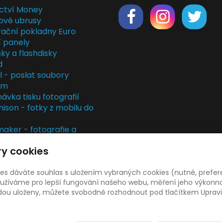
ctví Money
ové ubrusy
rační pokladny Euro
í panely
ky a flashdisky
d
il - poslat soubory
em
ávka tisku fotografií
nison - fotky z mobilu do
ker - fotografie a
rky
y cookies
kladny
rvis
ies dáváte souhlas s uložením vybraných cookies (nutné, prefer
žíváme pro lepší fungování našeho webu, měření jeho výkonnost
udou uloženy, můžete svobodně rozhodnout pod tlačítkem Upravi