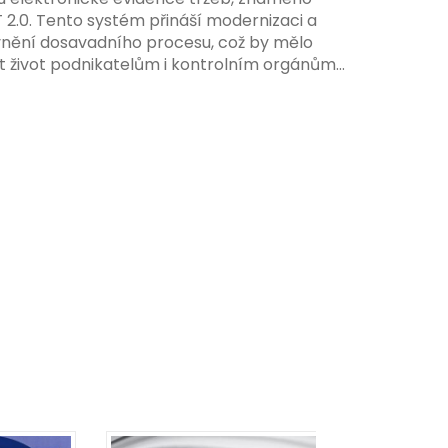
 systému, včetně zvýšeného dohledu nad
T 2.0. Tento systém přináší modernizaci a
váním pravidel.
vnění dosavadního procesu, což by mělo
t život podnikatelům i kontrolním orgánům.
me se na hlavní změny, které EET 2.0 přináší,
 na ně můžete připravit.