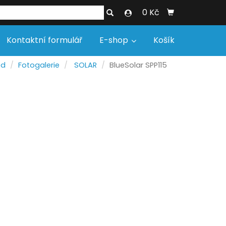
0 Kč
Kontaktní formulář
E-shop
Košík
od
Fotogalerie
SOLAR
BlueSolar SPP115