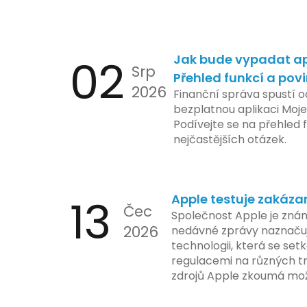
02
Jak bude vypadat ap
Srp
Přehled funkcí a pov
2026
Finanční správa spustí o
bezplatnou aplikaci Moje
Podívejte se na přehled f
nejčastějších otázek.
13
Apple testuje zakáza
Čec
Společnost Apple je znám
2026
nedávné zprávy naznačuj
technologii, která se set
regulacemi na různých t
zdrojů Apple zkoumá mo
funkce, která by mohla 
limity na ochranu osobní