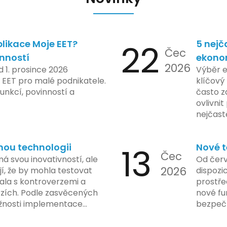
likace Moje EET?
22
5 nejč
Čec
inností
ekono
2026
d 1. prosince 2026
Výběr 
 EET pro malé podnikatele.
klíčový 
unkcí, povinností a
často z
ovlivni
nejčast
vyvarov
nou technologii
13
Nové t
Čec
á svou inovativností, ale
Od červ
2026
í, že by mohla testovat
dispozic
kala s kontroverzemi a
prostře
rzích. Podle zasvěcených
nové fu
žnosti implementace
bezpečn
porušovat určité zákonné
mají mo
ch údajů. Tato technologie
a tím lé