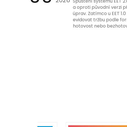
2026
Spuštění systému EET 2.
a oproti původní verzi p
úprav. Zatímco u EET 1.0
evidovat tržbu podle for
hotovost nebo bezhotov
má tato povinnost odví
podnikatelské činnosti 
zákazníkem.