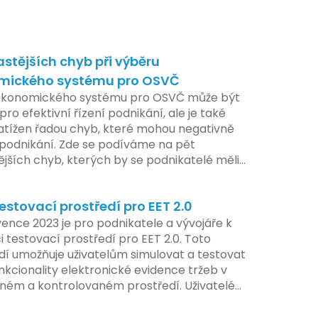
astějších chyb při výběru
mického systému pro OSVČ
ekonomického systému pro OSVČ může být
pro efektivní řízení podnikání, ale je také
atížen řadou chyb, které mohou negativně
t podnikání. Zde se podíváme na pět
ějších chyb, kterých by se podnikatelé měli
at.
estovací prostředí pro EET 2.0
ence 2023 je pro podnikatele a vývojáře k
i testovací prostředí pro EET 2.0. Toto
dí umožňuje uživatelům simulovat a testovat
nkcionality elektronické evidence tržeb v
ém a kontrolovaném prostředí. Uživatelé
žnost předem se seznámit s aktualizacemi,
pe připravit své systémy na oficiální