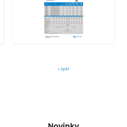
« zpět
Novinky