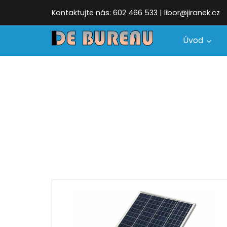
Kontaktujte nás: 602 466 533 | libor@jiranek.cz
Úvod