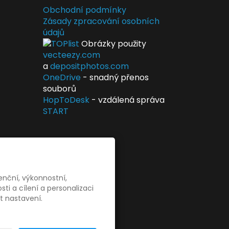
Obchodní podmínky
Zásady zpracování osobních
údajů
Obrázky použity
vecteezy.com
a
depositphotos.com
OneDrive
- snadný přenos
souborů
HopToDesk
- vzdálená správa
START
enční, výkonnostní,
i a cílení a personalizaci
t nastavení.