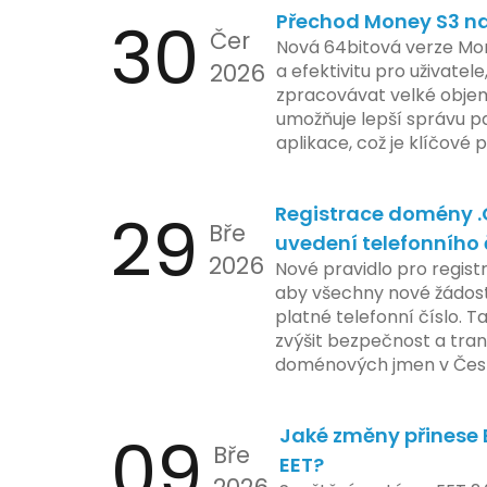
30
Přechod Money S3 na 
se zaměřuje na pokročilé
Čer
aktivit, což vyvolalo oba
Nová 64bitová verze Mon
2026
ochrany dat uživatelů. Za
a efektivitu pro uživatele
veškeré jejich inovace k
zpracovávat velké objem
a ochranu spotřebitelů, 
umožňuje lepší správu pa
zemí jsou na pozoru a sle
aplikace, což je klíčové
velmi bedlivě. Vedení sp
účetními procesy.
podrobnější informace o
29
Registrace domény 
časové ose zavedení této
Bře
uvedení telefonního 
2026
Nové pravidlo pro regist
aby všechny nové žádosti
platné telefonní číslo. T
zvýšit bezpečnost a tra
doménových jmen v Česk
uvést telefonní číslo se
registrovaných domén, a
09
Jaké změny přinese E
stávající majitele domén p
Bře
EET?