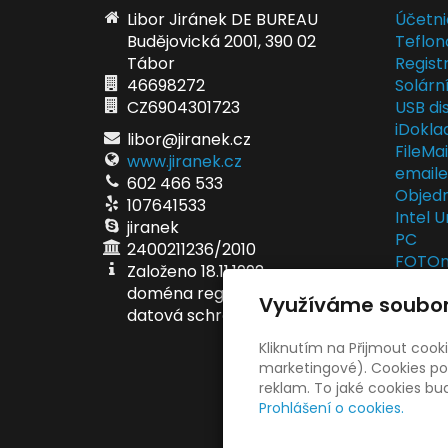
Libor Jiránek DE BUREAU
Účetni
Budějovická 2001, 390 02
Teflon
Tábor
Regist
46698272
Solárn
CZ6904301723
USB dis
iDokla
libor@jiranek.cz
FileMa
www.jiranek.cz
email
602 466 533
Objedn
107641533
Intel U
jiranek
PC
2400211236/2010
FOTOma
Založeno 18.11.1992
fotodá
doména registrována 5.6.1998
Využíváme soubor
EET po
datová schránka ei6ae6v
EET se
Kliknutím na Přijmout cook
marketingové). Cookies pou
reklam. To jaké cookies b
Prohlášení o cookies.