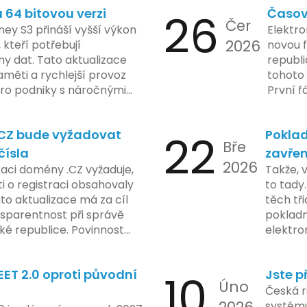
64 bitovou verzi
26
Časov
 sledování uživatelských
zaveden
Čer
vy ohledně soukromí a
ey S3 přináší vyšší výkon
Elektro
tímco Apple tvrdí, že
2026
, kteří potřebují
novou f
ladou důraz na bezpečnost
y dat. Tato aktualizace
republ
regulační orgány různých
měti a rychlejší provoz
tohoto 
dují vývoj celého případu
 pro podniky s náročnými
První f
olečnosti zatím neposkytlo
legisla
 konkrétních záměrech či
do konc
.CZ bude vyžadovat
22
Poklad
 technologie.
umožní
Bře
podnik
čísla
zavřen
2026
technol
raci domény .CZ vyžaduje,
Takže, 
rámci p
 o registraci obsahovaly
to tady.
na prvn
ato aktualizace má za cíl
těch tři
na škol
nsparentnost při správě
pokladn
materiá
é republice. Povinnost
elektro
firmy. 
 týká všech nově
zasekly
systém
 také může ovlivnit
co umí p
konečn
ET 2.0 oproti původní
10
Jste p
ři aktualizaci jejich údajů.
legislat
Úno
2024 za
pokladn
Česká r
do prax
problé
systému