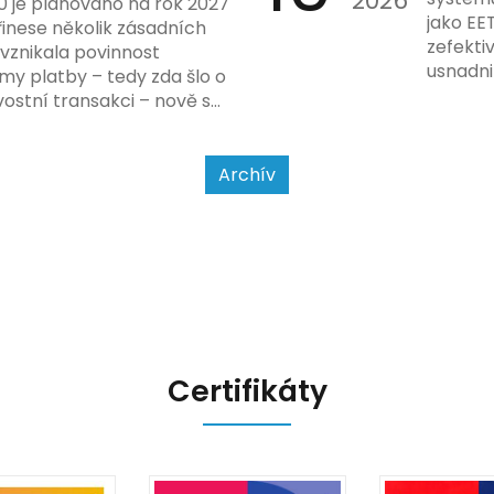
2026
0 je plánováno na rok 2027
nového
jako EE
řinese několik zásadních
dodržo
zefekti
 vznikala povinnost
usnadni
my platby – tedy zda šlo o
Podívej
ostní transakci – nově se
a jak se
jet od povahy
a způsobu interakce se
Archív
Certifikáty