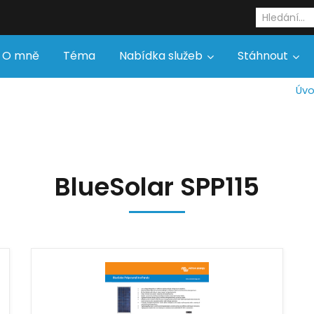
O mně
Téma
Nabídka služeb
Stáhnout
Úv
BlueSolar SPP115