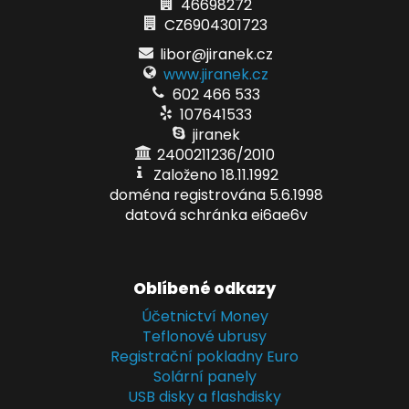
46698272
CZ6904301723
libor@jiranek.cz
www.jiranek.cz
602 466 533
107641533
jiranek
2400211236/2010
Založeno 18.11.1992
doména registrována 5.6.1998
datová schránka ei6ae6v
Oblíbené odkazy
Účetnictví Money
Teflonové ubrusy
Registrační pokladny Euro
Solární panely
USB disky a flashdisky