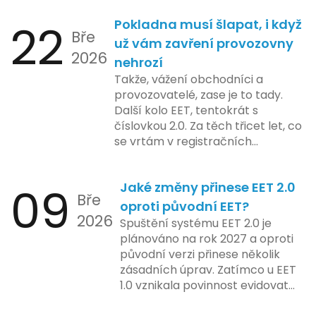
pilotního programu. Druhá fáze,
při správě doménových jmen v
plánovaná na první pololetí
22
Pokladna musí šlapat, i když
České republice. Povinnost uvést
následujícího roku, je zaměřena
Bře
telefonní číslo se týká všech
už vám zavření provozovny
na školení a edukaci uživatelů,
2026
nově registrovaných domén, a
nehrozí
včetně přípravy materiálů a
také může ovlivnit stávající
Takže, vážení obchodníci a
školení pro zaměstnavatele a
majitele domén při aktualizaci
provozovatelé, zase je to tady.
účetní firmy. V této fázi dojde
jejich údajů.
Další kolo EET, tentokrát s
také k oficiálnímu spuštění
číslovkou 2.0. Za těch třicet let, co
systému pro vybrané segmenty
se vrtám v registračních
podnikání. Třetí a konečná fáze
pokladnách, jsem viděl už ledacos.
plánovaná na druhé pololetí roku
Od elektronických tlačítkových
2024 zahrnuje kompletní
09
Jaké změny přinese EET 2.0
pokladen, co se občas zasekly, až
integraci systému EET 2.0 do
Bře
po ty nejmodernější dotykové
praxe, s povinností prodejců
oproti původní EET?
2026
systémy, co umí pomalu i kafe
zapojit se do nového systému,
Spuštění systému EET 2.0 je
uvařit. A jedno vím jistě: legislativa
včetně zvýšeného dohledu nad
plánováno na rok 2027 a oproti
se mění, ale základní pravidlo
dodržováním pravidel.
původní verzi přinese několik
zůstává – pokladna musí šlapat
zásadních úprav. Zatímco u EET
jako hodinky. Jinak jsou problémy.
1.0 vznikala povinnost evidovat
tržbu podle formy platby – tedy