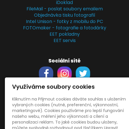
iDoklad
FileMail - poslat soubory emailem
Objednávka tisku fotografií
Intel Unison - fotky z mobilu do PC
FOTOmaker - fotografie a fotodárky
EET pokladny
EET servis
Sociální sítě
Využíváme soubory cookies
Kliknutím na Přijmout cookies dáváte souhlas s uložením
Support
vybraných cookies (nutné, preferenční, výkonnostní,
Obchodní podmínky
marketingové). Cookies používáme pro lepší fungování
Zásady zpracování osobních údajů
našeho webu, měření jeho výkonnosti a cílení a
Obrázky použity
vecteezy.com
personalizaci reklam. To jaké cookies budou uloženy,
můžete svobodně rozhodnout pod tlačítkem Upravit
a
depositphotos.com