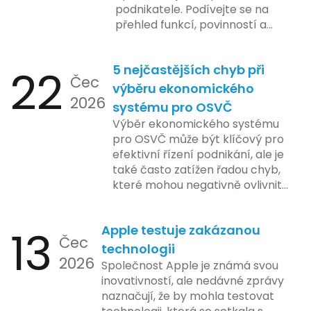
podnikatele. Podívejte se na
přehled funkcí, povinností a
nejčastějších otázek.
22
5 nejčastějších chyb při
Čec
výběru ekonomického
2026
systému pro OSVČ
Výběr ekonomického systému
pro OSVČ může být klíčový pro
efektivní řízení podnikání, ale je
také často zatížen řadou chyb,
které mohou negativně ovlivnit
podnikání. Zde se podíváme na
pět nejčastějších chyb, kterých
13
Apple testuje zakázanou
by se podnikatelé měli vyvarovat.
Čec
technologii
2026
Společnost Apple je známá svou
inovativností, ale nedávné zprávy
naznačují, že by mohla testovat