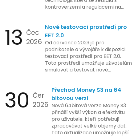
technologii, která se setkala s
kontroverzemi a regulacemi na
různých trzích. Podle zasvěcených
zdrojů Apple zkoumá možnosti
13
Nové testovací prostředí pro
implementace funkce, která by
Čec
mohla porušovat určité zákonné
EET 2.0
2026
limity na ochranu osobních údajů.
Od července 2023 je pro
Tato technologie se zaměřuje na
podnikatele a vývojáře k dispozici
pokročilé sledování uživatelských
testovací prostředí pro EET 2.0.
aktivit, což vyvolalo obavy ohledně
Toto prostředí umožňuje uživatelům
soukromí a ochrany dat uživatelů.
simulovat a testovat nové
Zatímco Apple tvrdí, že veškeré
funkcionality elektronické evidence
jejich inovace kladou důraz na
tržeb v bezpečném a
bezpečnost a ochranu spotřebitelů,
30
Přechod Money S3 na 64
kontrolovaném prostředí. Uživatelé
Čer
regulační orgány různých zemí jsou
mají možnost předem se seznámit s
bitovou verzi
na pozoru a sledují vývoj celého
2026
aktualizacemi, a tím lépe připravit
Nová 64bitová verze Money S3
případu velmi bedlivě. Vedení
své systémy na oficiální zavedení
přináší vyšší výkon a efektivitu
společnosti zatím neposkytlo
nového systému.
pro uživatele, kteří potřebují
podrobnější informace o
zpracovávat velké objemy dat.
konkrétních záměrech či časové
Tato aktualizace umožňuje lepší
ose zavedení této technologie.