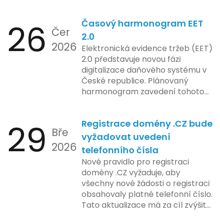
správu paměti a rychlejší provoz
aplikace, což je klíčové pro
26
Časový harmonogram EET
podniky s náročnými účetními
Čer
procesy.
2.0
2026
Elektronická evidence tržeb (EET)
2.0 představuje novou fázi
digitalizace daňového systému v
České republice. Plánovaný
harmonogram zavedení tohoto
systému zahrnuje několik
klíčových etap. První fáze
29
Registrace domény .CZ bude
zahrnuje přípravu technické
Bře
platformy a legislativních změn,
vyžadovat uvedení
2026
které by měly být předloženy do
telefonního čísla
konce tohoto roku. Očekává se,
Nové pravidlo pro registraci
že tato fáze umožní adaptaci
domény .CZ vyžaduje, aby
systémů a rozšíření podpory pro
všechny nové žádosti o registraci
podnikatele, přičemž všechny
obsahovaly platné telefonní číslo.
potřebné technologie by měly
Tato aktualizace má za cíl zvýšit
být dostupné k testování v rámci
bezpečnost a transparentnost