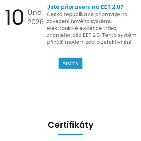
zda šlo o hotovost nebo
10
Jste připraveni na EET 2.0?
bezhotovostní transakci – nově
Úno
se má tato povinnost odvíjet od
Česká republika se připravuje na
2026
povahy podnikatelské činnosti a
zavedení nového systému
způsobu interakce se
elektronické evidence tržeb,
zákazníkem.
známého jako EET 2.0. Tento systém
přináší modernizaci a zefektivnění
dosavadního procesu, což by mělo
usnadnit život podnikatelům i
kontrolním orgánům. Podívejme se
Archív
na hlavní změny, které EET 2.0
přináší, a jak se na ně můžete
připravit.
Certifikáty