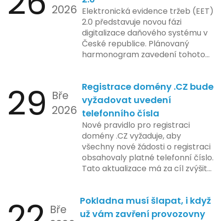
26
2026
Elektronická evidence tržeb (EET)
2.0 představuje novou fázi
digitalizace daňového systému v
České republice. Plánovaný
harmonogram zavedení tohoto
systému zahrnuje několik
klíčových etap. První fáze
29
Registrace domény .CZ bude
zahrnuje přípravu technické
Bře
platformy a legislativních změn,
vyžadovat uvedení
2026
které by měly být předloženy do
telefonního čísla
konce tohoto roku. Očekává se,
Nové pravidlo pro registraci
že tato fáze umožní adaptaci
domény .CZ vyžaduje, aby
systémů a rozšíření podpory pro
všechny nové žádosti o registraci
podnikatele, přičemž všechny
obsahovaly platné telefonní číslo.
potřebné technologie by měly
Tato aktualizace má za cíl zvýšit
být dostupné k testování v rámci
bezpečnost a transparentnost
pilotního programu. Druhá fáze,
při správě doménových jmen v
plánovaná na první pololetí
22
Pokladna musí šlapat, i když
České republice. Povinnost uvést
následujícího roku, je zaměřena
Bře
telefonní číslo se týká všech
už vám zavření provozovny
na školení a edukaci uživatelů,