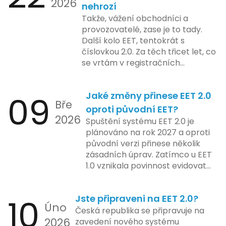
2026
nově registrovaných domén, a
nehrozí
včetně přípravy materiálů a
také může ovlivnit stávající
Takže, vážení obchodníci a
školení pro zaměstnavatele a
majitele domén při aktualizaci
provozovatelé, zase je to tady.
účetní firmy. V této fázi dojde
jejich údajů.
Další kolo EET, tentokrát s
také k oficiálnímu spuštění
číslovkou 2.0. Za těch třicet let, co
systému pro vybrané segmenty
se vrtám v registračních
podnikání. Třetí a konečná fáze
pokladnách, jsem viděl už ledacos.
plánovaná na druhé pololetí roku
Od elektronických tlačítkových
2024 zahrnuje kompletní
09
Jaké změny přinese EET 2.0
pokladen, co se občas zasekly, až
integraci systému EET 2.0 do
Bře
po ty nejmodernější dotykové
praxe, s povinností prodejců
oproti původní EET?
2026
systémy, co umí pomalu i kafe
zapojit se do nového systému,
Spuštění systému EET 2.0 je
uvařit. A jedno vím jistě: legislativa
včetně zvýšeného dohledu nad
plánováno na rok 2027 a oproti
se mění, ale základní pravidlo
dodržováním pravidel.
původní verzi přinese několik
zůstává – pokladna musí šlapat
zásadních úprav. Zatímco u EET
jako hodinky. Jinak jsou problémy.
1.0 vznikala povinnost evidovat
tržbu podle formy platby – tedy
zda šlo o hotovost nebo
10
Jste připraveni na EET 2.0?
bezhotovostní transakci – nově
Úno
se má tato povinnost odvíjet od
Česká republika se připravuje na
2026
povahy podnikatelské činnosti a
zavedení nového systému