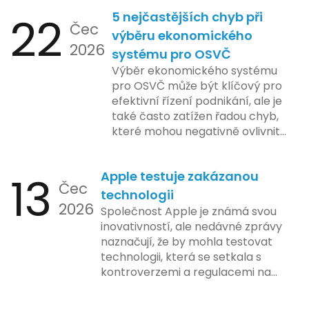
22
5 nejčastějších chyb při
Čec
výběru ekonomického
2026
systému pro OSVČ
Výběr ekonomického systému
pro OSVČ může být klíčový pro
efektivní řízení podnikání, ale je
také často zatížen řadou chyb,
které mohou negativně ovlivnit
podnikání. Zde se podíváme na
pět nejčastějších chyb, kterých
13
Apple testuje zakázanou
by se podnikatelé měli vyvarovat.
Čec
technologii
2026
Společnost Apple je známá svou
inovativností, ale nedávné zprávy
naznačují, že by mohla testovat
technologii, která se setkala s
kontroverzemi a regulacemi na
různých trzích. Podle zasvěcených
zdrojů Apple zkoumá možnosti