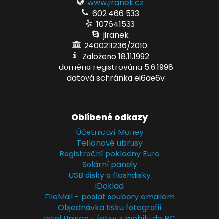
www.jiranek.cz
602 466 533
107641533
jiranek
2400211236/2010
Založeno 18.11.1992
doména registrována 5.6.1998
datová schránka ei6ae6v
Oblíbené odkazy
Účetnictví Money
Teflonové ubrusy
Registrační pokladny Euro
Solární panely
USB disky a flashdisky
iDoklad
FileMail - poslat soubory emailem
Objednávka tisku fotografií
Intel Unison - fotky z mobilu do PC