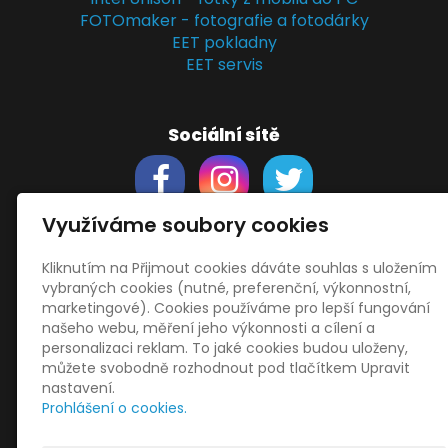
FOTOmaker - fotografie a fotodárky
EET pokladny
EET servis
Sociální sítě
Využíváme soubory cookies
Kliknutím na Přijmout cookies dáváte souhlas s uložením
Support
vybraných cookies (nutné, preferenční, výkonnostní,
Obchodní podmínky
marketingové). Cookies používáme pro lepší fungování
Zásady zpracování osobních údajů
našeho webu, měření jeho výkonnosti a cílení a
Obrázky použity
vecteezy.com
personalizaci reklam. To jaké cookies budou uloženy,
můžete svobodně rozhodnout pod tlačítkem Upravit
a
depositphotos.com
nastavení.
OneDrive
- snadný přenos souborů
Prohlášení o cookies.
HopToDesk
- vzdálená správa
START