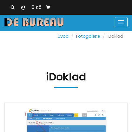
0 Kč
Men
Úvod
Fotogalerie
iDoklad
iDoklad