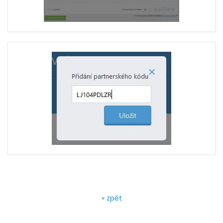
« zpět