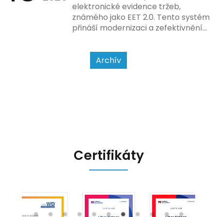
způsobu interakce se
elektronické evidence tržeb,
zákazníkem.
známého jako EET 2.0. Tento systém
přináší modernizaci a zefektivnění
dosavadního procesu, což by mělo
usnadnit život podnikatelům i
kontrolním orgánům. Podívejme se
Archív
na hlavní změny, které EET 2.0
přináší, a jak se na ně můžete
připravit.
Certifikáty