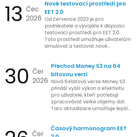
13
Nové testovací prostředí pro
implementace funkce, která by
Čec
mohla porušovat určité zákonné
EET 2.0
2026
limity na ochranu osobních údajů.
Od července 2023 je pro
Tato technologie se zaměřuje na
podnikatele a vývojáře k dispozici
pokročilé sledování uživatelských
testovací prostředí pro EET 2.0.
aktivit, což vyvolalo obavy ohledně
Toto prostředí umožňuje uživatelům
soukromí a ochrany dat uživatelů.
simulovat a testovat nové
Zatímco Apple tvrdí, že veškeré
funkcionality elektronické evidence
jejich inovace kladou důraz na
tržeb v bezpečném a
bezpečnost a ochranu spotřebitelů,
30
Přechod Money S3 na 64
kontrolovaném prostředí. Uživatelé
Čer
regulační orgány různých zemí jsou
mají možnost předem se seznámit s
bitovou verzi
na pozoru a sledují vývoj celého
2026
aktualizacemi, a tím lépe připravit
Nová 64bitová verze Money S3
případu velmi bedlivě. Vedení
své systémy na oficiální zavedení
přináší vyšší výkon a efektivitu
společnosti zatím neposkytlo
nového systému.
pro uživatele, kteří potřebují
podrobnější informace o
zpracovávat velké objemy dat.
konkrétních záměrech či časové
Tato aktualizace umožňuje lepší
ose zavedení této technologie.
správu paměti a rychlejší provoz
aplikace, což je klíčové pro
Časový harmonogram EET
podniky s náročnými účetními
Čer
procesy.
2.0