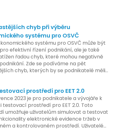
astějších chyb při výběru
mického systému pro OSVČ
ekonomického systému pro OSVČ může být
pro efektivní řízení podnikání, ale je také
atížen řadou chyb, které mohou negativně
t podnikání. Zde se podíváme na pět
ějších chyb, kterých by se podnikatelé měli
at.
estovací prostředí pro EET 2.0
ence 2023 je pro podnikatele a vývojáře k
i testovací prostředí pro EET 2.0. Toto
dí umožňuje uživatelům simulovat a testovat
nkcionality elektronické evidence tržeb v
ém a kontrolovaném prostředí. Uživatelé
žnost předem se seznámit s aktualizacemi,
pe připravit své systémy na oficiální