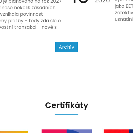
2026
0 je plánováno na rok 2027
nového
jako EE
řinese několik zásadních
dodržo
zefekti
 vznikala povinnost
usnadni
my platby – tedy zda šlo o
Podívej
ostní transakci – nově se
a jak se
jet od povahy
a způsobu interakce se
Archív
Certifikáty