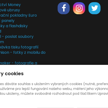
ctví Money
ové ubrusy
rační pokladny Euro
í panely
ky a flashdisky
d
il - poslat soubory
em
ávka tisku fotografií
nison - fotky z mobilu do
ker - fotografie a
rky
y cookies
kladny
rvis
ies dáváte souhlas s uložením vybraných cookies (nutné, prefer
žíváme pro lepší fungování našeho webu, měření jeho výkonnost
udou uloženy, můžete svobodně rozhodnout pod tlačítkem Upravi