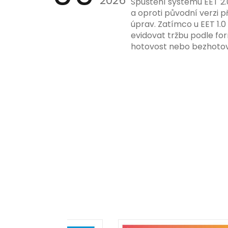
2026
Spuštění systému EET 2.
a oproti původní verzi p
úprav. Zatímco u EET 1.0
evidovat tržbu podle for
hotovost nebo bezhotov
má tato povinnost odví
podnikatelské činnosti 
zákazníkem.