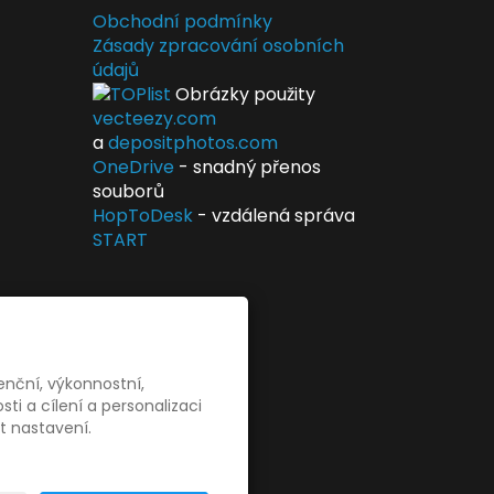
Obchodní podmínky
Zásady zpracování osobních
údajů
Obrázky použity
vecteezy.com
a
depositphotos.com
OneDrive
- snadný přenos
souborů
HopToDesk
- vzdálená správa
START
enční, výkonnostní,
i a cílení a personalizaci
t nastavení.