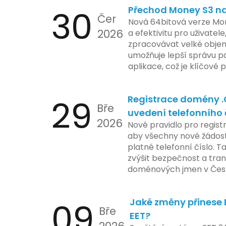
30
Přechod Money S3 na 
se zaměřuje na pokročilé
Čer
aktivit, což vyvolalo oba
Nová 64bitová verze Mon
2026
ochrany dat uživatelů. Za
a efektivitu pro uživatele
veškeré jejich inovace k
zpracovávat velké objem
a ochranu spotřebitelů, 
umožňuje lepší správu pa
zemí jsou na pozoru a sle
aplikace, což je klíčové
velmi bedlivě. Vedení sp
účetními procesy.
podrobnější informace o
29
Registrace domény 
časové ose zavedení této
Bře
uvedení telefonního 
2026
Nové pravidlo pro regist
aby všechny nové žádosti
platné telefonní číslo. T
zvýšit bezpečnost a tra
doménových jmen v Česk
uvést telefonní číslo se
registrovaných domén, a
09
Jaké změny přinese E
stávající majitele domén p
Bře
EET?