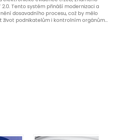
 systému, včetně zvýšeného dohledu nad
T 2.0. Tento systém přináší modernizaci a
váním pravidel.
vnění dosavadního procesu, což by mělo
t život podnikatelům i kontrolním orgánům.
me se na hlavní změny, které EET 2.0 přináší,
 na ně můžete připravit.