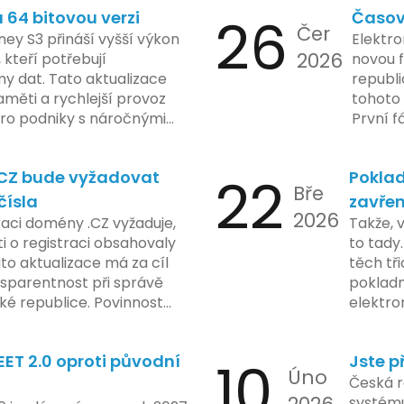
64 bitovou verzi
26
Časov
 sledování uživatelských
zaveden
Čer
vy ohledně soukromí a
ey S3 přináší vyšší výkon
Elektro
tímco Apple tvrdí, že
2026
, kteří potřebují
novou f
ladou důraz na bezpečnost
y dat. Tato aktualizace
republ
regulační orgány různých
měti a rychlejší provoz
tohoto 
dují vývoj celého případu
 pro podniky s náročnými
První f
olečnosti zatím neposkytlo
legisla
 konkrétních záměrech či
do konc
.CZ bude vyžadovat
22
Poklad
 technologie.
umožní
Bře
podnik
čísla
zavřen
2026
technol
raci domény .CZ vyžaduje,
Takže, 
rámci p
 o registraci obsahovaly
to tady.
na prvn
ato aktualizace má za cíl
těch tři
na škol
nsparentnost při správě
pokladn
materiá
é republice. Povinnost
elektro
firmy. 
 týká všech nově
zasekly
systém
 také může ovlivnit
co umí p
konečn
ET 2.0 oproti původní
10
Jste p
ři aktualizaci jejich údajů.
legislat
Úno
2024 za
pokladn
Česká r
do prax
problé
systému