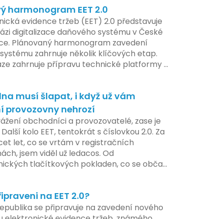
ý harmonogram EET 2.0
í nového systému.
nická evidence tržeb (EET) 2.0 představuje
ázi digitalizace daňového systému v České
ice. Plánovaný harmonogram zavedení
systému zahrnuje několik klíčových etap.
áze zahrnuje přípravu technické platformy a
tivních změn, které by měly být předloženy
e tohoto roku. Očekává se, že tato fáze
na musí šlapat, i když už vám
 adaptaci systémů a rozšíření podpory pro
atele, přičemž všechny potřebné
í provozovny nehrozí
ogie by měly být dostupné k testování v
vážení obchodníci a provozovatelé, zase je
ilotního programu. Druhá fáze, plánovaná
 Další kolo EET, tentokrát s číslovkou 2.0. Za
í pololetí následujícího roku, je zaměřena
cet let, co se vrtám v registračních
ení a edukaci uživatelů, včetně přípravy
ách, jsem viděl už ledacos. Od
lů a školení pro zaměstnavatele a účetní
nických tlačítkových pokladen, co se občas
V této fázi dojde také k oficiálnímu spuštění
, až po ty nejmodernější dotykové systémy,
u pro vybrané segmenty podnikání. Třetí a
omalu i kafe uvařit. A jedno vím jistě:
á fáze plánovaná na druhé pololetí roku
řipraveni na EET 2.0?
iva se mění, ale základní pravidlo zůstává –
hrnuje kompletní integraci systému EET 2.0
a musí šlapat jako hodinky. Jinak jsou
epublika se připravuje na zavedení nového
e, s povinností prodejců zapojit se do
my.
 elektronické evidence tržeb, známého