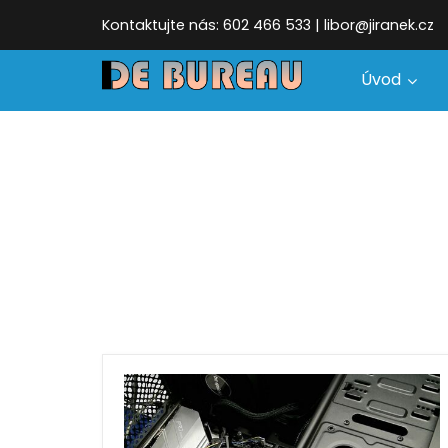
Kontaktujte nás: 602 466 533 | libor@jiranek.cz
Úvod