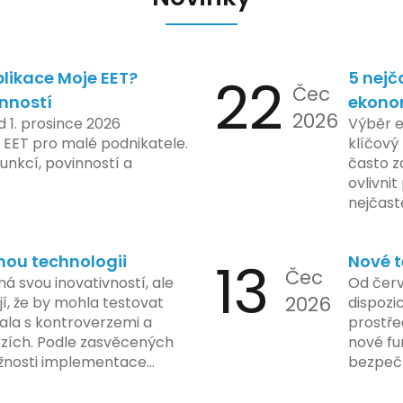
likace Moje EET?
22
5 nejč
Čec
inností
ekono
2026
d 1. prosince 2026
Výběr 
 EET pro malé podnikatele.
klíčový 
unkcí, povinností a
často z
ovlivni
nejčast
vyvarov
nou technologii
13
Nové t
Čec
á svou inovativností, ale
Od červ
2026
í, že by mohla testovat
dispozic
kala s kontroverzemi a
prostře
rzích. Podle zasvěcených
nové fu
žnosti implementace
bezpečn
porušovat určité zákonné
mají mo
ch údajů. Tato technologie
a tím lé