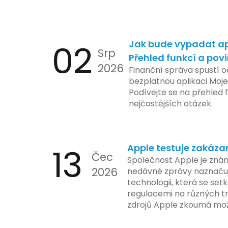
02
Jak bude vypadat ap
Srp
Přehled funkcí a pov
2026
Finanční správa spustí o
bezplatnou aplikaci Moje
Podívejte se na přehled f
nejčastějších otázek.
13
Apple testuje zakáza
Čec
Společnost Apple je znám
2026
nedávné zprávy naznačuj
technologii, která se set
regulacemi na různých t
zdrojů Apple zkoumá mo
funkce, která by mohla 
limity na ochranu osobní