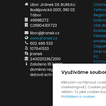
Libor Jiránek DE BUREAU
Účetni
Budějovická 2001, 390 02
Teflon
Tábor
Regist
46698272
Solárn
CZ6904301723
USB dis
iDokla
libor@jiranek.cz
FileMa
www.jiranek.cz
email
602 466 533
Objedn
107641533
Intel U
jiranek
PC
2400211236/2010
FOTOma
Založeno 18.11.1992
fotodá
doména registrována 5.6.1998
Využíváme soubor
EET po
datová schránka ei6ae6v
EET se
Kliknutím na Přijmout cook
marketingové). Cookies pou
reklam. To jaké cookies b
Prohlášení o cookies.