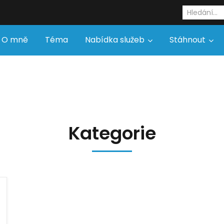
O mně
Téma
Nabídka služeb
Stáhnout
Kategorie