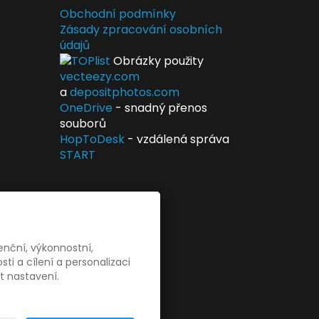
Obchodní podmínky
Zásady zpracování osobních
údajů
Obrázky použity
vecteezy.com
a
depositphotos.com
OneDrive
- snadný přenos
souborů
HopToDesk
- vzdálená správa
START
enční, výkonnostní,
i a cílení a personalizaci
t nastavení.