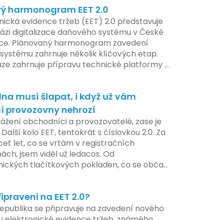
ý harmonogram EET 2.0
í nového systému.
nická evidence tržeb (EET) 2.0 představuje
ázi digitalizace daňového systému v České
ice. Plánovaný harmonogram zavedení
systému zahrnuje několik klíčových etap.
áze zahrnuje přípravu technické platformy a
tivních změn, které by měly být předloženy
e tohoto roku. Očekává se, že tato fáze
na musí šlapat, i když už vám
 adaptaci systémů a rozšíření podpory pro
atele, přičemž všechny potřebné
í provozovny nehrozí
ogie by měly být dostupné k testování v
vážení obchodníci a provozovatelé, zase je
ilotního programu. Druhá fáze, plánovaná
 Další kolo EET, tentokrát s číslovkou 2.0. Za
í pololetí následujícího roku, je zaměřena
cet let, co se vrtám v registračních
ení a edukaci uživatelů, včetně přípravy
ách, jsem viděl už ledacos. Od
lů a školení pro zaměstnavatele a účetní
nických tlačítkových pokladen, co se občas
V této fázi dojde také k oficiálnímu spuštění
, až po ty nejmodernější dotykové systémy,
u pro vybrané segmenty podnikání. Třetí a
omalu i kafe uvařit. A jedno vím jistě:
á fáze plánovaná na druhé pololetí roku
řipraveni na EET 2.0?
iva se mění, ale základní pravidlo zůstává –
hrnuje kompletní integraci systému EET 2.0
a musí šlapat jako hodinky. Jinak jsou
epublika se připravuje na zavedení nového
e, s povinností prodejců zapojit se do
my.
 elektronické evidence tržeb, známého