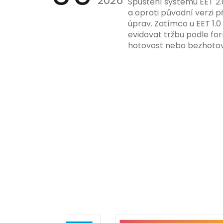
2026
Spuštění systému EET 2.
a oproti původní verzi p
úprav. Zatímco u EET 1.0
evidovat tržbu podle for
hotovost nebo bezhotov
má tato povinnost odví
podnikatelské činnosti 
zákazníkem.