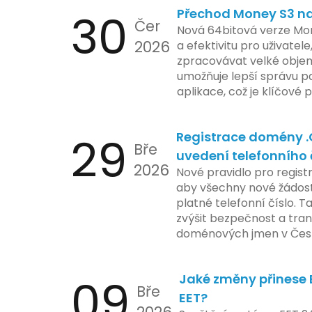
30
Přechod Money S3 na 
se zaměřuje na pokročilé
Čer
aktivit, což vyvolalo oba
Nová 64bitová verze Mon
2026
ochrany dat uživatelů. Za
a efektivitu pro uživatele
veškeré jejich inovace k
zpracovávat velké objem
a ochranu spotřebitelů, 
umožňuje lepší správu pa
zemí jsou na pozoru a sle
aplikace, což je klíčové
velmi bedlivě. Vedení sp
účetními procesy.
podrobnější informace o
29
Registrace domény 
časové ose zavedení této
Bře
uvedení telefonního 
2026
Nové pravidlo pro regist
aby všechny nové žádosti
platné telefonní číslo. T
zvýšit bezpečnost a tra
doménových jmen v Česk
uvést telefonní číslo se
registrovaných domén, a
09
Jaké změny přinese E
stávající majitele domén p
Bře
EET?