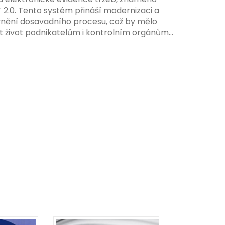
 systému, včetně zvýšeného dohledu nad
T 2.0. Tento systém přináší modernizaci a
váním pravidel.
vnění dosavadního procesu, což by mělo
t život podnikatelům i kontrolním orgánům.
me se na hlavní změny, které EET 2.0 přináší,
 na ně můžete připravit.