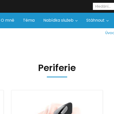
O mně
Téma
Nabídka služeb
Stáhnout
Úvo
Periferie