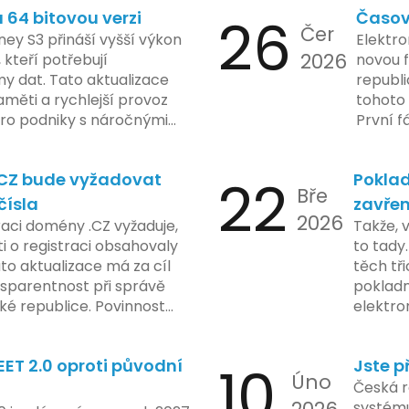
64 bitovou verzi
26
Časov
 sledování uživatelských
zaveden
Čer
vy ohledně soukromí a
ey S3 přináší vyšší výkon
Elektro
tímco Apple tvrdí, že
2026
, kteří potřebují
novou f
ladou důraz na bezpečnost
y dat. Tato aktualizace
republ
regulační orgány různých
měti a rychlejší provoz
tohoto 
dují vývoj celého případu
 pro podniky s náročnými
První f
olečnosti zatím neposkytlo
legisla
 konkrétních záměrech či
do konc
.CZ bude vyžadovat
22
Poklad
 technologie.
umožní
Bře
podnik
čísla
zavřen
2026
technol
raci domény .CZ vyžaduje,
Takže, 
rámci p
 o registraci obsahovaly
to tady.
na prvn
ato aktualizace má za cíl
těch tři
na škol
nsparentnost při správě
pokladn
materiá
é republice. Povinnost
elektro
firmy. 
 týká všech nově
zasekly
systém
 také může ovlivnit
co umí p
konečn
ET 2.0 oproti původní
10
Jste p
ři aktualizaci jejich údajů.
legislat
Úno
2024 za
pokladn
Česká r
do prax
problé
systému