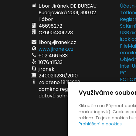
Libor Jiránek DE BUREAU
Účetni
Budějovická 2001, 390 02
Teflon
Tábor
Regist
46698272
Solárn
CZ6904301723
USB dis
iDokla
libor@jiranek.cz
FileMa
www.jiranek.cz
email
602 466 533
Objedn
107641533
Intel U
jiranek
PC
2400211236/2010
FOTOma
Založeno 18.11.1992
fotodá
doména registrována 5.6.1998
Využíváme soubor
EET po
datová schránka ei6ae6v
EET se
Kliknutím na Přijmout cook
marketingové). Cookies pou
reklam. To jaké cookies b
Prohlášení o cookies.