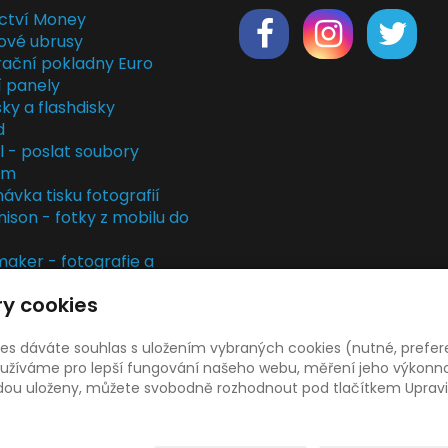
ctví Money
ové ubrusy
rační pokladny Euro
í panely
ky a flashdisky
d
il - poslat soubory
em
ávka tisku fotografií
nison - fotky z mobilu do
ker - fotografie a
rky
y cookies
kladny
rvis
ies dáváte souhlas s uložením vybraných cookies (nutné, prefer
žíváme pro lepší fungování našeho webu, měření jeho výkonnost
udou uloženy, můžete svobodně rozhodnout pod tlačítkem Upravi