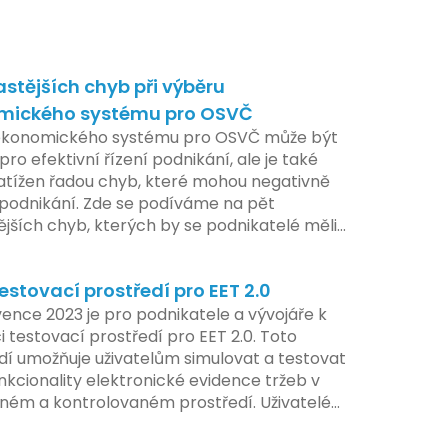
astějších chyb při výběru
mického systému pro OSVČ
ekonomického systému pro OSVČ může být
pro efektivní řízení podnikání, ale je také
atížen řadou chyb, které mohou negativně
t podnikání. Zde se podíváme na pět
ějších chyb, kterých by se podnikatelé měli
at.
estovací prostředí pro EET 2.0
ence 2023 je pro podnikatele a vývojáře k
i testovací prostředí pro EET 2.0. Toto
dí umožňuje uživatelům simulovat a testovat
nkcionality elektronické evidence tržeb v
ém a kontrolovaném prostředí. Uživatelé
žnost předem se seznámit s aktualizacemi,
pe připravit své systémy na oficiální