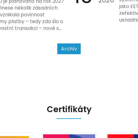
2026
0 je plánováno na rok 2027
nového
jako EE
řinese několik zásadních
dodržo
zefekti
 vznikala povinnost
usnadni
my platby – tedy zda šlo o
Podívej
ostní transakci – nově se
a jak se
jet od povahy
a způsobu interakce se
Archív
Certifikáty