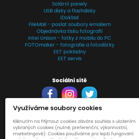
Solární panely
USB disky a flashdisky
iDoklad
FileMail - poslat soubory emailem
Objednávka tisku fotografií
Intel Unison - fotky z mobilu do PC
FOTOmaker - fotografie a fotodárky
EET pokladny
EET servis
Sociální sítě
Využíváme soubory cookies
Kliknutím na Přijmout cookies dáváte souhlas s uložením
Support
vybraných cookies (nutné, preferenční, výkonnostní,
Obchodní podmínky
marketingové). Cookies používáme pro lepší fungování