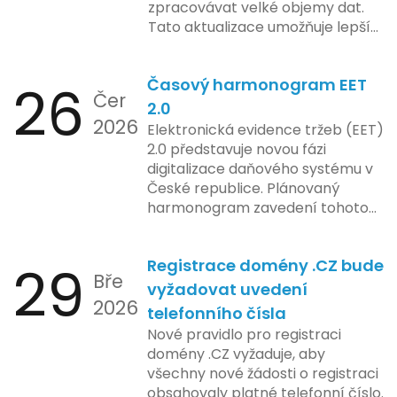
zpracovávat velké objemy dat.
konkrétních záměrech či časové
Tato aktualizace umožňuje lepší
ose zavedení této technologie.
správu paměti a rychlejší provoz
aplikace, což je klíčové pro
26
Časový harmonogram EET
podniky s náročnými účetními
Čer
procesy.
2.0
2026
Elektronická evidence tržeb (EET)
2.0 představuje novou fázi
digitalizace daňového systému v
České republice. Plánovaný
harmonogram zavedení tohoto
systému zahrnuje několik
klíčových etap. První fáze
29
Registrace domény .CZ bude
zahrnuje přípravu technické
Bře
platformy a legislativních změn,
vyžadovat uvedení
2026
které by měly být předloženy do
telefonního čísla
konce tohoto roku. Očekává se,
Nové pravidlo pro registraci
že tato fáze umožní adaptaci
domény .CZ vyžaduje, aby
systémů a rozšíření podpory pro
všechny nové žádosti o registraci
podnikatele, přičemž všechny
obsahovaly platné telefonní číslo.