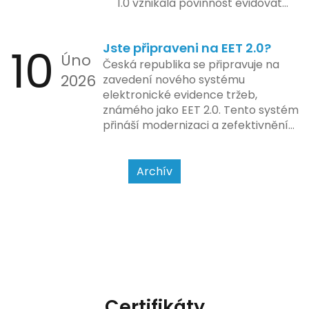
1.0 vznikala povinnost evidovat
tržbu podle formy platby – tedy
zda šlo o hotovost nebo
10
Jste připraveni na EET 2.0?
bezhotovostní transakci – nově
Úno
se má tato povinnost odvíjet od
Česká republika se připravuje na
2026
povahy podnikatelské činnosti a
zavedení nového systému
způsobu interakce se
elektronické evidence tržeb,
zákazníkem.
známého jako EET 2.0. Tento systém
přináší modernizaci a zefektivnění
dosavadního procesu, což by mělo
usnadnit život podnikatelům i
kontrolním orgánům. Podívejme se
Archív
na hlavní změny, které EET 2.0
přináší, a jak se na ně můžete
připravit.
Certifikáty