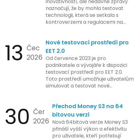
inovativností, ale nedávné zprávy
naznačují, že by mohla testovat
technologii, která se setkala s
kontroverzemi a regulacemi na
různých trzích. Podle zasvěcených
zdrojů Apple zkoumá možnosti
13
Nové testovací prostředí pro
implementace funkce, která by
Čec
mohla porušovat určité zákonné
EET 2.0
2026
limity na ochranu osobních údajů.
Od července 2023 je pro
Tato technologie se zaměřuje na
podnikatele a vývojáře k dispozici
pokročilé sledování uživatelských
testovací prostředí pro EET 2.0.
aktivit, což vyvolalo obavy ohledně
Toto prostředí umožňuje uživatelům
soukromí a ochrany dat uživatelů.
simulovat a testovat nové
Zatímco Apple tvrdí, že veškeré
funkcionality elektronické evidence
jejich inovace kladou důraz na
tržeb v bezpečném a
bezpečnost a ochranu spotřebitelů,
30
Přechod Money S3 na 64
kontrolovaném prostředí. Uživatelé
Čer
regulační orgány různých zemí jsou
mají možnost předem se seznámit s
bitovou verzi
na pozoru a sledují vývoj celého
2026
aktualizacemi, a tím lépe připravit
Nová 64bitová verze Money S3
případu velmi bedlivě. Vedení
své systémy na oficiální zavedení
přináší vyšší výkon a efektivitu
společnosti zatím neposkytlo
nového systému.
pro uživatele, kteří potřebují
podrobnější informace o