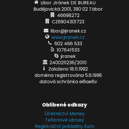
Libor Jiránek DE BUREAU
Budějovická 2001, 390 02 Tábor
46698272
CZ6904301723
libor@jiranek.cz
www.jiranek.cz
602 466 533
107641533
jiranek
2400211236/2010
Založeno 18.11.1992
doména registrována 5.6.1998
datová schránka ei6ae6v
Oblíbené odkazy
Účetnictví Money
Teflonové ubrusy
Registrační pokladny Euro