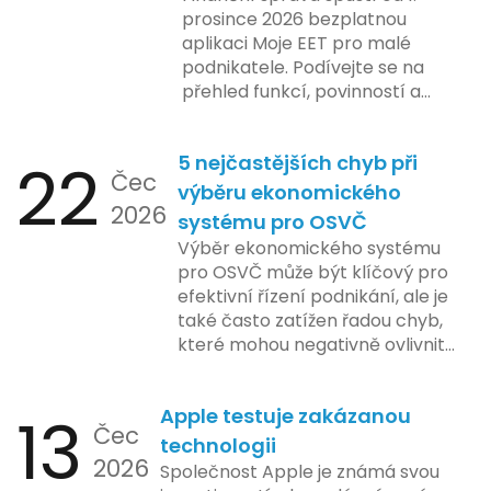
prosince 2026 bezplatnou
aplikaci Moje EET pro malé
podnikatele. Podívejte se na
přehled funkcí, povinností a
nejčastějších otázek.
22
5 nejčastějších chyb při
Čec
výběru ekonomického
2026
systému pro OSVČ
Výběr ekonomického systému
pro OSVČ může být klíčový pro
efektivní řízení podnikání, ale je
také často zatížen řadou chyb,
které mohou negativně ovlivnit
podnikání. Zde se podíváme na
pět nejčastějších chyb, kterých
13
Apple testuje zakázanou
by se podnikatelé měli vyvarovat.
Čec
technologii
2026
Společnost Apple je známá svou