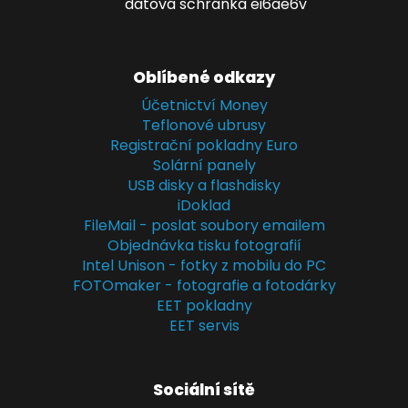
datová schránka ei6ae6v
Oblíbené odkazy
Účetnictví Money
Teflonové ubrusy
Registrační pokladny Euro
Solární panely
USB disky a flashdisky
iDoklad
FileMail - poslat soubory emailem
Objednávka tisku fotografií
Intel Unison - fotky z mobilu do PC
FOTOmaker - fotografie a fotodárky
EET pokladny
EET servis
Sociální sítě