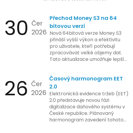
Zatímco Apple tvrdí, že veškeré
funkcionality elektronické evidence
jejich inovace kladou důraz na
tržeb v bezpečném a
bezpečnost a ochranu spotřebitelů,
30
Přechod Money S3 na 64
kontrolovaném prostředí. Uživatelé
Čer
regulační orgány různých zemí jsou
mají možnost předem se seznámit s
bitovou verzi
na pozoru a sledují vývoj celého
2026
aktualizacemi, a tím lépe připravit
Nová 64bitová verze Money S3
případu velmi bedlivě. Vedení
své systémy na oficiální zavedení
přináší vyšší výkon a efektivitu
společnosti zatím neposkytlo
nového systému.
pro uživatele, kteří potřebují
podrobnější informace o
zpracovávat velké objemy dat.
konkrétních záměrech či časové
Tato aktualizace umožňuje lepší
ose zavedení této technologie.
správu paměti a rychlejší provoz
aplikace, což je klíčové pro
26
Časový harmonogram EET
podniky s náročnými účetními
Čer
procesy.
2.0
2026
Elektronická evidence tržeb (EET)
2.0 představuje novou fázi
digitalizace daňového systému v
České republice. Plánovaný
harmonogram zavedení tohoto
systému zahrnuje několik
klíčových etap. První fáze