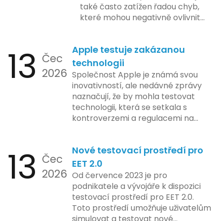
také často zatížen řadou chyb,
které mohou negativně ovlivnit
podnikání. Zde se podíváme na
pět nejčastějších chyb, kterých
13
Apple testuje zakázanou
by se podnikatelé měli vyvarovat.
Čec
technologii
2026
Společnost Apple je známá svou
inovativností, ale nedávné zprávy
naznačují, že by mohla testovat
technologii, která se setkala s
kontroverzemi a regulacemi na
různých trzích. Podle zasvěcených
zdrojů Apple zkoumá možnosti
13
Nové testovací prostředí pro
implementace funkce, která by
Čec
mohla porušovat určité zákonné
EET 2.0
2026
limity na ochranu osobních údajů.
Od července 2023 je pro
Tato technologie se zaměřuje na
podnikatele a vývojáře k dispozici
pokročilé sledování uživatelských
testovací prostředí pro EET 2.0.
aktivit, což vyvolalo obavy ohledně
Toto prostředí umožňuje uživatelům
soukromí a ochrany dat uživatelů.
simulovat a testovat nové