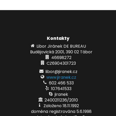
Kontakty
Libor Jiránek DE BUREAU
Budějovická 2001, 390 02 Tábor
46698272
CZ6904301723
libor@jiranek.cz
www.jiranek.cz
602 466 533
107641533
jiranek
2400211236/2010
Založeno 18.11.1992
doména registrována 5.6.1998