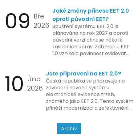
Od elektronických tlačítkových
2024 zahrnuje kompletní
09
Jaké změny přinese EET 2.0
pokladen, co se občas zasekly, až
integraci systému EET 2.0 do
Bře
po ty nejmodernější dotykové
praxe, s povinností prodejců
oproti původní EET?
2026
systémy, co umí pomalu i kafe
zapojit se do nového systému,
Spuštění systému EET 2.0 je
uvařit. A jedno vím jistě: legislativa
včetně zvýšeného dohledu nad
plánováno na rok 2027 a oproti
se mění, ale základní pravidlo
dodržováním pravidel.
původní verzi přinese několik
zůstává – pokladna musí šlapat
zásadních úprav. Zatímco u EET
jako hodinky. Jinak jsou problémy.
1.0 vznikala povinnost evidovat
tržbu podle formy platby – tedy
zda šlo o hotovost nebo
10
Jste připraveni na EET 2.0?
bezhotovostní transakci – nově
Úno
se má tato povinnost odvíjet od
Česká republika se připravuje na
2026
povahy podnikatelské činnosti a
zavedení nového systému
způsobu interakce se
elektronické evidence tržeb,
zákazníkem.
známého jako EET 2.0. Tento systém
přináší modernizaci a zefektivnění
dosavadního procesu, což by mělo
usnadnit život podnikatelům i
kontrolním orgánům. Podívejme se
Archív
na hlavní změny, které EET 2.0