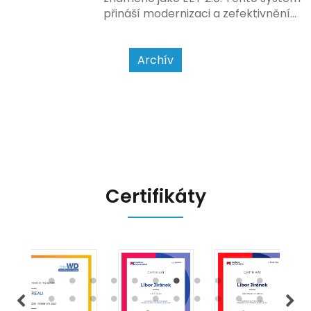
přináší modernizaci a zefektivnění
dosavadního procesu, což by mělo
usnadnit život podnikatelům i
kontrolním orgánům. Podívejme se
Archív
na hlavní změny, které EET 2.0
přináší, a jak se na ně můžete
připravit.
Certifikáty