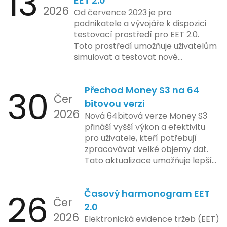
13
EET 2.0
2026
limity na ochranu osobních údajů.
Od července 2023 je pro
Tato technologie se zaměřuje na
podnikatele a vývojáře k dispozici
pokročilé sledování uživatelských
testovací prostředí pro EET 2.0.
aktivit, což vyvolalo obavy ohledně
Toto prostředí umožňuje uživatelům
soukromí a ochrany dat uživatelů.
simulovat a testovat nové
Zatímco Apple tvrdí, že veškeré
funkcionality elektronické evidence
jejich inovace kladou důraz na
tržeb v bezpečném a
bezpečnost a ochranu spotřebitelů,
30
Přechod Money S3 na 64
kontrolovaném prostředí. Uživatelé
Čer
regulační orgány různých zemí jsou
mají možnost předem se seznámit s
bitovou verzi
na pozoru a sledují vývoj celého
2026
aktualizacemi, a tím lépe připravit
Nová 64bitová verze Money S3
případu velmi bedlivě. Vedení
své systémy na oficiální zavedení
přináší vyšší výkon a efektivitu
společnosti zatím neposkytlo
nového systému.
pro uživatele, kteří potřebují
podrobnější informace o
zpracovávat velké objemy dat.
konkrétních záměrech či časové
Tato aktualizace umožňuje lepší
ose zavedení této technologie.
správu paměti a rychlejší provoz
aplikace, což je klíčové pro
26
Časový harmonogram EET
podniky s náročnými účetními
Čer
procesy.
2.0
2026
Elektronická evidence tržeb (EET)