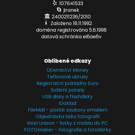
107641533
jiranek
2400211236/2010
Založeno 18.11.1992
doména registrována 5.6.1998
datová schránka ei6ae6v
Oblíbené odkazy
Účetnictví Money
Teflonové ubrusy
Registrační pokladny Euro
Solární panely
USB disky a flashdisky
iDoklad
FileMail - poslat soubory emailem
Objednávka tisku fotografií
Intel Unison - fotky z mobilu do PC
FOTOmaker - fotografie a fotodárky