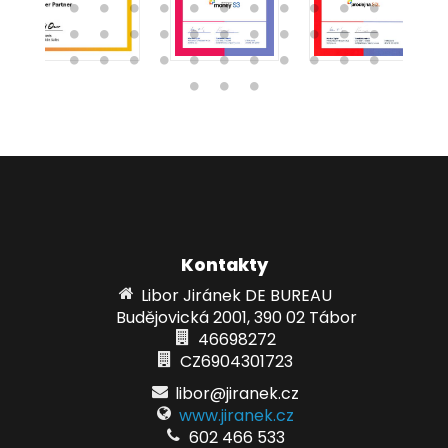
Kontakty
Libor Jiránek DE BUREAU
Budějovická 2001, 390 02 Tábor
46698272
CZ6904301723
libor@jiranek.cz
www.jiranek.cz
602 466 533