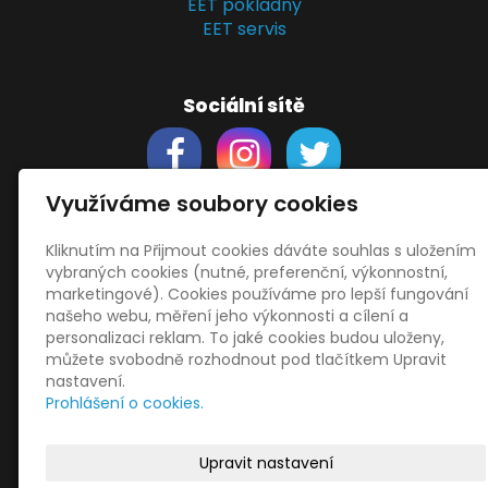
EET pokladny
EET servis
Sociální sítě
Využíváme soubory cookies
Kliknutím na Přijmout cookies dáváte souhlas s uložením
Support
vybraných cookies (nutné, preferenční, výkonnostní,
Obchodní podmínky
marketingové). Cookies používáme pro lepší fungování
Zásady zpracování osobních údajů
našeho webu, měření jeho výkonnosti a cílení a
Obrázky použity
vecteezy.com
personalizaci reklam. To jaké cookies budou uloženy,
můžete svobodně rozhodnout pod tlačítkem Upravit
a
depositphotos.com
nastavení.
OneDrive
- snadný přenos souborů
Prohlášení o cookies.
HopToDesk
- vzdálená správa
START
Upravit nastavení