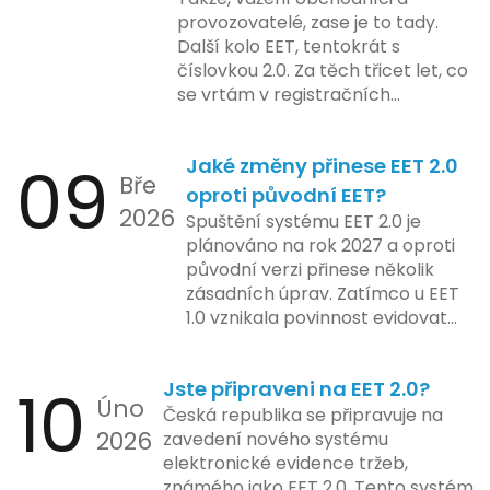
majitele domén při aktualizaci
provozovatelé, zase je to tady.
účetní firmy. V této fázi dojde
jejich údajů.
Další kolo EET, tentokrát s
také k oficiálnímu spuštění
číslovkou 2.0. Za těch třicet let, co
systému pro vybrané segmenty
se vrtám v registračních
podnikání. Třetí a konečná fáze
pokladnách, jsem viděl už ledacos.
plánovaná na druhé pololetí roku
Od elektronických tlačítkových
2024 zahrnuje kompletní
09
Jaké změny přinese EET 2.0
pokladen, co se občas zasekly, až
integraci systému EET 2.0 do
Bře
po ty nejmodernější dotykové
praxe, s povinností prodejců
oproti původní EET?
2026
systémy, co umí pomalu i kafe
zapojit se do nového systému,
Spuštění systému EET 2.0 je
uvařit. A jedno vím jistě: legislativa
včetně zvýšeného dohledu nad
plánováno na rok 2027 a oproti
se mění, ale základní pravidlo
dodržováním pravidel.
původní verzi přinese několik
zůstává – pokladna musí šlapat
zásadních úprav. Zatímco u EET
jako hodinky. Jinak jsou problémy.
1.0 vznikala povinnost evidovat
tržbu podle formy platby – tedy
zda šlo o hotovost nebo
10
Jste připraveni na EET 2.0?
bezhotovostní transakci – nově
Úno
se má tato povinnost odvíjet od
Česká republika se připravuje na
2026
povahy podnikatelské činnosti a
zavedení nového systému
způsobu interakce se
elektronické evidence tržeb,
zákazníkem.
známého jako EET 2.0. Tento systém