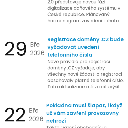
2.0 představuje novou fázi
digitalizace daňového systému v
České republice. Plánovaný
harmonogram zavedení tohoto
systému zahrnuje několik
klíčových etap. První fáze
29
Registrace domény .CZ bude
zahrnuje přípravu technické
Bře
platformy a legislativních změn,
vyžadovat uvedení
2026
které by měly být předloženy do
telefonního čísla
konce tohoto roku. Očekává se,
Nové pravidlo pro registraci
že tato fáze umožní adaptaci
domény .CZ vyžaduje, aby
systémů a rozšíření podpory pro
všechny nové žádosti o registraci
podnikatele, přičemž všechny
obsahovaly platné telefonní číslo.
potřebné technologie by měly
Tato aktualizace má za cíl zvýšit
být dostupné k testování v rámci
bezpečnost a transparentnost
pilotního programu. Druhá fáze,
při správě doménových jmen v
plánovaná na první pololetí
22
Pokladna musí šlapat, i když
České republice. Povinnost uvést
následujícího roku, je zaměřena
Bře
telefonní číslo se týká všech
už vám zavření provozovny
na školení a edukaci uživatelů,
2026
nově registrovaných domén, a
nehrozí
včetně přípravy materiálů a
také může ovlivnit stávající
Takže, vážení obchodníci a
školení pro zaměstnavatele a