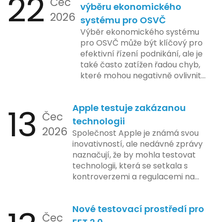
22
Čec
výběru ekonomického
2026
systému pro OSVČ
Výběr ekonomického systému
pro OSVČ může být klíčový pro
efektivní řízení podnikání, ale je
také často zatížen řadou chyb,
které mohou negativně ovlivnit
podnikání. Zde se podíváme na
pět nejčastějších chyb, kterých
13
Apple testuje zakázanou
by se podnikatelé měli vyvarovat.
Čec
technologii
2026
Společnost Apple je známá svou
inovativností, ale nedávné zprávy
naznačují, že by mohla testovat
technologii, která se setkala s
kontroverzemi a regulacemi na
různých trzích. Podle zasvěcených
zdrojů Apple zkoumá možnosti
Nové testovací prostředí pro
implementace funkce, která by
Čec
mohla porušovat určité zákonné