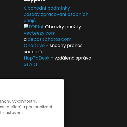
Obchodní podmínky
Zásady zpracování osobních
údajů
Obrázky použity
vecteezy.com
a
depositphotos.com
OneDrive
- snadný přenos
souborů
HopToDesk
- vzdálená správa
START
enční, výkonnostní,
i a cílení a personalizaci
t nastavení.