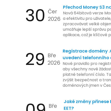
limity na ochranu osobní
30
Přechod Money S3 na 
se zaměřuje na pokročilé
Čer
aktivit, což vyvolalo oba
Nová 64bitová verze Mon
2026
ochrany dat uživatelů. Za
a efektivitu pro uživatele
veškeré jejich inovace k
zpracovávat velké objem
a ochranu spotřebitelů, 
umožňuje lepší správu pa
zemí jsou na pozoru a sle
aplikace, což je klíčové
velmi bedlivě. Vedení sp
účetními procesy.
podrobnější informace o
29
Registrace domény 
časové ose zavedení této
Bře
uvedení telefonního 
2026
Nové pravidlo pro regist
aby všechny nové žádosti
platné telefonní číslo. T
zvýšit bezpečnost a tra
doménových jmen v Česk
uvést telefonní číslo se
registrovaných domén, a
09
Jaké změny přinese E
stávající majitele domén p
Bře
EET?