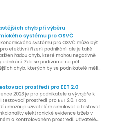
astějších chyb při výběru
mického systému pro OSVČ
ekonomického systému pro OSVČ může být
pro efektivní řízení podnikání, ale je také
atížen řadou chyb, které mohou negativně
t podnikání. Zde se podíváme na pět
ějších chyb, kterých by se podnikatelé měli
at.
estovací prostředí pro EET 2.0
ence 2023 je pro podnikatele a vývojáře k
i testovací prostředí pro EET 2.0. Toto
dí umožňuje uživatelům simulovat a testovat
nkcionality elektronické evidence tržeb v
ém a kontrolovaném prostředí. Uživatelé
žnost předem se seznámit s aktualizacemi,