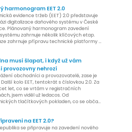
pe připravit své systémy na oficiální
ý harmonogram EET 2.0
í nového systému.
nická evidence tržeb (EET) 2.0 představuje
ázi digitalizace daňového systému v České
ice. Plánovaný harmonogram zavedení
systému zahrnuje několik klíčových etap.
áze zahrnuje přípravu technické platformy a
tivních změn, které by měly být předloženy
e tohoto roku. Očekává se, že tato fáze
na musí šlapat, i když už vám
 adaptaci systémů a rozšíření podpory pro
atele, přičemž všechny potřebné
í provozovny nehrozí
ogie by měly být dostupné k testování v
vážení obchodníci a provozovatelé, zase je
ilotního programu. Druhá fáze, plánovaná
 Další kolo EET, tentokrát s číslovkou 2.0. Za
í pololetí následujícího roku, je zaměřena
cet let, co se vrtám v registračních
ení a edukaci uživatelů, včetně přípravy
ách, jsem viděl už ledacos. Od
lů a školení pro zaměstnavatele a účetní
nických tlačítkových pokladen, co se občas
V této fázi dojde také k oficiálnímu spuštění
, až po ty nejmodernější dotykové systémy,
u pro vybrané segmenty podnikání. Třetí a
omalu i kafe uvařit. A jedno vím jistě:
á fáze plánovaná na druhé pololetí roku
řipraveni na EET 2.0?
iva se mění, ale základní pravidlo zůstává –
hrnuje kompletní integraci systému EET 2.0
a musí šlapat jako hodinky. Jinak jsou
epublika se připravuje na zavedení nového