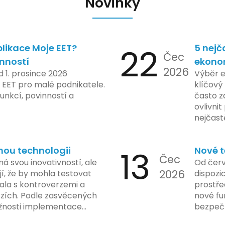
Novinky
likace Moje EET?
22
5 nejč
Čec
inností
ekono
2026
d 1. prosince 2026
Výběr 
 EET pro malé podnikatele.
klíčový 
unkcí, povinností a
často z
ovlivni
nejčast
vyvarov
nou technologii
13
Nové t
Čec
á svou inovativností, ale
Od červ
2026
í, že by mohla testovat
dispozic
kala s kontroverzemi a
prostře
rzích. Podle zasvěcených
nové fu
žnosti implementace
bezpečn
porušovat určité zákonné
mají mo