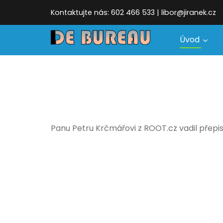
Kontaktujte nás: 602 466 533 | libor@jiranek.cz
Úvod
Panu Petru Krčmářovi z ROOT.cz vadil přepis 