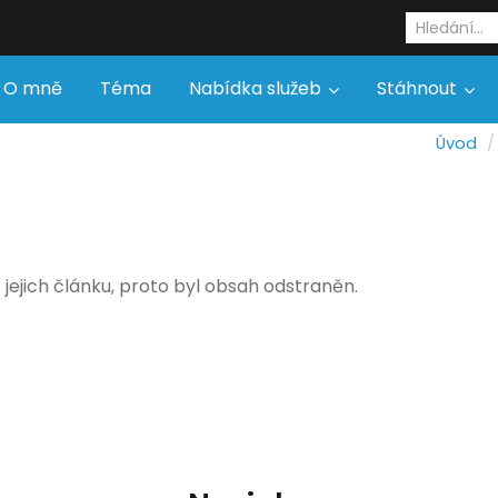
O mně
Téma
Nabídka služeb
Stáhnout
Úvod
jejich článku, proto byl obsah odstraněn.