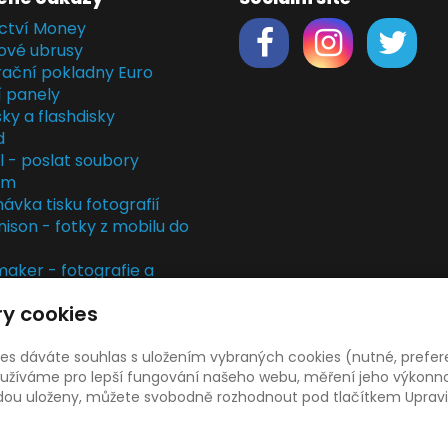
ctví Money
ové ubrusy
rační pokladny Euro
í panely
ky a flashdisky
d
il - poslat soubory
em
ávka tisku fotografií
nison - fotky z mobilu do
ker - fotografie a
rky
y cookies
kladny
rvis
ies dáváte souhlas s uložením vybraných cookies (nutné, prefer
žíváme pro lepší fungování našeho webu, měření jeho výkonnost
udou uloženy, můžete svobodně rozhodnout pod tlačítkem Upravi