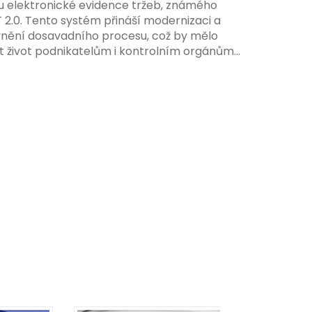
e, s povinností prodejců zapojit se do
my.
 elektronické evidence tržeb, známého
 systému, včetně zvýšeného dohledu nad
T 2.0. Tento systém přináší modernizaci a
váním pravidel.
vnění dosavadního procesu, což by mělo
t život podnikatelům i kontrolním orgánům.
me se na hlavní změny, které EET 2.0 přináší,
 na ně můžete připravit.