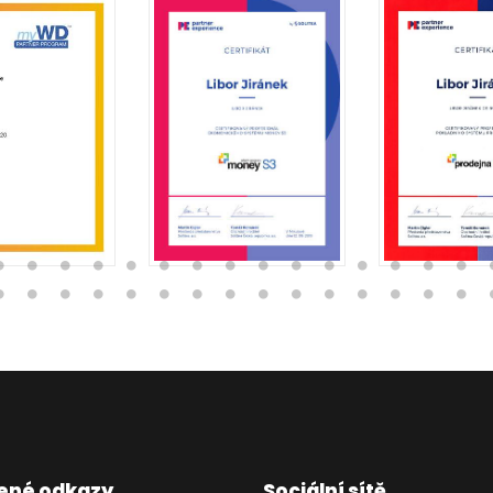
ené odkazy
Sociální sítě