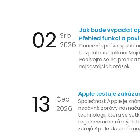
02
Jak bude vypadat ap
Srp
Přehled funkcí a pov
2026
Finanční správa spustí o
bezplatnou aplikaci Moje
Podívejte se na přehled f
nejčastějších otázek.
13
Apple testuje zakáza
Čec
Společnost Apple je znám
2026
nedávné zprávy naznačuj
technologii, která se set
regulacemi na různých t
zdrojů Apple zkoumá mo
funkce, která by mohla 