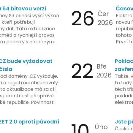
ch údajů. Tato technologie
a tím lé
64 bitovou verzi
26
Časov
 sledování uživatelských
zaveden
Čer
vy ohledně soukromí a
ey S3 přináší vyšší výkon
Elektro
tímco Apple tvrdí, že
2026
, kteří potřebují
novou f
ladou důraz na bezpečnost
y dat. Tato aktualizace
republ
regulační orgány různých
měti a rychlejší provoz
tohoto 
dují vývoj celého případu
 pro podniky s náročnými
První f
olečnosti zatím neposkytlo
legisla
 konkrétních záměrech či
do konc
.CZ bude vyžadovat
22
Poklad
 technologie.
umožní
Bře
podnik
čísla
zavřen
2026
technol
raci domény .CZ vyžaduje,
Takže, 
rámci p
 o registraci obsahovaly
to tady.
na prvn
ato aktualizace má za cíl
těch tři
na škol
nsparentnost při správě
pokladn
materiá
é republice. Povinnost
elektro
firmy. 
 týká všech nově
zasekly
systém
 také může ovlivnit
co umí p
konečn
ET 2.0 oproti původní
10
Jste p
ři aktualizaci jejich údajů.
legislat
Úno
2024 za
pokladn
Česká r