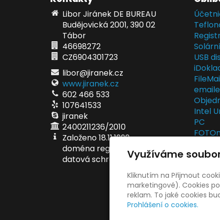
Libor Jiránek DE BUREAU
Účetni
Budějovická 2001, 390 02
Teflon
Tábor
Regist
46698272
Solárn
CZ6904301723
USB dis
iDokla
libor@jiranek.cz
FileMa
www.jiranek.cz
email
602 466 533
Objedn
107641533
Intel U
jiranek
PC
2400211236/2010
FOTOma
Založeno 18.11.1992
fotodá
doména registrována 5.6.1998
Využíváme soubor
EET po
datová schránka ei6ae6v
EET se
Kliknutím na Přijmout cook
marketingové). Cookies pou
reklam. To jaké cookies b
Prohlášení o cookies.