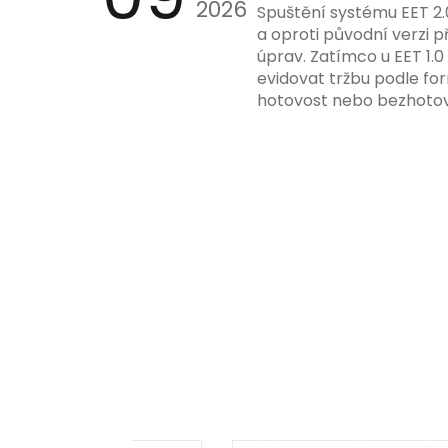
2026
Spuštění systému EET 2.
a oproti původní verzi p
úprav. Zatímco u EET 1.0
evidovat tržbu podle for
hotovost nebo bezhotov
má tato povinnost odví
podnikatelské činnosti 
zákazníkem.