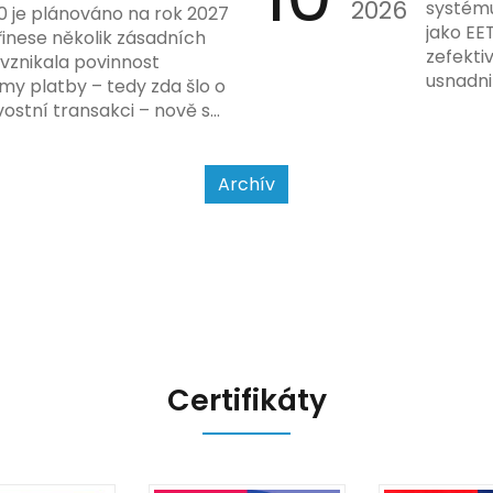
do prax
2026
problé
systému
0 je plánováno na rok 2027
nového
jako EE
řinese několik zásadních
dodržo
zefekti
 vznikala povinnost
usnadni
my platby – tedy zda šlo o
Podívej
ostní transakci – nově se
a jak se
jet od povahy
a způsobu interakce se
Archív
Certifikáty