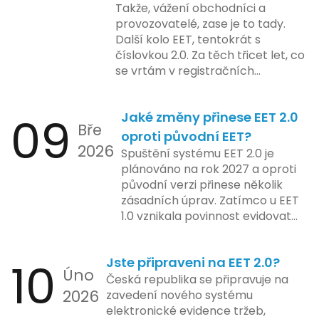
také může ovlivnit stávající
Takže, vážení obchodníci a
školení pro zaměstnavatele a
majitele domén při aktualizaci
provozovatelé, zase je to tady.
účetní firmy. V této fázi dojde
jejich údajů.
Další kolo EET, tentokrát s
také k oficiálnímu spuštění
číslovkou 2.0. Za těch třicet let, co
systému pro vybrané segmenty
se vrtám v registračních
podnikání. Třetí a konečná fáze
pokladnách, jsem viděl už ledacos.
plánovaná na druhé pololetí roku
Od elektronických tlačítkových
2024 zahrnuje kompletní
09
Jaké změny přinese EET 2.0
pokladen, co se občas zasekly, až
integraci systému EET 2.0 do
Bře
po ty nejmodernější dotykové
praxe, s povinností prodejců
oproti původní EET?
2026
systémy, co umí pomalu i kafe
zapojit se do nového systému,
Spuštění systému EET 2.0 je
uvařit. A jedno vím jistě: legislativa
včetně zvýšeného dohledu nad
plánováno na rok 2027 a oproti
se mění, ale základní pravidlo
dodržováním pravidel.
původní verzi přinese několik
zůstává – pokladna musí šlapat
zásadních úprav. Zatímco u EET
jako hodinky. Jinak jsou problémy.
1.0 vznikala povinnost evidovat
tržbu podle formy platby – tedy
zda šlo o hotovost nebo
10
Jste připraveni na EET 2.0?
bezhotovostní transakci – nově
Úno
se má tato povinnost odvíjet od
Česká republika se připravuje na
2026
povahy podnikatelské činnosti a
zavedení nového systému
způsobu interakce se
elektronické evidence tržeb,