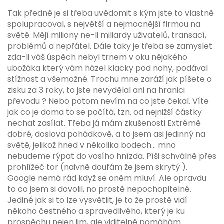
Tak předně je si třeba uvědomit s kým jste to vlastně
spolupracoval, s největší a nejmocnější firmou na
světě. Mějí miliony ne-li miliardy uživatelů, transací,
problémů a nepřátel. Dále taky je třeba se zamyslet
zda-li váš úspěch nebyl trnem v oku nějakého
ubožáka který vám házel klacky pod nohy, podával
stížnost a všemožné. Trochu mne zaráží jak píšete o
zisku za 3 roky, to jste nevydělal ani na hranici
převodu ? Nebo potom nevím na co jste čekal. Víte
jak co je doma to se počítá, tzn. od nejnižší částky
nechat zasílat. Třeba já mám zkušenosti Extrémě
dobré, doslova pohádkově, a to jsem asi jedinný na
světě, jelikož hned v několika bodech... mno
nebudeme rýpat do vosího hnízda. Píši schválně přes
prohlížeč tor (naivně doufám že jsem skrytý ).
Google nemá rád když se oněm mluví. Ale opravdu
to co jsem si dovolil, no prostě nepochopitelné.
Jediné jak si to lze vysvětlit, je to že prostě vidí
někoho čestného a spravedlivého, který je ku
prospěchu nejen jim, ale viditelně pomáhám