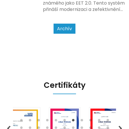
zákazníkem.
známého jako EET 2.0. Tento systém
přináší modernizaci a zefektivnění
dosavadního procesu, což by mělo
usnadnit život podnikatelům i
kontrolním orgánům. Podívejme se
Archív
na hlavní změny, které EET 2.0
přináší, a jak se na ně můžete
připravit.
Certifikáty