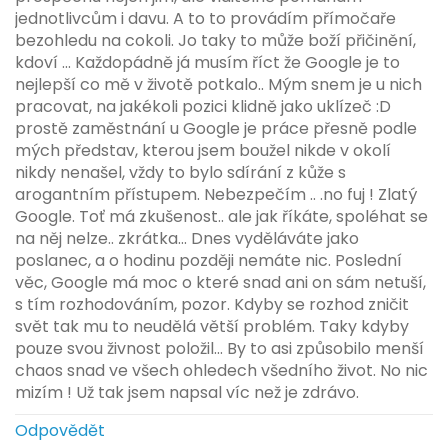
jednotlivcům i davu. A to to provádím přímočaře
bezohledu na cokoli. Jo taky to může boží přičinění,
kdoví ... Každopádně já musím říct že Google je to
nejlepší co mě v životě potkalo.. Mým snem je u nich
pracovat, na jakékoli pozici klidně jako uklízeč :D
prostě zaměstnání u Google je práce přesně podle
mých představ, kterou jsem boužel nikde v okolí
nikdy nenašel, vždy to bylo sdírání z kůže s
arogantním přístupem. Nebezpečím .. .no fuj ! Zlatý
Google. Toť má zkušenost.. ale jak říkáte, spoléhat se
na něj nelze.. zkrátka... Dnes vyděláváte jako
poslanec, a o hodinu později nemáte nic. Poslední
věc, Google má moc o které snad ani on sám netuší,
s tím rozhodováním, pozor. Kdyby se rozhod zničit
svět tak mu to neudělá větší problém. Taky kdyby
pouze svou živnost položil... By to asi způsobilo menší
chaos snad ve všech ohledech všedního život. No nic
mizím ! Už tak jsem napsal víc než je zdrávo.
Odpovědět