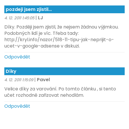
pozdeji jsem zjistil...
|
LJ
4. 12. 2011 1:45:05
Díky. Později jsem zjistil, že nejsem žádnou výjimkou.
Podobných lidí je víc. Třeba tady:
http://kryl.info/nazor/518-11-tipu-jak-neprijit-o-
ucet-v-google-adsense v diskuzi.
Odpovědět
Díky
|
Pavel
4. 12. 2011 1:15:09
Velice díky za varování. Po tomto článku , si tento
učet rozhodně zařizovat nehodlám.
Odpovědět