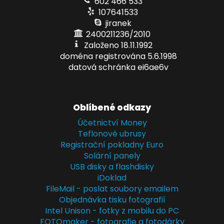
602 466 533
107641533
jiranek
2400211236/2010
Založeno 18.11.1992
doména registrována 5.6.1998
datová schránka ei6ae6v
Oblíbené odkazy
Účetnictví Money
Teflonové ubrusy
Registrační pokladny Euro
Solární panely
USB disky a flashdisky
iDoklad
FileMail - poslat soubory emailem
Objednávka tisku fotografií
Intel Unison - fotky z mobilu do PC
FOTOmaker - fotografie a fotodárky