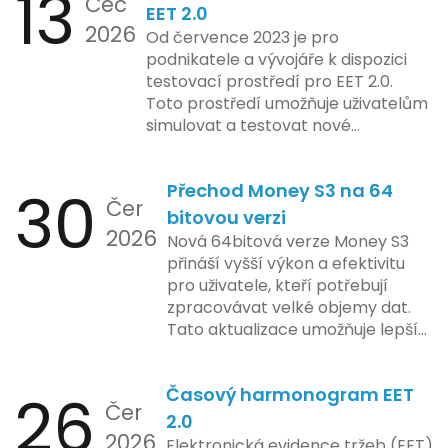
13
Čec
mohla porušovat určité zákonné
EET 2.0
2026
limity na ochranu osobních údajů.
Od července 2023 je pro
Tato technologie se zaměřuje na
podnikatele a vývojáře k dispozici
pokročilé sledování uživatelských
testovací prostředí pro EET 2.0.
aktivit, což vyvolalo obavy ohledně
Toto prostředí umožňuje uživatelům
soukromí a ochrany dat uživatelů.
simulovat a testovat nové
Zatímco Apple tvrdí, že veškeré
funkcionality elektronické evidence
jejich inovace kladou důraz na
tržeb v bezpečném a
bezpečnost a ochranu spotřebitelů,
30
Přechod Money S3 na 64
kontrolovaném prostředí. Uživatelé
Čer
regulační orgány různých zemí jsou
mají možnost předem se seznámit s
bitovou verzi
na pozoru a sledují vývoj celého
2026
aktualizacemi, a tím lépe připravit
Nová 64bitová verze Money S3
případu velmi bedlivě. Vedení
své systémy na oficiální zavedení
přináší vyšší výkon a efektivitu
společnosti zatím neposkytlo
nového systému.
pro uživatele, kteří potřebují
podrobnější informace o
zpracovávat velké objemy dat.
konkrétních záměrech či časové
Tato aktualizace umožňuje lepší
ose zavedení této technologie.
správu paměti a rychlejší provoz
aplikace, což je klíčové pro
26
Časový harmonogram EET
podniky s náročnými účetními
Čer
procesy.
2.0
2026
Elektronická evidence tržeb (EET)