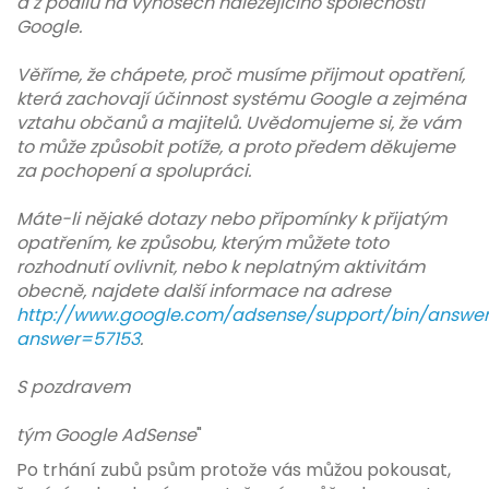
a z podílu na výnosech náležejícího společnosti
Google.
Věříme, že chápete, proč musíme přijmout opatření,
která zachovají účinnost systému Google a zejména
vztahu občanů a majitelů. Uvědomujeme si, že vám
to může způsobit potíže, a proto předem děkujeme
za pochopení a spolupráci.
Máte-li nějaké dotazy nebo připomínky k přijatým
opatřením, ke způsobu, kterým můžete toto
rozhodnutí ovlivnit, nebo k neplatným aktivitám
obecně, najdete další informace na adrese
http://www.google.com/
adsense
/support/bin/answer
answer=57153
.
S pozdravem
tým Google
AdSense
"
Po trhání zubů psům protože vás můžou pokousat,