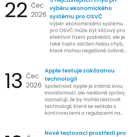
22
Čec
výběru ekonomického
2026
systému pro OSVČ
Výběr ekonomického systému
pro OSVČ může být klíčový pro
efektivní řízení podnikání, ale je
také často zatížen řadou chyb,
které mohou negativně ovlivnit
podnikání. Zde se podíváme na
pět nejčastějších chyb, kterých
13
Apple testuje zakázanou
by se podnikatelé měli vyvarovat.
Čec
technologii
2026
Společnost Apple je známá svou
inovativností, ale nedávné zprávy
naznačují, že by mohla testovat
technologii, která se setkala s
kontroverzemi a regulacemi na
různých trzích. Podle zasvěcených
zdrojů Apple zkoumá možnosti
Nové testovací prostředí pro
implementace funkce, která by