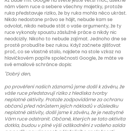
Až bude mít Google na světě ještě větší moc, usekne
nám všem ruce a sebere všechny majetky, protože
ruka představuje riziko, že by ruka mohla něco ukrást.
Nikdo nedostane právo se hájit, nebude kam se
odvolat, nikdo nebude stát o vaše argumenty, že ty
ruce vykonaly spoustu záslužné práce a nikdy nic
neodcizily. Nikoho to nebude zajímat. Jednoho dne se
prostě probudíte bez rukou. Když začnete zjišťovat
proč, co se vlastně stalo, najdete na stole vzkaz na
hlavičkovém papíře společnosti Google, že máte ve
své emailové schránce dopis:
"Dobrý den,
po prověření našich záznamů jsme došli k závěru, že
váše ruce představují riziko z hlediska tvorby
neplatné aktivity. Protože zodpovídáme za ochranu
občanů před nárůstem jejich nákladů v důsledku
neplatné aktivity, došli jsme k závěru, že je nezbytné
Vám ruce odstranit. Občané, kterých se tato aktivita
dotkla, budou v plné výši odškodněni z vašeho salda