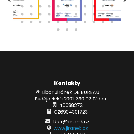
Kontakty
Libor Jiránek DE BUREAU
Budějovická 2001, 390 02 Tábor
46698272
CZ6904301723
libor@jiranek.cz
www.jiranek.cz