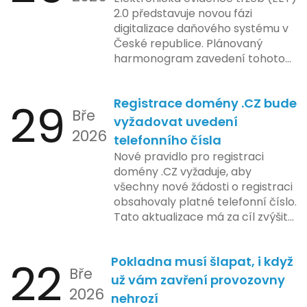
2.0 představuje novou fázi
digitalizace daňového systému v
České republice. Plánovaný
harmonogram zavedení tohoto
systému zahrnuje několik
klíčových etap. První fáze
29
Registrace domény .CZ bude
zahrnuje přípravu technické
Bře
platformy a legislativních změn,
vyžadovat uvedení
2026
které by měly být předloženy do
telefonního čísla
konce tohoto roku. Očekává se,
Nové pravidlo pro registraci
že tato fáze umožní adaptaci
domény .CZ vyžaduje, aby
systémů a rozšíření podpory pro
všechny nové žádosti o registraci
podnikatele, přičemž všechny
obsahovaly platné telefonní číslo.
potřebné technologie by měly
Tato aktualizace má za cíl zvýšit
být dostupné k testování v rámci
bezpečnost a transparentnost
pilotního programu. Druhá fáze,
při správě doménových jmen v
plánovaná na první pololetí
22
Pokladna musí šlapat, i když
České republice. Povinnost uvést
následujícího roku, je zaměřena
Bře
telefonní číslo se týká všech
už vám zavření provozovny
na školení a edukaci uživatelů,
2026
nově registrovaných domén, a
nehrozí
včetně přípravy materiálů a