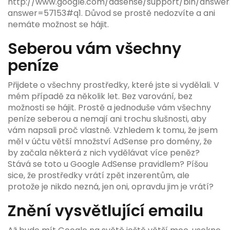
http://www.google.com/adsense/support/bin/answer
answer=57153#q1. Důvod se prostě nedozvíte a ani
nemáte možnost se hájit.
Seberou vám všechny
peníze
Přijdete o všechny prostředky, které jste si vydělali. V
mém případě za několik let. Bez varování, bez
možnosti se hájit. Prostě a jednoduše vám všechny
peníze seberou a nemají ani trochu slušnosti, aby
vám napsali proč vlastně. Vzhledem k tomu, že jsem
měl v účtu větší množství AdSense pro domény, že
by začala některá z nich vydělávat více peněz?
Stává se toto u Google AdSense pravidlem? Píšou
sice, že prostředky vrátí zpět inzerentům, ale
protože je nikdo nezná, jen oni, opravdu jim je vrátí?
Znění vysvětlující emailu