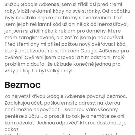
Službu Google AdSense jsem si zřídil asi před třemi
roky. Vložil reklamní kódy na své stránky. Od počátku
byly neustále nějaké problémy s ověřováním. Tak
jsem jejich reklamní kód už ani nějak dál nerozšiřoval,
jen jsem si zřídil několk reklam pro domény, které
mám zaregistrované, ale zatím jsem je nepoužíval.
Před třemi dny mi přišel poštou nový ověřovací kód,
který chtěli zadat na stránkách Google AdSense pro
ověření. Ověření jsem provedl a tím odstranil malý
problém a doufal, že už bude konečně jednou pro
vždy pokoj. To byl velký omyl.
Bezmoc
Za největší křivdu Google AdSense považuji bezmoc.
Zablokujou účet, pošlou email z adresy, na kterou
není možno odpovědět ... seberou Vám všechny
peníéze z účtu ... a prostě to tak je a nemáte se ani
kam odvolat. Jedinou odpověď, kterou dostanete je
odkaz