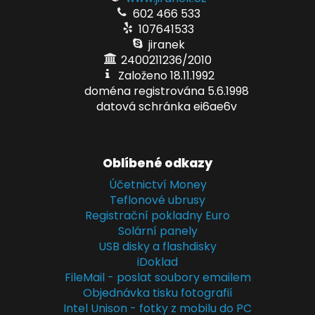
602 466 533
107641533
jiranek
2400211236/2010
Založeno 18.11.1992
doména registrována 5.6.1998
datová schránka ei6ae6v
Oblíbené odkazy
Účetnictví Money
Teflonové ubrusy
Registrační pokladny Euro
Solární panely
USB disky a flashdisky
iDoklad
FileMail - poslat soubory emailem
Objednávka tisku fotografií
Intel Unison - fotky z mobilu do PC