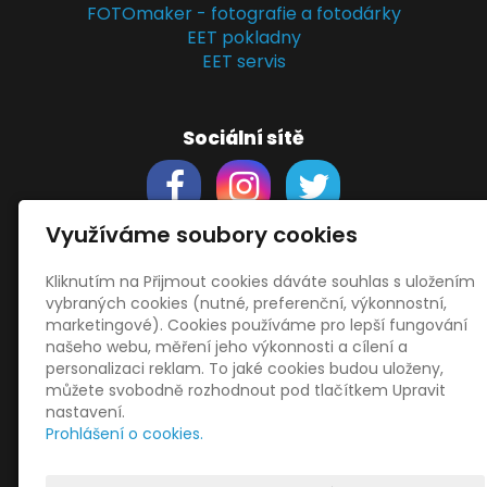
FOTOmaker - fotografie a fotodárky
EET pokladny
EET servis
Sociální sítě
Využíváme soubory cookies
Kliknutím na Přijmout cookies dáváte souhlas s uložením
Support
vybraných cookies (nutné, preferenční, výkonnostní,
Obchodní podmínky
marketingové). Cookies používáme pro lepší fungování
Zásady zpracování osobních údajů
našeho webu, měření jeho výkonnosti a cílení a
Obrázky použity
vecteezy.com
personalizaci reklam. To jaké cookies budou uloženy,
můžete svobodně rozhodnout pod tlačítkem Upravit
a
depositphotos.com
nastavení.
OneDrive
- snadný přenos souborů
Prohlášení o cookies.
HopToDesk
- vzdálená správa
START