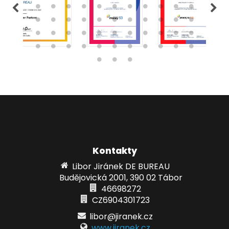
Kontakty
Libor Jiránek DE BUREAU
Budějovická 2001, 390 02 Tábor
46698272
CZ6904301723
libor@jiranek.cz
www.jiranek.cz