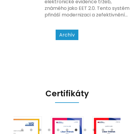
způsobu interakce se
elektronické evidence tržeb,
zákazníkem.
známého jako EET 2.0. Tento systém
přináší modernizaci a zefektivnění
dosavadního procesu, což by mělo
usnadnit život podnikatelům i
kontrolním orgánům. Podívejme se
Archív
na hlavní změny, které EET 2.0
přináší, a jak se na ně můžete
připravit.
Certifikáty