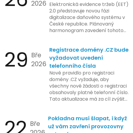
2026
Elektronická evidence tržeb (EET)
2.0 představuje novou fázi
digitalizace daňového systému v
České republice. Plánovaný
harmonogram zavedení tohoto
systému zahrnuje několik
klíčových etap. První fáze
29
Registrace domény .CZ bude
zahrnuje přípravu technické
Bře
platformy a legislativních změn,
vyžadovat uvedení
2026
které by měly být předloženy do
telefonního čísla
konce tohoto roku. Očekává se,
Nové pravidlo pro registraci
že tato fáze umožní adaptaci
domény .CZ vyžaduje, aby
systémů a rozšíření podpory pro
všechny nové žádosti o registraci
podnikatele, přičemž všechny
obsahovaly platné telefonní číslo.
potřebné technologie by měly
Tato aktualizace má za cíl zvýšit
být dostupné k testování v rámci
bezpečnost a transparentnost
pilotního programu. Druhá fáze,
při správě doménových jmen v
plánovaná na první pololetí
22
Pokladna musí šlapat, i když
České republice. Povinnost uvést
následujícího roku, je zaměřena
Bře
telefonní číslo se týká všech
už vám zavření provozovny
na školení a edukaci uživatelů,
2026
nově registrovaných domén, a