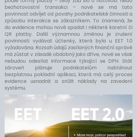
podle formy platby – tedy zda šlo o hotovost nebo
bezhotovostní transakci – nově se má tato
povinnost odvíjet od povahy podnikatelské činnosti a
způsobu interakce se zákazníkem. To znamená, že
do evidence mohou nově spadat i některé karetní či
QR platby. Další významnou změnou je zrušení
povinnosti vydávat účtenky, která byla u EET 1.0
vyžadována. Rozsah údajů zasílaných finanční správě
má zůstat v zásadě obdobný jako dříve, nově se však
nebudou odesílat informace týkající se DPH. Stát
zároveň plánuje podnikatelům nabídnout
bezplatnou pokladní aplikaci, která má celý proces
evidence usnadnit a snížit náklady na zavedení
systému.