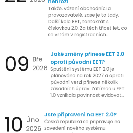
nehrozí
včetně přípravy materiálů a
také může ovlivnit stávající
Takže, vážení obchodníci a
školení pro zaměstnavatele a
majitele domén při aktualizaci
provozovatelé, zase je to tady.
účetní firmy. V této fázi dojde
jejich údajů.
Další kolo EET, tentokrát s
také k oficiálnímu spuštění
číslovkou 2.0. Za těch třicet let, co
systému pro vybrané segmenty
se vrtám v registračních
podnikání. Třetí a konečná fáze
pokladnách, jsem viděl už ledacos.
plánovaná na druhé pololetí roku
Od elektronických tlačítkových
2024 zahrnuje kompletní
09
Jaké změny přinese EET 2.0
pokladen, co se občas zasekly, až
integraci systému EET 2.0 do
Bře
po ty nejmodernější dotykové
praxe, s povinností prodejců
oproti původní EET?
2026
systémy, co umí pomalu i kafe
zapojit se do nového systému,
Spuštění systému EET 2.0 je
uvařit. A jedno vím jistě: legislativa
včetně zvýšeného dohledu nad
plánováno na rok 2027 a oproti
se mění, ale základní pravidlo
dodržováním pravidel.
původní verzi přinese několik
zůstává – pokladna musí šlapat
zásadních úprav. Zatímco u EET
jako hodinky. Jinak jsou problémy.
1.0 vznikala povinnost evidovat
tržbu podle formy platby – tedy
zda šlo o hotovost nebo
10
Jste připraveni na EET 2.0?
bezhotovostní transakci – nově
Úno
se má tato povinnost odvíjet od
Česká republika se připravuje na
2026
povahy podnikatelské činnosti a
zavedení nového systému