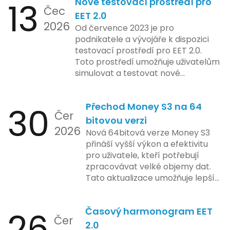
13
Nové testovací prostředí pro
implementace funkce, která by
Čec
mohla porušovat určité zákonné
EET 2.0
2026
limity na ochranu osobních údajů.
Od července 2023 je pro
Tato technologie se zaměřuje na
podnikatele a vývojáře k dispozici
pokročilé sledování uživatelských
testovací prostředí pro EET 2.0.
aktivit, což vyvolalo obavy ohledně
Toto prostředí umožňuje uživatelům
soukromí a ochrany dat uživatelů.
simulovat a testovat nové
Zatímco Apple tvrdí, že veškeré
funkcionality elektronické evidence
jejich inovace kladou důraz na
tržeb v bezpečném a
bezpečnost a ochranu spotřebitelů,
30
Přechod Money S3 na 64
kontrolovaném prostředí. Uživatelé
Čer
regulační orgány různých zemí jsou
mají možnost předem se seznámit s
bitovou verzi
na pozoru a sledují vývoj celého
2026
aktualizacemi, a tím lépe připravit
Nová 64bitová verze Money S3
případu velmi bedlivě. Vedení
své systémy na oficiální zavedení
přináší vyšší výkon a efektivitu
společnosti zatím neposkytlo
nového systému.
pro uživatele, kteří potřebují
podrobnější informace o
zpracovávat velké objemy dat.
konkrétních záměrech či časové
Tato aktualizace umožňuje lepší
ose zavedení této technologie.
správu paměti a rychlejší provoz
aplikace, což je klíčové pro
26
Časový harmonogram EET
podniky s náročnými účetními
Čer
procesy.
2.0