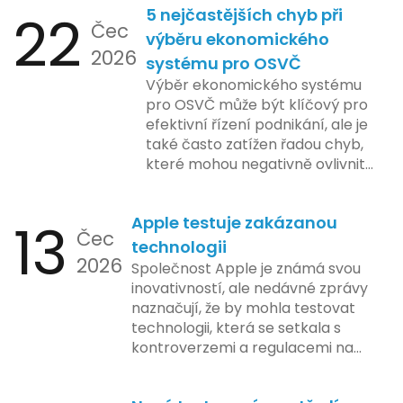
22
5 nejčastějších chyb při
Čec
výběru ekonomického
2026
systému pro OSVČ
Výběr ekonomického systému
pro OSVČ může být klíčový pro
efektivní řízení podnikání, ale je
také často zatížen řadou chyb,
které mohou negativně ovlivnit
podnikání. Zde se podíváme na
pět nejčastějších chyb, kterých
13
Apple testuje zakázanou
by se podnikatelé měli vyvarovat.
Čec
technologii
2026
Společnost Apple je známá svou
inovativností, ale nedávné zprávy
naznačují, že by mohla testovat
technologii, která se setkala s
kontroverzemi a regulacemi na
různých trzích. Podle zasvěcených
zdrojů Apple zkoumá možnosti