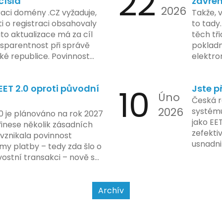
22
čísla
zavřen
2026
technol
raci domény .CZ vyžaduje,
Takže, 
rámci p
 o registraci obsahovaly
to tady.
na prvn
ato aktualizace má za cíl
těch tři
na škol
nsparentnost při správě
pokladn
materiá
é republice. Povinnost
elektro
firmy. 
 týká všech nově
zasekly
systém
 také může ovlivnit
co umí p
konečn
ET 2.0 oproti původní
10
Jste p
ři aktualizaci jejich údajů.
legislat
Úno
2024 za
pokladn
Česká r
do prax
2026
problé
systému
0 je plánováno na rok 2027
nového
jako EE
řinese několik zásadních
dodržo
zefekti
 vznikala povinnost
usnadni
my platby – tedy zda šlo o
Podívej
ostní transakci – nově se
a jak se
jet od povahy
a způsobu interakce se
Archív