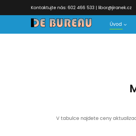
Kontaktujte nás: 602 466 533 | libor@jiranek.cz
Úvod
M
V tabulce najdete ceny aktualiza