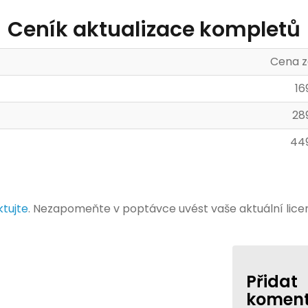
Ceník aktualizace kompletů
Cena z
16
28
44
tujte
. Nezapomeňte v poptávce uvést vaše aktuální licen
Přidat
komen