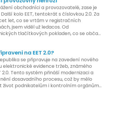
í provozovny nehrozí
ogie by měly být dostupné k testování v
vážení obchodníci a provozovatelé, zase je
ilotního programu. Druhá fáze, plánovaná
 Další kolo EET, tentokrát s číslovkou 2.0. Za
í pololetí následujícího roku, je zaměřena
cet let, co se vrtám v registračních
ení a edukaci uživatelů, včetně přípravy
ách, jsem viděl už ledacos. Od
lů a školení pro zaměstnavatele a účetní
nických tlačítkových pokladen, co se občas
V této fázi dojde také k oficiálnímu spuštění
, až po ty nejmodernější dotykové systémy,
u pro vybrané segmenty podnikání. Třetí a
omalu i kafe uvařit. A jedno vím jistě:
á fáze plánovaná na druhé pololetí roku
řipraveni na EET 2.0?
iva se mění, ale základní pravidlo zůstává –
hrnuje kompletní integraci systému EET 2.0
a musí šlapat jako hodinky. Jinak jsou
epublika se připravuje na zavedení nového
e, s povinností prodejců zapojit se do
my.
 elektronické evidence tržeb, známého
 systému, včetně zvýšeného dohledu nad
T 2.0. Tento systém přináší modernizaci a
váním pravidel.
vnění dosavadního procesu, což by mělo
t život podnikatelům i kontrolním orgánům.
me se na hlavní změny, které EET 2.0 přináší,
 na ně můžete připravit.