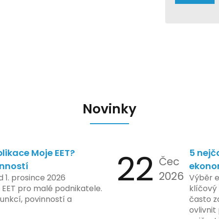
Novinky
likace Moje EET?
22
5 nejč
Čec
inností
ekono
2026
d 1. prosince 2026
Výběr 
 EET pro malé podnikatele.
klíčový 
unkcí, povinností a
často z
ovlivni