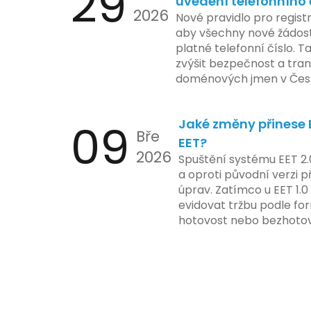
29
uvedení telefonního 
2026
Nové pravidlo pro regist
aby všechny nové žádosti
platné telefonní číslo. T
zvýšit bezpečnost a tra
doménových jmen v Česk
uvést telefonní číslo se
registrovaných domén, a
09
Jaké změny přinese E
stávající majitele domén p
Bře
EET?
2026
Spuštění systému EET 2.
a oproti původní verzi p
úprav. Zatímco u EET 1.0
evidovat tržbu podle for
hotovost nebo bezhotov
má tato povinnost odví
podnikatelské činnosti 
zákazníkem.