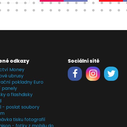
ené odkazy
Sociální sítě
ctví Money
ové ubrusy
rační pokladny Euro
í panely
ky a flashdisky
d
il - poslat soubory
em
ávka tisku fotografií
nison - fotky z mobilu do