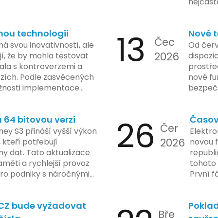
nejčast
vyvarov
nou technologii
13
Nové t
Čec
á svou inovativností, ale
Od červ
2026
í, že by mohla testovat
dispozic
kala s kontroverzemi a
prostře
rzích. Podle zasvěcených
nové fu
žnosti implementace
bezpečn
porušovat určité zákonné
mají mo
ch údajů. Tato technologie
a tím lé
64 bitovou verzi
26
Časov
 sledování uživatelských
zaveden
Čer
vy ohledně soukromí a
ey S3 přináší vyšší výkon
Elektro
tímco Apple tvrdí, že
2026
, kteří potřebují
novou f
ladou důraz na bezpečnost
y dat. Tato aktualizace
republ
regulační orgány různých
měti a rychlejší provoz
tohoto 
dují vývoj celého případu
 pro podniky s náročnými
První f
olečnosti zatím neposkytlo
legisla
 konkrétních záměrech či
do konc
.CZ bude vyžadovat
Poklad
 technologie.
umožní
Bře
podnik