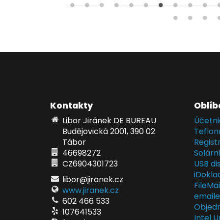
Kontakty
Oblíb
Libor Jiránek DE BUREAU
Účetni
Budějovická 2001, 390 02
Teflon
Tábor
Regist
46698272
Solárn
CZ6904301723
USB dis
iDokla
libor@jiranek.cz
FileMa
www.jiranek.cz
email
602 466 533
Objedn
107641533
Intel U