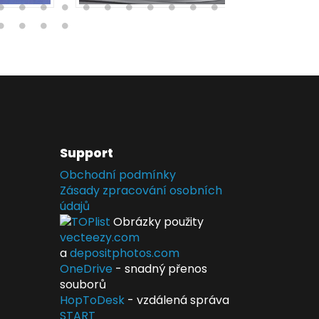
Support
Obchodní podmínky
Zásady zpracování osobních
údajů
Obrázky použity
vecteezy.com
a
depositphotos.com
OneDrive
- snadný přenos
souborů
HopToDesk
- vzdálená správa
START