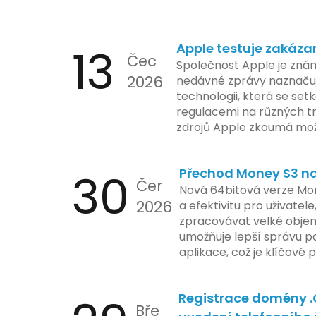
13
Apple testuje zakáza
Čec
Společnost Apple je znám
2026
nedávné zprávy naznačuj
technologii, která se set
regulacemi na různých t
zdrojů Apple zkoumá mo
funkce, která by mohla 
limity na ochranu osobní
30
Přechod Money S3 na 
se zaměřuje na pokročilé
Čer
aktivit, což vyvolalo oba
Nová 64bitová verze Mon
2026
ochrany dat uživatelů. Za
a efektivitu pro uživatele
veškeré jejich inovace k
zpracovávat velké objem
a ochranu spotřebitelů, 
umožňuje lepší správu pa
zemí jsou na pozoru a sle
aplikace, což je klíčové
velmi bedlivě. Vedení sp
účetními procesy.
podrobnější informace o
Registrace domény 
časové ose zavedení této
Bře