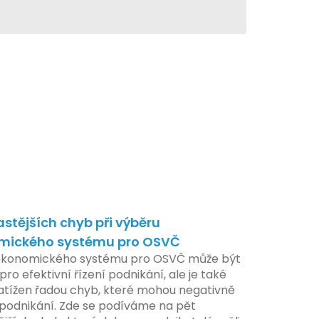
astějších chyb při výběru
mického systému pro OSVČ
ekonomického systému pro OSVČ může být
pro efektivní řízení podnikání, ale je také
atížen řadou chyb, které mohou negativně
t podnikání. Zde se podíváme na pět