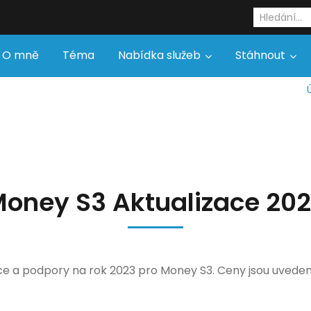
O mně
Téma
Nabídka služeb
Stáhnout
oney S3 Aktualizace 20
ce a podpory na rok 2023 pro Money S3. Ceny jsou uvede