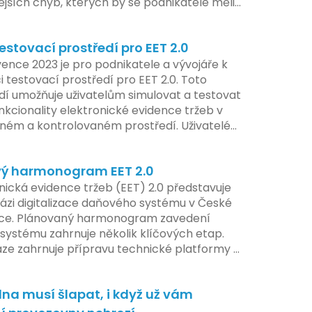
ějších chyb, kterých by se podnikatelé měli
at.
estovací prostředí pro EET 2.0
ence 2023 je pro podnikatele a vývojáře k
i testovací prostředí pro EET 2.0. Toto
dí umožňuje uživatelům simulovat a testovat
nkcionality elektronické evidence tržeb v
ém a kontrolovaném prostředí. Uživatelé
žnost předem se seznámit s aktualizacemi,
pe připravit své systémy na oficiální
ý harmonogram EET 2.0
í nového systému.
nická evidence tržeb (EET) 2.0 představuje
ázi digitalizace daňového systému v České
ice. Plánovaný harmonogram zavedení
systému zahrnuje několik klíčových etap.
áze zahrnuje přípravu technické platformy a
tivních změn, které by měly být předloženy
e tohoto roku. Očekává se, že tato fáze
na musí šlapat, i když už vám
 adaptaci systémů a rozšíření podpory pro
atele, přičemž všechny potřebné