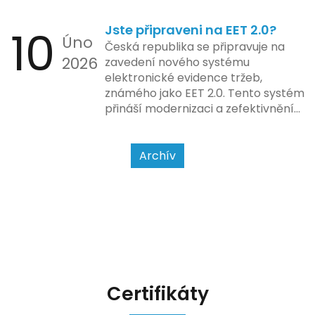
zda šlo o hotovost nebo
10
Jste připraveni na EET 2.0?
bezhotovostní transakci – nově
Úno
se má tato povinnost odvíjet od
Česká republika se připravuje na
2026
povahy podnikatelské činnosti a
zavedení nového systému
způsobu interakce se
elektronické evidence tržeb,
zákazníkem.
známého jako EET 2.0. Tento systém
přináší modernizaci a zefektivnění
dosavadního procesu, což by mělo
usnadnit život podnikatelům i
kontrolním orgánům. Podívejme se
Archív
na hlavní změny, které EET 2.0
přináší, a jak se na ně můžete
připravit.
Certifikáty