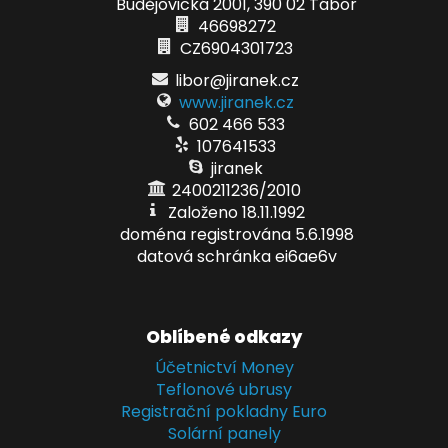
Budějovická 2001, 390 02 Tábor
46698272
CZ6904301723
libor@jiranek.cz
www.jiranek.cz
602 466 533
107641533
jiranek
2400211236/2010
Založeno 18.11.1992
doména registrována 5.6.1998
datová schránka ei6ae6v
Oblíbené odkazy
Účetnictví Money
Teflonové ubrusy
Registrační pokladny Euro
Solární panely