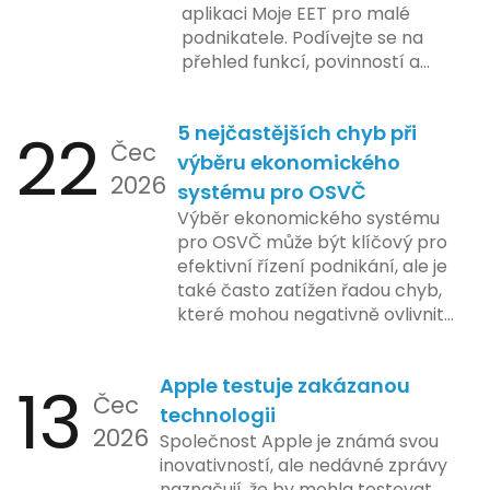
aplikaci Moje EET pro malé
podnikatele. Podívejte se na
přehled funkcí, povinností a
nejčastějších otázek.
22
5 nejčastějších chyb při
Čec
výběru ekonomického
2026
systému pro OSVČ
Výběr ekonomického systému
pro OSVČ může být klíčový pro
efektivní řízení podnikání, ale je
také často zatížen řadou chyb,
které mohou negativně ovlivnit
podnikání. Zde se podíváme na
pět nejčastějších chyb, kterých
13
Apple testuje zakázanou
by se podnikatelé měli vyvarovat.
Čec
technologii
2026
Společnost Apple je známá svou
inovativností, ale nedávné zprávy
naznačují, že by mohla testovat