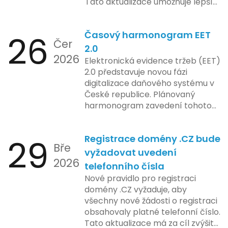
Tato aktualizace umožňuje lepší
ose zavedení této technologie.
správu paměti a rychlejší provoz
aplikace, což je klíčové pro
26
Časový harmonogram EET
podniky s náročnými účetními
Čer
procesy.
2.0
2026
Elektronická evidence tržeb (EET)
2.0 představuje novou fázi
digitalizace daňového systému v
České republice. Plánovaný
harmonogram zavedení tohoto
systému zahrnuje několik
klíčových etap. První fáze
29
Registrace domény .CZ bude
zahrnuje přípravu technické
Bře
platformy a legislativních změn,
vyžadovat uvedení
2026
které by měly být předloženy do
telefonního čísla
konce tohoto roku. Očekává se,
Nové pravidlo pro registraci
že tato fáze umožní adaptaci
domény .CZ vyžaduje, aby
systémů a rozšíření podpory pro
všechny nové žádosti o registraci
podnikatele, přičemž všechny
obsahovaly platné telefonní číslo.
potřebné technologie by měly
Tato aktualizace má za cíl zvýšit