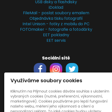
USB disky a flashdisky
iDoklad
FileMail - poslat soubory emailem
Objednávka tisku fotografií
Intel Unison - fotky z mobilu do PC
FOTOmaker - fotografie a fotodárky
EET pokladny
EET servis
Sociální sítě
Využíváme soubory cookies
Kliknutím na Přijmout cookies dáváte souhlas s uložením
Support
vybraných cookies (nutné, preferenční, výkonnostní,
Obchodní podmínky
marketingové). Cookies používáme pro lepší fungování
Zásady zpracování osobních údajů
našeho webu, měření jeho výkonnosti a cílení a
Obrázky použity
vecteezy.com
personalizaci reklam. To jaké cookies budou uloženy,