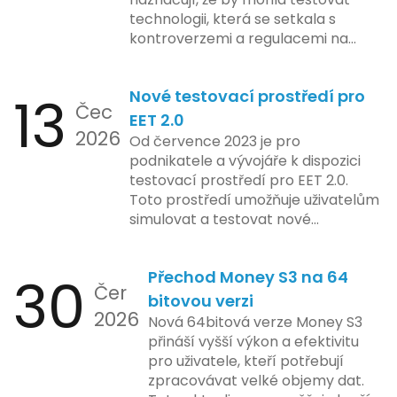
technologii, která se setkala s
kontroverzemi a regulacemi na
různých trzích. Podle zasvěcených
zdrojů Apple zkoumá možnosti
13
Nové testovací prostředí pro
implementace funkce, která by
Čec
mohla porušovat určité zákonné
EET 2.0
2026
limity na ochranu osobních údajů.
Od července 2023 je pro
Tato technologie se zaměřuje na
podnikatele a vývojáře k dispozici
pokročilé sledování uživatelských
testovací prostředí pro EET 2.0.
aktivit, což vyvolalo obavy ohledně
Toto prostředí umožňuje uživatelům
soukromí a ochrany dat uživatelů.
simulovat a testovat nové
Zatímco Apple tvrdí, že veškeré
funkcionality elektronické evidence
jejich inovace kladou důraz na
tržeb v bezpečném a
bezpečnost a ochranu spotřebitelů,
30
Přechod Money S3 na 64
kontrolovaném prostředí. Uživatelé
Čer
regulační orgány různých zemí jsou
mají možnost předem se seznámit s
bitovou verzi
na pozoru a sledují vývoj celého
2026
aktualizacemi, a tím lépe připravit
Nová 64bitová verze Money S3
případu velmi bedlivě. Vedení
své systémy na oficiální zavedení
přináší vyšší výkon a efektivitu
společnosti zatím neposkytlo
nového systému.
pro uživatele, kteří potřebují
podrobnější informace o
zpracovávat velké objemy dat.
konkrétních záměrech či časové