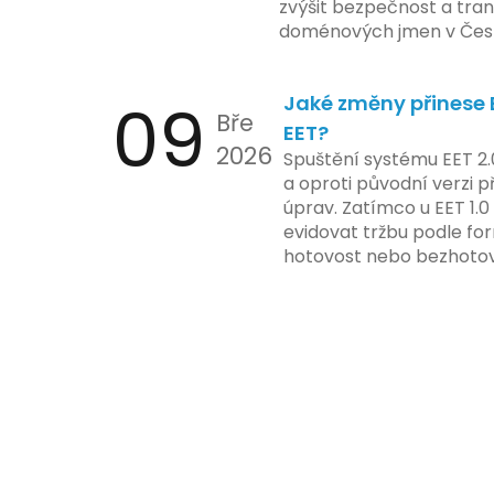
zvýšit bezpečnost a tra
doménových jmen v Česk
uvést telefonní číslo se
registrovaných domén, a
09
Jaké změny přinese E
stávající majitele domén p
Bře
EET?
2026
Spuštění systému EET 2.
a oproti původní verzi p
úprav. Zatímco u EET 1.0
evidovat tržbu podle for
hotovost nebo bezhotov
má tato povinnost odví
podnikatelské činnosti 
zákazníkem.