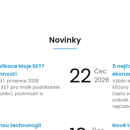
Novinky
likace Moje EET?
22
5 nejč
Čec
inností
ekono
2026
d 1. prosince 2026
Výběr 
 EET pro malé podnikatele.
klíčový 
unkcí, povinností a
často z
ovlivni
nejčast
vyvarov
nou technologii
Nové t