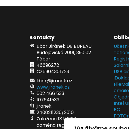
Kontakty
Oblíb
Libor Jiránek DE BUREAU
Účetni
Budějovická 2001, 390 02
Teflon
Tábor
Regist
46698272
Solárn
CZ6904301723
USB dis
iDokla
libor@jiranek.cz
FileMa
www.jiranek.cz
email
602 466 533
Objedn
107641533
Intel U
jiranek
PC
2400211236/2010
FOTOma
Založeno 18.11.1992
fotodá
doména registrována 5.6.1998
Využíváme soubor
EET po