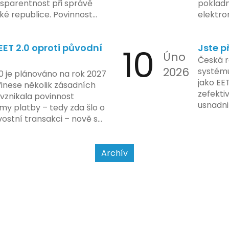
na škol
nsparentnost při správě
pokladn
materiá
é republice. Povinnost
elektro
firmy. 
 týká všech nově
zasekly
systém
 také může ovlivnit
co umí p
konečn
ET 2.0 oproti původní
10
Jste p
ři aktualizaci jejich údajů.
legislat
Úno
2024 za
pokladn
Česká r
do prax
2026
problé
systému
0 je plánováno na rok 2027
nového
jako EE
řinese několik zásadních
dodržo
zefekti
 vznikala povinnost
usnadni
my platby – tedy zda šlo o
Podívej
ostní transakci – nově se
a jak se
jet od povahy
a způsobu interakce se
Archív