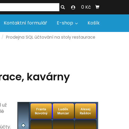
0 Kč
Kontaktní formulář
E-shop
Košík
Prodejna SQL účtování na stoly restaurace
race, kavárny
 už
lé
účty.