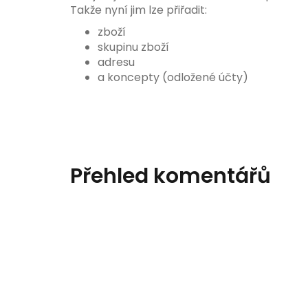
Takže nyní jim lze přiřadit:
zboží
skupinu zboží
adresu
a koncepty (odložené účty)
Přehled komentářů