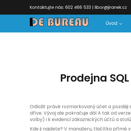
Kontaktujte nás: 602 466 533 | libor@jiranek.cz
Úvod
Prodejna SQL
Odložit právě rozmarkovaný účet a později se
dříve. Vývoj ale pokračuje dál A tak od verz
volby) i k evidenci zákaznických účtů a stolů
Kde ji najdete? V manažeru, tlačítka přímé v