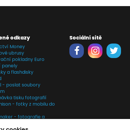
ené odkazy
Sociální sítě
ctví Money
ové ubrusy
rační pokladny Euro
í panely
ky a flashdisky
d
il - poslat soubory
em
ávka tisku fotografií
nison - fotky z mobilu do
ker - fotografie a
rky
y cookies
kladny