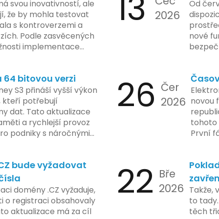
13
Čec
á svou inovativností, ale
Od červ
2026
í, že by mohla testovat
dispozic
kala s kontroverzemi a
prostře
rzích. Podle zasvěcených
nové fu
žnosti implementace
bezpečn
porušovat určité zákonné
mají mo
ch údajů. Tato technologie
a tím lé
64 bitovou verzi
26
Časov
 sledování uživatelských
zaveden
Čer
vy ohledně soukromí a
ey S3 přináší vyšší výkon
Elektro
tímco Apple tvrdí, že
2026
, kteří potřebují
novou f
ladou důraz na bezpečnost
y dat. Tato aktualizace
republ
regulační orgány různých
měti a rychlejší provoz
tohoto 
dují vývoj celého případu
 pro podniky s náročnými
První f
olečnosti zatím neposkytlo
legisla
 konkrétních záměrech či
do konc
.CZ bude vyžadovat
22
Poklad
 technologie.
umožní
Bře
podnik
čísla
zavřen
2026
technol
raci domény .CZ vyžaduje,
Takže, 
rámci p
 o registraci obsahovaly
to tady.
na prvn
ato aktualizace má za cíl
těch tři