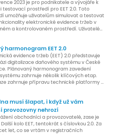
ence 2023 je pro podnikatele a vývojáře k
i testovací prostředí pro EET 2.0. Toto
dí umožňuje uživatelům simulovat a testovat
nkcionality elektronické evidence tržeb v
ém a kontrolovaném prostředí. Uživatelé
žnost předem se seznámit s aktualizacemi,
pe připravit své systémy na oficiální
ý harmonogram EET 2.0
í nového systému.
nická evidence tržeb (EET) 2.0 představuje
ázi digitalizace daňového systému v České
ice. Plánovaný harmonogram zavedení
systému zahrnuje několik klíčových etap.
áze zahrnuje přípravu technické platformy a
tivních změn, které by měly být předloženy
e tohoto roku. Očekává se, že tato fáze
na musí šlapat, i když už vám
 adaptaci systémů a rozšíření podpory pro
atele, přičemž všechny potřebné
í provozovny nehrozí
ogie by měly být dostupné k testování v
vážení obchodníci a provozovatelé, zase je
ilotního programu. Druhá fáze, plánovaná
 Další kolo EET, tentokrát s číslovkou 2.0. Za
í pololetí následujícího roku, je zaměřena
cet let, co se vrtám v registračních