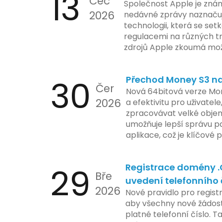
13
Čec
Společnost Apple je znám
2026
nedávné zprávy naznačuj
technologii, která se set
regulacemi na různých t
zdrojů Apple zkoumá mo
funkce, která by mohla 
limity na ochranu osobní
30
Přechod Money S3 na 
se zaměřuje na pokročilé
Čer
aktivit, což vyvolalo oba
Nová 64bitová verze Mon
2026
ochrany dat uživatelů. Za
a efektivitu pro uživatele
veškeré jejich inovace k
zpracovávat velké objem
a ochranu spotřebitelů, 
umožňuje lepší správu pa
zemí jsou na pozoru a sle
aplikace, což je klíčové
velmi bedlivě. Vedení sp
účetními procesy.
podrobnější informace o
29
Registrace domény 
časové ose zavedení této
Bře
uvedení telefonního 
2026
Nové pravidlo pro regist
aby všechny nové žádosti
platné telefonní číslo. T