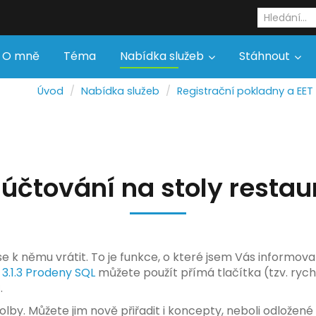
O mně
Téma
Nabídka služeb
Stáhnout
Úvod
Nabídka služeb
Registrační pokladny a EET
 účtování na stoly restau
 k němu vrátit. To je funkce, o které jsem Vás informoval
e
3.1.3 Prodeny SQL
můžete použít přímá tlačítka (tzv. rych
.
olby. Můžete jim nově přiřadit i koncepty, neboli odložené 