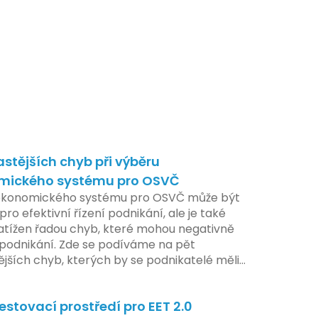
astějších chyb při výběru
mického systému pro OSVČ
ekonomického systému pro OSVČ může být
pro efektivní řízení podnikání, ale je také
atížen řadou chyb, které mohou negativně
t podnikání. Zde se podíváme na pět
ějších chyb, kterých by se podnikatelé měli
at.
estovací prostředí pro EET 2.0