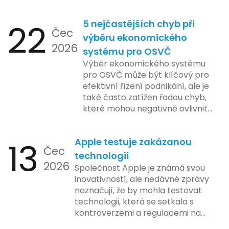
nejčastějších otázek.
22
5 nejčastějších chyb při
Čec
výběru ekonomického
2026
systému pro OSVČ
Výběr ekonomického systému
pro OSVČ může být klíčový pro
efektivní řízení podnikání, ale je
také často zatížen řadou chyb,
které mohou negativně ovlivnit
podnikání. Zde se podíváme na
pět nejčastějších chyb, kterých
13
Apple testuje zakázanou
by se podnikatelé měli vyvarovat.
Čec
technologii
2026
Společnost Apple je známá svou
inovativností, ale nedávné zprávy
naznačují, že by mohla testovat
technologii, která se setkala s
kontroverzemi a regulacemi na
různých trzích. Podle zasvěcených