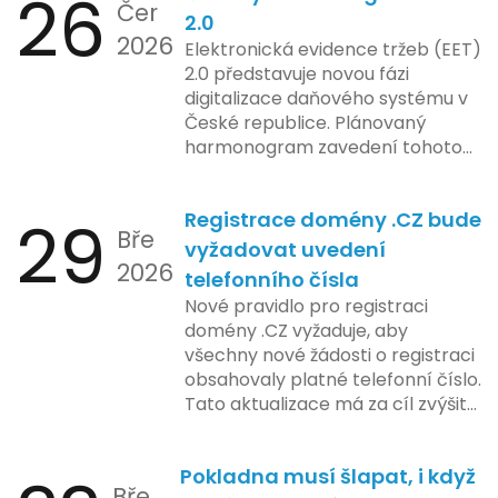
26
Čer
procesy.
2.0
2026
Elektronická evidence tržeb (EET)
2.0 představuje novou fázi
digitalizace daňového systému v
České republice. Plánovaný
harmonogram zavedení tohoto
systému zahrnuje několik
klíčových etap. První fáze
29
Registrace domény .CZ bude
zahrnuje přípravu technické
Bře
platformy a legislativních změn,
vyžadovat uvedení
2026
které by měly být předloženy do
telefonního čísla
konce tohoto roku. Očekává se,
Nové pravidlo pro registraci
že tato fáze umožní adaptaci
domény .CZ vyžaduje, aby
systémů a rozšíření podpory pro
všechny nové žádosti o registraci
podnikatele, přičemž všechny
obsahovaly platné telefonní číslo.
potřebné technologie by měly
Tato aktualizace má za cíl zvýšit
být dostupné k testování v rámci
bezpečnost a transparentnost
pilotního programu. Druhá fáze,
při správě doménových jmen v
plánovaná na první pololetí
Pokladna musí šlapat, i když
České republice. Povinnost uvést
následujícího roku, je zaměřena
Bře