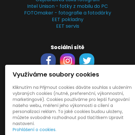
Intel Unison - fotky z mobilu do PC
FOTOmaker - fotografie a fotodárky
EET pokladny
EET servis
Sociální sítě
Využíváme soubory cookies
Kliknutím na Přijmout cookies dáváte souhlas s uložením
Support
vybraných cookies (nutné, preferenční, výkonnostní,
Obchodní podmínky
marketingové). Cookies používáme pro lepší fungování
Zásady zpracování osobních údajů
našeho webu, měření jeho výkonnosti a cílení a
Obrázky použity
vecteezy.com
personalizaci reklam. To jaké cookies budou uloženy,
můžete svobodně rozhodnout pod tlačítkem Upravit
a
depositphotos.com
nastavení.
OneDrive
- snadný přenos souborů
Prohlášení o cookies.
HopToDesk
- vzdálená správa