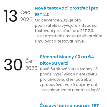
zdrojů Apple zkoumá možnosti
13
Nové testovací prostředí pro
implementace funkce, která by
Čec
mohla porušovat určité zákonné
EET 2.0
2026
limity na ochranu osobních údajů.
Od července 2023 je pro
Tato technologie se zaměřuje na
podnikatele a vývojáře k dispozici
pokročilé sledování uživatelských
testovací prostředí pro EET 2.0.
aktivit, což vyvolalo obavy ohledně
Toto prostředí umožňuje uživatelům
soukromí a ochrany dat uživatelů.
simulovat a testovat nové
Zatímco Apple tvrdí, že veškeré
funkcionality elektronické evidence
jejich inovace kladou důraz na
tržeb v bezpečném a
bezpečnost a ochranu spotřebitelů,
30
Přechod Money S3 na 64
kontrolovaném prostředí. Uživatelé
Čer
regulační orgány různých zemí jsou
mají možnost předem se seznámit s
bitovou verzi
na pozoru a sledují vývoj celého
2026
aktualizacemi, a tím lépe připravit
Nová 64bitová verze Money S3
případu velmi bedlivě. Vedení
své systémy na oficiální zavedení
přináší vyšší výkon a efektivitu
společnosti zatím neposkytlo
nového systému.
pro uživatele, kteří potřebují
podrobnější informace o
zpracovávat velké objemy dat.
konkrétních záměrech či časové
Tato aktualizace umožňuje lepší
ose zavedení této technologie.
správu paměti a rychlejší provoz
aplikace, což je klíčové pro
Časový harmonogram EET
podniky s náročnými účetními