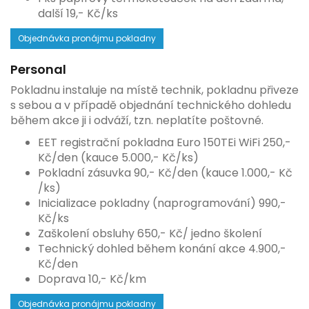
další 19,- Kč/ks
Objednávka pronájmu pokladny
Personal
Pokladnu instaluje na místě technik, pokladnu přiveze
s sebou a v případě objednání technického dohledu
během akce ji i odváží, tzn. neplatíte poštovné.
EET registrační pokladna Euro 150TEi WiFi 250,-
Kč/den (kauce 5.000,- Kč/ks)
Pokladní zásuvka 90,- Kč/den (kauce 1.000,- Kč
/ks)
Inicializace pokladny (naprogramování) 990,-
Kč/ks
Zaškolení obsluhy 650,- Kč/ jedno školení
Technický dohled během konání akce 4.900,-
Kč/den
Doprava 10,- Kč/km
Objednávka pronájmu pokladny