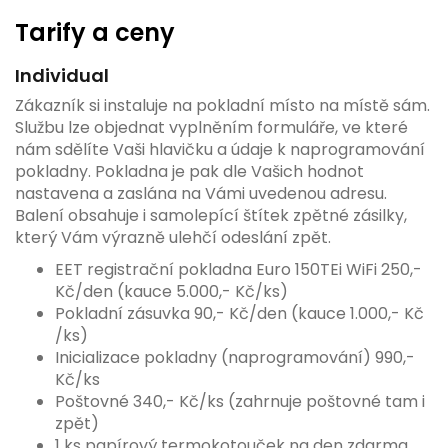
Tarify a ceny
Individual
Zákazník si instaluje na pokladní místo na místě sám.
Službu lze objednat vyplněním formuláře, ve které
nám sdělíte Vaši hlavičku a údaje k naprogramování
pokladny. Pokladna je pak dle Vašich hodnot
nastavena a zaslána na Vámi uvedenou adresu.
Balení obsahuje i samolepící štítek zpětné zásilky,
který Vám výrazně ulehčí odeslání zpět.
EET registrační pokladna Euro 150TEi WiFi 250,-
Kč/den (kauce 5.000,- Kč/ks)
Pokladní zásuvka 90,- Kč/den (kauce 1.000,- Kč
/ks)
Inicializace pokladny (naprogramování) 990,-
Kč/ks
Poštovné 340,- Kč/ks (zahrnuje poštovné tam i
zpět)
1 ks papírový termokotouček na den zdarma,