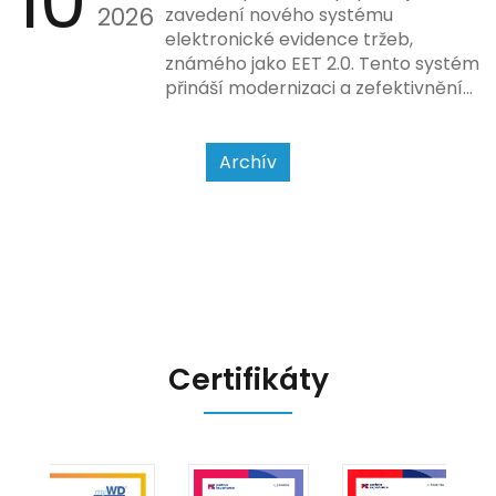
10
2026
povahy podnikatelské činnosti a
zavedení nového systému
způsobu interakce se
elektronické evidence tržeb,
zákazníkem.
známého jako EET 2.0. Tento systém
přináší modernizaci a zefektivnění
dosavadního procesu, což by mělo
usnadnit život podnikatelům i
kontrolním orgánům. Podívejme se
Archív
na hlavní změny, které EET 2.0
přináší, a jak se na ně můžete
připravit.
Certifikáty