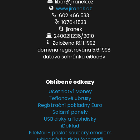
libor@jiranek.cz
www.jiranek.cz
602 466 533
107641533
jiranek
2400211236/2010
Založeno 18.11.1992
doména registrována 5.6.1998
datová schránka ei6ae6v
Oblíbené odkazy
Účetnictví Money
Teflonové ubrusy
Registrační pokladny Euro
Solární panely
USB disky a flashdisky
iDoklad
FileMail - poslat soubory emailem
Objednávka tisku fotografií