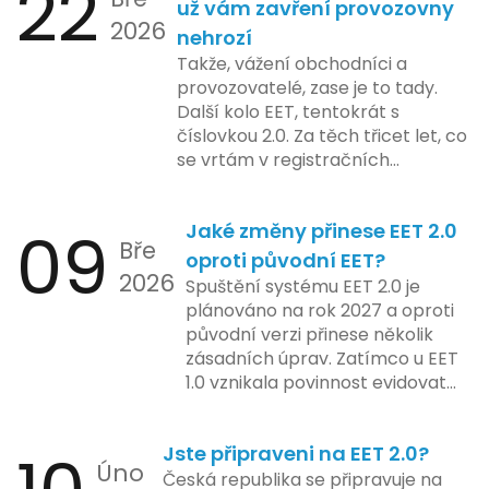
22
telefonní číslo se týká všech
už vám zavření provozovny
na školení a edukaci uživatelů,
2026
nově registrovaných domén, a
nehrozí
včetně přípravy materiálů a
také může ovlivnit stávající
Takže, vážení obchodníci a
školení pro zaměstnavatele a
majitele domén při aktualizaci
provozovatelé, zase je to tady.
účetní firmy. V této fázi dojde
jejich údajů.
Další kolo EET, tentokrát s
také k oficiálnímu spuštění
číslovkou 2.0. Za těch třicet let, co
systému pro vybrané segmenty
se vrtám v registračních
podnikání. Třetí a konečná fáze
pokladnách, jsem viděl už ledacos.
plánovaná na druhé pololetí roku
Od elektronických tlačítkových
2024 zahrnuje kompletní
09
Jaké změny přinese EET 2.0
pokladen, co se občas zasekly, až
integraci systému EET 2.0 do
Bře
po ty nejmodernější dotykové
praxe, s povinností prodejců
oproti původní EET?
2026
systémy, co umí pomalu i kafe
zapojit se do nového systému,
Spuštění systému EET 2.0 je
uvařit. A jedno vím jistě: legislativa
včetně zvýšeného dohledu nad
plánováno na rok 2027 a oproti
se mění, ale základní pravidlo
dodržováním pravidel.
původní verzi přinese několik
zůstává – pokladna musí šlapat
zásadních úprav. Zatímco u EET
jako hodinky. Jinak jsou problémy.
1.0 vznikala povinnost evidovat
tržbu podle formy platby – tedy
zda šlo o hotovost nebo
Jste připraveni na EET 2.0?
bezhotovostní transakci – nově
Úno
se má tato povinnost odvíjet od
Česká republika se připravuje na