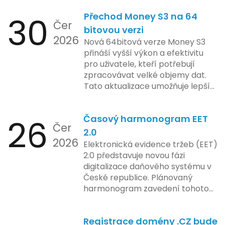
jejich inovace kladou důraz na
tržeb v bezpečném a
bezpečnost a ochranu spotřebitelů,
30
Přechod Money S3 na 64
kontrolovaném prostředí. Uživatelé
Čer
regulační orgány různých zemí jsou
mají možnost předem se seznámit s
bitovou verzi
na pozoru a sledují vývoj celého
2026
aktualizacemi, a tím lépe připravit
Nová 64bitová verze Money S3
případu velmi bedlivě. Vedení
své systémy na oficiální zavedení
přináší vyšší výkon a efektivitu
společnosti zatím neposkytlo
nového systému.
pro uživatele, kteří potřebují
podrobnější informace o
zpracovávat velké objemy dat.
konkrétních záměrech či časové
Tato aktualizace umožňuje lepší
ose zavedení této technologie.
správu paměti a rychlejší provoz
aplikace, což je klíčové pro
26
Časový harmonogram EET
podniky s náročnými účetními
Čer
procesy.
2.0
2026
Elektronická evidence tržeb (EET)
2.0 představuje novou fázi
digitalizace daňového systému v
České republice. Plánovaný
harmonogram zavedení tohoto
systému zahrnuje několik
klíčových etap. První fáze
Registrace domény .CZ bude
zahrnuje přípravu technické