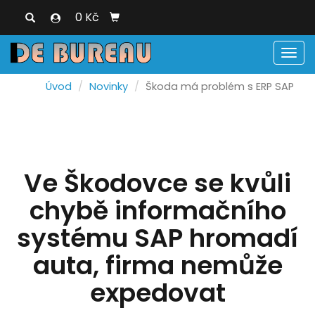
0 Kč
Men
Úvod
Novinky
Škoda má problém s ERP SAP
Ve Škodovce se kvůli
chybě informačního
systému SAP hromadí
auta, firma nemůže
expedovat