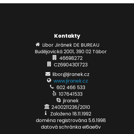
Kontakty
Libor Jiránek DE BUREAU
Budějovická 2001, 390 02 Tábor
46698272
CZ6904301723
libor@jiranek.cz
www.jiranek.cz
602 466 533
107641533
jiranek
2400211236/2010
Založeno 18.11.1992
doména registrována 5.6.1998
datová schránka ei6ae6v