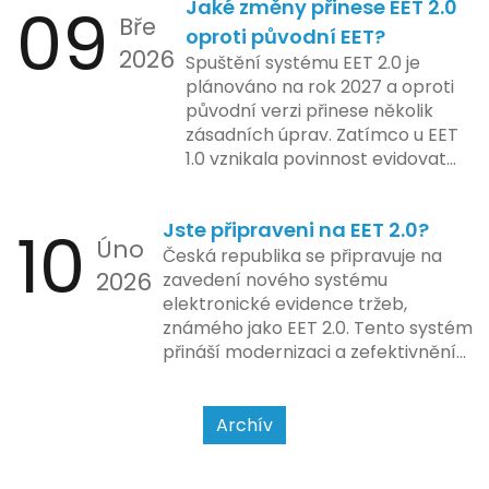
09
Jaké změny přinese EET 2.0
pokladen, co se občas zasekly, až
integraci systému EET 2.0 do
Bře
po ty nejmodernější dotykové
praxe, s povinností prodejců
oproti původní EET?
2026
systémy, co umí pomalu i kafe
zapojit se do nového systému,
Spuštění systému EET 2.0 je
uvařit. A jedno vím jistě: legislativa
včetně zvýšeného dohledu nad
plánováno na rok 2027 a oproti
se mění, ale základní pravidlo
dodržováním pravidel.
původní verzi přinese několik
zůstává – pokladna musí šlapat
zásadních úprav. Zatímco u EET
jako hodinky. Jinak jsou problémy.
1.0 vznikala povinnost evidovat
tržbu podle formy platby – tedy
zda šlo o hotovost nebo
10
Jste připraveni na EET 2.0?
bezhotovostní transakci – nově
Úno
se má tato povinnost odvíjet od
Česká republika se připravuje na
2026
povahy podnikatelské činnosti a
zavedení nového systému
způsobu interakce se
elektronické evidence tržeb,
zákazníkem.
známého jako EET 2.0. Tento systém
přináší modernizaci a zefektivnění
dosavadního procesu, což by mělo
usnadnit život podnikatelům i
kontrolním orgánům. Podívejme se
Archív
na hlavní změny, které EET 2.0
přináší, a jak se na ně můžete