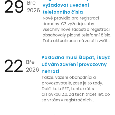
29
Bře
platformy a legislativních změn,
vyžadovat uvedení
2026
které by měly být předloženy do
telefonního čísla
konce tohoto roku. Očekává se,
Nové pravidlo pro registraci
že tato fáze umožní adaptaci
domény .CZ vyžaduje, aby
systémů a rozšíření podpory pro
všechny nové žádosti o registraci
podnikatele, přičemž všechny
obsahovaly platné telefonní číslo.
potřebné technologie by měly
Tato aktualizace má za cíl zvýšit
být dostupné k testování v rámci
bezpečnost a transparentnost
pilotního programu. Druhá fáze,
při správě doménových jmen v
plánovaná na první pololetí
22
Pokladna musí šlapat, i když
České republice. Povinnost uvést
následujícího roku, je zaměřena
Bře
telefonní číslo se týká všech
už vám zavření provozovny
na školení a edukaci uživatelů,
2026
nově registrovaných domén, a
nehrozí
včetně přípravy materiálů a
také může ovlivnit stávající
Takže, vážení obchodníci a
školení pro zaměstnavatele a
majitele domén při aktualizaci
provozovatelé, zase je to tady.
účetní firmy. V této fázi dojde
jejich údajů.
Další kolo EET, tentokrát s
také k oficiálnímu spuštění
číslovkou 2.0. Za těch třicet let, co
systému pro vybrané segmenty
se vrtám v registračních
podnikání. Třetí a konečná fáze
pokladnách, jsem viděl už ledacos.
plánovaná na druhé pololetí roku
Od elektronických tlačítkových
2024 zahrnuje kompletní