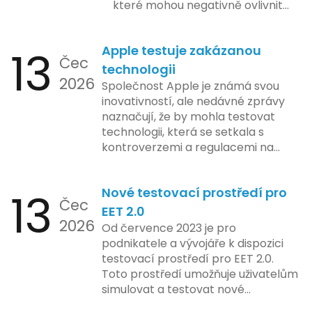
které mohou negativně ovlivnit
podnikání. Zde se podíváme na
pět nejčastějších chyb, kterých
13
Apple testuje zakázanou
by se podnikatelé měli vyvarovat.
Čec
technologii
2026
Společnost Apple je známá svou
inovativností, ale nedávné zprávy
naznačují, že by mohla testovat
technologii, která se setkala s
kontroverzemi a regulacemi na
různých trzích. Podle zasvěcených
zdrojů Apple zkoumá možnosti
13
Nové testovací prostředí pro
implementace funkce, která by
Čec
mohla porušovat určité zákonné
EET 2.0
2026
limity na ochranu osobních údajů.
Od července 2023 je pro
Tato technologie se zaměřuje na
podnikatele a vývojáře k dispozici
pokročilé sledování uživatelských
testovací prostředí pro EET 2.0.
aktivit, což vyvolalo obavy ohledně
Toto prostředí umožňuje uživatelům
soukromí a ochrany dat uživatelů.
simulovat a testovat nové
Zatímco Apple tvrdí, že veškeré
funkcionality elektronické evidence