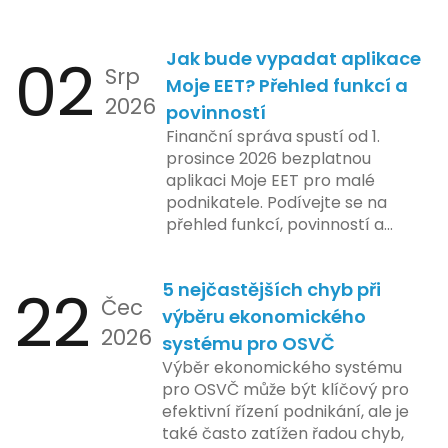
02
Jak bude vypadat aplikace
Srp
Moje EET? Přehled funkcí a
2026
povinností
Finanční správa spustí od 1.
prosince 2026 bezplatnou
aplikaci Moje EET pro malé
podnikatele. Podívejte se na
přehled funkcí, povinností a
nejčastějších otázek.
22
5 nejčastějších chyb při
Čec
výběru ekonomického
2026
systému pro OSVČ
Výběr ekonomického systému
pro OSVČ může být klíčový pro
efektivní řízení podnikání, ale je
také často zatížen řadou chyb,