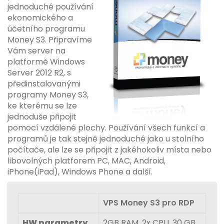
jednoduché používání
ekonomického a
účetního programu
Money S3. Připravíme
Vám server na
platformě Windows
Server 2012 R2, s
předinstalovanými
programy Money S3,
ke kterému se lze
jednoduše připojit
pomocí vzdálené plochy. Používání všech funkcí a
programů je tak stejně jednoduché jako u stolního
počítače, ale lze se připojit z jakéhokoliv místa nebo
libovolných platforem PC, MAC, Android,
iPhone(iPad), Windows Phone a další.
VPS
Money S3 pro RDP
HW parametry
2GB RAM, 2x CPU, 30 GB