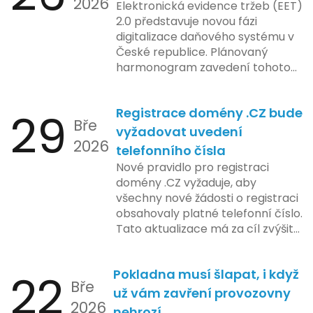
2026
Elektronická evidence tržeb (EET)
2.0 představuje novou fázi
digitalizace daňového systému v
České republice. Plánovaný
harmonogram zavedení tohoto
systému zahrnuje několik
klíčových etap. První fáze
29
Registrace domény .CZ bude
zahrnuje přípravu technické
Bře
platformy a legislativních změn,
vyžadovat uvedení
2026
které by měly být předloženy do
telefonního čísla
konce tohoto roku. Očekává se,
Nové pravidlo pro registraci
že tato fáze umožní adaptaci
domény .CZ vyžaduje, aby
systémů a rozšíření podpory pro
všechny nové žádosti o registraci
podnikatele, přičemž všechny
obsahovaly platné telefonní číslo.
potřebné technologie by měly
Tato aktualizace má za cíl zvýšit
být dostupné k testování v rámci
bezpečnost a transparentnost
pilotního programu. Druhá fáze,
při správě doménových jmen v
plánovaná na první pololetí
22
Pokladna musí šlapat, i když
České republice. Povinnost uvést
následujícího roku, je zaměřena
Bře
telefonní číslo se týká všech
už vám zavření provozovny
na školení a edukaci uživatelů,
2026
nově registrovaných domén, a
nehrozí