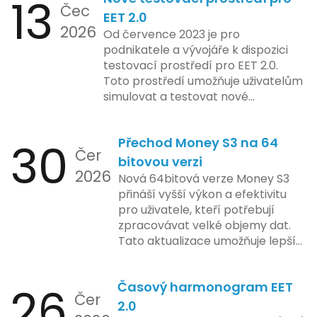
13
Čec
mohla porušovat určité zákonné
EET 2.0
2026
limity na ochranu osobních údajů.
Od července 2023 je pro
Tato technologie se zaměřuje na
podnikatele a vývojáře k dispozici
pokročilé sledování uživatelských
testovací prostředí pro EET 2.0.
aktivit, což vyvolalo obavy ohledně
Toto prostředí umožňuje uživatelům
soukromí a ochrany dat uživatelů.
simulovat a testovat nové
Zatímco Apple tvrdí, že veškeré
funkcionality elektronické evidence
jejich inovace kladou důraz na
tržeb v bezpečném a
bezpečnost a ochranu spotřebitelů,
30
Přechod Money S3 na 64
kontrolovaném prostředí. Uživatelé
Čer
regulační orgány různých zemí jsou
mají možnost předem se seznámit s
bitovou verzi
na pozoru a sledují vývoj celého
2026
aktualizacemi, a tím lépe připravit
Nová 64bitová verze Money S3
případu velmi bedlivě. Vedení
své systémy na oficiální zavedení
přináší vyšší výkon a efektivitu
společnosti zatím neposkytlo
nového systému.
pro uživatele, kteří potřebují
podrobnější informace o
zpracovávat velké objemy dat.
konkrétních záměrech či časové
Tato aktualizace umožňuje lepší
ose zavedení této technologie.
správu paměti a rychlejší provoz
aplikace, což je klíčové pro
26
Časový harmonogram EET
podniky s náročnými účetními
Čer
procesy.
2.0