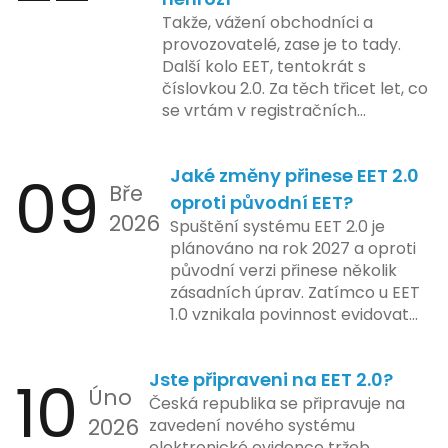
včetně přípravy materiálů a
také může ovlivnit stávající
Takže, vážení obchodníci a
školení pro zaměstnavatele a
majitele domén při aktualizaci
provozovatelé, zase je to tady.
účetní firmy. V této fázi dojde
jejich údajů.
Další kolo EET, tentokrát s
také k oficiálnímu spuštění
číslovkou 2.0. Za těch třicet let, co
systému pro vybrané segmenty
se vrtám v registračních
podnikání. Třetí a konečná fáze
pokladnách, jsem viděl už ledacos.
plánovaná na druhé pololetí roku
Od elektronických tlačítkových
2024 zahrnuje kompletní
09
Jaké změny přinese EET 2.0
pokladen, co se občas zasekly, až
integraci systému EET 2.0 do
Bře
po ty nejmodernější dotykové
praxe, s povinností prodejců
oproti původní EET?
2026
systémy, co umí pomalu i kafe
zapojit se do nového systému,
Spuštění systému EET 2.0 je
uvařit. A jedno vím jistě: legislativa
včetně zvýšeného dohledu nad
plánováno na rok 2027 a oproti
se mění, ale základní pravidlo
dodržováním pravidel.
původní verzi přinese několik
zůstává – pokladna musí šlapat
zásadních úprav. Zatímco u EET
jako hodinky. Jinak jsou problémy.
1.0 vznikala povinnost evidovat
tržbu podle formy platby – tedy
zda šlo o hotovost nebo
10
Jste připraveni na EET 2.0?
bezhotovostní transakci – nově
Úno
se má tato povinnost odvíjet od
Česká republika se připravuje na
2026
povahy podnikatelské činnosti a
zavedení nového systému
způsobu interakce se
elektronické evidence tržeb,