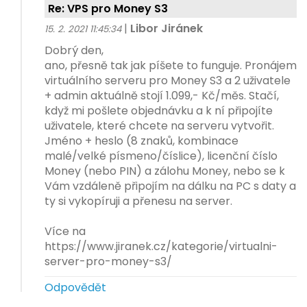
Re: VPS pro Money S3
|
Libor Jiránek
15. 2. 2021 11:45:34
Dobrý den,
ano, přesně tak jak píšete to funguje. Pronájem
virtuálního serveru pro Money S3 a 2 uživatele
+ admin aktuálně stojí 1.099,- Kč/měs. Stačí,
když mi pošlete objednávku a k ní připojíte
uživatele, které chcete na serveru vytvořit.
Jméno + heslo (8 znaků, kombinace
malé/velké písmeno/číslice), licenční číslo
Money (nebo PIN) a zálohu Money, nebo se k
Vám vzdáleně připojím na dálku na PC s daty a
ty si vykopíruji a přenesu na server.
Více na
https://www.jiranek.cz/kategorie/virtualni-
server-pro-money-s3/
Odpovědět