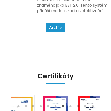
zákazníkem.
známého jako EET 2.0. Tento systém
přináší modernizaci a zefektivnění
dosavadního procesu, což by mělo
usnadnit život podnikatelům i
kontrolním orgánům. Podívejme se
Archív
na hlavní změny, které EET 2.0
přináší, a jak se na ně můžete
připravit.
Certifikáty