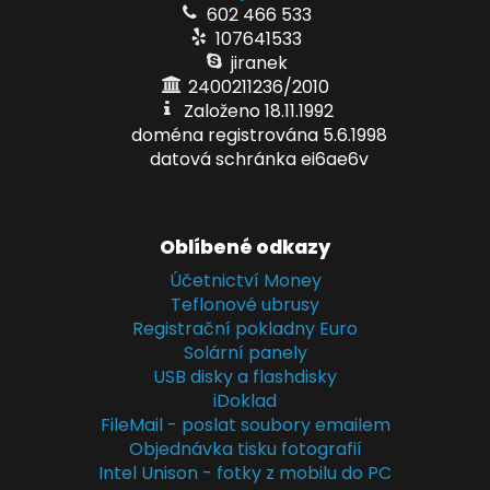
602 466 533
107641533
jiranek
2400211236/2010
Založeno 18.11.1992
doména registrována 5.6.1998
datová schránka ei6ae6v
Oblíbené odkazy
Účetnictví Money
Teflonové ubrusy
Registrační pokladny Euro
Solární panely
USB disky a flashdisky
iDoklad
FileMail - poslat soubory emailem
Objednávka tisku fotografií
Intel Unison - fotky z mobilu do PC