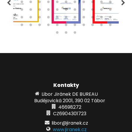
Kontakty
Libor Jiránek DE BUREAU
Budějovická 2001, 390 02 Tábor
46698272
CZ6904301723
libor@jiranek.cz
www.jiranek.cz