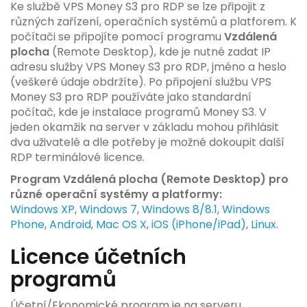
Ke službě VPS Money S3 pro RDP se lze připojit z
různých zařízení, operačních systémů a platforem. K
počítači se připojíte pomocí programu
Vzdálená
plocha
(Remote Desktop), kde je nutné zadat IP
adresu služby VPS Money S3 pro RDP, jméno a heslo
(veškeré údaje obdržíte). Po připojení službu VPS
Money S3 pro RDP používáte jako standardní
počítač, kde je instalace programů Money S3. V
jeden okamžik na server v základu mohou přihlásit
dva uživatelé a dle potřeby je možné dokoupit další
RDP terminálové licence.
Program Vzdálená plocha (Remote Desktop) pro
různé operační systémy a platformy:
Windows XP
,
Windows 7
,
Windows 8/8.1
,
Windows
Phone
,
Android
,
Mac OS X
,
iOS (iPhone/iPad)
,
Linux
.
Licence účetních
programů
Účetní/Ekonomické program je na serveru