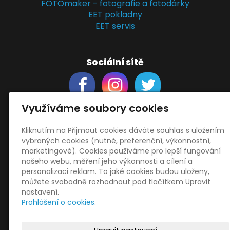
FOTOmaker - fotografie a fotodárky
EET pokladny
EET servis
Sociální sítě
Využíváme soubory cookies
Kliknutím na Přijmout cookies dáváte souhlas s uložením
Support
vybraných cookies (nutné, preferenční, výkonnostní,
Obchodní podmínky
marketingové). Cookies používáme pro lepší fungování
Zásady zpracování osobních údajů
našeho webu, měření jeho výkonnosti a cílení a
Obrázky použity
vecteezy.com
personalizaci reklam. To jaké cookies budou uloženy,
můžete svobodně rozhodnout pod tlačítkem Upravit
a
depositphotos.com
nastavení.
OneDrive
- snadný přenos souborů
Prohlášení o cookies.
HopToDesk
- vzdálená správa
START