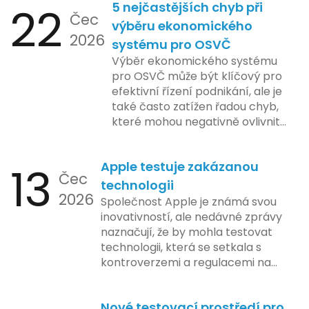
22
5 nejčastějších chyb při
Čec
výběru ekonomického
2026
systému pro OSVČ
Výběr ekonomického systému
pro OSVČ může být klíčový pro
efektivní řízení podnikání, ale je
také často zatížen řadou chyb,
které mohou negativně ovlivnit
podnikání. Zde se podíváme na
pět nejčastějších chyb, kterých
13
Apple testuje zakázanou
by se podnikatelé měli vyvarovat.
Čec
technologii
2026
Společnost Apple je známá svou
inovativností, ale nedávné zprávy
naznačují, že by mohla testovat
technologii, která se setkala s
kontroverzemi a regulacemi na
různých trzích. Podle zasvěcených
zdrojů Apple zkoumá možnosti
Nové testovací prostředí pro
implementace funkce, která by