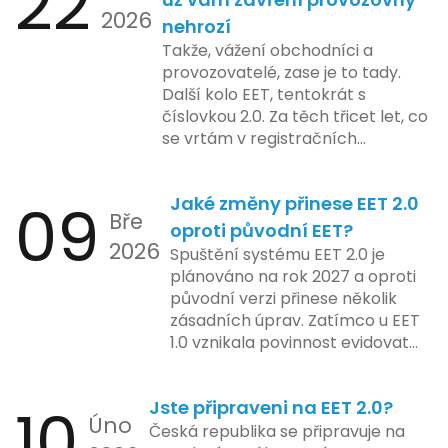
22
na školení a edukaci uživatelů,
2026
nově registrovaných domén, a
nehrozí
včetně přípravy materiálů a
také může ovlivnit stávající
Takže, vážení obchodníci a
školení pro zaměstnavatele a
majitele domén při aktualizaci
provozovatelé, zase je to tady.
účetní firmy. V této fázi dojde
jejich údajů.
Další kolo EET, tentokrát s
také k oficiálnímu spuštění
číslovkou 2.0. Za těch třicet let, co
systému pro vybrané segmenty
se vrtám v registračních
podnikání. Třetí a konečná fáze
pokladnách, jsem viděl už ledacos.
plánovaná na druhé pololetí roku
Od elektronických tlačítkových
2024 zahrnuje kompletní
09
Jaké změny přinese EET 2.0
pokladen, co se občas zasekly, až
integraci systému EET 2.0 do
Bře
po ty nejmodernější dotykové
praxe, s povinností prodejců
oproti původní EET?
2026
systémy, co umí pomalu i kafe
zapojit se do nového systému,
Spuštění systému EET 2.0 je
uvařit. A jedno vím jistě: legislativa
včetně zvýšeného dohledu nad
plánováno na rok 2027 a oproti
se mění, ale základní pravidlo
dodržováním pravidel.
původní verzi přinese několik
zůstává – pokladna musí šlapat
zásadních úprav. Zatímco u EET
jako hodinky. Jinak jsou problémy.
1.0 vznikala povinnost evidovat
tržbu podle formy platby – tedy
zda šlo o hotovost nebo
10
Jste připraveni na EET 2.0?
bezhotovostní transakci – nově
Úno
se má tato povinnost odvíjet od
Česká republika se připravuje na