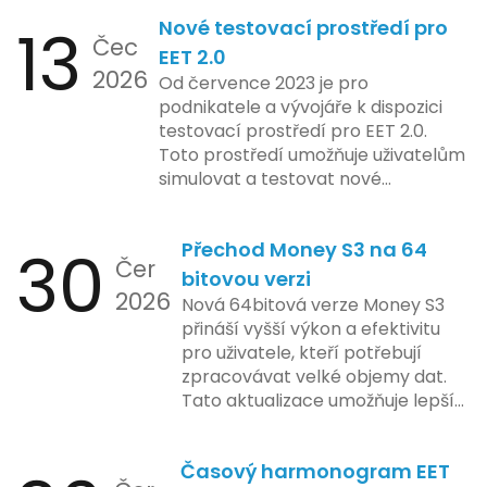
zdrojů Apple zkoumá možnosti
13
Nové testovací prostředí pro
implementace funkce, která by
Čec
mohla porušovat určité zákonné
EET 2.0
2026
limity na ochranu osobních údajů.
Od července 2023 je pro
Tato technologie se zaměřuje na
podnikatele a vývojáře k dispozici
pokročilé sledování uživatelských
testovací prostředí pro EET 2.0.
aktivit, což vyvolalo obavy ohledně
Toto prostředí umožňuje uživatelům
soukromí a ochrany dat uživatelů.
simulovat a testovat nové
Zatímco Apple tvrdí, že veškeré
funkcionality elektronické evidence
jejich inovace kladou důraz na
tržeb v bezpečném a
bezpečnost a ochranu spotřebitelů,
30
Přechod Money S3 na 64
kontrolovaném prostředí. Uživatelé
Čer
regulační orgány různých zemí jsou
mají možnost předem se seznámit s
bitovou verzi
na pozoru a sledují vývoj celého
2026
aktualizacemi, a tím lépe připravit
Nová 64bitová verze Money S3
případu velmi bedlivě. Vedení
své systémy na oficiální zavedení
přináší vyšší výkon a efektivitu
společnosti zatím neposkytlo
nového systému.
pro uživatele, kteří potřebují
podrobnější informace o
zpracovávat velké objemy dat.
konkrétních záměrech či časové
Tato aktualizace umožňuje lepší
ose zavedení této technologie.
správu paměti a rychlejší provoz
aplikace, což je klíčové pro
Časový harmonogram EET
podniky s náročnými účetními