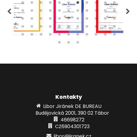
Kontakty
Libor Jiránek DE BUREAU
Budějovická 2001, 390 02 Tábor
46698272
CZ6904301723
libor@jiranek.cz