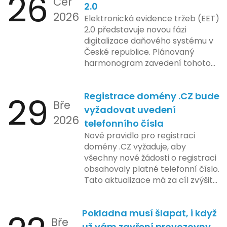
26
Čer
procesy.
2.0
2026
Elektronická evidence tržeb (EET)
2.0 představuje novou fázi
digitalizace daňového systému v
České republice. Plánovaný
harmonogram zavedení tohoto
systému zahrnuje několik
klíčových etap. První fáze
29
Registrace domény .CZ bude
zahrnuje přípravu technické
Bře
platformy a legislativních změn,
vyžadovat uvedení
2026
které by měly být předloženy do
telefonního čísla
konce tohoto roku. Očekává se,
Nové pravidlo pro registraci
že tato fáze umožní adaptaci
domény .CZ vyžaduje, aby
systémů a rozšíření podpory pro
všechny nové žádosti o registraci
podnikatele, přičemž všechny
obsahovaly platné telefonní číslo.
potřebné technologie by měly
Tato aktualizace má za cíl zvýšit
být dostupné k testování v rámci
bezpečnost a transparentnost
pilotního programu. Druhá fáze,
při správě doménových jmen v
plánovaná na první pololetí
Pokladna musí šlapat, i když
České republice. Povinnost uvést
následujícího roku, je zaměřena
Bře
telefonní číslo se týká všech
už vám zavření provozovny