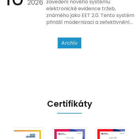
2026
povahy podnikatelské činnosti a
zavedení nového systému
způsobu interakce se
elektronické evidence tržeb,
zákazníkem.
známého jako EET 2.0. Tento systém
přináší modernizaci a zefektivnění
dosavadního procesu, což by mělo
usnadnit život podnikatelům i
kontrolním orgánům. Podívejme se
Archív
na hlavní změny, které EET 2.0
přináší, a jak se na ně můžete
připravit.
Certifikáty