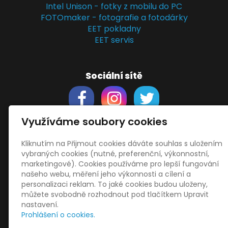
Intel Unison - fotky z mobilu do PC
FOTOmaker - fotografie a fotodárky
EET pokladny
EET servis
Sociální sítě
Využíváme soubory cookies
Kliknutím na Přijmout cookies dáváte souhlas s uložením
Support
vybraných cookies (nutné, preferenční, výkonnostní,
Obchodní podmínky
marketingové). Cookies používáme pro lepší fungování
Zásady zpracování osobních údajů
našeho webu, měření jeho výkonnosti a cílení a
Obrázky použity
vecteezy.com
personalizaci reklam. To jaké cookies budou uloženy,
můžete svobodně rozhodnout pod tlačítkem Upravit
a
depositphotos.com
nastavení.
OneDrive
- snadný přenos souborů
Prohlášení o cookies.
HopToDesk
- vzdálená správa