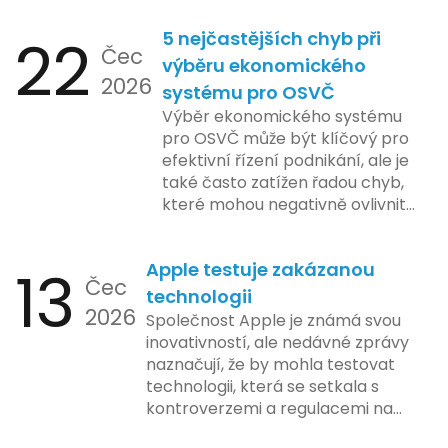
22
5 nejčastějších chyb při
Čec
výběru ekonomického
2026
systému pro OSVČ
Výběr ekonomického systému
pro OSVČ může být klíčový pro
efektivní řízení podnikání, ale je
také často zatížen řadou chyb,
které mohou negativně ovlivnit
podnikání. Zde se podíváme na
pět nejčastějších chyb, kterých
13
Apple testuje zakázanou
by se podnikatelé měli vyvarovat.
Čec
technologii
2026
Společnost Apple je známá svou
inovativností, ale nedávné zprávy
naznačují, že by mohla testovat
technologii, která se setkala s
kontroverzemi a regulacemi na
různých trzích. Podle zasvěcených