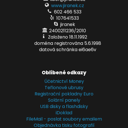
www.jiranek.cz
602 466 533
107641533
jiranek
2400211236/2010
Založeno 18.11.1992
doména registrována 5.6.1998
datová schránka ei6ae6v
Oblíbené odkazy
Účetnictví Money
Teflonové ubrusy
Registrační pokladny Euro
Solární panely
USB disky a flashdisky
iDoklad
FileMail - poslat soubory emailem
Objednávka tisku fotografií