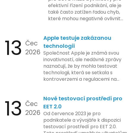
efektivní řízení podnikání, ale je
také často zatížen řadou chyb,
které mohou negativně ovlivnit
podnikání. Zde se podíváme na
pět nejčastějších chyb, kterých
13
Apple testuje zakázanou
by se podnikatelé měli vyvarovat.
Čec
technologii
2026
Společnost Apple je známá svou
inovativností, ale nedávné zprávy
naznačují, že by mohla testovat
technologii, která se setkala s
kontroverzemi a regulacemi na
různých trzích. Podle zasvěcených
zdrojů Apple zkoumá možnosti
13
Nové testovací prostředí pro
implementace funkce, která by
Čec
mohla porušovat určité zákonné
EET 2.0
2026
limity na ochranu osobních údajů.
Od července 2023 je pro
Tato technologie se zaměřuje na
podnikatele a vývojáře k dispozici
pokročilé sledování uživatelských
testovací prostředí pro EET 2.0.
aktivit, což vyvolalo obavy ohledně