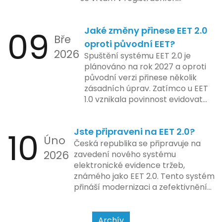
pokladnách, jsem viděl už ledacos.
plánovaná na druhé pololetí roku
Od elektronických tlačítkových
2024 zahrnuje kompletní
09
Jaké změny přinese EET 2.0
pokladen, co se občas zasekly, až
integraci systému EET 2.0 do
Bře
po ty nejmodernější dotykové
praxe, s povinností prodejců
oproti původní EET?
2026
systémy, co umí pomalu i kafe
zapojit se do nového systému,
Spuštění systému EET 2.0 je
uvařit. A jedno vím jistě: legislativa
včetně zvýšeného dohledu nad
plánováno na rok 2027 a oproti
se mění, ale základní pravidlo
dodržováním pravidel.
původní verzi přinese několik
zůstává – pokladna musí šlapat
zásadních úprav. Zatímco u EET
jako hodinky. Jinak jsou problémy.
1.0 vznikala povinnost evidovat
tržbu podle formy platby – tedy
zda šlo o hotovost nebo
10
Jste připraveni na EET 2.0?
bezhotovostní transakci – nově
Úno
se má tato povinnost odvíjet od
Česká republika se připravuje na
2026
povahy podnikatelské činnosti a
zavedení nového systému
způsobu interakce se
elektronické evidence tržeb,
zákazníkem.
známého jako EET 2.0. Tento systém
přináší modernizaci a zefektivnění
dosavadního procesu, což by mělo
usnadnit život podnikatelům i
kontrolním orgánům. Podívejme se
Archív