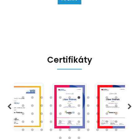
na hlavní změny, které EET 2.0
přináší, a jak se na ně můžete
připravit.
Certifikáty