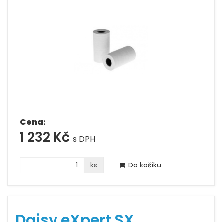
Cena:
1 232 Kč
s DPH
ks
Do košíku
Daisy eXpert SX