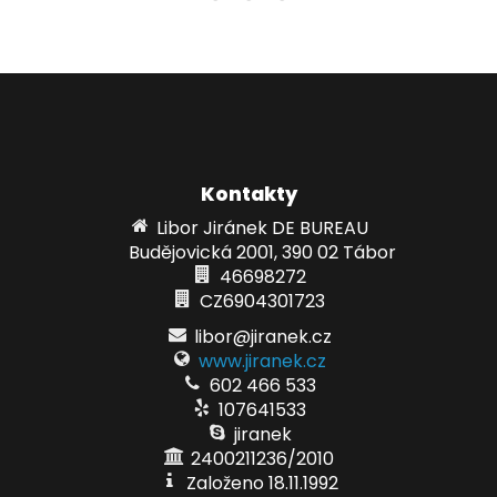
Kontakty
Libor Jiránek DE BUREAU
Budějovická 2001, 390 02 Tábor
46698272
CZ6904301723
libor@jiranek.cz
www.jiranek.cz
602 466 533
107641533
jiranek
2400211236/2010
Založeno 18.11.1992