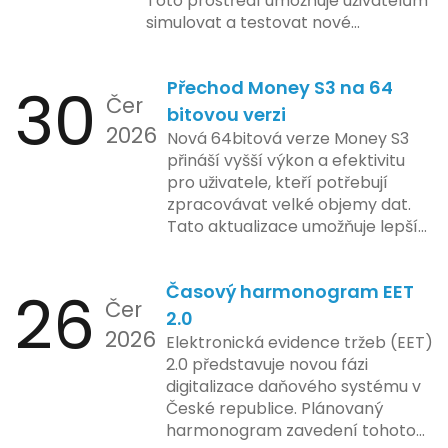
Toto prostředí umožňuje uživatelům
soukromí a ochrany dat uživatelů.
simulovat a testovat nové
Zatímco Apple tvrdí, že veškeré
funkcionality elektronické evidence
jejich inovace kladou důraz na
tržeb v bezpečném a
bezpečnost a ochranu spotřebitelů,
30
Přechod Money S3 na 64
kontrolovaném prostředí. Uživatelé
Čer
regulační orgány různých zemí jsou
mají možnost předem se seznámit s
bitovou verzi
na pozoru a sledují vývoj celého
2026
aktualizacemi, a tím lépe připravit
Nová 64bitová verze Money S3
případu velmi bedlivě. Vedení
své systémy na oficiální zavedení
přináší vyšší výkon a efektivitu
společnosti zatím neposkytlo
nového systému.
pro uživatele, kteří potřebují
podrobnější informace o
zpracovávat velké objemy dat.
konkrétních záměrech či časové
Tato aktualizace umožňuje lepší
ose zavedení této technologie.
správu paměti a rychlejší provoz
aplikace, což je klíčové pro
26
Časový harmonogram EET
podniky s náročnými účetními
Čer
procesy.
2.0
2026
Elektronická evidence tržeb (EET)
2.0 představuje novou fázi
digitalizace daňového systému v
České republice. Plánovaný
harmonogram zavedení tohoto