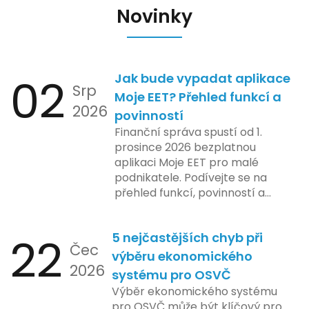
Novinky
02
Jak bude vypadat aplikace
Srp
Moje EET? Přehled funkcí a
2026
povinností
Finanční správa spustí od 1.
prosince 2026 bezplatnou
aplikaci Moje EET pro malé
podnikatele. Podívejte se na
přehled funkcí, povinností a
nejčastějších otázek.
22
5 nejčastějších chyb při
Čec
výběru ekonomického
2026
systému pro OSVČ
Výběr ekonomického systému
pro OSVČ může být klíčový pro