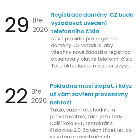
systému zahrnuje několik
klíčových etap. První fáze
29
Registrace domény .CZ bude
zahrnuje přípravu technické
Bře
platformy a legislativních změn,
vyžadovat uvedení
2026
které by měly být předloženy do
telefonního čísla
konce tohoto roku. Očekává se,
Nové pravidlo pro registraci
že tato fáze umožní adaptaci
domény .CZ vyžaduje, aby
systémů a rozšíření podpory pro
všechny nové žádosti o registraci
podnikatele, přičemž všechny
obsahovaly platné telefonní číslo.
potřebné technologie by měly
Tato aktualizace má za cíl zvýšit
být dostupné k testování v rámci
bezpečnost a transparentnost
pilotního programu. Druhá fáze,
při správě doménových jmen v
plánovaná na první pololetí
22
Pokladna musí šlapat, i když
České republice. Povinnost uvést
následujícího roku, je zaměřena
Bře
telefonní číslo se týká všech
už vám zavření provozovny
na školení a edukaci uživatelů,
2026
nově registrovaných domén, a
nehrozí
včetně přípravy materiálů a
také může ovlivnit stávající
Takže, vážení obchodníci a
školení pro zaměstnavatele a
majitele domén při aktualizaci
provozovatelé, zase je to tady.
účetní firmy. V této fázi dojde
jejich údajů.
Další kolo EET, tentokrát s
také k oficiálnímu spuštění
číslovkou 2.0. Za těch třicet let, co
systému pro vybrané segmenty
se vrtám v registračních
podnikání. Třetí a konečná fáze