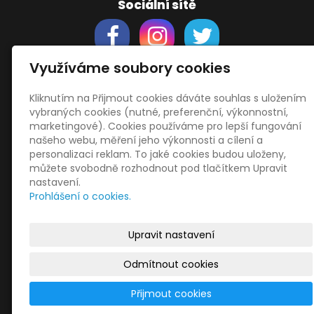
Sociální sítě
Využíváme soubory cookies
Kliknutím na Přijmout cookies dáváte souhlas s uložením
Support
vybraných cookies (nutné, preferenční, výkonnostní,
Obchodní podmínky
marketingové). Cookies používáme pro lepší fungování
Zásady zpracování osobních údajů
našeho webu, měření jeho výkonnosti a cílení a
Obrázky použity
vecteezy.com
personalizaci reklam. To jaké cookies budou uloženy,
můžete svobodně rozhodnout pod tlačítkem Upravit
a
depositphotos.com
nastavení.
OneDrive
- snadný přenos souborů
Prohlášení o cookies.
HopToDesk
- vzdálená správa
START
Upravit nastavení
Odmítnout cookies
© 2026
Libor Jiránek DE BUREAU
|
Mapa webu
Přijmout cookies