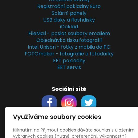
Registrační pokladny Euro
Solární panely
USB disky a flashdisky
iDoklad
FileMail - poslat soubory emailem
Objednávka tisku fotografií
Intel Unison - fotky z mobilu do PC
FOTOmaker - fotografie a fotodárky
EET pokladny
EET servis
Sociální sítě
Využíváme soubory cookies
Kliknutím na Přijmout cookies dáváte souhlas s uložením
Support
vybraných cookies (nutné, preferenční, výkonnostní,