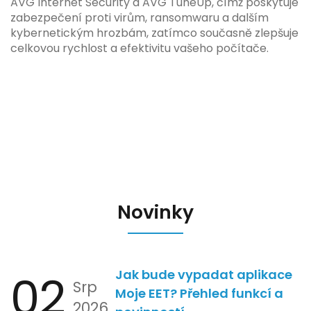
AVG Internet Security a AVG TuneUp, čímž poskytuje
zabezpečení proti virům, ransomwaru a dalším
kybernetickým hrozbám, zatímco současně zlepšuje
celkovou rychlost a efektivitu vašeho počítače.
Novinky
02
Jak bude vypadat aplikace
Srp
Moje EET? Přehled funkcí a
2026