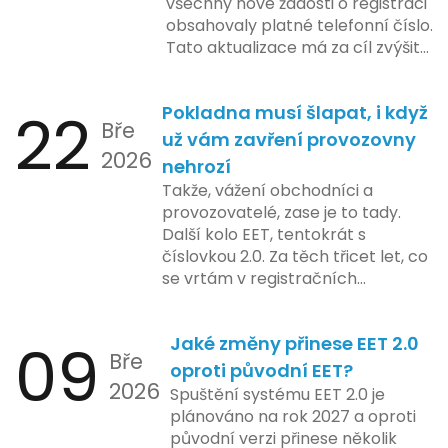
všechny nové žádosti o registraci
podnikatele, přičemž všechny
obsahovaly platné telefonní číslo.
potřebné technologie by měly
Tato aktualizace má za cíl zvýšit
být dostupné k testování v rámci
bezpečnost a transparentnost
pilotního programu. Druhá fáze,
při správě doménových jmen v
plánovaná na první pololetí
22
Pokladna musí šlapat, i když
České republice. Povinnost uvést
následujícího roku, je zaměřena
Bře
telefonní číslo se týká všech
už vám zavření provozovny
na školení a edukaci uživatelů,
2026
nově registrovaných domén, a
nehrozí
včetně přípravy materiálů a
také může ovlivnit stávající
Takže, vážení obchodníci a
školení pro zaměstnavatele a
majitele domén při aktualizaci
provozovatelé, zase je to tady.
účetní firmy. V této fázi dojde
jejich údajů.
Další kolo EET, tentokrát s
také k oficiálnímu spuštění
číslovkou 2.0. Za těch třicet let, co
systému pro vybrané segmenty
se vrtám v registračních
podnikání. Třetí a konečná fáze
pokladnách, jsem viděl už ledacos.
plánovaná na druhé pololetí roku
Od elektronických tlačítkových
2024 zahrnuje kompletní
09
Jaké změny přinese EET 2.0
pokladen, co se občas zasekly, až
integraci systému EET 2.0 do
Bře
po ty nejmodernější dotykové
praxe, s povinností prodejců
oproti původní EET?
2026
systémy, co umí pomalu i kafe
zapojit se do nového systému,
Spuštění systému EET 2.0 je
uvařit. A jedno vím jistě: legislativa
včetně zvýšeného dohledu nad
plánováno na rok 2027 a oproti
se mění, ale základní pravidlo
dodržováním pravidel.
původní verzi přinese několik