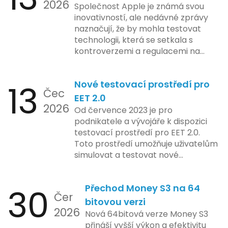
2026
Společnost Apple je známá svou
inovativností, ale nedávné zprávy
naznačují, že by mohla testovat
technologii, která se setkala s
kontroverzemi a regulacemi na
různých trzích. Podle zasvěcených
zdrojů Apple zkoumá možnosti
13
Nové testovací prostředí pro
implementace funkce, která by
Čec
mohla porušovat určité zákonné
EET 2.0
2026
limity na ochranu osobních údajů.
Od července 2023 je pro
Tato technologie se zaměřuje na
podnikatele a vývojáře k dispozici
pokročilé sledování uživatelských
testovací prostředí pro EET 2.0.
aktivit, což vyvolalo obavy ohledně
Toto prostředí umožňuje uživatelům
soukromí a ochrany dat uživatelů.
simulovat a testovat nové
Zatímco Apple tvrdí, že veškeré
funkcionality elektronické evidence
jejich inovace kladou důraz na
tržeb v bezpečném a
bezpečnost a ochranu spotřebitelů,
30
Přechod Money S3 na 64
kontrolovaném prostředí. Uživatelé
Čer
regulační orgány různých zemí jsou
mají možnost předem se seznámit s
bitovou verzi
na pozoru a sledují vývoj celého
2026
aktualizacemi, a tím lépe připravit
Nová 64bitová verze Money S3
případu velmi bedlivě. Vedení
své systémy na oficiální zavedení
přináší vyšší výkon a efektivitu