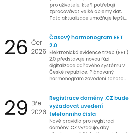
společnosti zatím neposkytlo
nového systému.
pro uživatele, kteří potřebují
podrobnější informace o
zpracovávat velké objemy dat.
konkrétních záměrech či časové
Tato aktualizace umožňuje lepší
ose zavedení této technologie.
správu paměti a rychlejší provoz
aplikace, což je klíčové pro
26
Časový harmonogram EET
podniky s náročnými účetními
Čer
procesy.
2.0
2026
Elektronická evidence tržeb (EET)
2.0 představuje novou fázi
digitalizace daňového systému v
České republice. Plánovaný
harmonogram zavedení tohoto
systému zahrnuje několik
klíčových etap. První fáze
29
Registrace domény .CZ bude
zahrnuje přípravu technické
Bře
platformy a legislativních změn,
vyžadovat uvedení
2026
které by měly být předloženy do
telefonního čísla
konce tohoto roku. Očekává se,
Nové pravidlo pro registraci
že tato fáze umožní adaptaci
domény .CZ vyžaduje, aby
systémů a rozšíření podpory pro