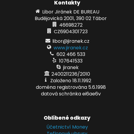
Kontakty
Libor Jiránek DE BUREAU
Budějovická 2001, 390 02 Tábor
46698272
CZ6904301723
libor@jiranek.cz
www.jiranek.cz
602 466 533
107641533
jiranek
2400211236/2010
Založeno 18.11.1992
doména registrována 5.6.1998
datová schránka ei6ae6v
Oblíbené odkazy
Účetnictví Money
Teflonové ubrusy