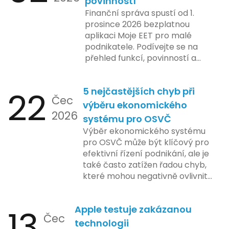
povinností
Finanční správa spustí od 1.
prosince 2026 bezplatnou
aplikaci Moje EET pro malé
podnikatele. Podívejte se na
přehled funkcí, povinností a
nejčastějších otázek.
22
5 nejčastějších chyb při
Čec
výběru ekonomického
2026
systému pro OSVČ
Výběr ekonomického systému
pro OSVČ může být klíčový pro
efektivní řízení podnikání, ale je
také často zatížen řadou chyb,
které mohou negativně ovlivnit
podnikání. Zde se podíváme na
pět nejčastějších chyb, kterých
13
Apple testuje zakázanou
by se podnikatelé měli vyvarovat.
Čec
technologii