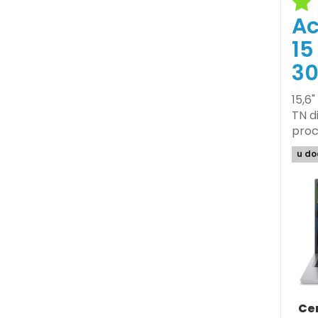
Ac
15
30
15,6"
TN di
proc
u do
Ce