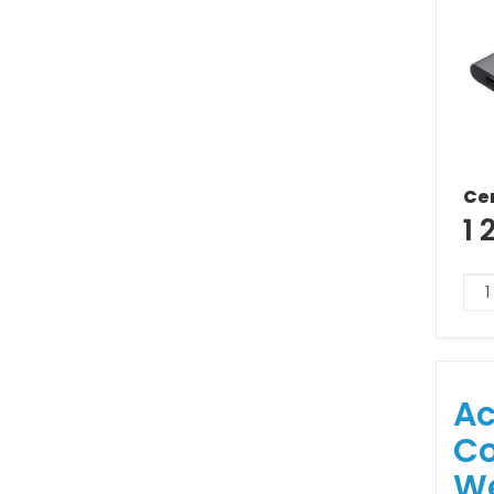
Ce
1 
Ac
Co
W