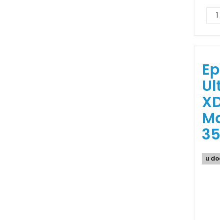
Ep
Ul
XD
M
3
u do