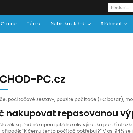
O mně
Téma
Nabídka služeb
Stáhnout
CHOD-PC.cz
če, počítačové sestavy, použité počítače (PC bazar), monit
č nakupovat repasovanou výp
člověk si před nákupem jakéhokoliv výrobku položí otázku: 
případě: "K čemu tento počítač potřebuji?" V asi 94% se 