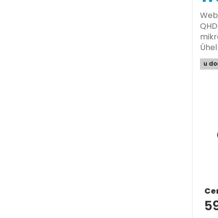
Webk
QHD 
mikr
Úhel
u do
Ce
5