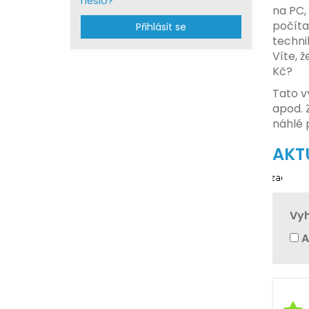
heslo?
na PC,
počíta
Přihlásit se
techni
Víte, ž
Kč?
Tato v
apod. 
náhlé 
AKT
Vyh
A