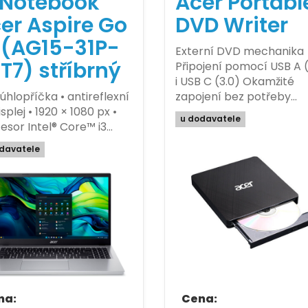
Notebook
Acer Portabl
er Aspire Go
DVD Writer
 (AG15-31P-
Externí DVD mechanika
T7) stříbrný
Připojení pomocí USB A (
i USB C (3.0) Okamžité
 úhlopříčka • antireflexní
zapojení bez potřeby…
splej • 1920 × 1080 px •
u dodavatele
esor Intel® Core™ i3…
davatele
na:
Cena: