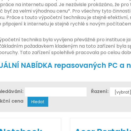
 práce na internetu apod. Je nezávisle prokázáno, že pro 
č byť za velmi výhodnou cenu*. Pro všechny tyto činnosti
ku. Práce s touto výpočetní technikou je stejně efektivní,
e připojení k internetu je stejně rychlé s novým počítačem
ýpočetní technika byla vyvíjena převážně pro instituce jak
Základním požadavkem kladeným na toto zařízení byla sp
poruchy. Tato zařízení spolehlivě pracovala po celou dobu
UÁLNÍ NABÍDKA repasovaných PC a 
ledávání:
Řazení:
kční cena
Hledat