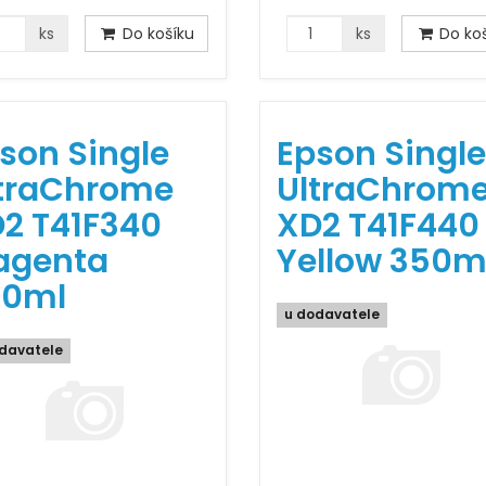
ks
Do košíku
ks
Do koš
son Single
Epson Single
traChrome
UltraChrom
2 T41F340
XD2 T41F440
agenta
Yellow 350m
50ml
u dodavatele
davatele