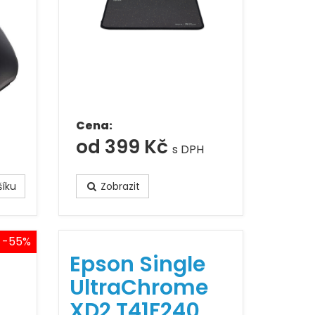
Cena:
od 399 Kč
s DPH
íku
Zobrazit
-55%
Epson Single
UltraChrome
XD2 T41F240