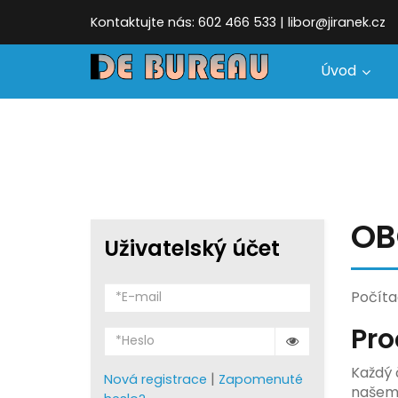
Kontaktujte nás: 602 466 533 | libor@jiranek.cz
Úvod
OB
Uživatelský účet
Počíta
Pro
Každý 
|
Nová registrace
Zapomenuté
našem 