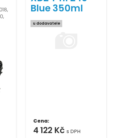
Blue 350ml
018,
0,
u dodavatele
Cena:
4 122 Kč
s DPH