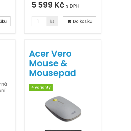
5 599 Kč
s DPH
íku
ks
Do košíku
Acer Vero
Mouse &
Mousepad
rná
4 varianty
ení