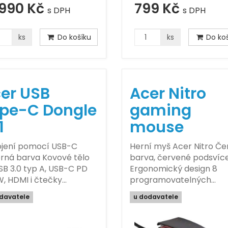
 990 Kč
799 Kč
s DPH
s DPH
ks
Do košíku
ks
Do koš
er USB
Acer Nitro
pe-C Dongle
gaming
1
mouse
ojení pomocí USB-C
Herní myš Acer Nitro Če
brná barva Kovové tělo
barva, červené podsvíc
SB 3.0 typ A, USB-C PD
Ergonomický design 8
W, HDMI i čtečky…
programovatelných…
davatele
u dodavatele