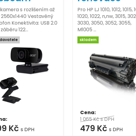
amera s rozlišením až
Pro HP LJ 1010, 1012, 1015, 1
2560x1440 Vestavěný
1020, 1022, n,nw, 3015, 302
ofon Konektivita: USB 2.0
3030, 3050, 3052, 3055,
 záběru 122…
M1005 …
davatele
skladem
Cena:
na:
1 065 Kč
s DPH
99 Kč
479 Kč
s DPH
s DPH