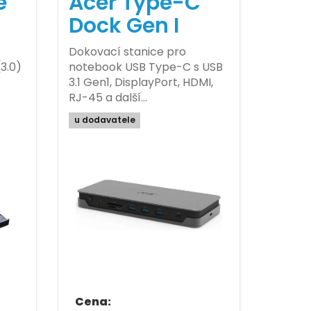
e
Acer Type-C
Dock Gen I
Dokovací stanice pro
3.0)
notebook USB Type-C s USB
3.1 Gen1, DisplayPort, HDMI,
RJ-45 a další…
u dodavatele
Cena: