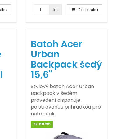
íku
ks
Do košíku
Batoh Acer
e
Urban
Backpack šedý
l
15,6"
Stylový batoh Acer Urban
Backpack v šedém
provedení disponuje
polstrovanou přihrádkou pro
notebook…
skladem