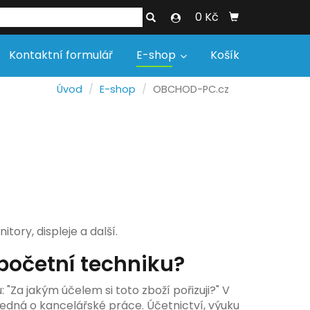
0 Kč
Kontaktní formulář
E-shop
Košík
Úvod
E-shop
OBCHOD-PC.cz
ory, displeje a další.
očetní techniku?
"Za jakým účelem si toto zboží pořizuji?" V
jedná o kancelářské práce. Účetnictví, výuku