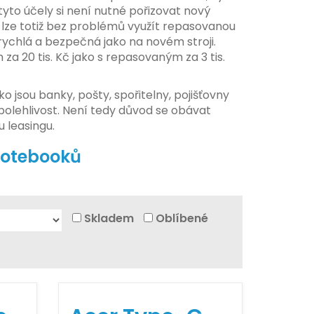
tyto účely si není nutné pořizovat nový
 lze totiž bez problémů využít repasovanou
 rychlá a bezpečná jako na novém stroji.
 za 20 tis. Kč jako s repasovaným za 3 tis.
o jsou banky, pošty, spořitelny, pojišťovny
olehlivost. Není tedy důvod se obávat
 leasingu.
notebooků
Skladem
Oblíbené