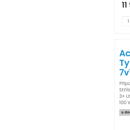
11
Ac
Ty
7v
Přip
Stří
3× U
100 
u do