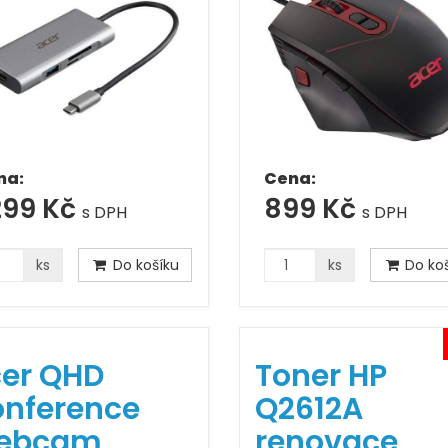
na:
Cena:
299 Kč
899 Kč
s DPH
s DPH
ks
Do košíku
ks
Do koš
er QHD
Toner HP
nference
Q2612A
ebcam
renovace