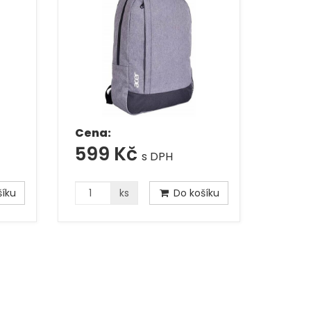
Cena:
599 Kč
s DPH
íku
ks
Do košíku