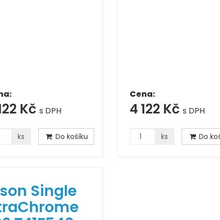
na:
Cena:
122 Kč
4 122 Kč
s DPH
s DPH
ks
Do košíku
ks
Do koš
son Single
traChrome