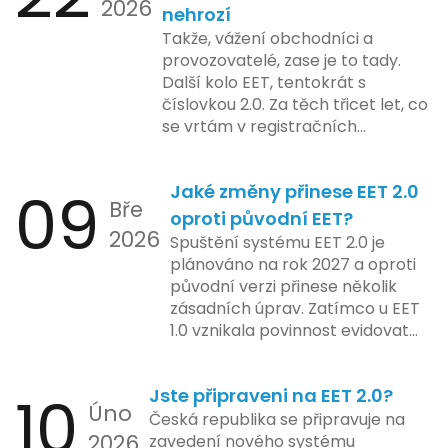
2026
nově registrovaných domén, a
nehrozí
včetně přípravy materiálů a
také může ovlivnit stávající
Takže, vážení obchodníci a
školení pro zaměstnavatele a
majitele domén při aktualizaci
provozovatelé, zase je to tady.
účetní firmy. V této fázi dojde
jejich údajů.
Další kolo EET, tentokrát s
také k oficiálnímu spuštění
číslovkou 2.0. Za těch třicet let, co
systému pro vybrané segmenty
se vrtám v registračních
podnikání. Třetí a konečná fáze
pokladnách, jsem viděl už ledacos.
plánovaná na druhé pololetí roku
Od elektronických tlačítkových
2024 zahrnuje kompletní
09
Jaké změny přinese EET 2.0
pokladen, co se občas zasekly, až
integraci systému EET 2.0 do
Bře
po ty nejmodernější dotykové
praxe, s povinností prodejců
oproti původní EET?
2026
systémy, co umí pomalu i kafe
zapojit se do nového systému,
Spuštění systému EET 2.0 je
uvařit. A jedno vím jistě: legislativa
včetně zvýšeného dohledu nad
plánováno na rok 2027 a oproti
se mění, ale základní pravidlo
dodržováním pravidel.
původní verzi přinese několik
zůstává – pokladna musí šlapat
zásadních úprav. Zatímco u EET
jako hodinky. Jinak jsou problémy.
1.0 vznikala povinnost evidovat
tržbu podle formy platby – tedy
zda šlo o hotovost nebo
10
Jste připraveni na EET 2.0?
bezhotovostní transakci – nově
Úno
se má tato povinnost odvíjet od
Česká republika se připravuje na
2026
povahy podnikatelské činnosti a
zavedení nového systému