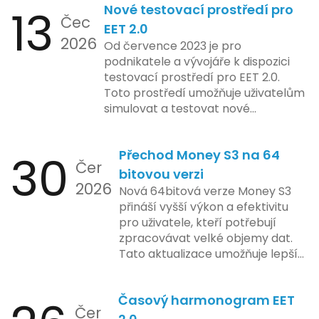
13
Nové testovací prostředí pro
implementace funkce, která by
Čec
mohla porušovat určité zákonné
EET 2.0
2026
limity na ochranu osobních údajů.
Od července 2023 je pro
Tato technologie se zaměřuje na
podnikatele a vývojáře k dispozici
pokročilé sledování uživatelských
testovací prostředí pro EET 2.0.
aktivit, což vyvolalo obavy ohledně
Toto prostředí umožňuje uživatelům
soukromí a ochrany dat uživatelů.
simulovat a testovat nové
Zatímco Apple tvrdí, že veškeré
funkcionality elektronické evidence
jejich inovace kladou důraz na
tržeb v bezpečném a
bezpečnost a ochranu spotřebitelů,
30
Přechod Money S3 na 64
kontrolovaném prostředí. Uživatelé
Čer
regulační orgány různých zemí jsou
mají možnost předem se seznámit s
bitovou verzi
na pozoru a sledují vývoj celého
2026
aktualizacemi, a tím lépe připravit
Nová 64bitová verze Money S3
případu velmi bedlivě. Vedení
své systémy na oficiální zavedení
přináší vyšší výkon a efektivitu
společnosti zatím neposkytlo
nového systému.
pro uživatele, kteří potřebují
podrobnější informace o
zpracovávat velké objemy dat.
konkrétních záměrech či časové
Tato aktualizace umožňuje lepší
ose zavedení této technologie.
správu paměti a rychlejší provoz
aplikace, což je klíčové pro
Časový harmonogram EET
podniky s náročnými účetními
Čer
procesy.