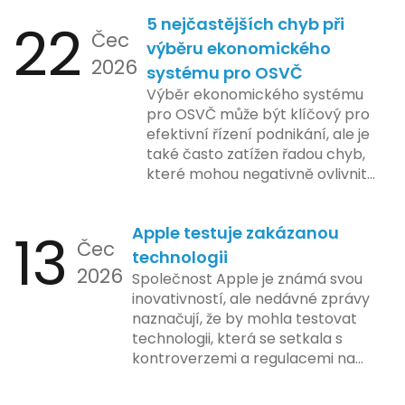
22
5 nejčastějších chyb při
Čec
výběru ekonomického
2026
systému pro OSVČ
Výběr ekonomického systému
pro OSVČ může být klíčový pro
efektivní řízení podnikání, ale je
také často zatížen řadou chyb,
které mohou negativně ovlivnit
podnikání. Zde se podíváme na
pět nejčastějších chyb, kterých
13
Apple testuje zakázanou
by se podnikatelé měli vyvarovat.
Čec
technologii
2026
Společnost Apple je známá svou
inovativností, ale nedávné zprávy
naznačují, že by mohla testovat
technologii, která se setkala s
kontroverzemi a regulacemi na
různých trzích. Podle zasvěcených
zdrojů Apple zkoumá možnosti