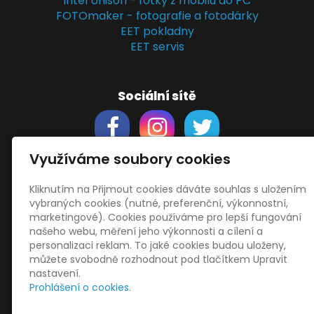
Intel Unison - fotky z mobilu do PC
FOTOmaker - fotografie a fotodárky
EET pokladny
EET servis
Sociální sítě
Využíváme soubory cookies
Kliknutím na Přijmout cookies dáváte souhlas s uložením
Support
vybraných cookies (nutné, preferenční, výkonnostní,
Obchodní podmínky
marketingové). Cookies používáme pro lepší fungování
Zásady zpracování osobních údajů
našeho webu, měření jeho výkonnosti a cílení a
Obrázky použity
vecteezy.com
personalizaci reklam. To jaké cookies budou uloženy,
můžete svobodně rozhodnout pod tlačítkem Upravit
a
depositphotos.com
nastavení.
OneDrive
- snadný přenos souborů
Prohlášení o cookies.
HopToDesk
- vzdálená správa
START