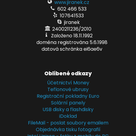
www.jiranek.cz
602 466 533
107641533
jiranek
2400211236/2010
Založeno 18.11.1992
doména registrována 5.6.1998
datová schránka ei6ae6v
Oblíbené odkazy
Účetnictví Money
Teflonové ubrusy
Registrační pokladny Euro
Solární panely
USB disky a flashdisky
iDoklad
FileMail - poslat soubory emailem
Objednávka tisku fotografií