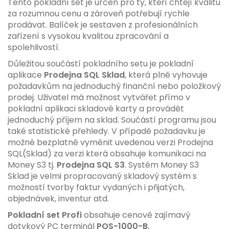
Tento pokladní set je určen pro ty, kteří chtějí kvalitu
za rozumnou cenu a zároveň potřebují rychle
prodávat. Balíček je sestaven z profesionálních
zařízení s vysokou kvalitou zpracování a
spolehlivostí.
Důležitou součástí pokladního setu je pokladní
aplikace
Prodejna SQL Sklad
, která plně vyhovuje
požadavkům na jednoduchý finanční nebo položkový
prodej. Uživatel má možnost vytvářet přímo v
pokladní aplikaci skladové karty a provádět
jednoduchý příjem na sklad. Součástí programu jsou
také statistické přehledy. V případě požadavku je
možné bezplatně vyměnit uvedenou verzi Prodejna
SQL(Sklad) za verzi která obsahuje komunikaci na
Money S3 tj.
Prodejna SQL S3
. Systém Money S3
Sklad je velmi propracovaný skladový systém s
možností tvorby faktur vydaných i přijatých,
objednávek, inventur atd.
Pokladní set Profi
obsahuje cenově zajímavý
dotykový PC terminál
POS-1000-B
,