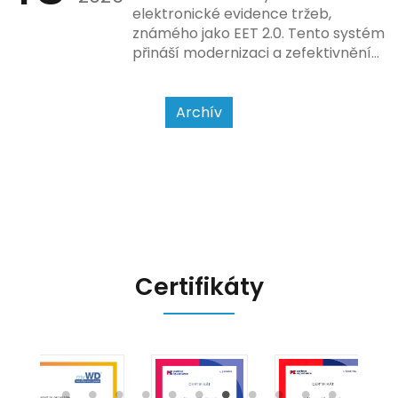
způsobu interakce se
elektronické evidence tržeb,
zákazníkem.
známého jako EET 2.0. Tento systém
přináší modernizaci a zefektivnění
dosavadního procesu, což by mělo
usnadnit život podnikatelům i
kontrolním orgánům. Podívejme se
Archív
na hlavní změny, které EET 2.0
přináší, a jak se na ně můžete
připravit.
Certifikáty