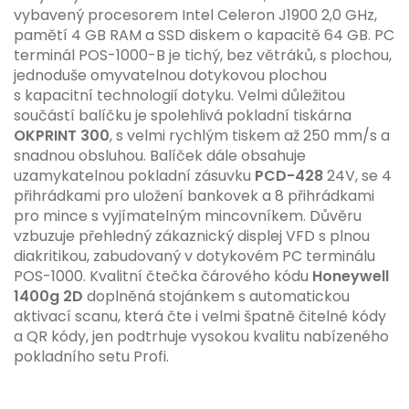
vybavený procesorem Intel Celeron J1900 2,0 GHz,
pamětí 4 GB RAM a SSD diskem o kapacitě 64 GB. PC
terminál POS-1000-B je tichý, bez větráků, s plochou,
jednoduše omyvatelnou dotykovou plochou
s kapacitní technologií dotyku. Velmi důležitou
součástí balíčku je spolehlivá pokladní tiskárna
OKPRINT 300
, s velmi rychlým tiskem až 250 mm/s a
snadnou obsluhou. Balíček dále obsahuje
uzamykatelnou pokladní zásuvku
PCD-428
24V, se 4
přihrádkami pro uložení bankovek a 8 přihrádkami
pro mince s vyjímatelným mincovníkem. Důvěru
vzbuzuje přehledný zákaznický displej VFD s plnou
diakritikou, zabudovaný v dotykovém PC terminálu
POS-1000. Kvalitní čtečka čárového kódu
Honeywell
1400g 2D
doplněná stojánkem s automatickou
aktivací scanu, která čte i velmi špatně čitelné kódy
a QR kódy, jen podtrhuje vysokou kvalitu nabízeného
pokladního setu Profi.