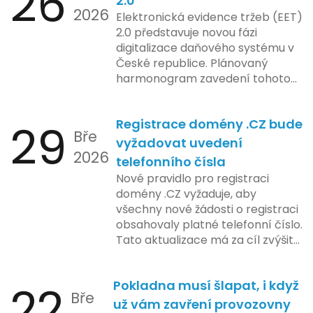
26
2.0
2026
Elektronická evidence tržeb (EET)
2.0 představuje novou fázi
digitalizace daňového systému v
České republice. Plánovaný
harmonogram zavedení tohoto
systému zahrnuje několik
klíčových etap. První fáze
29
Registrace domény .CZ bude
zahrnuje přípravu technické
Bře
platformy a legislativních změn,
vyžadovat uvedení
2026
které by měly být předloženy do
telefonního čísla
konce tohoto roku. Očekává se,
Nové pravidlo pro registraci
že tato fáze umožní adaptaci
domény .CZ vyžaduje, aby
systémů a rozšíření podpory pro
všechny nové žádosti o registraci
podnikatele, přičemž všechny
obsahovaly platné telefonní číslo.
potřebné technologie by měly
Tato aktualizace má za cíl zvýšit
být dostupné k testování v rámci
bezpečnost a transparentnost
pilotního programu. Druhá fáze,
při správě doménových jmen v
plánovaná na první pololetí
22
Pokladna musí šlapat, i když
České republice. Povinnost uvést
následujícího roku, je zaměřena
Bře
telefonní číslo se týká všech
už vám zavření provozovny
na školení a edukaci uživatelů,