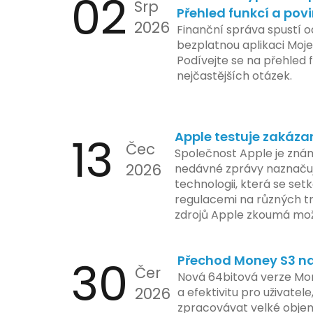
02
Srp
Přehled funkcí a pov
2026
Finanční správa spustí o
bezplatnou aplikaci Moje
Podívejte se na přehled f
nejčastějších otázek.
13
Apple testuje zakáza
Čec
Společnost Apple je znám
2026
nedávné zprávy naznačuj
technologii, která se set
regulacemi na různých t
zdrojů Apple zkoumá mo
funkce, která by mohla 
limity na ochranu osobní
30
Přechod Money S3 na 
se zaměřuje na pokročilé
Čer
aktivit, což vyvolalo oba
Nová 64bitová verze Mon
2026
ochrany dat uživatelů. Za
a efektivitu pro uživatele
veškeré jejich inovace k
zpracovávat velké objem