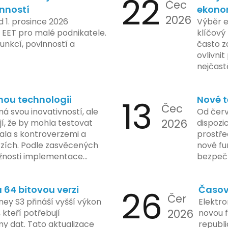
22
Čec
inností
ekono
2026
d 1. prosince 2026
Výběr 
 EET pro malé podnikatele.
klíčový 
unkcí, povinností a
často z
ovlivni
nejčast
vyvarov
nou technologii
13
Nové t
Čec
á svou inovativností, ale
Od červ
2026
í, že by mohla testovat
dispozic
kala s kontroverzemi a
prostře
rzích. Podle zasvěcených
nové fu
žnosti implementace
bezpečn
porušovat určité zákonné
mají mo
ch údajů. Tato technologie
a tím lé
64 bitovou verzi
26
Časov
 sledování uživatelských
zaveden
Čer
vy ohledně soukromí a
ey S3 přináší vyšší výkon
Elektro
tímco Apple tvrdí, že
2026
, kteří potřebují
novou f
ladou důraz na bezpečnost
y dat. Tato aktualizace
republ