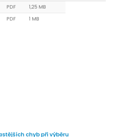
PDF
1,25 MB
PDF
1 MB
astějších chyb při výběru