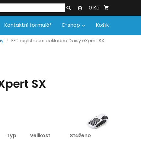
0 Kč
Kontaktní formulář
E-shop
Košík
ny
EET registrační pokladna Daisy eXpert SX
Xpert SX
Typ
Velikost
Staženo