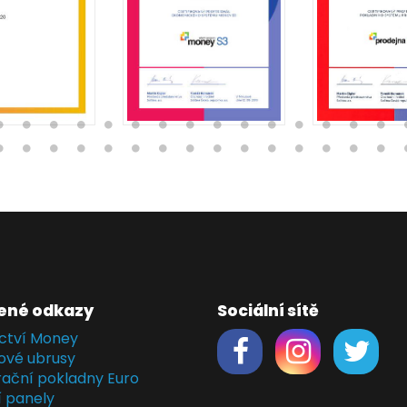
ené odkazy
Sociální sítě
ctví Money
ové ubrusy
rační pokladny Euro
í panely