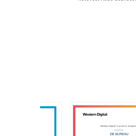
má tato povinnost odví
podnikatelské činnosti 
zákazníkem.