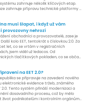
systému zahrnuje několik klíčových etap.
áze zahrnuje přípravu technické platformy a
tivních změn, které by měly být předloženy
e tohoto roku. Očekává se, že tato fáze
na musí šlapat, i když už vám
 adaptaci systémů a rozšíření podpory pro
atele, přičemž všechny potřebné
í provozovny nehrozí
ogie by měly být dostupné k testování v
vážení obchodníci a provozovatelé, zase je
ilotního programu. Druhá fáze, plánovaná
 Další kolo EET, tentokrát s číslovkou 2.0. Za
í pololetí následujícího roku, je zaměřena
cet let, co se vrtám v registračních
ení a edukaci uživatelů, včetně přípravy
ách, jsem viděl už ledacos. Od
lů a školení pro zaměstnavatele a účetní
nických tlačítkových pokladen, co se občas
V této fázi dojde také k oficiálnímu spuštění
, až po ty nejmodernější dotykové systémy,
u pro vybrané segmenty podnikání. Třetí a
omalu i kafe uvařit. A jedno vím jistě:
á fáze plánovaná na druhé pololetí roku
řipraveni na EET 2.0?
iva se mění, ale základní pravidlo zůstává –
hrnuje kompletní integraci systému EET 2.0
a musí šlapat jako hodinky. Jinak jsou
epublika se připravuje na zavedení nového
e, s povinností prodejců zapojit se do
my.
 elektronické evidence tržeb, známého
 systému, včetně zvýšeného dohledu nad
T 2.0. Tento systém přináší modernizaci a
váním pravidel.
vnění dosavadního procesu, což by mělo
t život podnikatelům i kontrolním orgánům.
me se na hlavní změny, které EET 2.0 přináší,