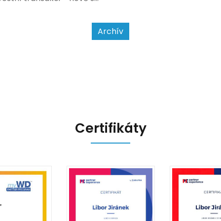
a jak se
jet od povahy
a způsobu interakce se
Archív
Certifikáty