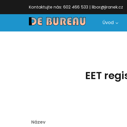
Kontaktujte nás: 602 466 533 | libor@jiranek.cz
Úvod
EET reg
Název