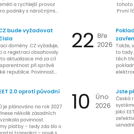
regulační orgány různých
měti a rychlejší provoz
tohoto 
dují vývoj celého případu
 pro podniky s náročnými
První f
olečnosti zatím neposkytlo
legisla
 konkrétních záměrech či
do konc
.CZ bude vyžadovat
22
Poklad
 technologie.
umožní
Bře
podnik
čísla
zavřen
2026
technol
raci domény .CZ vyžaduje,
Takže, 
rámci p
 o registraci obsahovaly
to tady.
na prvn
ato aktualizace má za cíl
těch tři
na škol
nsparentnost při správě
pokladn
materiá
é republice. Povinnost
elektro
firmy. 
 týká všech nově
zasekly
systém
 také může ovlivnit
co umí p
konečn
ET 2.0 oproti původní
10
Jste p
ři aktualizaci jejich údajů.
legislat
Úno
2024 za
pokladn
Česká r
do prax
2026
problé
systému
0 je plánováno na rok 2027
nového
jako EE
řinese několik zásadních
dodržo
zefekti
 vznikala povinnost
usnadni
my platby – tedy zda šlo o
Podívej
ostní transakci – nově se