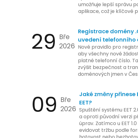
a ochranu spotřebitelů, 
umožňuje lepší správu pa
zemí jsou na pozoru a sle
aplikace, což je klíčové
velmi bedlivě. Vedení sp
účetními procesy.
podrobnější informace o
29
Registrace domény 
časové ose zavedení této
Bře
uvedení telefonního 
2026
Nové pravidlo pro regist
aby všechny nové žádosti
platné telefonní číslo. T
zvýšit bezpečnost a tra
doménových jmen v Česk
uvést telefonní číslo se
registrovaných domén, a
09
Jaké změny přinese E
stávající majitele domén p
Bře
EET?
2026
Spuštění systému EET 2.
a oproti původní verzi p
úprav. Zatímco u EET 1.0
evidovat tržbu podle for
hotovost nebo bezhotov