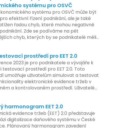
mického systému pro OSVČ
ekonomického systému pro OSVČ může být
pro efektivní řízení podnikání, ale je také
atížen řadou chyb, které mohou negativně
t podnikání. Zde se podíváme na pět
ějších chyb, kterých by se podnikatelé měli
at.
estovací prostředí pro EET 2.0
ence 2023 je pro podnikatele a vývojáře k
i testovací prostředí pro EET 2.0. Toto
dí umožňuje uživatelům simulovat a testovat
nkcionality elektronické evidence tržeb v
ém a kontrolovaném prostředí. Uživatelé
žnost předem se seznámit s aktualizacemi,
pe připravit své systémy na oficiální
ý harmonogram EET 2.0
í nového systému.
nická evidence tržeb (EET) 2.0 představuje
ázi digitalizace daňového systému v České
ice. Plánovaný harmonogram zavedení