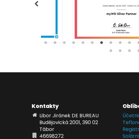
Kontakty
Oblíb
Libor Jiránek DE BUREAU
Účetni
Budějovická 2001, 390 02
Teflon
Tábor
Regist
46698272
Solárn